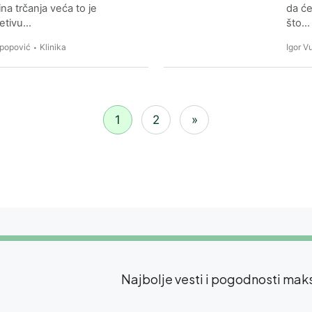
ina trčanja veća to je
da će
tetivu…
što…
aspopović
Klinika
Igor Vu
1
2
»
Najbolje vesti i pogodnosti ma