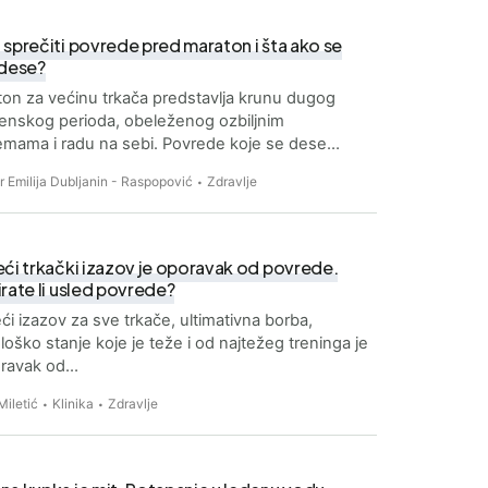
sprečiti povrede pred maraton i šta ako se
 dese?
on za većinu trkača predstavlja krunu dugog
enskog perioda, obeleženog ozbiljnim
emama i radu na sebi. Povrede koje se dese…
Dr Emilija Dubljanin - Raspopović
Zdravlje
ći trkački izazov je oporavak od povrede.
rate li usled povrede?
ći izazov za sve trkače, ultimativna borba,
loško stanje koje je teže i od najtežeg treninga je
oravak od…
Miletić
Klinika
Zdravlje