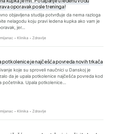
na kupka je mit. Potapanje u ledenu vodu
rava oporavak posle treninga!
no objavljena studija potvrđuje da nema razloga
pite nelagodu koju pravi ledena kupka ako vam je
oporavak, jer…
Zmijanac
Klinika
Zdravlje
 potkolenice je najčešća povreda novih trkača
živanje koje su sproveli naučnici u Danskoj je
alo da je upala potkolenice najčešća povreda kod
a početnika. Upala potkolenice…
Zmijanac
Klinika
Zdravlje