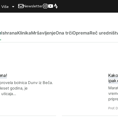
Newsletter
Više
e
Ishrana
Klinika
Mršavljenje
Ona trči
Oprema
Reč uredništ
ena!
Kako
ipak
sprovela bolnica Dunv iz Beča.
Marat
 deset godina, je
vrem
 uticaja…
pripr
Prof. 