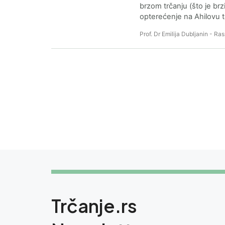
brzom trčanju (što je brz
opterećenje na Ahilovu 
Prof. Dr Emilija Dubljanin - R
Trčanje.rs