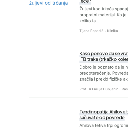
leče?
Žuljevi kod trkača spad
propratni materijal. Ko j
koliko ta…
Tijana Popadić
Klinika
Kako ponovo da se vrat
ITB trake (trkačko kole
Dobro je poznato da je n
preopterećenje. Povreda 
značila i prekid fizičke a
Prof. Dr Emilija Dubljanin - R
Tendinopatija Ahilove te
sačuvate od povrede
Ahilova tetiva trpi ogrom