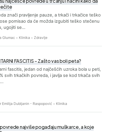
u najčešće povrede u trčanju i načini kako da
rečite
da znači pravljenje pauze, a trkači i trkačice teško
se pomisao da će možda izgubiti teško stečenu
, ugojiti se…
a Glumac
Klinika
Zdravlje
TARNI FASCITIS – Zašto vas boli peta?
arni fascitis, jedan od najčešćih uzroka bola u peti,
8% svih trkačkih povreda, i javlja se kod trkača svih
a…
Dr Emilija Dubljanin - Raspopović
Klinika
 povrede najviše pogađaju muškarce, a koje