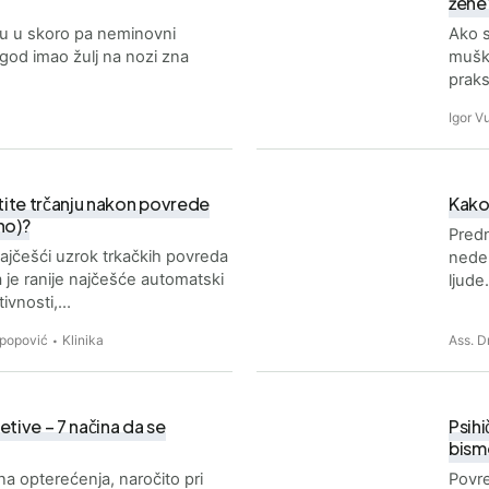
žene
aju u skoro pa neminovni
Ako s
e god imao žulj na nozi zna
muška
praks
Igor Vu
ite trčanju nakon povrede
Kako
no)?
Pred
ajčešći uzrok trkačkih povreda
nedel
je ranije najčešće automatski
ljud
ktivnosti,…
aspopović
Klinika
Ass. D
tive – 7 načina da se
Psihi
bismo
na opterećenja, naročito pri
Povre