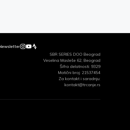
Newsletter
SBR SERIES DOO Beograd
Veselina Masleše 62, Beograd
Šifra delatnosti: 9329
Matični broj: 21537454
Za kontakt i saradnju:
kontakt@trcanje.rs