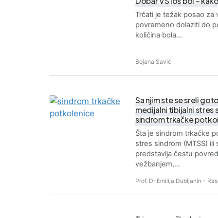
Dobar VS loš bol – kako 
Trčati je težak posao za
povremeno dolaziti do p
količina bola…
Bojana Savić
Sa njim ste se sreli go
medijalni tibijalni stre
sindrom trkačke potko
Šta je sindrom trkačke pot
stres sindrom (MTSS) ili
predstavlja čestu povre
vežbanjem,…
Prof. Dr Emilija Dubljanin - R