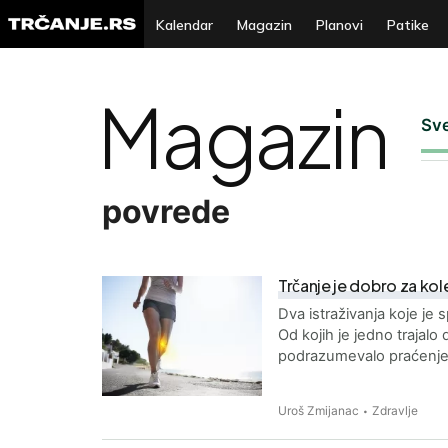
Kalendar
Magazin
Planovi
Patike
Magazin
Sv
povrede
Trčanje je dobro za kol
Dva istraživanja koje je 
Od kojih je jedno trajalo
podrazumevalo praćenje
Uroš Zmijanac
Zdravlje