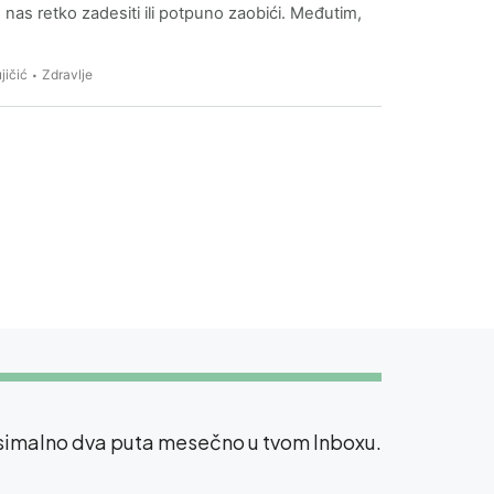
 nas retko zadesiti ili potpuno zaobići. Međutim,
jičić
Zdravlje
ksimalno dva puta mesečno u tvom Inboxu.