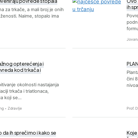
reveniraju povrede stopala
Ovo s
ih sp
 za trkače, a mali broj je onih
Povre
loženosti. Naime, stopalo ima
podno
formu
Jovan
ažnog opterećenja i
PLAN
ovreda kod trkača i
Plant
čini 
spitivanje okolnosti nastajanja
nivo
iji trkača i triatlonaca,
a koji se…
ng
Zdravlje
Prof. 
o da ih sprečimo i kako se
Koje