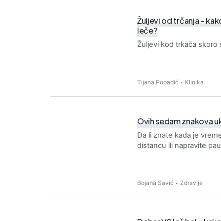
Žuljevi od trčanja – kak
leče?
Žuljevi kod trkača skoro
Tijana Popadić
Klinika
Ovih sedam znakova uk
Da li znate kada je vreme
distancu ili napravite p
Bojana Savić
Zdravlje