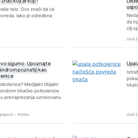
znati koji je koji?
Lede
uspo
 vaše telo. Ovo znači da će
Nedav
ovreda. Iako je određena
da tr
cilj 
Uroš 
tovo sigurno. Upoznajte
Upala
s sindrom poznatiji kao
Istra
lenice
pokaz
kolenice? Medijalni tibijalni
trkač
 sindorm trkačke potkolenice
du prenaprezanja uzrokovanu
aspopović
Klinika
Uroš 