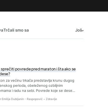
va
Trčali smo sa
Još
 sprečiti povrede pred maraton i šta ako se
 dese?
on za većinu trkača predstavlja krunu dugog
enskog perioda, obeleženog ozbiljnim
emama i radu na sebi. Povrede koje se dese…
Dr Emilija Dubljanin - Raspopović
Zdravlje