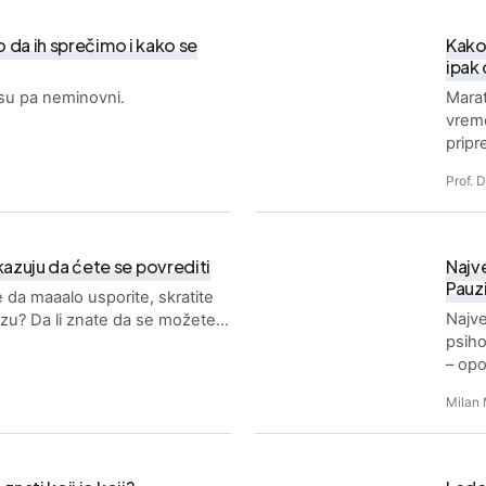
o da ih sprečimo i kako se
Kako 
ipak
 su pa neminovni.
Marat
vrem
pripr
Prof. 
azuju da ćete se povrediti
Najve
Pauzi
 da maaalo usporite, skratite
Najve
auzu? Da li znate da se možete…
psiho
– op
Milan 