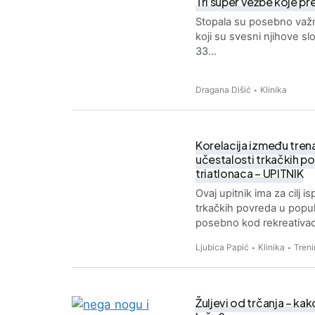
Tri super vežbe koje p
Stopala su posebno važna
koji su svesni njihove s
33…
Dragana Dišić
Klinika
Korelacija između tren
učestalosti trkačkih p
triatlonaca – UPITNIK
Ovaj upitnik ima za cilj i
trkačkih povreda u populac
posebno kod rekreativac
Ljubica Papić
Klinika
Treni
Žuljevi od trčanja – kak