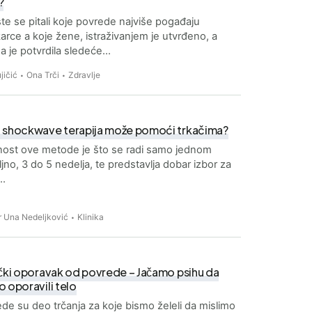
?
te se pitali koje povrede najviše pogađaju
rce a koje žene, istraživanjem je utvrđeno, a
a je potvrdila sledeće…
jičić
Ona Trči
Zdravlje
 shockwave terapija može pomoći trkačima?
nost ove metode je što se radi samo jednom
jno, 3 do 5 nedelja, te predstavlja dobar izbor za
e…
r Una Nedeljković
Klinika
čki oporavak od povrede – Jačamo psihu da
 oporavili telo
de su deo trčanja za koje bismo želeli da mislimo