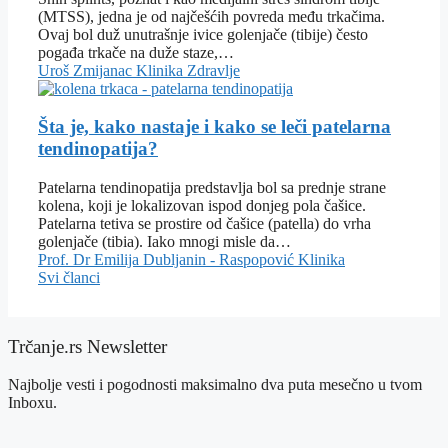
(MTSS), jedna je od najčešćih povreda među trkačima.
Ovaj bol duž unutrašnje ivice golenjače (tibije) često
pogađa trkače na duže staze,…
Uroš Zmijanac
Klinika
Zdravlje
Šta je, kako nastaje i kako se leči patelarna
tendinopatija?
Patelarna tendinopatija predstavlja bol sa prednje strane
kolena, koji je lokalizovan ispod donjeg pola čašice.
Patelarna tetiva se prostire od čašice (patella) do vrha
golenjače (tibia). Iako mnogi misle da…
Prof. Dr Emilija Dubljanin - Raspopović
Klinika
Svi članci
Trčanje.rs Newsletter
Najbolje vesti i pogodnosti maksimalno dva puta mesečno u tvom
Inboxu.