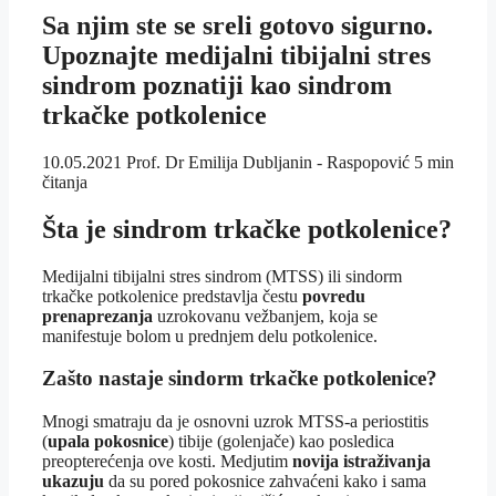
Sa njim ste se sreli gotovo sigurno.
Upoznajte medijalni tibijalni stres
sindrom poznatiji kao sindrom
trkačke potkolenice
10.05.2021
Prof. Dr Emilija Dubljanin - Raspopović
5 min
čitanja
Šta je sindrom trkačke potkolenice?
Medijalni tibijalni stres sindrom (MTSS) ili sindorm
trkačke potkolenice predstavlja čestu
povredu
prenaprezanja
uzrokovanu vežbanjem, koja se
manifestuje bolom u prednjem delu potkolenice.
Zašto nastaje sindorm trkačke potkolenice?
Mnogi smatraju da je osnovni uzrok MTSS-a periostitis
(
upala pokosnice
) tibije (golenjače) kao posledica
preopterećenja ove kosti. Medjutim
novija istraživanja
ukazuju
da su pored pokosnice zahvaćeni kako i sama