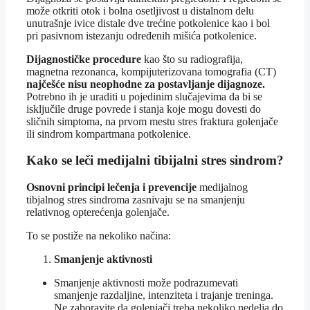
može otkriti otok i bolna osetljivost u distalnom delu
unutrašnje ivice distale dve trećine potkolenice kao i bol
pri pasivnom istezanju određenih mišića potkolenice.
Dijagnostičke procedure
kao što su radiografija,
magnetna rezonanca, kompijuterizovana tomografia (CT)
najčešće nisu neophodne za postavljanje dijagnoze.
Potrebno ih je uraditi u pojedinim slučajevima da bi se
isključile druge povrede i stanja koje mogu dovesti do
sličnih simptoma, na prvom mestu stres fraktura golenjače
ili sindrom kompartmana potkolenice.
Kako se leči medijalni tibijalni stres sindrom?
Osnovni principi lečenja i prevencije
medijalnog
tibjalnog stres sindroma zasnivaju se na smanjenju
relativnog opterećenja golenjače.
To se postiže na nekoliko načina:
Smanjenje aktivnosti
Smanjenje aktivnosti može podrazumevati
smanjenje razdaljine, intenziteta i trajanje treninga.
Ne zaboravite da golenjači treba nekoliko nedelja do