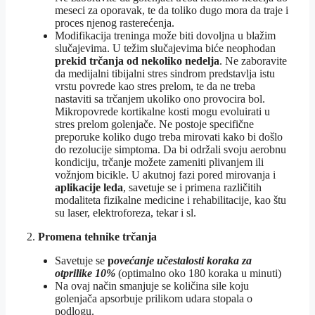
meseci za oporavak, te da toliko dugo mora da traje i
proces njenog rasterećenja.
Modifikacija treninga može biti dovoljna u blažim
slučajevima. U težim slučajevima biće neophodan
prekid trčanja od nekoliko nedelja
. Ne zaboravite
da medijalni tibijalni stres sindrom predstavlja istu
vrstu povrede kao stres prelom, te da ne treba
nastaviti sa trčanjem ukoliko ono provocira bol.
Mikropovrede kortikalne kosti mogu evoluirati u
stres prelom golenjače. Ne postoje specifične
preporuke koliko dugo treba mirovati kako bi došlo
do rezolucije simptoma. Da bi održali svoju aerobnu
kondiciju, trčanje možete zameniti plivanjem ili
vožnjom bicikle. U akutnoj fazi pored mirovanja i
aplikacije leda
, savetuje se i primena različitih
modaliteta fizikalne medicine i rehabilitacije, kao štu
su laser, elektroforeza, tekar i sl.
2.
Promena tehnike trčanja
Savetuje se
p
ovećanje učestalosti koraka za
otprilike 10%
(optimalno oko 180 koraka u minuti)
Na ovaj način smanjuje se količina sile koju
golenjača apsorbuje prilikom udara stopala o
podlogu.