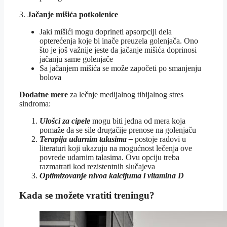
3.
Jačanje mišića potkolenice
Jaki mišići mogu doprineti apsorpciji dela
opterećenja koje bi inače preuzela golenjača. Ono
što je još važnije jeste da jačanje mišića doprinosi
jačanju same golenjače
Sa jačanjem mišića se može započeti po smanjenju
bolova
Dodatne mere
za lečnje medijalnog tibijalnog stres
sindroma:
Ulošci za cipele
mogu biti jedna od mera koja
pomaže da se sile drugačije prenose na golenjaču
Terapija udarnim talasima –
postoje radovi u
literaturi koji ukazuju na mogućnost lečenja ove
povrede udarnim talasima. Ovu opciju treba
razmatrati kod rezistentnih slučajeva
Optimizovanje nivoa kalcijuma i vitamina D
Kada se možete vratiti treningu?