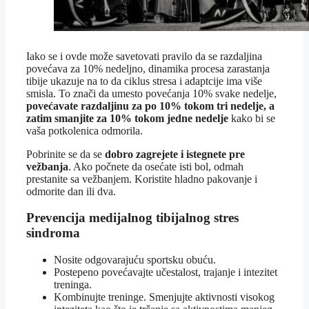
Iako se i ovde može savetovati pravilo da se razdaljina
povećava za 10% nedeljno, dinamika procesa zarastanja
tibije ukazuje na to da ciklus stresa i adaptcije ima više
smisla. To znači da umesto povećanja 10% svake nedelje,
povećavate razdaljinu za po 10% tokom tri nedelje, a
zatim smanjite za 10% tokom jedne nedelje
kako bi se
vaša potkolenica odmorila.
Pobrinite se da se
dobro zagrejete i istegnete pre
vežbanja
. Ako počnete da osećate isti bol, odmah
prestanite sa vežbanjem. Koristite hladno pakovanje i
odmorite dan ili dva.
Prevencija medijalnog tibijalnog stres
sindroma
Nosite odgovarajuću sportsku obuću.
Postepeno povećavajte učestalost, trajanje i intezitet
treninga.
Kombinujte treninge. Smenjujte aktivnosti visokog