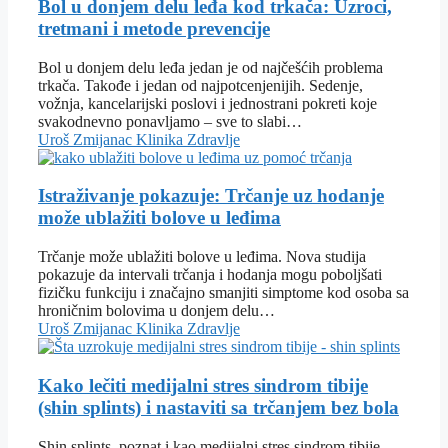
Bol u donjem delu leđa kod trkača: Uzroci,
tretmani i metode prevencije
Bol u donjem delu leđa jedan je od najčešćih problema
trkača. Takođe i jedan od najpotcenjenijih. Sedenje,
vožnja, kancelarijski poslovi i jednostrani pokreti koje
svakodnevno ponavljamo – sve to slabi…
Uroš Zmijanac
Klinika
Zdravlje
Istraživanje pokazuje: Trčanje uz hodanje
može ublažiti bolove u leđima
Trčanje može ublažiti bolove u leđima. Nova studija
pokazuje da intervali trčanja i hodanja mogu poboljšati
fizičku funkciju i značajno smanjiti simptome kod osoba sa
hroničnim bolovima u donjem delu…
Uroš Zmijanac
Klinika
Zdravlje
Kako lečiti medijalni stres sindrom tibije
(shin splints) i nastaviti sa trčanjem bez bola
Shin splints, poznat i kao medijalni stres sindrom tibije