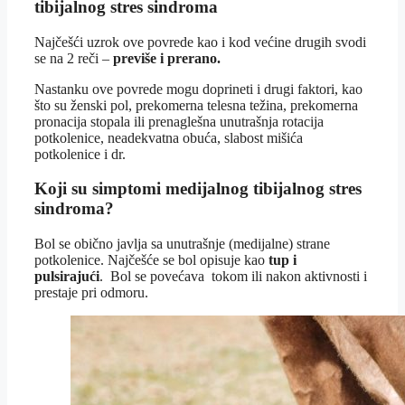
tibijalnog stres sindroma
Najčešći uzrok ove povrede kao i kod većine drugih svodi
se na 2 reči –
previše i prerano.
Nastanku ove povrede mogu doprineti i drugi faktori, kao
što su ženski pol, prekomerna telesna težina, prekomerna
pronacija stopala ili prenaglešna unutrašnja rotacija
potkolenice, neadekvatna obuća, slabost mišića
potkolenice i dr.
Koji su simptomi medijalnog tibijalnog stres
sindroma?
Bol se obično javlja sa unutrašnje (medijalne) strane
potkolenice. Najčešće se bol opisuje kao
tup i
pulsirajući
. Bol se povećava tokom ili nakon aktivnosti i
prestaje pri odmoru.