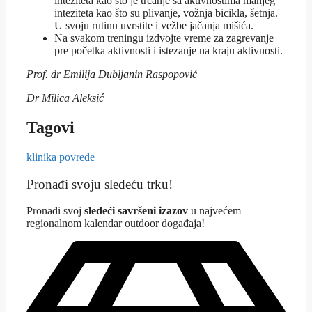
inteziteta kao što je trčanje sa aktivnostima manjeg
inteziteta kao što su plivanje, vožnja bicikla, šetnja.
U svoju rutinu uvrstite i vežbe jačanja mišića.
Na svakom treningu izdvojte vreme za zagrevanje
pre početka aktivnosti i istezanje na kraju aktivnosti.
Prof. dr Emilija Dubljanin Raspopović
Dr Milica Aleksić
Tagovi
klinika
povrede
Pronađi svoju sledeću trku!
Pron
ađi svoj
sledeći savršeni izazov
u najvećem
regionalnom kalendar outdoor događaja!