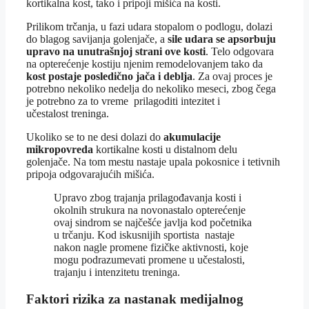
kortikalna kost, tako i pripoji mišića na kosti.
Prilikom trčanja, u fazi udara stopalom o podlogu, dolazi
do blagog savijanja golenjače, a
sile udara se apsorbuju
upravo na unutrašnjoj strani ove kosti
. Telo odgovara
na opterećenje kostiju njenim remodelovanjem tako da
kost postaje posledično jača i deblja
. Za ovaj proces je
potrebno nekoliko nedelja do nekoliko meseci, zbog čega
je potrebno za to vreme prilagoditi intezitet i
učestalost treninga.
Ukoliko se to ne desi dolazi do
akumulacije
mikropovreda
kortikalne kosti u distalnom delu
golenjače. Na tom mestu nastaje upala pokosnice i tetivnih
pripoja odgovarajućih mišića.
Upravo zbog trajanja prilagođavanja kosti i
okolnih strukura na novonastalo opterećenje
ovaj sindrom se najčešće javlja kod početnika
u trčanju. Kod iskusnijih sportista nastaje
nakon nagle promene fizičke aktivnosti, koje
mogu podrazumevati promene u učestalosti,
trajanju i intenzitetu treninga.
Faktori rizika za nastanak medijalnog