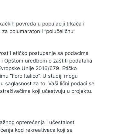
rkačkih povreda u populaciji trkača i
 za polumaraton i “polučeličnu”
vost i etičko postupanje sa podacima
. i Opštom uredbom o zaštiti podataka
 Evropske Unije 2016/679. Etičko
mu “Foro Italico”. U studiji mogu
 saglasnost za to. Vaši lični podaci se
istraživačima koji učestvuju u projektu.
enažnog opterećenja i učestalosti
ćenja kod rekreativaca koji se