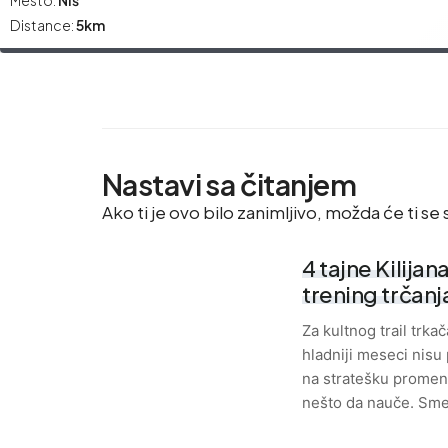
Distance:
5km
Nastavi sa čitanjem
Ako ti je ovo bilo zanimljivo, možda će ti se s
4 tajne Kilijan
trening trčanj
Za kultnog trail trkač
hladniji meseci nisu 
na stratešku promenu
nešto da nauče. Sm