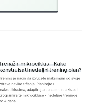
Distance:
5km
Trenažni mikrociklus – Kako
konstruisati nedeljni trening plan?
Trening je način da izvučete maksimum od svoje
zdrave navike trčanja. Planirajte u
makrociklusima, adaptirajte se za mezocikluse i
programirajte mikrocikluse - nedeljne treninge
od 4 dana.