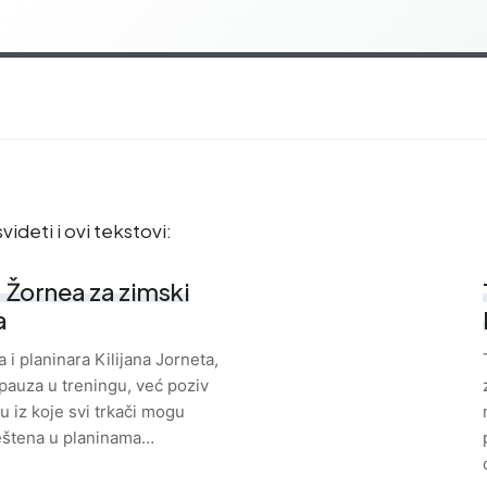
videti i ovi tekstovi:
a Žornea za zimski
a
a i planinara Kilijana Jorneta,
pauza u treningu, već poziv
 iz koje svi trkači mogu
eštena u planinama…