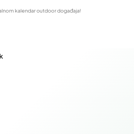
alnom kalendar outdoor događaja!
k