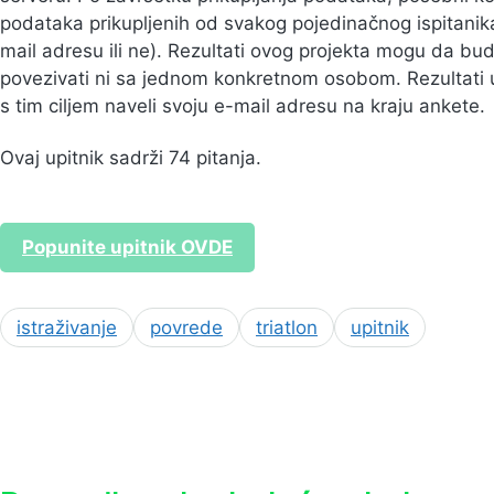
podataka prikupljenih od svakog pojedinačnog ispitanika 
mail adresu ili ne). Rezultati ovog projekta mogu da budu
povezivati ni sa jednom konkretnom osobom. Rezultati up
s tim ciljem naveli svoju e-mail adresu na kraju ankete.
Ovaj upitnik sadrži 74 pitanja.
Popunite upitnik OVDE
istraživanje
povrede
triatlon
upitnik