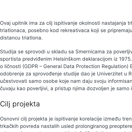
Ovaj upitnik ima za cilj ispitivanje okolnosti nastajanja t
triatlonaca, posebno kod rekreativaca koji se pripremaju
distancu triatlona.
Studija se sprovodi u skladu sa Smernicama za poverlji
sportista predviđenim Helsinškom deklaracijom iz 1975
o ličnosti (GDPR – General Data Protection Regulation)
odobrenje za sprovođenje studije dao je Univerzitet u Ri
učestvovati samo osobe koje nam daju svoju informisanu
čuvaju kao poverljivi, a pristup njima dozvoljen je samo 
Cilj projekta
Osnovni cilj projekta je ispitivanje korelacije između tr
trkačkih povreda nastalih usled prolongiranog preoptere