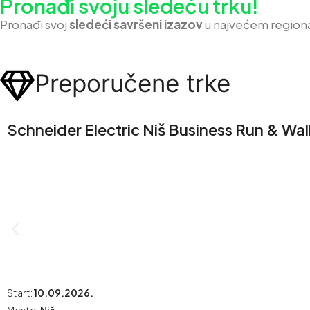
Pronađi svoju sledeću trku!
Pron
ađi svoj
sledeći savršeni izazov
u najvećem region
Preporučene trke
Schneider Electric Niš Business Run & Wal
Start:
10.09.2026.
Mesto:
Niš