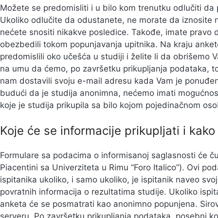
Možete se predomisliti i u bilo kom trenutku odlučiti da 
Ukoliko odlučite da odustanete, ne morate da iznosite n
nećete snositi nikakve posledice. Takođe, imate pravo
obezbedili tokom popunjavanja upitnika. Na kraju ankete
predomislili oko učešća u studiji i želite li da obrišem
na umu da ćemo, po završetku prikupljanja podataka, t
nam dostavili svoju e-mail adresu kada Vam je ponuđen
budući da je studija anonimna, nećemo imati mogućnos
koje je studija prikupila sa bilo kojom pojedinačnom os
Koje će se informacije prikupljati i kako 
Formulare sa podacima o informisanoj saglasnosti će ču
Piacentini sa Univerziteta u Rimu “Foro Italico”). Ovi p
ispitanika ukoliko, i samo ukoliko, je ispitanik naveo sv
povratnih informacija o rezultatima studije. Ukoliko ispi
anketa će se posmatrati kao anonimno popunjena. Sirov
serveru. Po završetku prikupljanja podataka, posebni ko