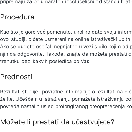
pripremaju za polumaraton i “polučeličnu” distancu triat
Procedura
Kao što je gore već pomenuto, ukoliko date svoju infor
ovoj studiji, bićete usmereni na online istraživački upit
Ako se budete osećali neprijatno u vezi s bilo kojim od
njih da odgovorite. Takođe, znajte da možete prestati da
trenutku bez ikakvih posledica po Vas.
Prednosti
Rezultati studije i povratne informacije o rezultatima b
želite. Učešćem u istraživanju pomažete istraživanju pote
povreda nastalih usled prolongiranog preopterećenja kod
Možete li prestati da učestvujete?