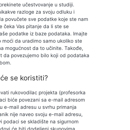
prekinete učestvovanje u studiji.
ikakve razloge za svoju odluku i
 da povučete sve podatke koje ste nam
 čeka Vas pitanje da li ste se
o Vaše podatke iz baze podataka. Imajte
o moći da uradimo samo ukoliko ste
a mogućnost da to učinite. Takođe,
t da povezujemo bilo koji od podataka
obom.
će se koristiti?
vati rukovodilac projekta (profesorka
odaci biće povezani sa e-mail adresom
oju e-mail adresu u svrhu primanja
tanik nije naveo svoju e-mail adresu,
i podaci se skladište na sigurnom
dovi će biti dodeljeni skupovima