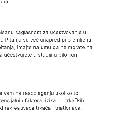
lona.
misanu saglasnost za učestvovanje u
nik. Pitanja su već unapred pripremljena.
 pitanja, imajte na umu da ne morate na
 učestvujete u studiji u bilo kom
iće vam na raspolaganju ukoliko to
ncijalnih faktora rizika od trkačkih
 rekreativaca trkača i triatlonaca.