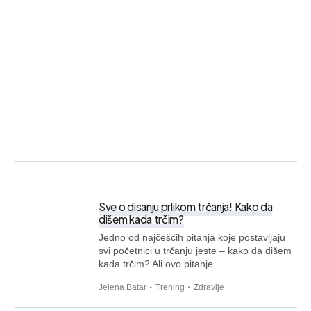
Sve o disanju prlikom trčanja! Kako da
dišem kada trčim?
Jedno od najčešćih pitanja koje postavljaju
svi početnici u trčanju jeste – kako da dišem
kada trčim? Ali ovo pitanje…
Jelena Batar
Trening
Zdravlje