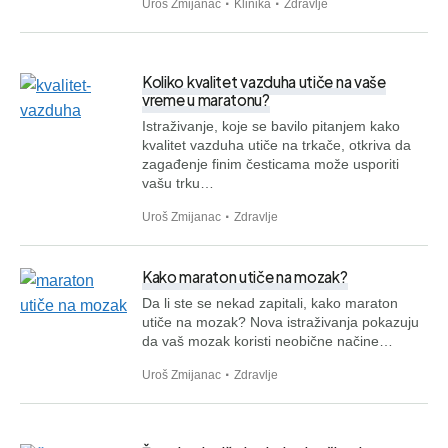
Uroš Zmijanac
Klinika
Zdravlje
Koliko kvalitet vazduha utiče na vaše
vreme u maratonu?
Istraživanje, koje se bavilo pitanjem kako
kvalitet vazduha utiče na trkače, otkriva da
zagađenje finim česticama može usporiti
vašu trku…
Uroš Zmijanac
Zdravlje
Kako maraton utiče na mozak?
Da li ste se nekad zapitali, kako maraton
utiče na mozak? Nova istraživanja pokazuju
da vaš mozak koristi neobične načine…
Uroš Zmijanac
Zdravlje