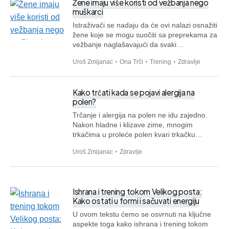
Žene imaju više koristi od vežbanja nego
muškarci
Istraživači se nadaju da će ovi nalazi osnažiti
žene koje se mogu suočiti sa preprekama za
vežbanje naglašavajući da svaki…
Uroš Zmijanac
Ona Trči
Trening
Zdravlje
Kako trčati kada se pojavi alergija na
polen?
Trčanje i alergija na polen ne idu zajedno.
Nakon hladne i klizave zime, mnogim
trkačima u proleće polen kvari trkačku…
Uroš Zmijanac
Zdravlje
Ishrana i trening tokom Velikog posta:
Kako ostati u formi i sačuvati energiju
U ovom tekstu ćemo se osvrnuti na ključne
aspekte toga kako ishrana i trening tokom