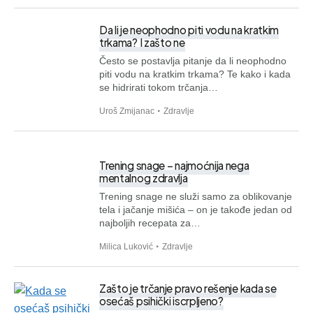
Da li je neophodno piti vodu na kratkim
trkama? I zašto ne
Često se postavlja pitanje da li neophodno
piti vodu na kratkim trkama? Te kako i kada
se hidrirati tokom trčanja…
Uroš Zmijanac
Zdravlje
Trening snage – najmoćnija nega
mentalnog zdravlja
Trening snage ne služi samo za oblikovanje
tela i jačanje mišića – on je takođe jedan od
najboljih recepata za…
Milica Luković
Zdravlje
Zašto je trčanje pravo rešenje kada se
osećaš psihički iscrpljeno?