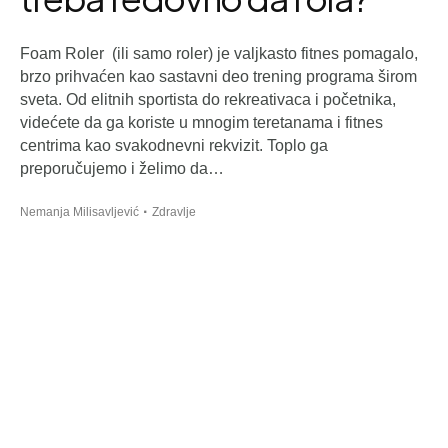
Foam Roler (ili samo roler) je valjkasto fitnes pomagalo,
brzo prihvaćen kao sastavni deo trening programa širom
sveta. Od elitnih sportista do rekreativaca i početnika,
videćete da ga koriste u mnogim teretanama i fitnes
centrima kao svakodnevni rekvizit. Toplo ga
preporučujemo i želimo da…
Nemanja Milisavljević
Zdravlje