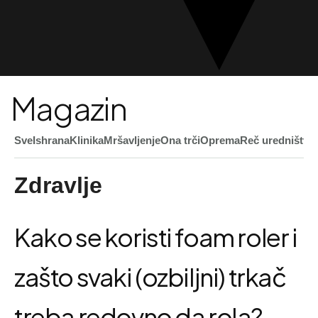
Magazin
Sve
Ishrana
Klinika
Mršavljenje
Ona trči
Oprema
Reč uredništva
Zdravlje
Kako se koristi foam roler i
zašto svaki (ozbiljni) trkač
treba redovno da rola?