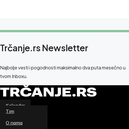
Trčanje.rs Newsletter
Najbolje vesti i pogodnosti maksimalno dva puta mesečno u
tvom Inboxu.
Kalendar
Newsletter
Tim
Magazin
O nama
Patike