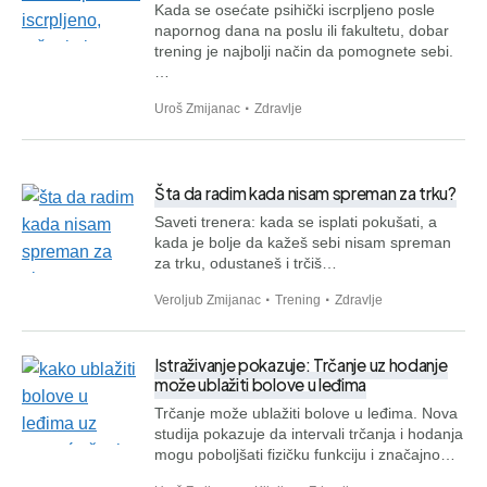
Kada se osećate psihički iscrpljeno posle
napornog dana na poslu ili fakultetu, dobar
trening je najbolji način da pomognete sebi.
…
Uroš Zmijanac
Zdravlje
Šta da radim kada nisam spreman za trku?
Saveti trenera: kada se isplati pokušati, a
kada je bolje da kažeš sebi nisam spreman
za trku, odustaneš i trčiš…
Veroljub Zmijanac
Trening
Zdravlje
Istraživanje pokazuje: Trčanje uz hodanje
može ublažiti bolove u leđima
Trčanje može ublažiti bolove u leđima. Nova
studija pokazuje da intervali trčanja i hodanja
mogu poboljšati fizičku funkciju i značajno…