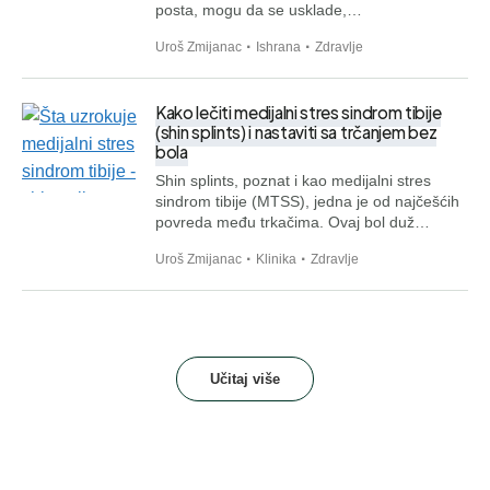
posta, mogu da se usklade,…
Uroš Zmijanac
Ishrana
Zdravlje
Kako lečiti medijalni stres sindrom tibije
(shin splints) i nastaviti sa trčanjem bez
bola
Shin splints, poznat i kao medijalni stres
sindrom tibije (MTSS), jedna je od najčešćih
povreda među trkačima. Ovaj bol duž…
Uroš Zmijanac
Klinika
Zdravlje
Učitaj više