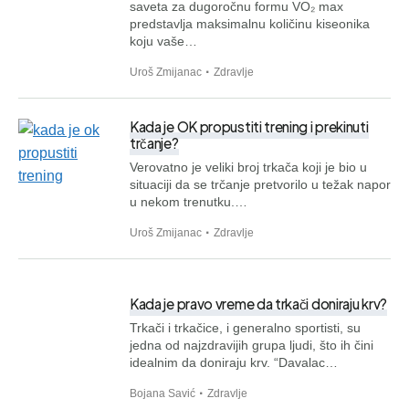
saveta za dugoročnu formu VO₂ max
predstavlja maksimalnu količinu kiseonika
koju vaše…
Uroš Zmijanac
Zdravlje
Kada je OK propustiti trening i prekinuti
trčanje?
Verovatno je veliki broj trkača koji je bio u
situaciji da se trčanje pretvorilo u težak napor
u nekom trenutku.…
Uroš Zmijanac
Zdravlje
Kada je pravo vreme da trkači doniraju krv?
Trkači i trkačice, i generalno sportisti, su
jedna od najzdravijih grupa ljudi, što ih čini
idealnim da doniraju krv. “Davalac…
Bojana Savić
Zdravlje