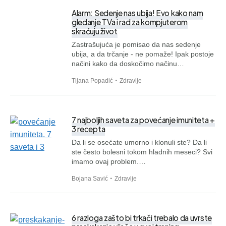
Alarm: Sedenje nas ubija! Evo kako nam
gledanje TVa i rad za kompjuterom
skraćuju život
Zastrašujuća je pomisao da nas sedenje
ubija, a da trčanje - ne pomaže! Ipak postoje
načini kako da doskočimo načinu…
Tijana Popadić
Zdravlje
7 najboljih saveta za povećanje imuniteta +
3 recepta
Da li se osećate umorno i klonuli ste? Da li
ste često bolesni tokom hladnih meseci? Svi
imamo ovaj problem.…
Bojana Savić
Zdravlje
6 razloga zašto bi trkači trebalo da uvrste