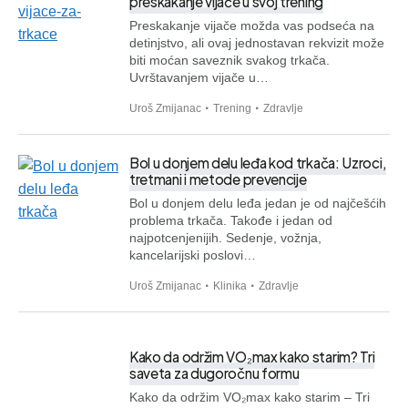
preskakanje vijače u svoj trening
Preskakanje vijače možda vas podseća na
detinjstvo, ali ovaj jednostavan rekvizit može
biti moćan saveznik svakog trkača.
Uvrštavanjem vijače u…
Uroš Zmijanac
Trening
Zdravlje
Bol u donjem delu leđa kod trkača: Uzroci,
tretmani i metode prevencije
Bol u donjem delu leđa jedan je od najčešćih
problema trkača. Takođe i jedan od
najpotcenjenijih. Sedenje, vožnja,
kancelarijski poslovi…
Uroš Zmijanac
Klinika
Zdravlje
Kako da održim VO₂max kako starim? Tri
saveta za dugoročnu formu
Kako da održim VO₂max kako starim – Tri