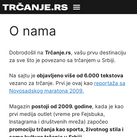
O nama
Dobrodošli na
Trčanje.rs
, vašu prvu destinaciju
za sve što je povezano sa trčanjem u Srbiji.
Na sajtu je
objavljeno više od 6.000 tekstova
vezano za trčanje. Prvi je ovaj kao
reportaža sa
Novosadskog maratona 2009.
Magazin
postoji od 2009. godine
, kada je kao
prvi medija outlet (vreme pre Fejsbuka,
Instagrama i društvenih mreža) započeo
promociju trčanja kao sporta, životnog stila i
same kulture trčanja u Srbiji.