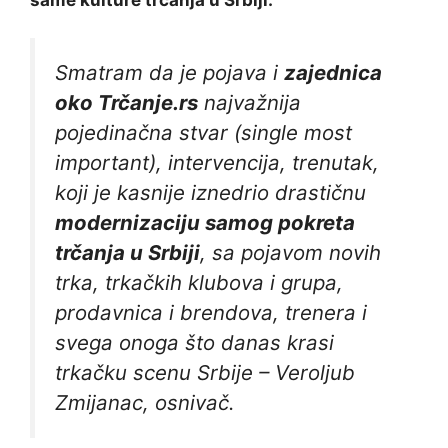
Smatram da je pojava i
zajednica
oko Trčanje.rs
najvažnija
pojedinačna stvar (
single most
important),
intervencija, trenutak,
koji je kasnije iznedrio drastičnu
modernizaciju samog pokreta
trčanja u Srbiji
, sa pojavom novih
trka, trkačkih klubova i grupa,
prodavnica i brendova, trenera i
svega onoga što danas krasi
trkačku scenu Srbije – Veroljub
Zmijanac, osnivač.