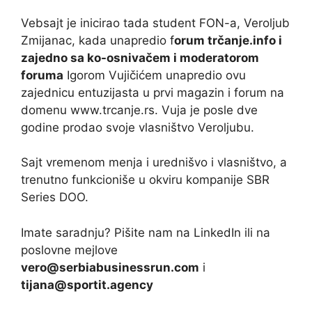
Vebsajt je inicirao tada student FON-a, Veroljub
Zmijanac, kada unapredio f
orum trčanje.info i
zajedno sa ko-osnivačem i moderatorom
foruma
Igorom Vujičićem unapredio ovu
zajednicu entuzijasta u prvi magazin i forum na
domenu www.trcanje.rs. Vuja je posle dve
godine prodao svoje vlasništvo Veroljubu.
Sajt vremenom menja i urednišvo i vlasništvo, a
trenutno funkcioniše u okviru kompanije SBR
Series DOO.
Imate saradnju? Pišite nam na LinkedIn ili na
poslovne mejlove
vero@serbiabusinessrun.com
i
tijana@sportit.agency