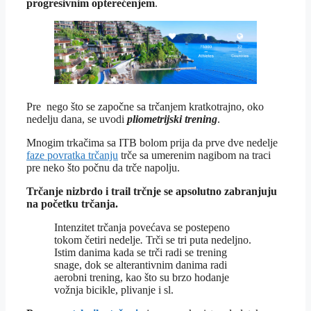
progresivnim opterećenjem
.
Pre nego što se započne sa trčanjem kratkotrajno, oko
nedelju dana, se uvodi
pliometrijski trening
.
Mnogim trkačima sa ITB bolom prija da prve dve nedelje
faze povratka trčanju
trče sa umerenim nagibom na traci
pre neko što počnu da trče napolju.
Trčanje nizbrdo i trail trčnje se apsolutno zabranjuju
na početku trčanja.
Intenzitet trčanja povećava se postepeno
tokom četiri nedelje
.
Trči se tri puta nedeljno.
Istim danima kada se trči radi se trening
snage, dok se alterantivnim danima radi
aerobni trening, kao što su brzo hodanje
vožnja bicikle, plivanje i sl.