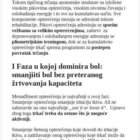
Tokom tipičnog trčanja anotomske strukture su izložene
visokim pikovima opterećenja, visokim nivoima čuvanja i
oslobađanja energije i to sve na kumulativan način. Sve
komponente opterećenja moraju se adresirati tokom
rehabilitacije. Pikovi opterećenja adresiraju se
sporim
vežbama sa velikim opterećenjima
, zahtevi za
deponovanjem i oslobađanjem energije adresiraju se
pliometrijskim treningom,
dok se za kumulativno
opterećenje trkač sprema programom za
postepen
povratak trčanju
.
I Faza u kojoj dominira bol:
smanjiiti bol bez preteranog
žrtvovanja kapaciteta
Menadžment opterećenja je najvažniji u ovoj fazi.
Smanjenje opterećenja smanjuje iritaciju tkiva. Ali ne
zaboravite na ono najvažnije
„use it or loose it“
. Upravo
zbog toga
trkač treba da ostane što je moguće
aktivniji.
Smanjenje štetnog opterećenja koje dovodi do iritacije
tkiva, a zadržavanje onog opterećenja koje trkač može da