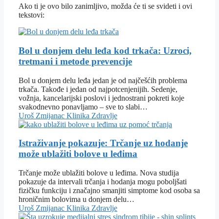
Ako ti je ovo bilo zanimljivo, možda će ti se svideti i ovi
tekstovi:
Bol u donjem delu leđa kod trkača: Uzroci,
tretmani i metode prevencije
Bol u donjem delu leđa jedan je od najčešćih problema
trkača. Takođe i jedan od najpotcenjenijih. Sedenje,
vožnja, kancelarijski poslovi i jednostrani pokreti koje
svakodnevno ponavljamo – sve to slabi…
Uroš Zmijanac
Klinika
Zdravlje
Istraživanje pokazuje: Trčanje uz hodanje
može ublažiti bolove u leđima
Trčanje može ublažiti bolove u leđima. Nova studija
pokazuje da intervali trčanja i hodanja mogu poboljšati
fizičku funkciju i značajno smanjiti simptome kod osoba sa
hroničnim bolovima u donjem delu…
Uroš Zmijanac
Klinika
Zdravlje