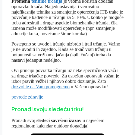
Promena
tehnike trčanja
je veoma koristan dodatak
oporavku trkača. Najjednostavnija i verovatno
najefikasnija tehnika za smanjenje opterećenja ITB trake je
povećanje kadence u trčanju za 5-10%. Ukoliko je moguće
treba adresirati i druge aspekte biomehanike trčanja, čija
izmena može modifikovati opterećenje (npr. smanjenje
adukcije kuka, povećanje širine koraka).
Postepeno se uvode i trčanje nizbrdo i trail trčanje. Važno
je ne uvoditi ih zajedno. Kada se trkač vrati trčanju u
potpunosti sa vežbama jačanja (split čučanj) treba da
nastavi jedanput nedeljno.
Ovi principi povratka trčanju uz neke specifičnosti važi i
za druge trkačke povrede. Za uspešan oporavak važan je
izbor pravih vežbi i njihovo dobro doziranje. Zato
dozvolite da Vam pomognemo
u Vašem oporavku!
Tagovi
povrede
zdravlje
Pronađi svoju sledeću trku!
Pron
ađi svoj
sledeći savršeni izazov
u najvećem
regionalnom kalendar outdoor događaja!