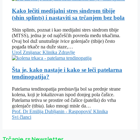
Kako lečiti medijalni stres sindrom tibije
(shin splints) i nastaviti sa trčanjem bez bola
Shin splints, poznat i kao medijalni stres sindrom tibije
(MTSS), jedna je od najčešćih povreda među trkačima.
Ovaj bol duž unutrašnje ivice golenjače (tibije) često
pogađa trkače na duže staze,…
Uroš Zmijanac
Klinika
Zdravlje
Šta je, kako nastaje i kako se leči patelarna
tendinopatija?
Patelarna tendinopatija predstavlja bol sa prednje strane
kolena, koji je lokalizovan ispod donjeg pola čašice.
Patelarna tetiva se prostire od čašice (patella) do vrha
golenjače (tibia). Iako mnogi misle da…
Prof. Dr Emilija Dubljanin - Raspopović
Klinika
Svi članci
Trčanje.rs Newsletter