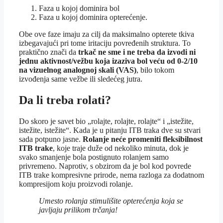
Faza u kojoj dominira bol
Faza u kojoj dominira opterećenje.
Obe ove faze imaju za cilj da maksimalno opterete tkiva
izbegavajući pri tome iritaciju povređenih struktura. To
praktično znači da
trkač ne sme i ne treba da izvodi ni
jednu aktivnost/vežbu koja izaziva bol veću od 0-2/10
na vizuelnog analognoj skali (VAS)
, bilo tokom
izvođenja same vežbe ili sledećeg jutra.
Da li treba rolati?
Do skoro je savet bio „rolajte, rolajte, rolajte“ i „istežite,
istežite, istežite“. Kada je u pitanju ITB traka dve su stvari
sada potpuno jasne.
Rolanje neće promeniti fleksibilnost
ITB trake
, koje traje duže od nekoliko minuta, dok je
svako smanjenje bola postignuto rolanjem samo
privremeno. Naprotiv, s obzirom da je bol kod povrede
ITB trake kompresivne prirode, nema razloga za dodatnom
kompresijom koju proizvodi rolanje.
Umesto rolanja stimulišite opterećenja koja se
javljaju prilikom trčanja!