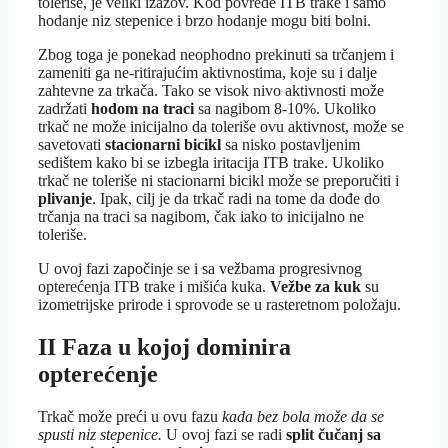
toleriše, je veliki izazov. Kod povrede ITB trake i samo
hodanje niz stepenice i brzo hodanje mogu biti bolni.
Zbog toga je ponekad neophodno prekinuti sa trčanjem i
zameniti ga ne-ritirajućim aktivnostima, koje su i dalje
zahtevne za trkača. Tako se visok nivo aktivnosti može
zadržati
hodom na traci
sa nagibom 8-10%. Ukoliko
trkač ne može inicijalno da toleriše ovu aktivnost, može se
savetovati
stacionarni bicikl
sa nisko postavljenim
sedištem kako bi se izbegla iritacija ITB trake. Ukoliko
trkač ne toleriše ni stacionarni bicikl može se preporučiti i
plivanje
. Ipak, cilj je da trkač radi na tome da dođe do
trčanja na traci sa nagibom, čak iako to inicijalno ne
toleriše.
U ovoj fazi započinje se i sa vežbama progresivnog
opterećenja ITB trake i mišića kuka.
Vežbe za kuk
su
izometrijske prirode i sprovode se u rasteretnom položaju.
II Faza u kojoj dominira
opterećenje
Trkač može preći u ovu fazu
kada bez bola može da se
spusti niz stepenice.
U ovoj fazi se radi
split čučanj sa