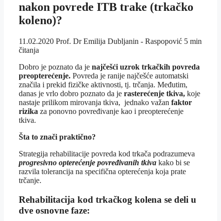
nakon povrede ITB trake (trkačko
koleno)?
11.02.2020
Prof. Dr Emilija Dubljanin - Raspopović
5 min
čitanja
Dobro je poznato da je
najčešći uzrok trkačkih povreda
preopterećenje.
Povreda je ranije najčešće automatski
značila i prekid fizičke aktivnosti, tj. trčanja. Međutim,
danas je vrlo dobro poznato da je
rasterećenje tkiva,
koje
nastaje prilikom mirovanja tkiva, jednako važan
faktor
rizika
za ponovno povređivanje kao i preopterećenje
tkiva.
Šta to znači praktično?
Strategija rehabilitacije povreda kod trkača podrazumeva
progresivno opterećenje povređivanih tkiva
kako bi se
razvila tolerancija na specifična opterećenja koja prate
trčanje.
Rehabilitacija kod trkačkog kolena se deli u
dve osnovne faze: