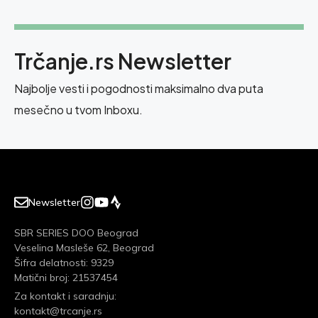
Trčanje.rs Newsletter
Najbolje vesti i pogodnosti maksimalno dva puta
mesečno u tvom Inboxu.
Newsletter
SBR SERIES DOO Beograd
Veselina Masleše 62, Beograd
Šifra delatnosti: 9329
Matični broj: 21537454
Za kontakt i saradnju:
kontakt@trcanje.rs