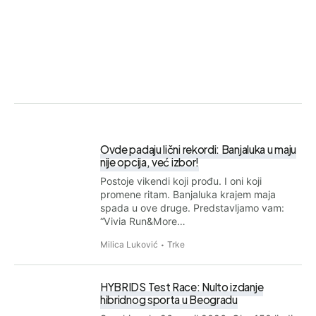
Ovde padaju lični rekordi: Banjaluka u maju
nije opcija, već izbor!
Postoje vikendi koji prođu. I oni koji
promene ritam. Banjaluka krajem maja
spada u ove druge. Predstavljamo vam:
“Vivia Run&More…
Milica Luković
Trke
HYBRIDS Test Race: Nulto izdanje
hibridnog sporta u Beogradu