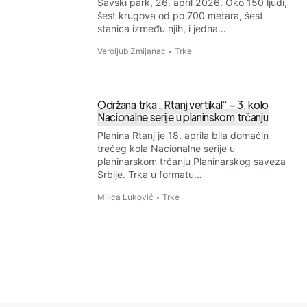
Savski park, 26. april 2026. Oko 150 ljudi,
šest krugova od po 700 metara, šest
stanica između njih, i jedna…
Veroljub Zmijanac
Trke
Održana trka „Rtanj vertikal“ – 3. kolo
Nacionalne serije u planinskom trčanju
Planina Rtanj je 18. aprila bila domaćin
trećeg kola Nacionalne serije u
planinarskom trčanju Planinarskog saveza
Srbije. Trka u formatu…
Milica Luković
Trke