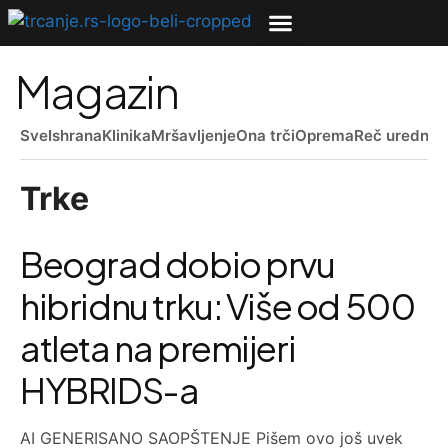
Magazin
Sve
Ishrana
Klinika
Mršavljenje
Ona trči
Oprema
Reč uredniš
Trke
Beograd dobio prvu
hibridnu trku: Više od 500
atleta na premijeri
HYBRIDS-a
AI GENERISANO SAOPŠTENJE Pišem ovo još uvek