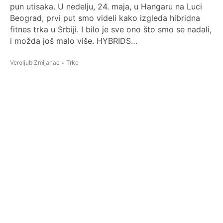
pun utisaka. U nedelju, 24. maja, u Hangaru na Luci
Beograd, prvi put smo videli kako izgleda hibridna
fitnes trka u Srbiji. I bilo je sve ono što smo se nadali,
i možda još malo više. HYBRIDS…
Veroljub Zmijanac
Trke