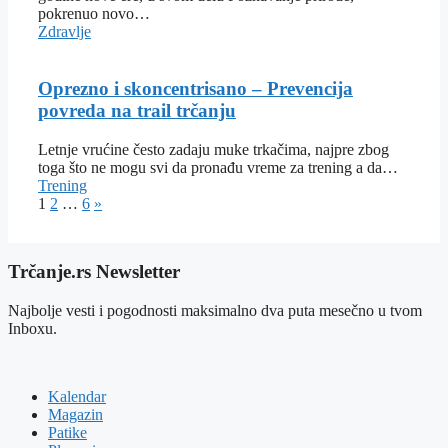
pokrenuo novo…
Zdravlje
Oprezno i skoncentrisano – Prevencija
povreda na trail trčanju
Letnje vrućine često zadaju muke trkačima, najpre zbog
toga što ne mogu svi da pronađu vreme za trening a da…
Trening
1
2
…
6
»
Trčanje.rs Newsletter
Najbolje vesti i pogodnosti maksimalno dva puta mesečno u tvom
Inboxu.
Kalendar
Magazin
Patike