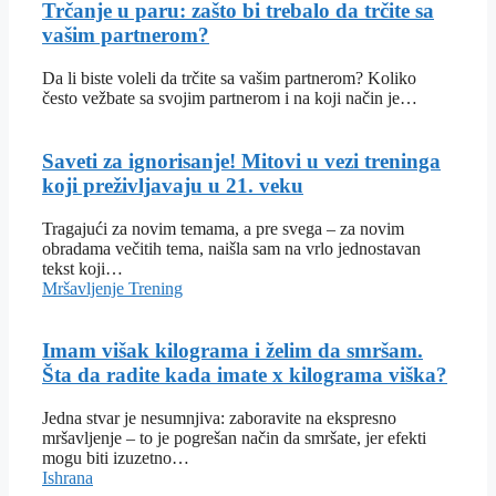
Trčanje u paru: zašto bi trebalo da trčite sa
vašim partnerom?
Da li biste voleli da trčite sa vašim partnerom? Koliko
često vežbate sa svojim partnerom i na koji način je…
Saveti za ignorisanje! Mitovi u vezi treninga
koji preživljavaju u 21. veku
Tragajući za novim temama, a pre svega – za novim
obradama večitih tema, naišla sam na vrlo jednostavan
tekst koji…
Mršavljenje
Trening
Imam višak kilograma i želim da smršam.
Šta da radite kada imate x kilograma viška?
Jedna stvar je nesumnjiva: zaboravite na ekspresno
mršavljenje – to je pogrešan način da smršate, jer efekti
mogu biti izuzetno…
Ishrana