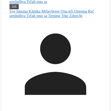
uredništva
Trčali smo sa
Još
Sve
Ishrana
Klinika
Mršavljenje
Ona trči
Oprema
Reč
uredništva
Trčali smo sa
Trening
Trke
Zdravlje