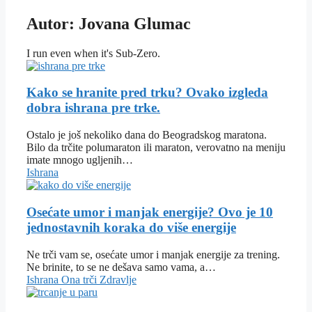
Autor: Jovana Glumac
I run even when it's Sub-Zero.
Kako se hranite pred trku? Ovako izgleda
dobra ishrana pre trke.
Ostalo je još nekoliko dana do Beogradskog maratona.
Bilo da trčite polumaraton ili maraton, verovatno na meniju
imate mnogo ugljenih…
Ishrana
Osećate umor i manjak energije? Ovo je 10
jednostavnih koraka do više energije
Ne trči vam se, osećate umor i manjak energije za trening.
Ne brinite, to se ne dešava samo vama, a…
Ishrana
Ona trči
Zdravlje