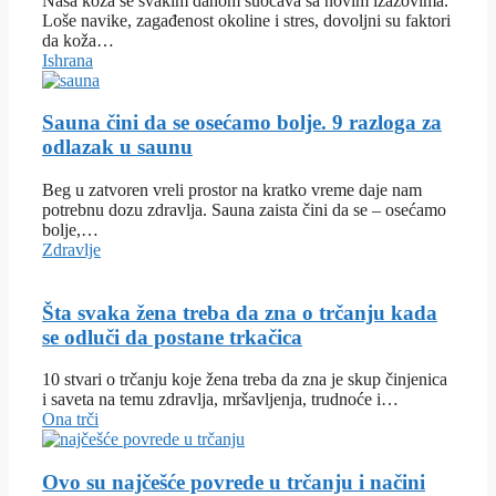
Naša koža se svakim danom suočava sa novim izazovima.
Loše navike, zagađenost okoline i stres, dovoljni su faktori
da koža…
Ishrana
Sauna čini da se osećamo bolje. 9 razloga za
odlazak u saunu
Beg u zatvoren vreli prostor na kratko vreme daje nam
potrebnu dozu zdravlja. Sauna zaista čini da se – osećamo
bolje,…
Zdravlje
Šta svaka žena treba da zna o trčanju kada
se odluči da postane trkačica
10 stvari o trčanju koje žena treba da zna je skup činjenica
i saveta na temu zdravlja, mršavljenja, trudnoće i…
Ona trči
Ovo su najčešće povrede u trčanju i načini