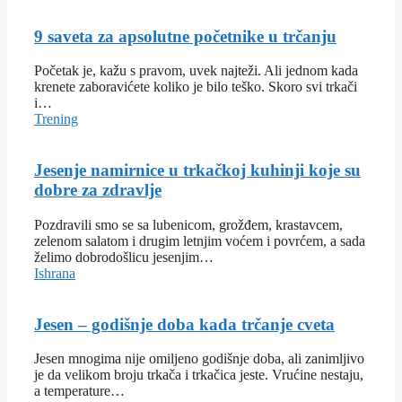
9 saveta za apsolutne početnike u trčanju
Početak je, kažu s pravom, uvek najteži. Ali jednom kada
krenete zaboravićete koliko je bilo teško. Skoro svi trkači
i…
Trening
Jesenje namirnice u trkačkoj kuhinji koje su
dobre za zdravlje
Pozdravili smo se sa lubenicom, grožđem, krastavcem,
zelenom salatom i drugim letnjim voćem i povrćem, a sada
želimo dobrodošlicu jesenjim…
Ishrana
Jesen – godišnje doba kada trčanje cveta
Jesen mnogima nije omiljeno godišnje doba, ali zanimljivo
je da velikom broju trkača i trkačica jeste. Vrućine nestaju,
a temperature…