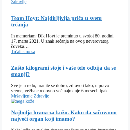
Zdravlje
Team Hoyt: Najdirljivija priča u svetu
trčanja
In memoriam: Dik Hoyt je preminuo u svojoj 80. godini
17. marta 2021. U znak sećanja na ovog neverovatog
čoveka…
Trčali smo sa
Zašto kilogrami stoje i vaše telo odbija da se
smanji?
Sve je u redu, hranite se dobro, zdravo i lako, u pravo
vreme, vežbate redovno već najmanje 6 meseci. Ipak…
Mršavljenje
Zdravlje
Najbolja hrana za kožu. Kako da sačuvamo
najveći organ koji imamo?