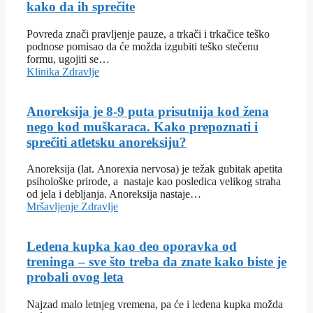
kako da ih sprečite
Povreda znači pravljenje pauze, a trkači i trkačice teško
podnose pomisao da će možda izgubiti teško stečenu
formu, ugojiti se…
Klinika
Zdravlje
Anoreksija je 8-9 puta prisutnija kod žena
nego kod muškaraca. Kako prepoznati i
sprečiti atletsku anoreksiju?
Anoreksija (lat. Anorexia nervosa) je težak gubitak apetita
psihološke prirode, a nastaje kao posledica velikog straha
od jela i debljanja. Anoreksija nastaje…
Mršavljenje
Zdravlje
Ledena kupka kao deo oporavka od
treninga – sve što treba da znate kako biste je
probali ovog leta
Najzad malo letnjeg vremena, pa će i ledena kupka možda