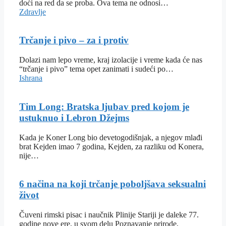
doći na red da se proba. Ova tema ne odnosi…
Zdravlje
Trčanje i pivo – za i protiv
Dolazi nam lepo vreme, kraj izolacije i vreme kada će nas
“trčanje i pivo” tema opet zanimati i sudeći po…
Ishrana
Tim Long: Bratska ljubav pred kojom je
ustuknuo i Lebron Džejms
Kada je Koner Long bio devetogodišnjak, a njegov mlađi
brat Kejden imao 7 godina, Kejden, za razliku od Konera,
nije…
6 načina na koji trčanje poboljšava seksualni
život
Čuveni rimski pisac i naučnik Plinije Stariji je daleke 77.
godine nove ere, u svom delu Poznavanje prirode,