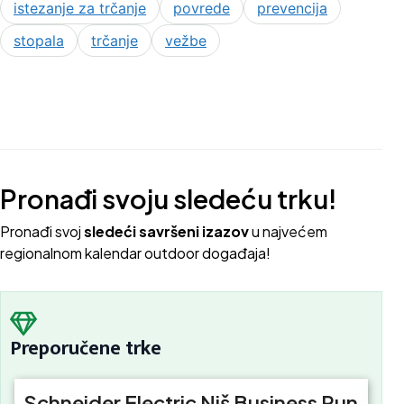
istezanje za trčanje
povrede
prevencija
stopala
trčanje
vežbe
Pronađi svoju sledeću trku!
Pron
ađi svoj
sledeći savršeni izazov
u najvećem
regionalnom kalendar outdoor događaja!
Preporučene trke
Schneider Electric Niš Business Run