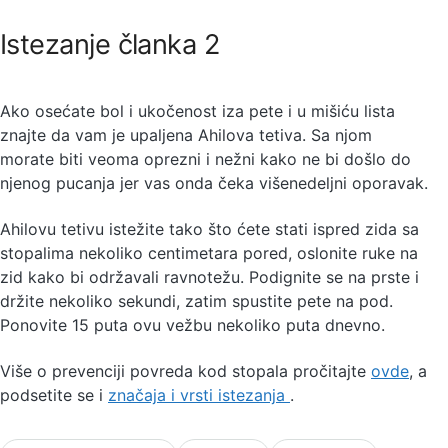
Istezanje članka 2
Ako osećate bol i ukočenost iza pete i u mišiću lista
znajte da vam je upaljena Ahilova tetiva. Sa njom
morate biti veoma oprezni i nežni kako ne bi došlo do
njenog pucanja jer vas onda čeka višenedeljni oporavak.
Ahilovu tetivu istežite tako što ćete stati ispred zida sa
stopalima nekoliko centimetara pored, oslonite ruke na
zid kako bi održavali ravnotežu. Podignite se na prste i
držite nekoliko sekundi, zatim spustite pete na pod.
Ponovite 15 puta ovu vežbu nekoliko puta dnevno.
Više o prevenciji povreda kod stopala pročitajte
ovde
, a
podsetite se i
značaja i vrsti istezanja
.