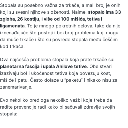
Stopala su posebno važna za trkače, a mali broj je onih
koji su svesni njihove složenosti. Naime,
stopalo ima 33
zgloba, 26 kostiju, i više od 100 mišića, tetiva i
ligamenata
. To je mnogo pokretnih delova, tako da nije
iznenađujuće što postoji i bezbroj problema koji mogu
da muče trkače
i što su povrede stopala među češćim
kod trkača.
Dva najčešća problema stopala koja prate trkače su:
planetarna fascija i upala Ahilove tetive
. Obe stvari
izazivaju bol i ukočenost tetiva koja povezuju kost,
mišiće i petu. Često dolaze u “paketu” i nikako nisu za
zanemarivanje.
Evo nekoliko predloga nekoliko vežbi koje treba da
radite prevencije radi kako bi sačuvali zdravlje svojih
stopala: