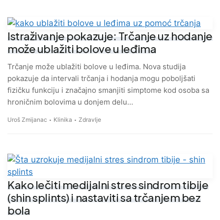
Istraživanje pokazuje: Trčanje uz hodanje
može ublažiti bolove u leđima
Trčanje može ublažiti bolove u leđima. Nova studija
pokazuje da intervali trčanja i hodanja mogu poboljšati
fizičku funkciju i značajno smanjiti simptome kod osoba sa
hroničnim bolovima u donjem delu…
Uroš Zmijanac
Klinika
Zdravlje
Kako lečiti medijalni stres sindrom tibije
(shin splints) i nastaviti sa trčanjem bez
bola