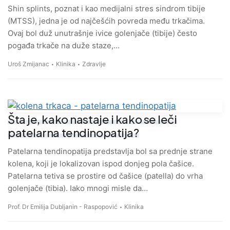
Shin splints, poznat i kao medijalni stres sindrom tibije
(MTSS), jedna je od najčešćih povreda među trkačima.
Ovaj bol duž unutrašnje ivice golenjače (tibije) često
pogađa trkače na duže staze,…
Uroš Zmijanac
Klinika
Zdravlje
Šta je, kako nastaje i kako se leči
patelarna tendinopatija?
Patelarna tendinopatija predstavlja bol sa prednje strane
kolena, koji je lokalizovan ispod donjeg pola čašice.
Patelarna tetiva se prostire od čašice (patella) do vrha
golenjače (tibia). Iako mnogi misle da…
Prof. Dr Emilija Dubljanin - Raspopović
Klinika