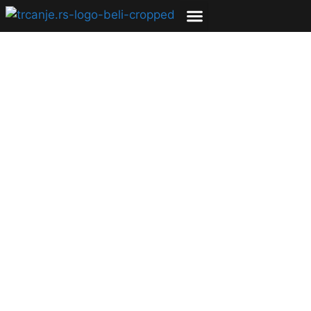
KLINIKA
Tri super vežbe koje
preveniraju povrede
stopala
08.04.2021
Dragana Dišić
2 min čitanja