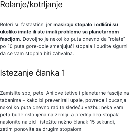
Rolanje/kotrljanje
Roleri su fastastični jer
masiraju stopalo i odlični su
ukoliko imate ili ste imali probleme sa planetarnom
fascijom
. Dovoljno je nekoliko puta dnevno da “rolate”
po 10 puta gore-dole smenjujući stopala i budite sigurni
da će vam stopala biti zahvalna.
Istezanje članka 1
Zamislite spoj pete, Ahilove tetive i planetarne fascije na
tabanima – kako bi prevenirali upale, povrede i pucanja
nekoliko puta dnevno radite sledeću vežbu: neka vam
peta bude oslonjena na zemlju a prednji deo stopala
naslonite na zid i istežite nežno članak 15 sekundi,
zatim ponovite sa drugim stopalom.