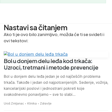
Nastavi sa čitanjem
Ako ti je ovo bilo zanimljivo, možda će ti se svideti i
ovi tekstovi:
Bol u donjem delu leđa kod trkača:
Uzroci, tretmani i metode prevencije
Bol u donjem delu leđa jedan je od najčešćih problema
trkača. Takođe i jedan od najpotcenjenijih. Sedenje, vožnja,
kancelarijski poslovi i jednostrani pokreti koje
svakodnevno ponavljamo – sve to slabi…
Uroš Zmijanac
Klinika
Zdravlje