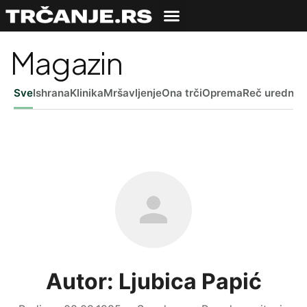
Magazin
Sve
Ishrana
Klinika
Mršavljenje
Ona trči
Oprema
Reč uredniš
Autor: Ljubica Papić