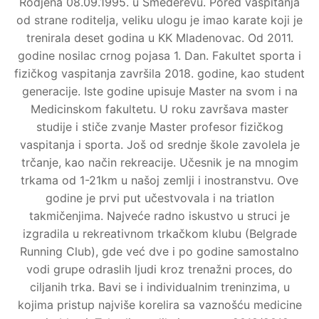
Rodjena 08.09.1995. u Smederevu. Pored vaspitanja
od strane roditelja, veliku ulogu je imao karate koji je
trenirala deset godina u KK Mladenovac. Od 2011.
godine nosilac crnog pojasa 1. Dan. Fakultet sporta i
fizičkog vaspitanja završila 2018. godine, kao student
generacije. Iste godine upisuje Master na svom i na
Medicinskom fakultetu. U roku završava master
studije i stiče zvanje Master profesor fizičkog
vaspitanja i sporta. Još od srednje škole zavolela je
trčanje, kao način rekreacije. Učesnik je na mnogim
trkama od 1-21km u našoj zemlji i inostranstvu. Ove
godine je prvi put učestvovala i na triatlon
takmičenjima. Najveće radno iskustvo u struci je
izgradila u rekreativnom trkačkom klubu (Belgrade
Running Club), gde već dve i po godine samostalno
vodi grupe odraslih ljudi kroz trenažni proces, do
ciljanih trka. Bavi se i individualnim treninzima, u
kojima pristup najviše korelira sa vaznošću medicine