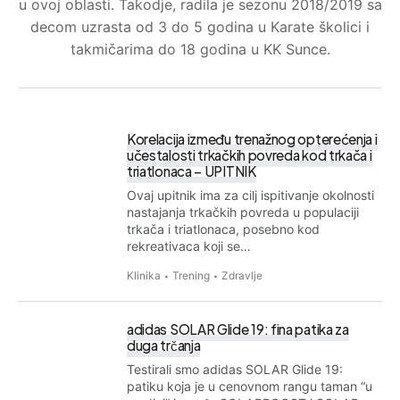
u ovoj oblasti. Takodje, radila je sezonu 2018/2019 sa
decom uzrasta od 3 do 5 godina u Karate školici i
takmičarima do 18 godina u KK Sunce.
Korelacija između trenažnog opterećenja i
učestalosti trkačkih povreda kod trkača i
triatlonaca – UPITNIK
Ovaj upitnik ima za cilj ispitivanje okolnosti
nastajanja trkačkih povreda u populaciji
trkača i triatlonaca, posebno kod
rekreativaca koji se…
Klinika
Trening
Zdravlje
adidas SOLAR Glide 19: fina patika za
duga trčanja
Testirali smo adidas SOLAR Glide 19:
patiku koja je u cenovnom rangu taman “u