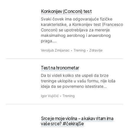
Konkonijev (Conconi) test
Svaki čovek ima odgovarajuće fizičke
karakteristike, a Konkonijev test (Francesco
Conconi) se upotrebljava za merenje
maksimalnog aerobnog i anaerobnog
praga.…
Veroljub Zmijanac
Trening
Zdravlje
Test na hronometar
Da bi videli koliko ste uspeli da brze
treninge uklopite u vašu formu, nije loša
ideja da se povremeno istestirate…
Igor Vujičić
Trening
Srce je moje violina – a kakav ritam ima
vaše srce? #čekirajSe