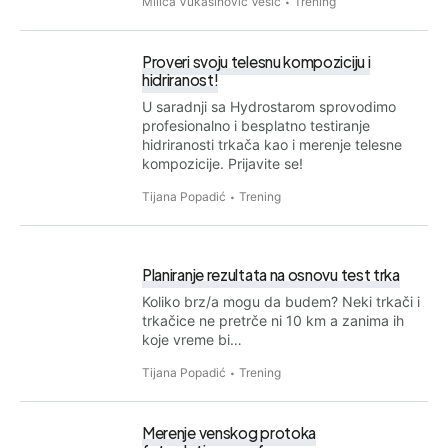
Milica Vukašinović Vesić
Trening
Proveri svoju telesnu kompoziciju i
hidriranost!
U saradnji sa Hydrostarom sprovodimo
profesionalno i besplatno testiranje
hidriranosti trkača kao i merenje telesne
kompozicije. Prijavite se!
Tijana Popadić
Trening
Planiranje rezultata na osnovu test trka
Koliko brz/a mogu da budem? Neki trkači i
trkačice ne pretrče ni 10 km a zanima ih
koje vreme bi…
Tijana Popadić
Trening
Merenje venskog protoka