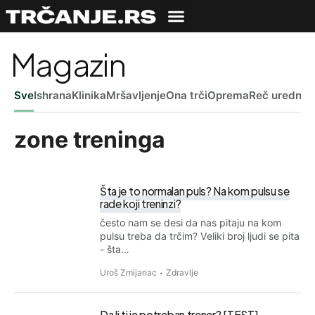
Magazin
Sve
Ishrana
Klinika
Mršavljenje
Ona trči
Oprema
Reč uredniš
zone treninga
Šta je to normalan puls? Na kom pulsu se
rade koji treninzi?
često nam se desi da nas pitaju na kom
pulsu treba da trčim? Veliki broj ljudi se pita
- šta…
Uroš Zmijanac
Zdravlje
Da li ti je potreban trener? [TEST]