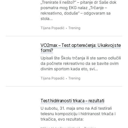
„Trenirate li nešto?“ – pitanje dr Saše dok
posmatra mog EKG nalaz „Trčanje –
rekreativno, doduše“ – odgovaram sa
stola…
Tijana Popadić
Trening
VO2max – Test opterećenja: U kakvoj ste
formi?
Upisali šte Školu trčanja ili ste samo odlučili
da počnete rekreativno da se bavite ovim
divnim sportom kada eto, svi…
Tijana Popadić
Trening
Test hidriranosti trkača – rezultati
U subotu, 31. maja smo na Adi testirali
telesnu kompoziciju i hidriranost trkača i
trkačica, evo rezultata: