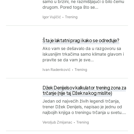
samo u brzini, ne razmišljajući o bilo čemu
drugom. Pored toga što se…
Igor Vujičić
Trening
Šta je laktatni prag i kako se određuje?
Ako vam se dešavalo da u razgovoru sa
iskusnijim trkačima samo klimate glavom i
pravite se da vam je sve…
Ivan Radenković
Trening
Džek Denijelsov kalkulator trening zona za
trčanje (nije taj Džek na kog mislite)
Jedan od najvećih živih legendi trčanja,
trener Džek Denijels, napisao je jednu od
najbojih knjiga o treningu trčanja u svetu.…
Veroljub Zmijanac
Trening