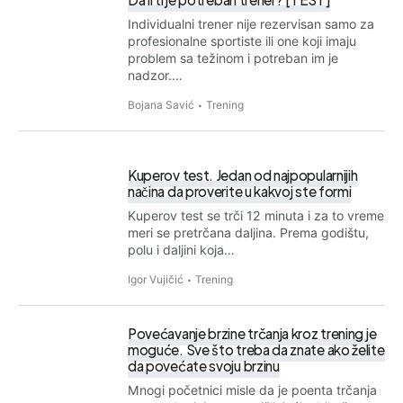
Individualni trener nije rezervisan samo za
profesionalne sportiste ili one koji imaju
problem sa težinom i potreban im je
nadzor.…
Bojana Savić
Trening
Kuperov test. Jedan od najpopularnijih
načina da proverite u kakvoj ste formi
Kuperov test se trči 12 minuta i za to vreme
meri se pretrčana daljina. Prema godištu,
polu i daljini koja…
Igor Vujičić
Trening
Povećavanje brzine trčanja kroz trening je
moguće. Sve što treba da znate ako želite
da povećate svoju brzinu
Mnogi početnici misle da je poenta trčanja