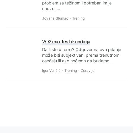
problem sa težinom i potreban im je
nadzor.…
Jovana Glumac
Trening
VO2 max test i kondicija
Da li ste u formi? Odgovor na ovo pitanje
može biti subjektivan, prema trenutnom
osećaju ili ako hoćemo da budemo…
Igor Vujičić
Trening
Zdravlje