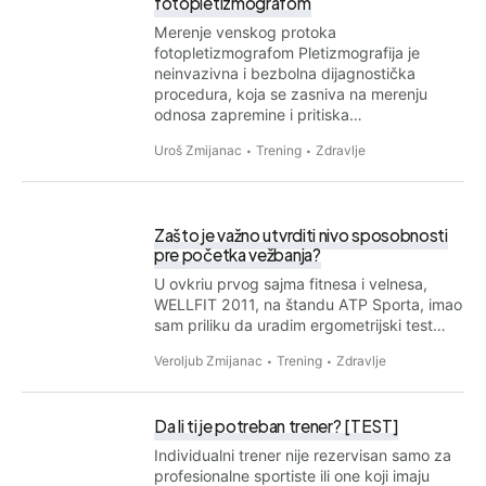
fotopletizmografom
Merenje venskog protoka
fotopletizmografom Pletizmografija je
neinvazivna i bezbolna dijagnostička
procedura, koja se zasniva na merenju
odnosa zapremine i pritiska…
Uroš Zmijanac
Trening
Zdravlje
Zašto je važno utvrditi nivo sposobnosti
pre početka vežbanja?
U ovkriu prvog sajma fitnesa i velnesa,
WELLFIT 2011, na štandu ATP Sporta, imao
sam priliku da uradim ergometrijski test…
Veroljub Zmijanac
Trening
Zdravlje
Da li ti je potreban trener? [TEST]
Individualni trener nije rezervisan samo za
profesionalne sportiste ili one koji imaju