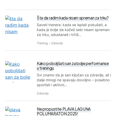
Šta da radim kada nisam spreman za trku?
Saveti trenera: kada se isplati pokušati, a
kada je bolje da kažeš sebi nisam spreman
za trku, odustaneš i trčiš…
Trening
Zdravlje
Kako poboljšati san za bolje performanse
u treningu
Svi znamo da je san ključan za zdravlje, ali i
dalje mnogi ne spavaju dovoljno – posebno
sportisti i aktivni…
Zdravlje
Ne propustite PLAVA LAGUNA
POLUMARATON 2025!