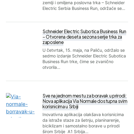
zemlji i omiljena poslovna trka – Schneider
Electric Serbia Business Run, održaće se…
Schneider Electric Subotica Business Run
– Otvorena deseta sezona serije trka za
zaposlene
U četvrtak, 15. maja, na Paliću, održalo se
sedmo izdanje Schneider Electric Subotica
Business Run trke, čime se zvanično
otvorila…
Sve na jednom mestu za boravak u prirodi:
Nova aplikacija Via Normale dostupna svim
korisnicima u Srbiji
Inovativna aplikacija olakšava korisnicima
da istraže staze za šetnju, planinarenje,
biciklizam i samostalno borave u prirodi
širom Srbije A1 Srbija…