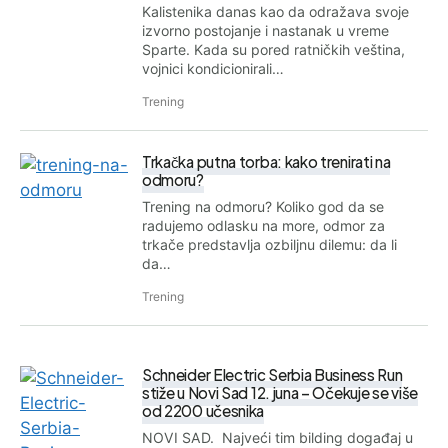
Kalistenika danas kao da odražava svoje
izvorno postojanje i nastanak u vreme
Sparte. Kada su pored ratničkih veština,
vojnici kondicionirali…
Trening
Trkačka putna torba: kako trenirati na
odmoru?
Trening na odmoru? Koliko god da se
radujemo odlasku na more, odmor za
trkače predstavlja ozbiljnu dilemu: da li
da…
Trening
Schneider Electric Serbia Business Run
stiže u Novi Sad 12. juna – Očekuje se više
od 2200 učesnika
NOVI SAD. Najveći tim bilding događaj u