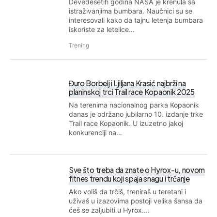
Devedesetih godina NASA je krenula sa
istraživanjima bumbara. Naučnici su se
interesovali kako da tajnu letenja bumbara
iskoriste za letelice…
Trening
Đuro Borbelj i Ljiljana Krasić najbrži na
planinskoj trci Trail race Kopaonik 2025
Na terenima nacionalnog parka Kopaonik
danas je održano jubilarno 10. izdanje trke
Trail race Kopaonik. U izuzetno jakoj
konkurenciji na…
Sve što treba da znate o Hyrox-u, novom
fitnes trendu koji spaja snagu i trčanje
Ako voliš da trčiš, treniraš u teretani i
uživaš u izazovima postoji velika šansa da
ćeš se zaljubiti u Hyrox.…