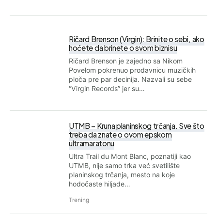
Ričard Brenson (Virgin): Brinite o sebi, ako
hoćete da brinete o svom biznisu
Ričard Brenson je zajedno sa Nikom
Povelom pokrenuo prodavnicu muzičkih
ploča pre par decinija. Nazvali su sebe
“Virgin Records” jer su…
UTMB – Kruna planinskog trčanja. Sve što
treba da znate o ovom epskom
ultramaratonu
Ultra Trail du Mont Blanc, poznatiji kao
UTMB, nije samo trka već svetilište
planinskog trčanja, mesto na koje
hodočaste hiljade…
Trening