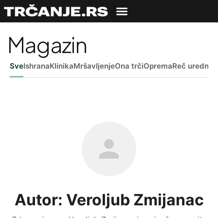
Magazin
Sve
Ishrana
Klinika
Mršavljenje
Ona trči
Oprema
Reč uredniš
Autor: Veroljub Zmijanac