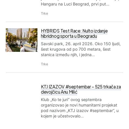
Hangaru na Luci Beograd, prvi put…
Trke
HYBRIDS Test Race: Nulto izdanje
hibridnog sporta u Beogradu
Savski park, 26. april 2026. Oko 150 ljudi,
šest krugova od po 700 metara, šest
stanica između njih, i jedna…
Trke
KTJ IZAZOV #septembar – 525 trkača za
devojčicu Anu Milić
Klub „Ko te juri“ ovog septembra
organizovao je novi humanitarni projekat
pod nazivom „KTJ izazov #septembar“, u
kojem je učestvovalo…