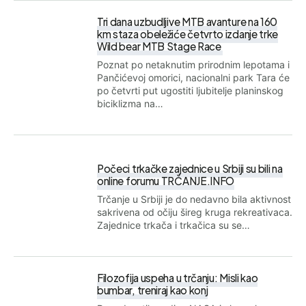
Tri dana uzbudljive MTB avanture na 160
km staza obeležiće četvrto izdanje trke
Wild bear MTB Stage Race
Poznat po netaknutim prirodnim lepotama i
Pančićevoj omorici, nacionalni park Tara će
po četvrti put ugostiti ljubitelje planinskog
biciklizma na…
Počeci trkačke zajednice u Srbiji su bili na
online forumu TRČANJE.INFO
Trčanje u Srbiji je do nedavno bila aktivnost
sakrivena od očiju šireg kruga rekreativaca.
Zajednice trkača i trkačica su se…
Filozofija uspeha u trčanju: Misli kao
bumbar, treniraj kao konj