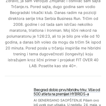
Zdravo, ja sam Veroljub Zmijanac i osnivač sam sajta
Trčanje.rs. Pored sajta, dugo godina sam vodio
Beogradski trkački klub. Danas radim na poziciji
direktora serije trka Serbia Business Run. Trčim od
2008. godine i od tada sam istrčao nekoliko
maratona, triatlona i Ironman. Moj lični rekord na
polumaratonu je 1:26:23, ali to je bilo pre više od 10
godina, a danas bih voleo da mogu da trčim 5k ispod
20 minuta. Pored posla u trčanju inspiriše me hibridni
trening i tema dugovečnosti (longevity) koju
istražujem kroz lični primer i projekat FIT OVER 40
LAB. Posetite kao ste 40+.
Beograd dobio prvu hibridnu trku: Više od
500 atleta na premijeri HYBRIDS-a
AI GENERISANO SAOPŠTENJE Pišem ovo
još uvek pun utisaka. U nedelju, 24. maja, u