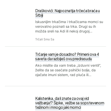
Draškovići: Najpoznatija trčeća braća u
Srbiji
Iskusnijim trkačima i trkačicama momci su
verovatno poznati sa trka. Drugi su ih
možda sreli na Adi ili nekoj drugoj…
Trčali Smo Sa
Trčanje vam je dosadno? Primeni ova 4
saveta da razbiješ ovu predrasudu
Ako mislite da vam treba „izduvni ventil“,
želite da se osećate psihički bolje, da
ojačate imuni sistem, rad pluća ili…
Kalistenika, da li znate za ovaj vid
vežbanja!? Šipke, vežbe sa sopstevenom
težinom i mnogo jaki momci