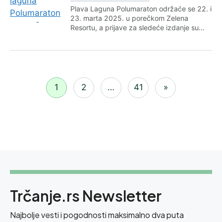
Plava Laguna Polumaraton održaće se 22. i
23. marta 2025. u porečkom Zelena
Resortu, a prijave za sledeće izdanje su…
1
2
…
41
»
Trčanje.rs Newsletter
Najbolje vesti i pogodnosti maksimalno dva puta