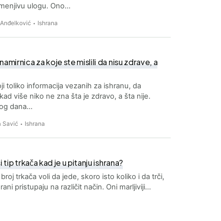
menjivu ulogu. Ono…
 Anđelković
Ishrana
namirnica za koje ste mislili da nisu zdrave, a
ji toliko informacija vezanih za ishranu, da
ad više niko ne zna šta je zdravo, a šta nije.
og dana…
 Savić
Ishrana
si tip trkača kad je u pitanju ishrana?
 broj trkača voli da jede, skoro isto koliko i da trči,
hrani pristupaju na različit način. Oni marljiviji…