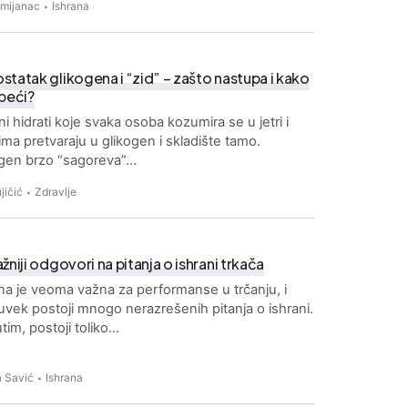
Zmijanac
Ishrana
tatak glikogena i “zid” – zašto nastupa i kako
zbeći?
ni hidrati koje svaka osoba kozumira se u jetri i
ima pretvaraju u glikogen i skladište tamo.
ogen brzo “sagoreva”…
jičić
Zdravlje
žniji odgovori na pitanja o ishrani trkača
na je veoma važna za performanse u trčanju, i
uvek postoji mnogo nerazrešenih pitanja o ishrani.
im, postoji toliko…
 Savić
Ishrana