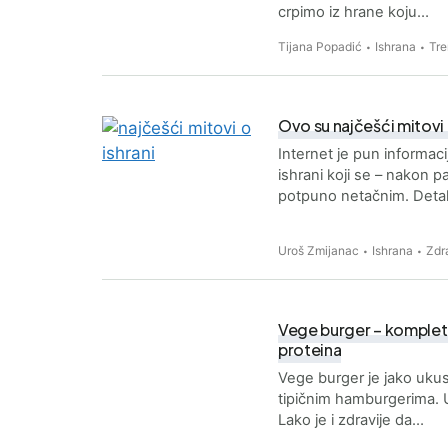
crpimo iz hrane koju…
Tijana Popadić
Ishrana
Tre
Ovo su najčešći mitovi 
Internet je pun informac
ishrani koji se – nakon pa
potpuno netačnim. Detal
Uroš Zmijanac
Ishrana
Zdr
Vege burger – kompleta
proteina
Vege burger je jako ukusn
tipičnim hamburgerima. 
Lako je i zdravije da…