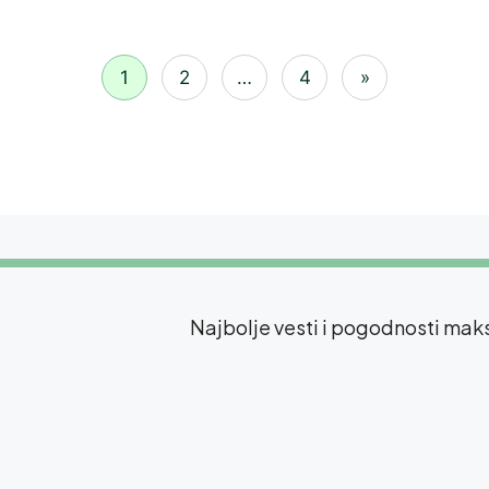
1
2
…
4
»
Najbolje vesti i pogodnosti ma