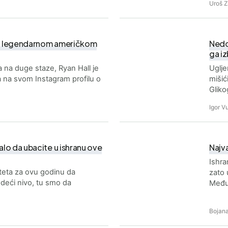
Uroš 
ma legendarnom američkom
Nedos
ga i
 na duge staze, Ryan Hall je
Uglje
a na svom Instagram profilu o
mišić
Glik
Igor Vu
balo da ubacite u ishranu ove
Najva
Ishra
riteta za ovu godinu da
zato 
deći nivo, tu smo da
Međut
Bojana