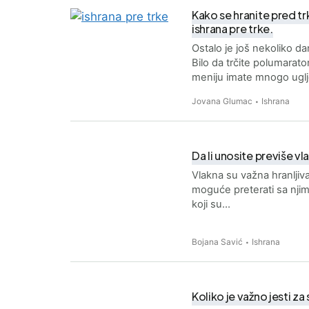
Kako se hranite pred t
ishrana pre trke.
Ostalo je još nekoliko 
Bilo da trčite polumarato
meniju imate mnogo ugl
Jovana Glumac
Ishrana
Da li unosite previše vl
Vlakna su važna hranljiva 
moguće preterati sa nji
koji su…
Bojana Savić
Ishrana
Koliko je važno jesti z