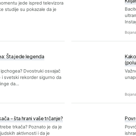
Kilij
momentu jede ispred televizora
Bacit
eke studije su pokazale da je
ultra
Inst
Bojana
ea: Šta jede legenda
Kako 
(pol
 Kipchogea? Dvostruki osvajač
Važno
 i svetski rekorder sigurno da
unapr
ninge da…
Bojana
ča – šta hrani vaše trčanje?
Povrć
rebe trkača? Poznato je da je
Povrć
judskih aktivnosti i da je
ishra