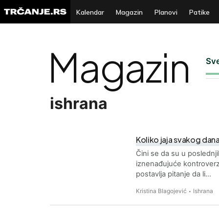
Kalendar
Magazin
Planovi
Patike
Magazin
Sv
ishrana
Koliko jaja svakog dana? 
Čini se da su u poslednji
iznenađujuće kontroverz
postavlja pitanje da li…
Kristina Blagojević
Ishrana