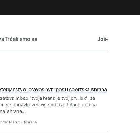
va
Trčali smo sa
Još
erijanstvo, pravoslavni post i sportska ishrana
ratova misao "tvoja hrana je tvoj prvi lek", sa
m se ponavlja već više od dve hiljade godina.
lna ishrana…
andar Manić
Ishrana