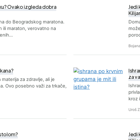
rku? Ovako izgleda dobra
Jedi 
Kilij
dana do Beogradskog maratona.
Domac
n ili maraton, verovatno na
može 
jenih…
poro
Bojana
akana?
Ishra
za v
materija za zdravlje, ali je
Ishra
ma. Ovo posebno važi za trkače,
privl
kroz 
Uroš 
a stolom?
Jedi 