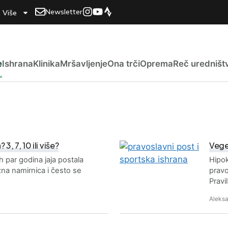
Newsletter
Više
e
Ishrana
Klinika
Mršavljenje
Ona trči
Oprema
Reč uredništ
3, 7, 10 ili više?
Veget
h par godina jaja postala
Hipok
na namirnica i često se
pravo
Pravi
Aleks