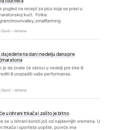
ana Journeta
e pogled na recept za picu koja se pravi u
maratonskoj kući. Fotka:
agram/moonvalley_smallfarming
 Savić
Ishrana
da jedete na dan i nedelju dana pre
u)maratona
 je da znate će obroci u nedelji pre trke ili
editi ili unazaditi vaše performanse.
 Savić
Ishrana
e u ishrani trkača i zašto je bitno
e se u ishrani koristi još od najdavnijih vremena. U
ni trkača i sportista uopšte, povrće ima