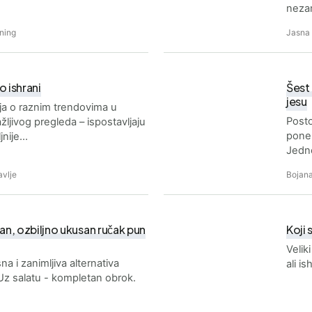
neza
ning
Jasna
o ishrani
Šest 
jesu
ija o raznim trendovima u
Posto
žljivog pregleda – ispostavljaju
ponek
jnije…
Jedn
avlje
Bojana
n, ozbiljno ukusan ručak pun
Koji 
Veliki
a i zanimljiva alternativa
ali is
Uz salatu - kompletan obrok.