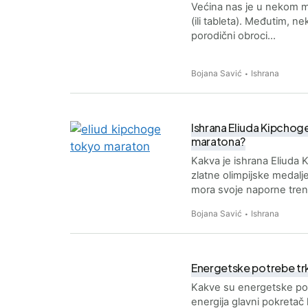
Većina nas je u nekom 
(ili tableta). Međutim, n
porodični obroci…
Bojana Savić
Ishrana
Ishrana Eliuda Kipchog
maratona?
Kakva je ishrana Eliuda
zlatne olimpijske medalje
mora svoje naporne tre
Bojana Savić
Ishrana
Energetske potrebe trka
Kakve su energetske pot
energija glavni pokretač l