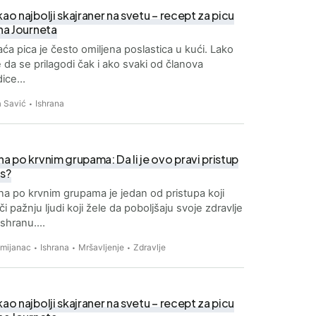
kao najbolji skajraner na svetu – recept za picu
ana Journeta
́a pica je često omiljena poslastica u kući. Lako
da se prilagodi čak i ako svaki od članova
dice…
 Savić
Ishrana
na po krvnim grupama: Da li je ovo pravi pristup
as?
na po krvnim grupama je jedan od pristupa koji
ači pažnju ljudi koji žele da poboljšaju svoje zdravlje
ishranu.…
Zmijanac
Ishrana
Mršavljenje
Zdravlje
kao najbolji skajraner na svetu – recept za picu