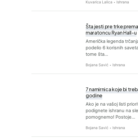
Kuvarica Lalica
Ishrana
Šta jesti pre trke pre
maratoncu Ryan Hall-u
Američka legenda trčanja
podelio 6 korisnih savet
tome šta…
Bojana Savić
Ishrana
7 namirnica koje bi tre
godine
Ako je na vašoj listi prio
podignete ishranu na sle
pomognemo! Postoje…
Bojana Savić
Ishrana