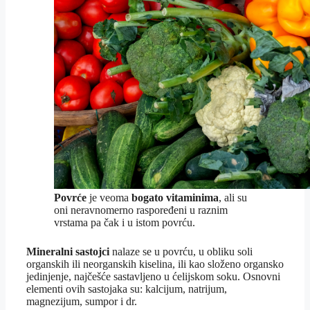
Povrće
je veoma
bogato vitaminima
, ali su
oni neravnomerno raspoređeni u raznim
vrstama pa čak i u istom povrću.
Mineralni sastojci
nalaze se u povrću, u obliku soli
organskih ili neorganskih kiselina, ili kao složeno organsko
jedinjenje, najčešće sastavljeno u ćelijskom soku. Osnovni
elementi ovih sastojaka su: kalcijum, natrijum,
magnezijum, sumpor i dr.