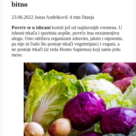
bitno
23.06.2022
Jasna Anđelković
4 min čitanja
Povrće se u ishrani
koristi još od najdavnijih vremena. U
ishrani trkača i sportista uopšte, povrće ima nezamenjivu
ulogu. Ono održava organizam zdravim, jakim i otpornim,
pa nije ni čudo što postoje trkači vegeterijanci i vegani, a
ne postoje trkači (iz reda Homo Sapiensa) koji samo jedu
meso.