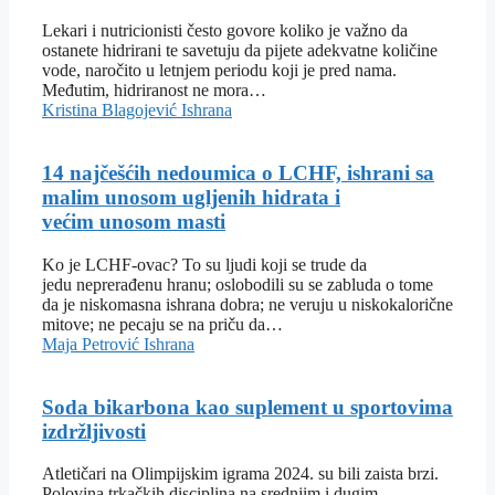
Lekari i nutricionisti često govore koliko je važno da
ostanete hidrirani te savetuju da pijete adekvatne količine
vode, naročito u letnjem periodu koji je pred nama.
Međutim, hidriranost ne mora…
Kristina Blagojević
Ishrana
14 najčešćih nedoumica o LCHF, ishrani sa
malim unosom ugljenih hidrata i
većim unosom masti
Ko je LCHF-ovac? To su ljudi koji se trude da
jedu neprerađenu hranu; oslobodili su se zabluda o tome
da je niskomasna ishrana dobra; ne veruju u niskokalorične
mitove; ne pecaju se na priču da…
Maja Petrović
Ishrana
Soda bikarbona kao suplement u sportovima
izdržljivosti
Atletičari na Olimpijskim igrama 2024. su bili zaista brzi.
Polovina trkačkih disciplina na srednjim i dugim