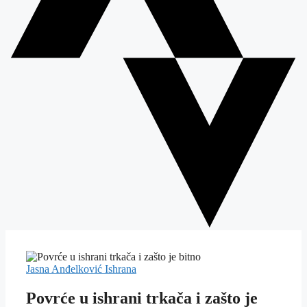
Jasna Anđelković
Ishrana
Povrće u ishrani trkača i zašto je