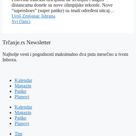
distancama donele su nove olimpijske rekorde. Nove
“supershoes” (super patike) su imali određeni uticaj…
Uroš Zmijanac
Ishrana
Svi članci
Trčanje.rs Newsletter
Najbolje vesti i pogodnosti maksimalno dva puta mesečno u tvom
Inboxu.
Kalendar
Magazin
Patike
Planovi
Kalendar
Magazin
Patike
Planovi
Tim