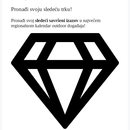
Pronađi svoju sledeću trku!
Pron
ađi svoj
sledeći savršeni izazov
u najvećem
regionalnom kalendar outdoor događaja!