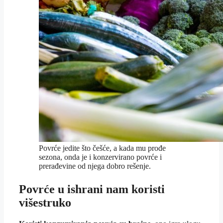
Povrće jedite što češće, a kada mu prođe
sezona, onda je i konzervirano povrće i
prerađevine od njega dobro rešenje.
Povrće u ishrani nam koristi
višestruko