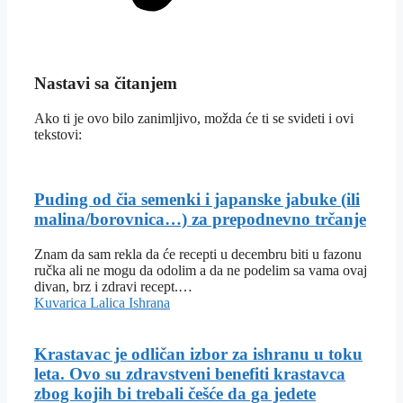
Nastavi sa čitanjem
Ako ti je ovo bilo zanimljivo, možda će ti se svideti i ovi
tekstovi:
Puding od čia semenki i japanske jabuke (ili
malina/borovnica…) za prepodnevno trčanje
Znam da sam rekla da će recepti u decembru biti u fazonu
ručka ali ne mogu da odolim a da ne podelim sa vama ovaj
divan, brz i zdravi recept.…
Kuvarica Lalica
Ishrana
Krastavac je odličan izbor za ishranu u toku
leta. Ovo su zdravstveni benefiti krastavca
zbog kojih bi trebali češće da ga jedete