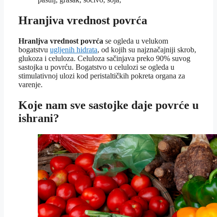
Hranjiva vrednost povrća
Hranljva vrednost povrća
se ogleda u velukom
bogatstvu
ugljenih hidrata
, od kojih su najznačajniji skrob,
glukoza i celuloza. Celuloza sačinjava preko 90% suvog
sastojka u povrću. Bogatstvo u celulozi se ogleda u
stimulativnoj ulozi kod peristaltičkih pokreta organa za
varenje.
Koje nam sve sastojke daje povrće u
ishrani?