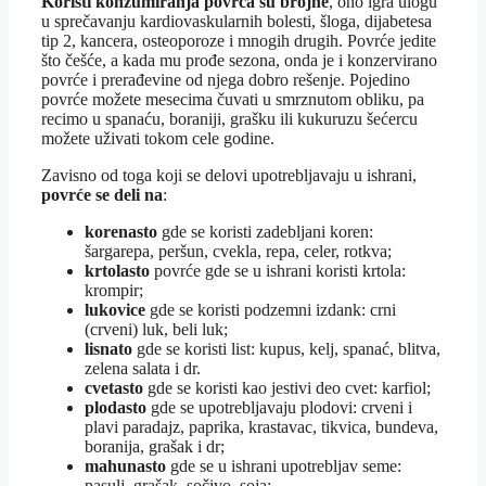
Koristi konzumiranja povrća su brojne
, ono igra ulogu
u sprečavanju kardiovaskularnih bolesti, šloga, dijabetesa
tip 2, kancera, osteoporoze i mnogih drugih. Povrće jedite
što češće, a kada mu prođe sezona, onda je i konzervirano
povrće i prerađevine od njega dobro rešenje. Pojedino
povrće možete mesecima čuvati u smrznutom obliku, pa
recimo u spanaću, boraniji, grašku ili kukuruzu šećercu
možete uživati tokom cele godine.
Zavisno od toga koji se delovi upotrebljavaju u ishrani,
povrće se deli na
:
korenasto
gde se koristi zadebljani koren:
šargarepa, peršun, cvekla, repa, celer, rotkva;
krtolasto
povrće gde se u ishrani koristi krtola:
krompir;
lukovice
gde se koristi podzemni izdank: crni
(crveni) luk, beli luk;
lisnato
gde se koristi list: kupus, kelj, spanać, blitva,
zelena salata i dr.
cvetasto
gde se koristi kao jestivi deo cvet: karfiol;
plodasto
gde se upotrebljavaju plodovi: crveni i
plavi paradajz, paprika, krastavac, tikvica, bundeva,
boranija, grašak i dr;
mahunasto
gde se u ishrani upotrebljav seme:
pasulj, grašak, sočivo, soja;