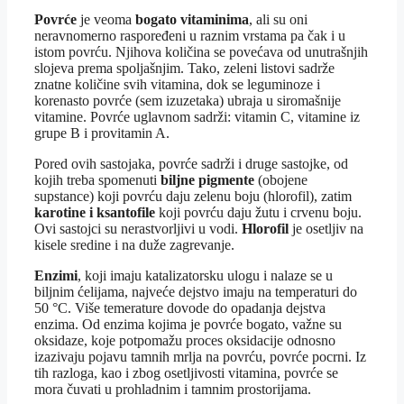
Povrće
je veoma
bogato vitaminima
, ali su oni
neravnomerno raspoređeni u raznim vrstama pa čak i u
istom povrću. Njihova količina se povećava od unutrašnjih
slojeva prema spoljašnjim. Tako, zeleni listovi sadrže
znatne količine svih vitamina, dok se leguminoze i
korenasto povrće (sem izuzetaka) ubraja u siromašnije
vitamine. Povrće uglavnom sadrži: vitamin C, vitamine iz
grupe B i provitamin A.
Pored ovih sastojaka, povrće sadrži i druge sastojke, od
kojih treba spomenuti
biljne pigmente
(obojene
supstance) koji povrću daju zelenu boju (hlorofil), zatim
karotine i ksantofile
koji povrću daju žutu i crvenu boju.
Ovi sastojci su nerastvorljivi u vodi.
Hlorofil
je osetljiv na
kisele sredine i na duže zagrevanje.
Enzimi
, koji imaju katalizatorsku ulogu i nalaze se u
biljnim ćelijama, najveće dejstvo imaju na temperaturi do
50 °C. Više temerature dovode do opadanja dejstva
enzima. Od enzima kojima je povrće bogato, važne su
oksidaze, koje potpomažu proces oksidacije odnosno
izazivaju pojavu tamnih mrlja na povrću, povrće pocrni. Iz
tih razloga, kao i zbog osetljivosti vitamina, povrće se
mora čuvati u prohladnim i tamnim prostorijama.