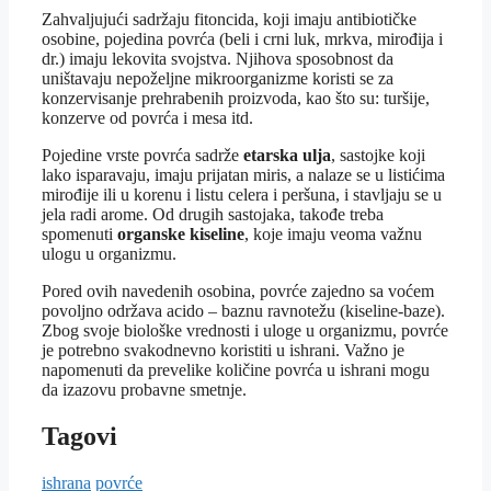
Zahvaljujući sadržaju fitoncida, koji imaju antibiotičke
osobine, pojedina povrća (beli i crni luk, mrkva, mirođija i
dr.) imaju lekovita svojstva. Njihova sposobnost da
uništavaju nepoželjne mikroorganizme koristi se za
konzervisanje prehrabenih proizvoda, kao što su: turšije,
konzerve od povrća i mesa itd.
Pojedine vrste povrća sadrže
etarska ulja
, sastojke koji
lako isparavaju, imaju prijatan miris, a nalaze se u listićima
mirođije ili u korenu i listu celera i peršuna, i stavljaju se u
jela radi arome. Od drugih sastojaka, takođe treba
spomenuti
organske kiseline
, koje imaju veoma važnu
ulogu u organizmu.
Pored ovih navedenih osobina, povrće zajedno sa voćem
povoljno održava acido – baznu ravnotežu (kiseline-baze).
Zbog svoje biološke vrednosti i uloge u organizmu, povrće
je potrebno svakodnevno koristiti u ishrani. Važno je
napomenuti da prevelike količine povrća u ishrani mogu
da izazovu probavne smetnje.
Tagovi
ishrana
povrće