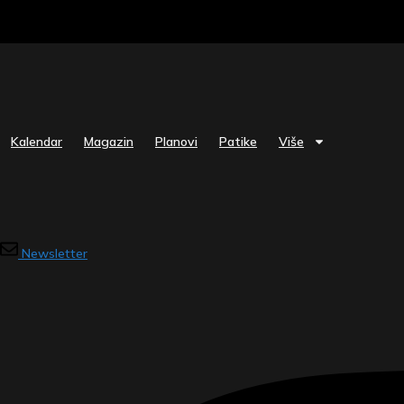
Skip
to
content
Kalendar
Magazin
Planovi
Patike
Više
Newsletter