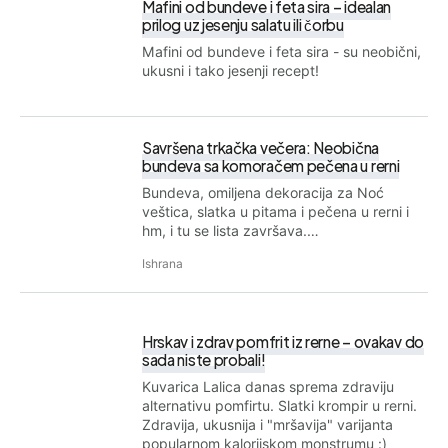
Mafini od bundeve i feta sira – idealan
prilog uz jesenju salatu ili čorbu
Mafini od bundeve i feta sira - su neobični,
ukusni i tako jesenji recept!
Savršena trkačka večera: Neobična
bundeva sa komoračem pečena u rerni
Bundeva, omiljena dekoracija za Noć
veštica, slatka u pitama i pečena u rerni i
hm, i tu se lista završava.…
Ishrana
Hrskav i zdrav pomfrit iz rerne – ovakav do
sada niste probali!
Kuvarica Lalica danas sprema zdraviju
alternativu pomfirtu. Slatki krompir u rerni.
Zdravija, ukusnija i "mršavija" varijanta
popularnom kalorijskom monstrumu :)