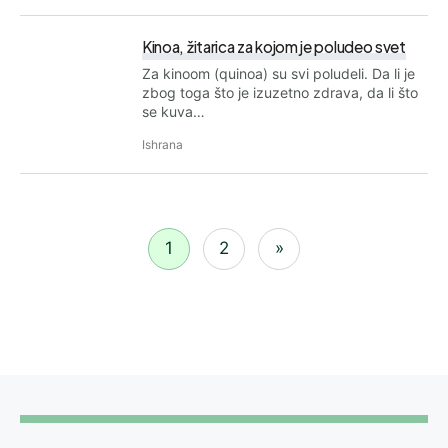
Kinoa, žitarica za kojom je poludeo svet
Za kinoom (quinoa) su svi poludeli. Da li je
zbog toga što je izuzetno zdrava, da li što
se kuva…
Ishrana
1
2
»