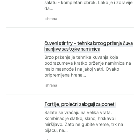
salatu - kompletan obrok. Lako je i zdravije
da…
Ishrana
čuveni stir fry – tehnika brzog prženja čuva
hranljive sastojke namirnica
Brzo prženje je tehnika kuvanja koja
podrazumeva kratko prženje namirnica na
malo masnoće i na jakoj vatri. Ovako
pripremljena hrana…
Ishrana
Tortilje, prolećni zalogaji za poneti
Salate se vraćaju na velika vrata.
Kombinacije slatko, slano, hrskavo i
miršljavo. Zato ne gubite vreme, trk na
pijacu, ne…