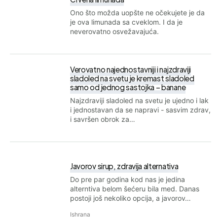
Ono što možda uopšte ne očekujete je da
je ova limunada sa cveklom. I da je
neverovatno osvežavajuća.
Verovatno najednostavniji i najzdraviji
sladoled na svetu je kremast sladoled
samo od jednog sastojka – banane
Najzdraviji sladoled na svetu je ujedno i lak
i jednostavan da se napravi - sasvim zdrav,
i savršen obrok za…
Javorov sirup, zdravija alternativa
Do pre par godina kod nas je jedina
alterntiva belom šećeru bila med. Danas
postoji još nekoliko opcija, a javorov…
Ishrana