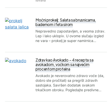
Ishrana
Moćni prokelj: Salata sa brusnicama,
bademom i feta sirom
Nepravedno zapostavljen, a veoma zdrav.
Lep i lako uklopiv. U ovome slučaju izgled
ne vara – prokelj je super namirnica…
Zdrav kao Avokado – 4 recepta sa
avokadom, voćkom sa najvećim
procentom proteina
Avokado je neverovatno zdravo voće (da,
dobro ste pročitali) sa pregršt zdravih
sastojaka. Savršen dodatak svakom
trkačkom obroku. Pogledajte predivne…