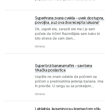
Superhrana zvana cvekla – uvek dostupna,
povoljna, a uz ova dva recepta i ukusna!
Ok, uspeli ste, zarazili ste me.I ja sam
počela da trčim! Razmišljala sam kako bi
bilo strava da vam dam…
Ishrana
Super brzi bananamafini – savršena
trkačka poslastica
Uopšte ne znam odakle da počnem sa
pričom o prednostima jedenja banana. Ima
ih previše. U rangu su sa prokeljom…
Ishrana
Leblebija, leguminoza u kremastom stilu