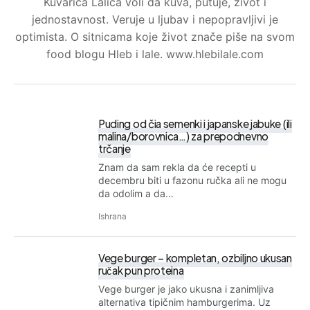
Kuvarica Lalica voli da kuva, putuje, život i
jednostavnost. Veruje u ljubav i nepopravljivi je
optimista. O sitnicama koje život znače piše na svom
food blogu Hleb i lale. www.hlebilale.com
Puding od čia semenki i japanske jabuke (ili
malina/borovnica…) za prepodnevno
trčanje
Znam da sam rekla da će recepti u
decembru biti u fazonu ručka ali ne mogu
da odolim a da…
Ishrana
Vege burger – kompletan, ozbiljno ukusan
ručak pun proteina
Vege burger je jako ukusna i zanimljiva
alternativa tipičnim hamburgerima. Uz