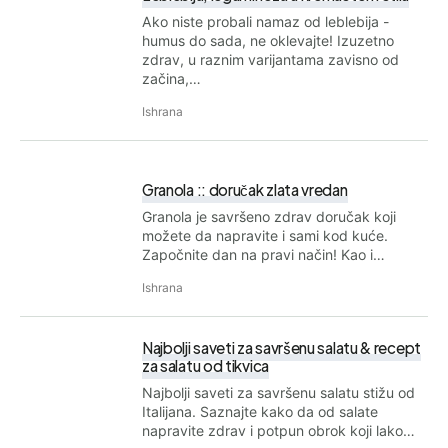
Ako niste probali namaz od leblebija -
humus do sada, ne oklevajte! Izuzetno
zdrav, u raznim varijantama zavisno od
začina,…
Ishrana
Granola :: doručak zlata vredan
Granola je savršeno zdrav doručak koji
možete da napravite i sami kod kuće.
Započnite dan na pravi način! Kao i…
Ishrana
Najbolji saveti za savršenu salatu & recept
za salatu od tikvica
Najbolji saveti za savršenu salatu stižu od
Italijana. Saznajte kako da od salate
napravite zdrav i potpun obrok koji lako…