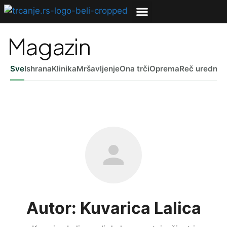
Magazin
Sve
Ishrana
Klinika
Mršavljenje
Ona trči
Oprema
Reč uredniš
Autor: Kuvarica Lalica