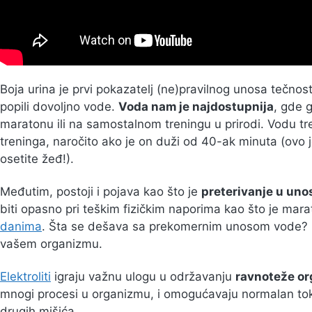
Boja urina je prvi pokazatelj (ne)pravilnog unosa tečnosti
popili dovoljno vode.
Voda nam je najdostupnija
, gde 
maratonu ili na samostalnom treningu u prirodi. Vodu treb
treninga, naročito ako je on duži od 40-ak minuta (ovo j
osetite žeđ!).
Međutim, postoji i pojava kao što je
preterivanje u uno
biti opasno pri teškim fizičkim naporima kao što je mara
danima
. Šta se dešava sa prekomernim unosom vode?
vašem organizmu.
Elektroliti
igraju važnu ulogu u održavanju
ravnoteže or
mnogi procesi u organizmu, i omogućavaju normalan tok n
drugih mišića.