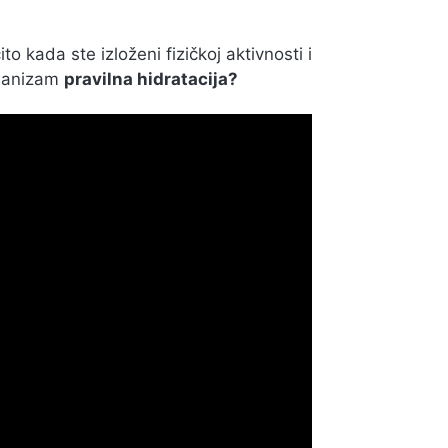
 kada ste izloženi fizičkoj aktivnosti i
rganizam
pravilna hidratacija?