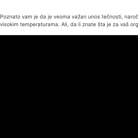
Poznato vam je da je veoma važan unos tečnosti, naročito
visokim temperaturama. Ali, da li znate šta je za vaš o