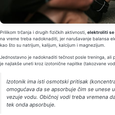
Prilikom trčanja i drugih fizičkih aktivnosti,
elektroliti 
na vreme treba nadoknaditi, jer narušavanje balansa ele
kao što su natrijum, kalijum, kalcijum i magnezijum.
Jednostavno je nadoknaditi tečnost posle treninga, ali po
je najlakše uneti kroz izotonične napitke (takozvane vod
Izotonik ima isti osmotski pritisak (koncentra
omogućava da se apsorbuje čim se unese u 
vezuje vodu. Običnoj vodi treba vremena da 
tek onda apsorbuje.