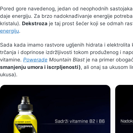
Pored gore navedenog, jedan od neophodnih sastojaka na
daje energiju. Za brzo nadoknađivanje energije potreban
kristalu).
Dekstroza
je taj prost šećer koji se odmah ra
energiju
.
Sada kada imamo rastvore ugljenih hidrata i elektrolita 
trčanja i doprinose izdržljivosti tokom produženog i nap
vitamine.
Powerade
Mountain Blast
je na primer oboga
smanjenju umora i iscrpljenosti)
, ali onaj sa ukusom l
ukusa).