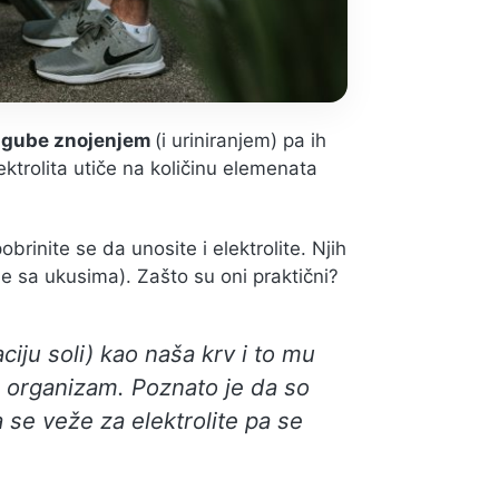
se gube znojenjem
(i uriniranjem) pa ih
ktrolita utiče na količinu elemenata
brinite se da unosite i elektrolite. Njih
e sa ukusima). Zašto su oni praktični?
ciju soli) kao naša krv i to mu
organizam. Poznato je da so
se veže za elektrolite pa se