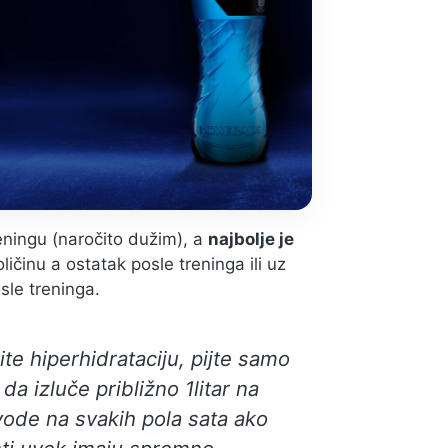
eningu (naročito dužim), a
najbolje je
činu a ostatak posle treninga ili uz
sle treninga.
te hiperhidrataciju, pijte samo
 izluče približno 1litar na
 vode na svakih pola sata ako