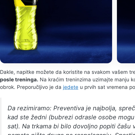
Dakle, napitke možete da koristite na svakom vašem tr
posle treninga.
Na kraćim treninzima uzimajte manju koli
obrok. Preporučljivo je da
jedete
u prvih sat vremena po
Da rezimiramo: Preventiva je najbolja, spreči
kad ste žedni (bubrezi odrasle osobe mogu da
sat). Na trkama bi bilo dovoljno popiti čašu