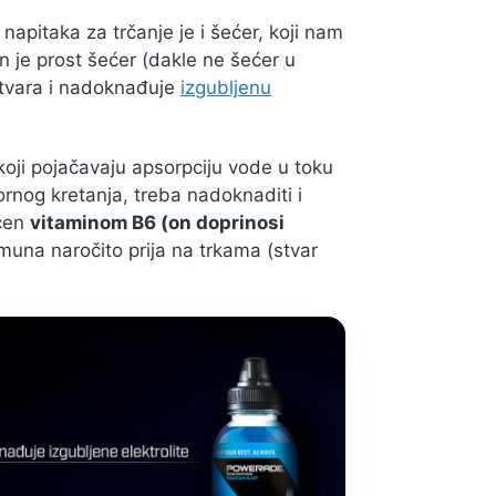
pitaka za trčanje je i šećer, koji nam
 je prost šećer (dakle ne šećer u
stvara i nadoknađuje
izgubljenu
koji pojačavaju apsorpciju vode u toku
ornog kretanja, treba nadoknaditi i
ćen
vitaminom B6 (on doprinosi
imuna naročito prija na trkama (stvar