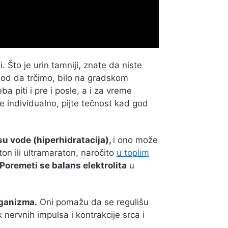
. Što je urin tamniji, znate da niste
god da trčimo, bilo na gradskom
a piti i pre i posle, a i za vreme
e individualno, pijte tečnost kad god
su vode (hiperhidratacija),
i ono može
ton ili ultramaraton, naročito
u toplim
Poremeti se balans elektrolita
u
ganizma.
Oni pomažu da se regulišu
ervnih impulsa i kontrakcije srca i