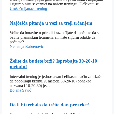
i sigurno nisu saveznici na našem treningu. Dešavaju se…
Uroš Zmijanac
Trening
Najčešća pitanja u vezi sa trejl trčanjem
Volite da boravite u prirodi i razmišljate da počnete da se
bavite planinskim trčanjem, ali niste sigurni odakle da
počnete?…
Nemanja Rabrenović
Želite da budete brži? Isprobajte 30-20-10
metodu!
Intervalni trening je jednostavan i efikasan način za trkače
da poboljšaju brzinu. A metoda 30-20-10 (ponekad
nazvana i 10-20-30) je…
Bojana Savić
Da li bi trebalo da trčite dan pre trke?