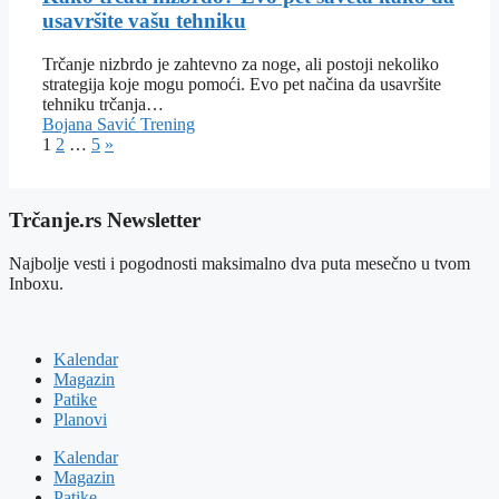
usavršite vašu tehniku
Trčanje nizbrdo je zahtevno za noge, ali postoji nekoliko
strategija koje mogu pomoći. Evo pet načina da usavršite
tehniku trčanja…
Bojana Savić
Trening
1
2
…
5
»
Trčanje.rs Newsletter
Najbolje vesti i pogodnosti maksimalno dva puta mesečno u tvom
Inboxu.
Kalendar
Magazin
Patike
Planovi
Kalendar
Magazin
Patike