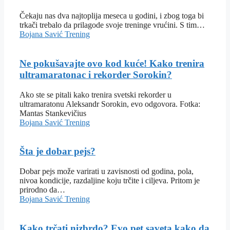
Čekaju nas dva najtoplija meseca u godini, i zbog toga bi
trkači trebalo da prilagode svoje treninge vrućini. S tim…
Bojana Savić
Trening
Ne pokušavajte ovo kod kuće! Kako trenira
ultramaratonac i rekorder Sorokin?
Ako ste se pitali kako trenira svetski rekorder u
ultramaratonu Aleksandr Sorokin, evo odgovora. Fotka:
Mantas Stankevičius
Bojana Savić
Trening
Šta je dobar pejs?
Dobar pejs može varirati u zavisnosti od godina, pola,
nivoa kondicije, razdaljine koju trčite i ciljeva. Pritom je
prirodno da…
Bojana Savić
Trening
Kako trčati nizbrdo? Evo pet saveta kako da