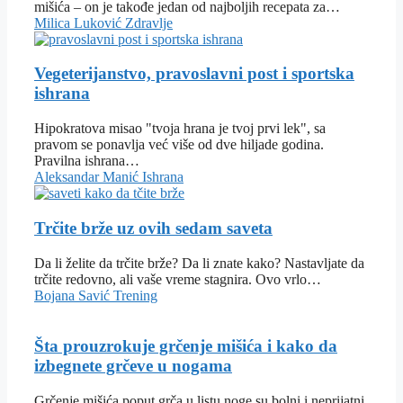
mišića – on je takođe jedan od najboljih recepata za…
Milica Luković
Zdravlje
Vegeterijanstvo, pravoslavni post i sportska
ishrana
Hipokratova misao "tvoja hrana je tvoj prvi lek", sa
pravom se ponavlja već više od dve hiljade godina.
Pravilna ishrana…
Aleksandar Manić
Ishrana
Trčite brže uz ovih sedam saveta
Da li želite da trčite brže? Da li znate kako? Nastavljate da
trčite redovno, ali vaše vreme stagnira. Ovo vrlo…
Bojana Savić
Trening
Šta prouzrokuje grčenje mišića i kako da
izbegnete grčeve u nogama
Grčenje mišića poput grča u listu noge su bolni i neprijatni