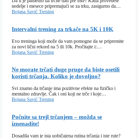
Da li je pametno da trčite dan pre trke? Kada provedete
nedelje i mesece pripremajući se za trku, zasigurno da…
Bojana Savić
Trening
Intervalni trening za trkače na 5K i 10K
Evo treninga koji može da vam pomogne da se pripremite
za novi lični rekord na 5 ili 10k. Pročitajte i:…
Bojana Savić
Trening
Ne morate trčati duge pruge da biste osetili
koristi trčanja. Koliko je dovoljno?
Svi znamo da trčanje ima pozitivne efekte na fizičko i
mentalno zdravlje. Čak i oni koji ne trče i koje…
Bojana Savić
Trening
Počnite sa trejl trčanjem – možda se
iznenadite!
Dosadila vam je ista uobičajena rutina trčanja i iste rute?