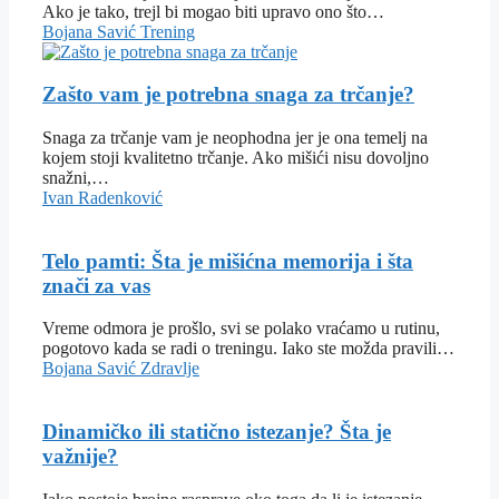
Ako je tako, trejl bi mogao biti upravo ono što…
Bojana Savić
Trening
Zašto vam je potrebna snaga za trčanje?
Snaga za trčanje vam je neophodna jer je ona temelj na
kojem stoji kvalitetno trčanje. Ako mišići nisu dovoljno
snažni,…
Ivan Radenković
Telo pamti: Šta je mišićna memorija i šta
znači za vas
Vreme odmora je prošlo, svi se polako vraćamo u rutinu,
pogotovo kada se radi o treningu. Iako ste možda pravili…
Bojana Savić
Zdravlje
Dinamičko ili statično istezanje? Šta je
važnije?