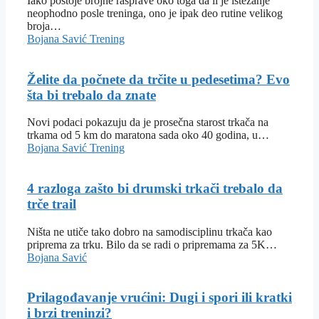
Iako postoje brojne rasprave oko toga da li je istezanje
neophodno posle treninga, ono je ipak deo rutine velikog
broja…
Bojana Savić
Trening
Želite da počnete da trčite u pedesetima? Evo
šta bi trebalo da znate
Novi podaci pokazuju da je prosečna starost trkača na
trkama od 5 km do maratona sada oko 40 godina, u…
Bojana Savić
Trening
4 razloga zašto bi drumski trkači trebalo da
trče trail
Ništa ne utiče tako dobro na samodisciplinu trkača kao
priprema za trku. Bilo da se radi o pripremama za 5K…
Bojana Savić
Prilagođavanje vrućini: Dugi i spori ili kratki
i brzi treninzi?