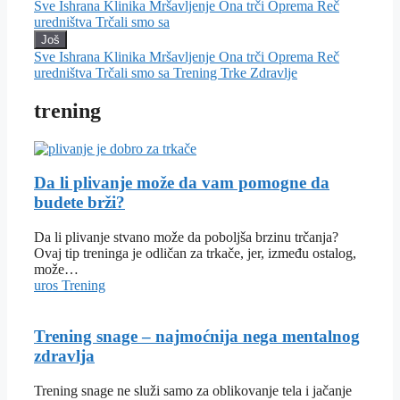
Sve
Ishrana
Klinika
Mršavljenje
Ona trči
Oprema
Reč
uredništva
Trčali smo sa
Još
Sve
Ishrana
Klinika
Mršavljenje
Ona trči
Oprema
Reč
uredništva
Trčali smo sa
Trening
Trke
Zdravlje
trening
Da li plivanje može da vam pomogne da
budete brži?
Da li plivanje stvano može da poboljša brzinu trčanja?
Ovaj tip treninga je odličan za trkače, jer, između ostalog,
može…
uros
Trening
Trening snage – najmoćnija nega mentalnog
zdravlja
Trening snage ne služi samo za oblikovanje tela i jačanje