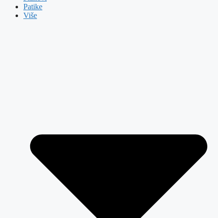
Patike
Više