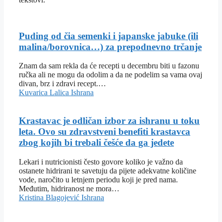
Puding od čia semenki i japanske jabuke (ili
malina/borovnica…) za prepodnevno trčanje
Znam da sam rekla da će recepti u decembru biti u fazonu
ručka ali ne mogu da odolim a da ne podelim sa vama ovaj
divan, brz i zdravi recept.…
Kuvarica Lalica
Ishrana
Krastavac je odličan izbor za ishranu u toku
leta. Ovo su zdravstveni benefiti krastavca
zbog kojih bi trebali češće da ga jedete
Lekari i nutricionisti često govore koliko je važno da
ostanete hidrirani te savetuju da pijete adekvatne količine
vode, naročito u letnjem periodu koji je pred nama.
Međutim, hidriranost ne mora…
Kristina Blagojević
Ishrana