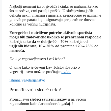
Najbolji nemesni izvor gvožđa i cinka su mahunarke kao
što su sočiva, crni pasulj i grašak. U slučajevima jačih
deficita nekih vitamina i minerala, preporučuje se uzimanje
gotovih preparata koji osiguravaju preporučene dnevne
količine za većinu nutrijenata.
Energetske i nutritivne potrebe aktivnih sportista
mogu biti zadovoljene ukoliko se prehranom raspodele
kalorije tako da se dobije 60 – 70% kalorija od
ugljenih hidrata, 10 – 20% od proteina i 20 – 25% od
masnoća.
Da li je vegetarijanstvo i vaš izbor?
O tome kako je čuveni Lav Tolstoj govorio o
vegetarijanstvu možete pročitajte
ovde.
Tagovi
ishrana
vegetarijanstvo
Pronađi svoju sledeću trku!
Pron
ađi svoj
sledeći savršeni izazov
u najvećem
regionalnom kalendar outdoor događaja!