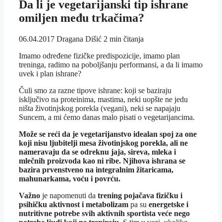
Da li je vegetarijanski tip ishrane
omiljen među trkačima?
06.04.2017
Dragana Dišić
2 min čitanja
Imamo određene fizičke predispozicije, imamo plan
treninga, radimo na poboljšanju performansi, a da li imamo
uvek i plan ishrane?
Čuli smo za razne tipove ishrane: koji se baziraju
isključivo na proteinima, mastima, neki uopšte ne jedu
ništa životinjskog porekla (vegani), neki se napajaju
Suncem, a mi ćemo danas malo pisati o vegetarijancima.
Može se reći da je vegetarijanstvo idealan spoj za one
koji nisu ljubitelji mesa životinjskog porekla, ali ne
nameravaju da se odreknu jaja, sireva, mleka i
mlečnih proizvoda kao ni ribe. Njihova ishrana se
bazira prvenstveno na integralnim žitaricama,
mahunarkama, voću i povrću.
Važno
je napomenuti da
trening pojačava fizičku i
psihičku aktivnost i metabolizam
pa su
energetske i
nutritivne potrebe svih aktivnih sportista veće nego