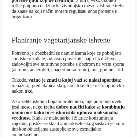
potrebe ljudi koji ne treniraju.
S tim u vezi, ukoliko
rešite potpuno da izbacite životinjsko meso iz ishrane treba
da znate na koji način morate regulisati unos proteina u
organizam.
Planiranje vegetarijanske ishrene
Potrebno je obezbediti se namirnicama koje će poboljšati
sportske rezultate, odnosno povećati snagu i izdržljivost,
zadovoljiti sve nutritivne potrebe s obzirom na vrstu sporta
(aerobni, anaerobni, anaerobno-aerobni), pol, godine…itd.
Takođe,
važno je znati u kojoj vazi se nalazi sportista
:
trenažnoj, predtakmičarskoj, uoči trke ili je reč o oporavku
nakon trke.
Ako želite ishranu bogatu proteinima, nije potrebno uvek
jesti meso, nego
treba dobro naučiti kako se kombinuju
namirnice kako bi se iskoristila njihova maksimalna
vrednost.
Kada se mahunarke i žitarice konzumiraju
zajedno, postiže se sklad aminokiselinskog sastava jer su u
tim kombinacijama zastupljene sve esencijalne
aminokiseline.