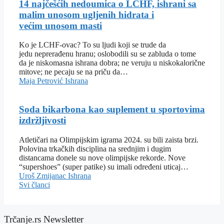
14 najčešćih nedoumica o LCHF, ishrani sa
malim unosom ugljenih hidrata i
većim unosom masti
Ko je LCHF-ovac? To su ljudi koji se trude da
jedu neprerađenu hranu; oslobodili su se zabluda o tome
da je niskomasna ishrana dobra; ne veruju u niskokalorične
mitove; ne pecaju se na priču da…
Maja Petrović
Ishrana
Soda bikarbona kao suplement u sportovima
izdržljivosti
Atletičari na Olimpijskim igrama 2024. su bili zaista brzi.
Polovina trkačkih disciplina na srednjim i dugim
distancama donele su nove olimpijske rekorde. Nove
“supershoes” (super patike) su imali određeni uticaj…
Uroš Zmijanac
Ishrana
Svi članci
Trčanje.rs Newsletter