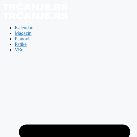
Skip
to
content
Kalendar
Magazin
Planovi
Patike
Više