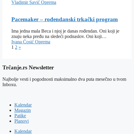
Vladimir Savić
Oprema
Pacemaker – rođendanski trkački program
Ima jedna mala Beca i njoj je danas rođendan. Oni koji je
znaju neka pređu na sledeći podnaslov. Oni koji…
Ivana Ćosić
Oprema
1
2
»
Trčanje.rs Newsletter
Najbolje vesti i pogodnosti maksimalno dva puta mesečno u tvom
Inboxu.
Kalendar
Magazin
Patike
Planovi
Kalendar