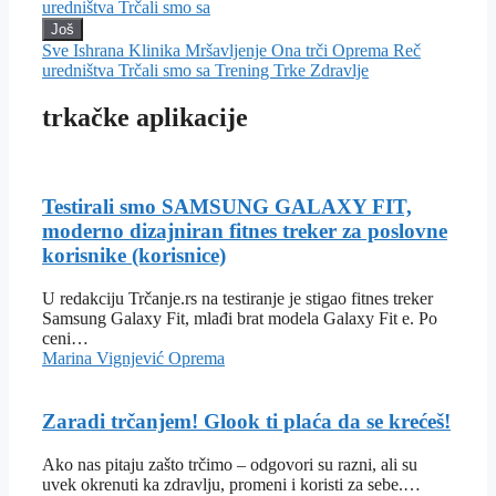
uredništva
Trčali smo sa
Još
Sve
Ishrana
Klinika
Mršavljenje
Ona trči
Oprema
Reč
uredništva
Trčali smo sa
Trening
Trke
Zdravlje
trkačke aplikacije
Testirali smo SAMSUNG GALAXY FIT,
moderno dizajniran fitnes treker za poslovne
korisnike (korisnice)
U redakciju Trčanje.rs na testiranje je stigao fitnes treker
Samsung Galaxy Fit, mlađi brat modela Galaxy Fit e. Po
ceni…
Marina Vignjević
Oprema
Zaradi trčanjem! Glook ti plaća da se krećeš!
Ako nas pitaju zašto trčimo – odgovori su razni, ali su
uvek okrenuti ka zdravlju, promeni i koristi za sebe.…