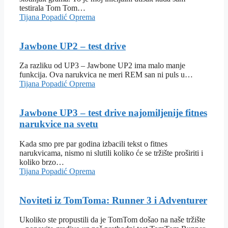
testirala Tom Tom…
Tijana Popadić
Oprema
Jawbone UP2 – test drive
Za razliku od UP3 – Jawbone UP2 ima malo manje
funkcija. Ova narukvica ne meri REM san ni puls u…
Tijana Popadić
Oprema
Jawbone UP3 – test drive najomiljenije fitnes
narukvice na svetu
Kada smo pre par godina izbacili tekst o fitnes
narukvicama, nismo ni slutili koliko će se tržište proširiti i
koliko brzo…
Tijana Popadić
Oprema
Noviteti iz TomToma: Runner 3 i Adventurer
Ukoliko ste propustili da je TomTom došao na naše tržište