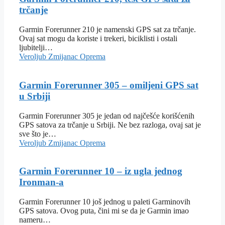
trčanje
Garmin Forerunner 210 je namenski GPS sat za trčanje.
Ovaj sat mogu da koriste i trekeri, biciklisti i ostali
ljubitelji…
Veroljub Zmijanac
Oprema
Garmin Forerunner 305 – omiljeni GPS sat
u Srbiji
Garmin Forerunner 305 je jedan od najčešće korišćenih
GPS satova za trčanje u Srbiji. Ne bez razloga, ovaj sat je
sve što je…
Veroljub Zmijanac
Oprema
Garmin Forerunner 10 – iz ugla jednog
Ironman-a
Garmin Forerunner 10 još jednog u paleti Garminovih
GPS satova. Ovog puta, čini mi se da je Garmin imao
nameru…