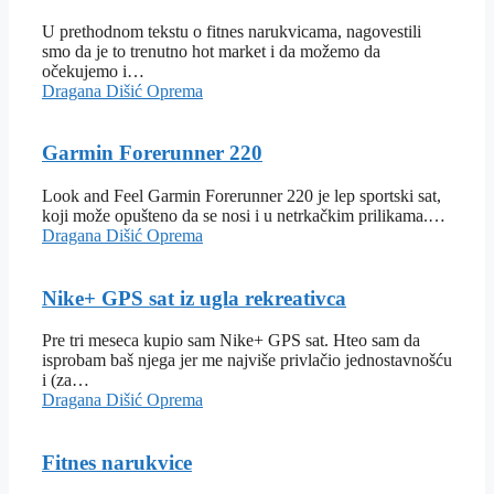
U prethodnom tekstu o fitnes narukvicama, nagovestili
smo da je to trenutno hot market i da možemo da
očekujemo i…
Dragana Dišić
Oprema
Garmin Forerunner 220
Look and Feel Garmin Forerunner 220 je lep sportski sat,
koji može opušteno da se nosi i u netrkačkim prilikama.…
Dragana Dišić
Oprema
Nike+ GPS sat iz ugla rekreativca
Pre tri meseca kupio sam Nike+ GPS sat. Hteo sam da
isprobam baš njega jer me najviše privlačio jednostavnošću
i (za…
Dragana Dišić
Oprema
Fitnes narukvice