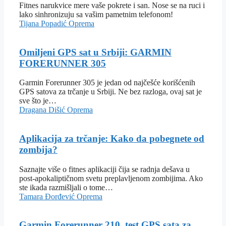
Fitnes narukvice mere vaše pokrete i san. Nose se na ruci i
lako sinhronizuju sa vašim pametnim telefonom!
Tijana Popadić
Oprema
Omiljeni GPS sat u Srbiji: GARMIN
FORERUNNER 305
Garmin Forerunner 305 je jedan od najčešće korišćenih
GPS satova za trčanje u Srbiji. Ne bez razloga, ovaj sat je
sve što je…
Dragana Dišić
Oprema
Aplikacija za trčanje: Kako da pobegnete od
zombija?
Saznajte više o fitnes aplikaciji čija se radnja dešava u
post-apokaliptičnom svetu preplavljenom zombijima. Ako
ste ikada razmišljali o tome…
Tamara Đorđević
Oprema
Garmin Forerunner 210, test GPS sata za