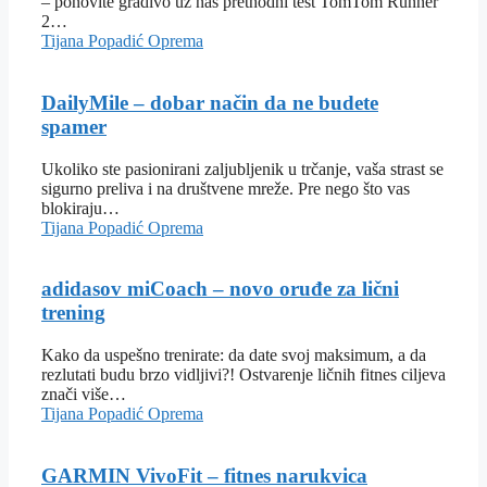
– ponovite gradivo uz naš prethodni test TomTom Runner
2…
Tijana Popadić
Oprema
DailyMile – dobar način da ne budete
spamer
Ukoliko ste pasionirani zaljubljenik u trčanje, vaša strast se
sigurno preliva i na društvene mreže. Pre nego što vas
blokiraju…
Tijana Popadić
Oprema
adidasov miCoach – novo oruđe za lični
trening
Kako da uspešno trenirate: da date svoj maksimum, a da
rezlutati budu brzo vidljivi?! Ostvarenje ličnih fitnes ciljeva
znači više…
Tijana Popadić
Oprema
GARMIN VivoFit – fitnes narukvica