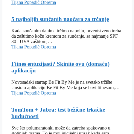
Tijana Popadić
Oprema
5 najboljih sunčanih naočara za trčanje
Kada sunčanim danima trčimo napolju, prventstveno treba
da zaštitimo kožu kremom za sunčanje, sa najmanje SPF
30 i UVA zaštitom,…
Tijana Popadić
Oprema
Fitnes entuzijasti? Skinite ovu (domaću)
aplikaciju
Novosadski startap Be Fit By Me je na svetsko tržište
lansirao aplikaciju Be Fit By Me koja se bavi fitnesom,…
Tijana Popadić
Oprema
TomTom + Jabra: test bežične trkačke
budućnosti
Sve što polumaratonki može da zatreba spakovano u
stotinjak grama. To je moj inicijalni utisak kada sam