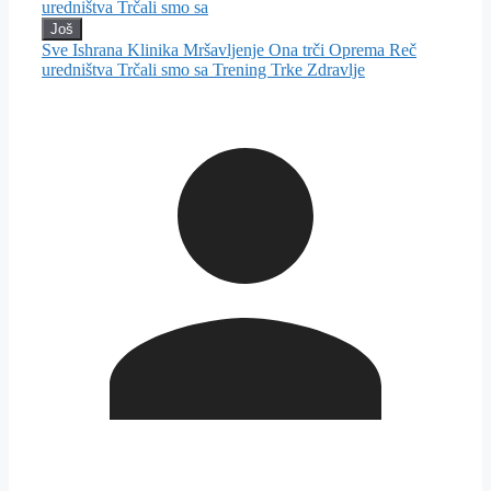
uredništva
Trčali smo sa
Još
Sve
Ishrana
Klinika
Mršavljenje
Ona trči
Oprema
Reč
uredništva
Trčali smo sa
Trening
Trke
Zdravlje