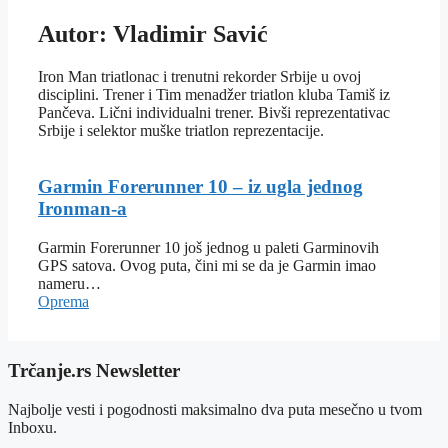
Autor: Vladimir Savić
Iron Man triatlonac i trenutni rekorder Srbije u ovoj
disciplini. Trener i Tim menadžer triatlon kluba Tamiš iz
Pančeva. Lični individualni trener. Bivši reprezentativac
Srbije i selektor muške triatlon reprezentacije.
Garmin Forerunner 10 – iz ugla jednog
Ironman-a
Garmin Forerunner 10 još jednog u paleti Garminovih
GPS satova. Ovog puta, čini mi se da je Garmin imao
nameru…
Oprema
Trčanje.rs Newsletter
Najbolje vesti i pogodnosti maksimalno dva puta mesečno u tvom
Inboxu.