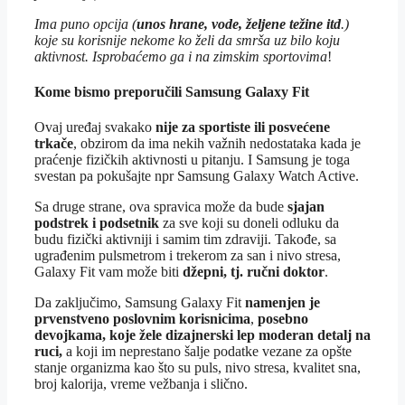
Ima puno opcija (
unos hrane, vode, željene težine itd
.)
koje su korisnije nekome ko želi da smrša uz bilo koju
aktivnost. Isprobaćemo ga i na zimskim sportovima
!
Kome bismo preporučili Samsung Galaxy Fit
Ovaj uređaj svakako
nije za sportiste ili posvećene
trkače
, obzirom da ima nekih važnih nedostataka kada je
praćenje fizičkih aktivnosti u pitanju. I Samsung je toga
svestan pa pokušajte npr Samsung Galaxy Watch Active.
Sa druge strane, ova spravica može da bude
sjajan
podstrek i podsetnik
za sve koji su doneli odluku da
budu fizički aktivniji i samim tim zdraviji. Takođe, sa
ugrađenim pulsmetrom i trekerom za san i nivo stresa,
Galaxy Fit vam može biti
džepni, tj. ručni doktor
.
Da zaključimo, Samsung Galaxy Fit
namenjen je
prvenstveno poslovnim korisnicima
,
posebno
devojkama, koje žele dizajnerski lep moderan detalj na
ruci,
a koji im neprestano šalje podatke vezane za opšte
stanje organizma kao što su puls, nivo stresa, kvalitet sna,
broj kalorija, vreme vežbanja i slično.