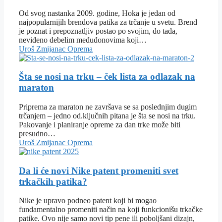
Od svog nastanka 2009. godine, Hoka je jedan od
najpopularnijih brendova patika za trčanje u svetu. Brend
je poznat i prepoznatljiv postao po svojim, do tada,
neviđeno debelim međuđonovima koji…
Uroš Zmijanac
Oprema
Šta se nosi na trku – ček lista za odlazak na
maraton
Priprema za maraton ne završava se sa poslednjim dugim
trčanjem – jedno od.ključnih pitana je šta se nosi na trku.
Pakovanje i planiranje opreme za dan trke može biti
presudno…
Uroš Zmijanac
Oprema
Da li će novi Nike patent promeniti svet
trkačkih patika?
Nike je upravo podneo patent koji bi mogao
fundamentalno promeniti način na koji funkcionišu trkačke
patike. Ovo nije samo novi tip pene ili poboljšani dizajn,