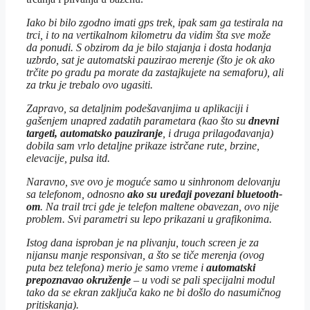
Iako bi bilo zgodno imati gps trek, ipak sam ga testirala na
trci, i to na vertikalnom kilometru da vidim šta sve može
da ponudi. S obzirom da je bilo stajanja i dosta hodanja
uzbrdo, sat je automatski pauzirao merenje (što je ok ako
trčite po gradu pa morate da zastajkujete na semaforu), ali
za trku je trebalo ovo ugasiti.
Zapravo, sa detaljnim podešavanjima u aplikaciji i
gašenjem unapred zadatih parametara (kao što su
dnevni
targeti, automatsko pauziranje
, i druga prilagođavanja)
dobila sam vrlo detaljne prikaze istrčane rute, brzine,
elevacije, pulsa itd.
Naravno, sve ovo je moguće samo u sinhronom delovanju
sa telefonom, odnosno
ako su uređaji povezani bluetooth-
om
. Na trail trci gde je telefon maltene obavezan, ovo nije
problem.
Svi parametri su lepo prikazani u grafikonima.
Istog dana isproban je na plivanju, touch screen je za
nijansu manje responsivan, a što se tiče merenja (ovog
puta bez telefona) merio je samo vreme i
automatski
prepoznavao okruženje
– u vodi se pali specijalni modul
tako da se ekran zaključa kako ne bi došlo do nasumičnog
pritiskanja).