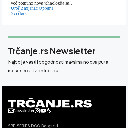
već potpuno nova tehnologija sa…
Uroš Zmijanac
Oprema
Svi članci
Trčanje.rs Newsletter
Najbolje vesti i pogodnosti maksimalno dva puta
mesečno u tvom Inboxu.
Newsletter
SBR SERIES DOO Beograd