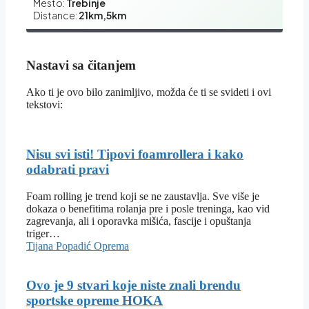
Mesto:
Trebinje
Distance:
21km,5km
Nastavi sa čitanjem
Ako ti je ovo bilo zanimljivo, možda će ti se svideti i ovi
tekstovi:
Nisu svi isti! Tipovi foamrollera i kako
odabrati pravi
Foam rolling je trend koji se ne zaustavlja. Sve više je
dokaza o benefitima rolanja pre i posle treninga, kao vid
zagrevanja, ali i oporavka mišića, fascije i opuštanja
triger…
Tijana Popadić
Oprema
Ovo je 9 stvari koje niste znali brendu
sportske opreme HOKA