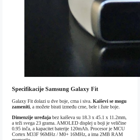
Specifikacije
Samsung Galaxy Fit
Galaxy Fit dolazi u dve boje, crna i siva.
Kaiševi se mogu
zameniti
, a možete birati između crne, bele i žute boje.
Dimenzije uređaja
bez kaiševa su 18.3 x 45.1 x 11.2mm,
a teži svega 23 grama. AMOLED displej u boji je veličine
0.95 inča, a kapacitet baterije 120mAh. Procesor je MCU
Cortex M33F 96MHz / M0+ 16MHz, a ima 2MB RAM
memorije.