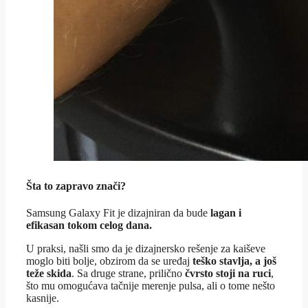
Šta to zapravo znači?
Samsung Galaxy Fit je dizajniran da bude
lagan i
efikasan tokom celog dana.
U praksi, našli smo da je dizajnersko rešenje za kaiševe
moglo biti bolje, obzirom da se uređaj
teško stavlja, a još
teže skida
. Sa druge strane, prilično
čvrsto stoji na ruci
,
što mu omogućava tačnije merenje pulsa, ali o tome nešto
kasnije.