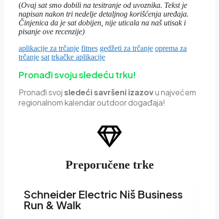
(
Ovaj sat smo dobili na tesitranje od uvoznika. Tekst je
napisan nakon tri nedelje detaljnog korišćenja uređaja.
Činjenica da je sat dobijen, nije uticala na naš utisak i
pisanje ove recenzije)
aplikacije za trčanje
fitnes
gedžeti za trčanje
oprema za
trčanje
sat
trkačke aplikacije
Pronađi svoju sledeću trku!
Pron
ađi svoj
sledeći savršeni izazov
u najvećem
regionalnom kalendar outdoor događaja!
Preporučene trke
Schneider Electric Niš Business
Run & Walk