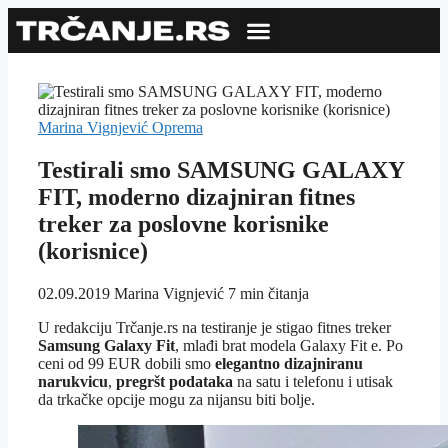
Marina Vignjević
Oprema
Testirali smo SAMSUNG GALAXY
FIT, moderno dizajniran fitnes
treker za poslovne korisnike
(korisnice)
02.09.2019
Marina Vignjević
7 min čitanja
U redakciju Trčanje.rs na testiranje je stigao fitnes treker
Samsung Galaxy Fit
, mlađi brat modela Galaxy Fit e. Po
ceni od 99 EUR dobili smo
elegantno dizajniranu
narukvicu
,
pregršt podataka
na satu i telefonu i utisak
da trkačke opcije mogu za nijansu biti bolje.