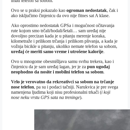
imati telefon sa sobom.
Ovo se u praksi pokazalo kao
ogroman nedostatak
, čak i
ako isključimo činjenicu da ovo nije fitnes sat A klase.
Ako oprostimo nedostatak GPSa i mogućnost očitavanja
rute kojom smo trčali/hodali/šetali… sam uređaj nije
dovoljno precizan kada je u pitanju merenje koraka,
kilometraže i prilikom trčanja i prilikom plivanja, a kada je
vožnja bicikle u pitanju, ukoliko nemate telefon sa sobom,
uređaj će meriti samo vreme i utrošene kalorije
.
Ovo u mnogome obesmišljava samu svrhu trekera, kao i
činjenicu da je sam uređaj lagan, jer je za
pun ugođaj
neophodno da nosite i mobilni telefon sa sobom
.
Vrlo je verovatno da rekreativci sa sobom na trčanje
nose telefon
, pa su i podaci tačniji. Narukvica je pre svega
namenjena ljudima koji nisu profesionalni trkači (
i koji
nose neku vrstu GPS sata na treninge
).