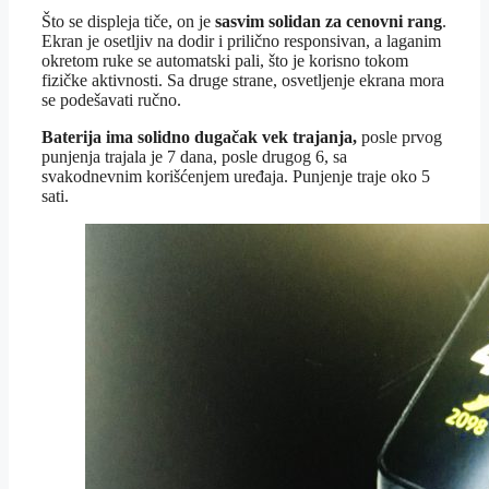
Što se displeja tiče, on je
sasvim solidan za cenovni rang
.
Ekran je osetljiv na dodir i prilično responsivan, a laganim
okretom ruke se automatski pali, što je korisno tokom
fizičke aktivnosti. Sa druge strane, osvetljenje ekrana mora
se podešavati ručno.
Baterija ima solidno dugačak vek trajanja,
posle prvog
punjenja trajala je 7 dana, posle drugog 6, sa
svakodnevnim korišćenjem uređaja. Punjenje traje oko 5
sati.