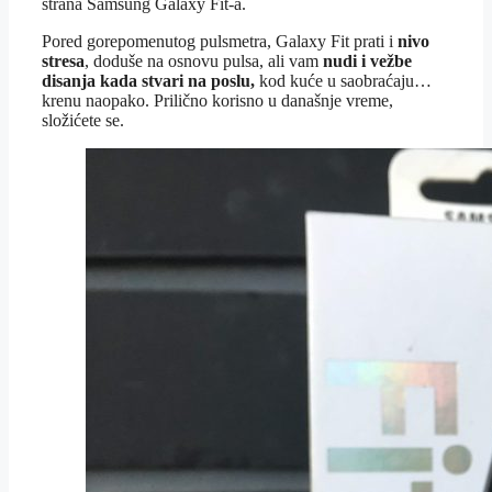
strana Samsung Galaxy Fit-a.
Pored gorepomenutog pulsmetra, Galaxy Fit prati i
nivo
stresa
, doduše na osnovu pulsa, ali vam
nudi i vežbe
disanja kada stvari na poslu,
kod kuće u saobraćaju…
krenu naopako. Prilično korisno u današnje vreme,
složićete se.