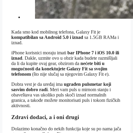
Kada smo kod mobilnog telefona, Galaxy Fit je
kompatibilan sa Android 5.0 i iznad
sa 1.5GB RAMa i
iznad.
iPhone korisnici moraju imati
bar IPhone 7 i iOS 10.0 ili
iznad
. Dakle, uzmite ovo u obzir kada budete razmišljali
da li da kupite ovaj gear, obzirom da
nećete biti u
mogućnosti da konektujete Galaxy Fit sa svojim
telefonom
(što nije slučaj sa njegovim Galaxy Fit e).
Dobra vest je da uređaj ima
ugrađen pulsmetar koji
sasvim dobro radi
. Meri vam puls u mirnom stanju i
obaveštava vas ukoliko puls skoči iznad normalnih
granica, a takođe možete monitorisati puls i tokom fizičkih
aktivnosti.
Zdravi dodaci, a i oni drugi
Dolazimo konačno do nekih funkcija koje su po nama jača