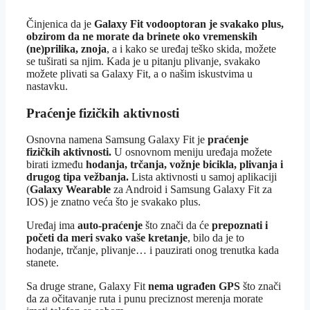
Činjenica da je
Galaxy Fit vodooptoran je svakako plus,
obzirom da ne morate da brinete oko vremenskih
(ne)prilika, znoja
, a i kako se uređaj teško skida, možete
se tuširati sa njim. Kada je u pitanju plivanje, svakako
možete plivati sa Galaxy Fit, a o našim iskustvima u
nastavku.
Praćenje fizičkih aktivnosti
Osnovna namena Samsung Galaxy Fit je
praćenje
fizičkih aktivnosti.
U osnovnom meniju uređaja možete
birati između
hodanja, trčanja, vožnje bicikla, plivanja i
drugog tipa vežbanja.
Lista aktivnosti u samoj aplikaciji
(
Galaxy Wearable
za Android i Samsung Galaxy Fit za
IOS) je znatno veća što je svakako plus.
Uređaj ima
auto-praćenje
što znači da će
prepoznati i
početi da meri svako vaše kretanje
, bilo da je to
hodanje, trčanje, plivanje… i pauzirati onog trenutka kada
stanete.
Sa druge strane, Galaxy Fit
nema ugrađen GPS
što znači
da za očitavanje ruta i punu preciznost merenja morate