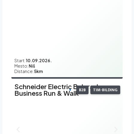
Start:
10.09.2026.
Mesto:
Niš
Distance:
5km
Schneider Electric Belgrade
B2B
TIM-BILDING
Business Run & Walk