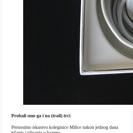
Probali smo ga i na (trail) trci
Prenosimo iskustvo koleginice Milice nakon jednog dana
trčanja i plivanja u bazenu.