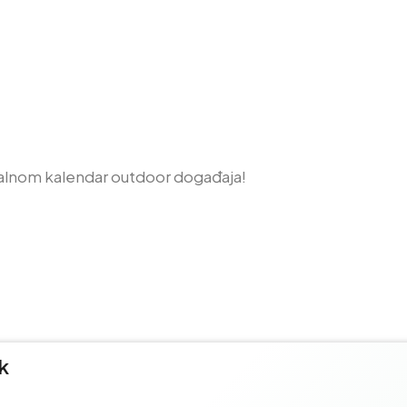
alnom kalendar outdoor događaja!
k