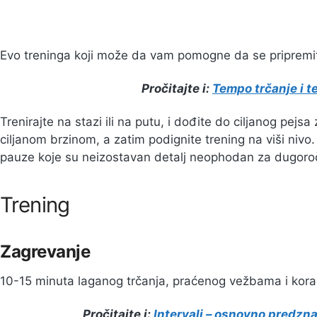
Evo treninga koji može da vam pomogne da se pripremite z
Pročitajte i:
Tempo trčanje i t
Trenirajte na stazi ili na putu, i dođite do ciljanog pejsa
ciljanom brzinom, a zatim podignite trening na viši nivo.
pauze koje su neizostavan detalj neophodan za dugoro
Trening
Zagrevanje
10-15 minuta laganog trčanja, praćenog vežbama i kor
Pročitajte i:
Intervali – osnovno predzna