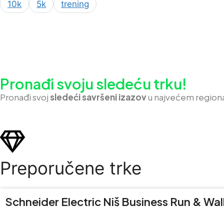
10k
5k
trening
Pronađi svoju sledeću trku!
Pron
ađi svoj
sledeći savršeni izazov
u najvećem region
Preporučene trke
Schneider Electric Niš Business Run & Wal