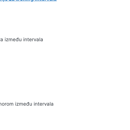
ra između intervala
morom između intervala