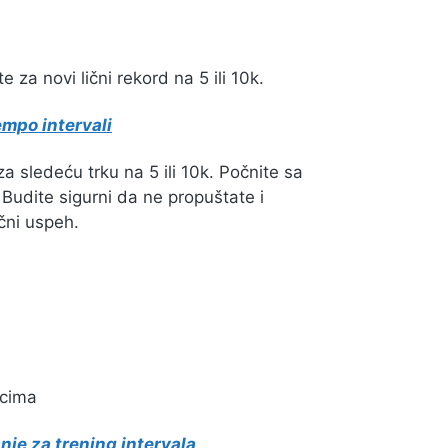
a novi lični rekord na 5 ili 10k.
empo intervali
 za sledeću trku na 5 ili 10k. Počnite sa
 Budite sigurni da ne propuštate i
čni uspeh.
acima
nje za trening intervala