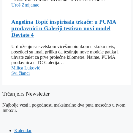
Uroš Zmijanac
Angelina Topić inspirisala trkače: u PUMA
prodavnici u Galeriji testiran novi model
Deviate 4
U druženju sa svetskom vicešampionkom u skoku uvis,
posetioci su imali priliku da testiraju nove modele patika i
uhvate zalet za prve prolećne kilometre. Naime, PUMA
prodavnica u TC Galerija…
Milica Luković
Svi članci
Trčanje.rs Newsletter
Najbolje vesti i pogodnosti maksimalno dva puta mesečno u tvom
Inboxu.
Kalendar