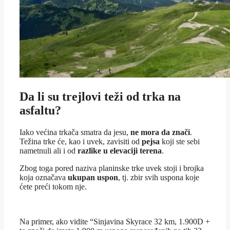
Da li su trejlovi teži od trka na
asfaltu?
Iako većina trkača smatra da jesu,
ne mora da znači
.
Težina trke će, kao i uvek, zavisiti od
pejsa
koji ste sebi
nametnuli ali i od
razlike u elevaciji terena
.
Zbog toga pored naziva planinske trke uvek stoji i brojka
koja označava
ukupan uspon
, tj. zbir svih uspona koje
ćete preći tokom nje.
Na primer, ako vidite “Sinjavina Skyrace 32 km, 1.900D +