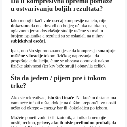
Da li kompresivna oprema pomaže
u ostvarivanju boljih rezultata?
Iako mnogi trkači vole osećaj kompresije na telu,
nije
dokazano
da ona dovodi do boljeg učinka na trkama,
uglavnom jer su dosadašnje studije rađene sa malim
brojem ispitanika a rezultati su se oslanjali na njihov
subjektivni osećaj
.
Ipak, ono što sigurno znamo jeste da kompresija
smanjuje
mišićne vibracije
tokom fizičkog naprezanja i da
pospešuje cirkulaciju, čime se ubrzava oporavak nakon
fizičke aktivnosti (jer krv brže struji i obnavlja ćelije).
Šta da jedem / pijem pre i tokom
trke
?
Ako ste rekreativac,
isto što i inače
. Na kraćim distancama
vam neće trebati ništa, dok je na dužim preporučljivo nositi
nešto od okrepe – energy bar ili čokoladicu po izboru.
Možete poneti vodu i / ili izotonik, ali nikada nemojte
nositi, recimo,
gelove,
ako ih niste prethodno probali,
da