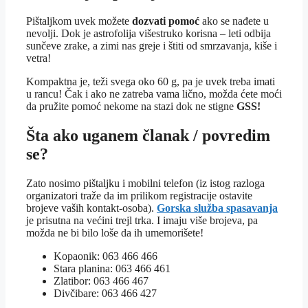
Pištaljkom uvek možete
dozvati pomoć
ako se nađete u
nevolji. Dok je astrofolija višestruko korisna – leti odbija
sunčeve zrake, a zimi nas greje i štiti od smrzavanja, kiše i
vetra!
Kompaktna je, teži svega oko 60 g, pa je uvek treba imati
u rancu! Čak i ako ne zatreba vama lično, možda ćete moći
da pružite pomoć nekome na stazi dok ne stigne
GSS!
Šta ako uganem članak / povredim
se?
Zato nosimo pištaljku i mobilni telefon (iz istog razloga
organizatori traže da im prilikom registracije ostavite
brojeve vaših kontakt-osoba).
Gorska služba spasavanja
je prisutna na većini trejl trka. I imaju više brojeva, pa
možda ne bi bilo loše da ih umemorišete!
Kopaonik: 063 466 466
Stara planina: 063 466 461
Zlatibor: 063 466 467
Divčibare: 063 466 427