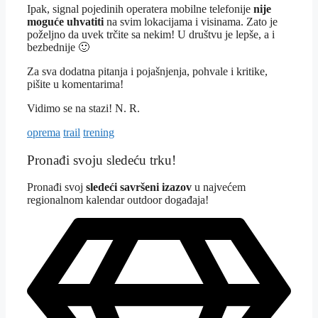
Ipak, signal pojedinih operatera mobilne telefonije
nije
moguće uhvatiti
na svim lokacijama i visinama. Zato je
poželjno da uvek trčite sa nekim! U društvu je lepše, a i
bezbednije 🙂
Za sva dodatna pitanja i pojašnjenja, pohvale i kritike,
pišite u komentarima!
Vidimo se na stazi! N. R.
Tagovi
oprema
trail
trening
Pronađi svoju sledeću trku!
Pron
ađi svoj
sledeći savršeni izazov
u najvećem
regionalnom kalendar outdoor događaja!