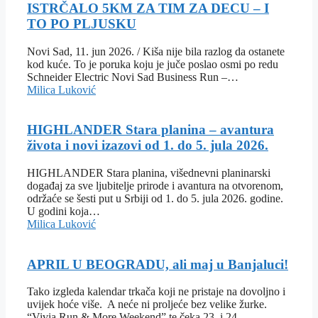
ISTRČALO 5KM ZA TIM ZA DECU – I
TO PO PLJUSKU
Novi Sad, 11. jun 2026. / Kiša nije bila razlog da ostanete
kod kuće. To je poruka koju je juče poslao osmi po redu
Schneider Electric Novi Sad Business Run –…
Milica Luković
HIGHLANDER Stara planina – avantura
života i novi izazovi od 1. do 5. jula 2026.
HIGHLANDER Stara planina, višednevni planinarski
događaj za sve ljubitelje prirode i avantura na otvorenom,
održaće se šesti put u Srbiji od 1. do 5. jula 2026. godine.
U godini koja…
Milica Luković
APRIL U BEOGRADU, ali maj u Banjaluci!
Tako izgleda kalendar trkača koji ne pristaje na dovoljno i
uvijek hoće više. A neće ni proljeće bez velike žurke.
“Vivia Run & More Weekend” te čeka 23. i 24.…