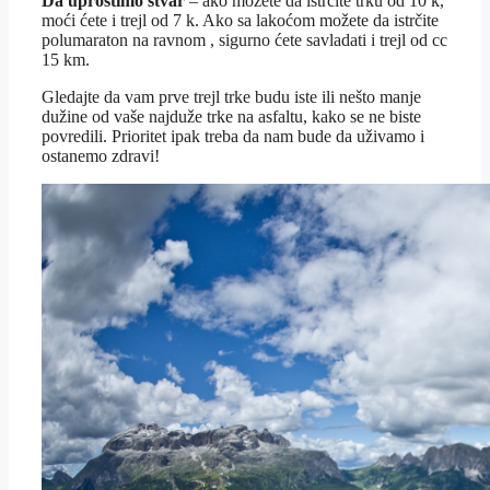
Da uprostimo stvar
– ako možete da istrčite trku od 10 k,
moći ćete i trejl od 7 k. Ako sa lakoćom možete da istrčite
polumaraton na ravnom , sigurno ćete savladati i trejl od cc
15 km.
Gledajte da vam prve trejl trke budu iste ili nešto manje
dužine od vaše najduže trke na asfaltu, kako se ne biste
povredili. Prioritet ipak treba da nam bude da uživamo i
ostanemo zdravi!