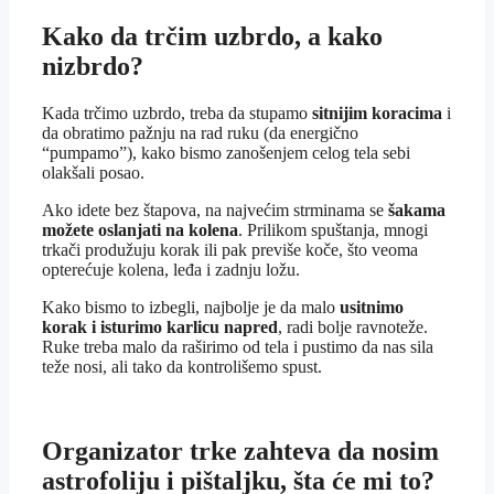
Kako da trčim uzbrdo, a kako
nizbrdo?
Kada trčimo uzbrdo, treba da stupamo
sitnijim koracima
i
da obratimo pažnju na rad ruku (da energično
“pumpamo”), kako bismo zanošenjem celog tela sebi
olakšali posao.
Ako idete bez štapova, na najvećim strminama se
šakama
možete oslanjati na kolena
. Prilikom spuštanja, mnogi
trkači produžuju korak ili pak previše koče, što veoma
opterećuje kolena, leđa i zadnju ložu.
Kako bismo to izbegli, najbolje je da malo
usitnimo
korak i isturimo karlicu napred
, radi bolje ravnoteže.
Ruke treba malo da raširimo od tela i pustimo da nas sila
teže nosi, ali tako da kontrolišemo spust.
Organizator trke zahteva da nosim
astrofoliju i pištaljku, šta će mi to?