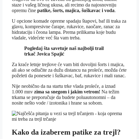
staze i vašeg ličnog ukusa, ali recimo da najosnovniju
opremu čine
patike, šorts, majica, šuškavac i voda
.
U opcione komade opreme spadaju štapovi, baf ili traka za
glavu, kompresivne čarape, rukavice, naočare, ranac za
hidrataciju i čeona lampa. Prema prilikama koje budu
vladale, videćete već šta vam treba.
Pogledaj šta savetuje naš najbolji trail
trkač Jovica Spajić
Za kraće letnje trejlove će vam biti dovoljni šorts i majica,
ali ako se odlučite za dužu distancu na proleće, možda ćete
poželeti da ponesete i šuškavac, baf, rukavice i mali ranac.
Nije neobično da na startu trke vlada proleće, a iznad
1.000 mnv
zima sa
snegom i jakim vetrom!
Na težim
trkama se preporučuje da budete poluautonomni – da
nosite nešto vode / izotonika i hrane sa sobom.
Kako da izaberem patike za trejl?