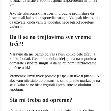
to znači da imate 1.900 m uspona raspoređenih na tih 32
km.
Ako ste takmičarski nastrojeni, proučite profil staze da
biste znali kako da rasporedite snagu. Ako pak idete samo
da uživate, onda vam taj podatak neće biti od posebne
važnosti.
Da li se na trejlovima sve vreme
trči?!
Naravno da
ne
. Samo od vas zavisi koliko ćete trčati, a
koliko hodati. Generalno dobra ideja je da na usponima
odmarate i
štedite snagu
, a da na ravnom i nizbrdicama
pređete u trk!
Vremenski limiti uvek postoje jer ipak su trke u pitanju. Ali
ako vam nije stalo do plasmana, samo pratite markacije na
stazi kako se ne biste izgubili i prepustite se okolnim
lepotama.
Šta mi treba od opreme?
Odgovor na ovo će zavisiti od godišnjeg doba, dužine