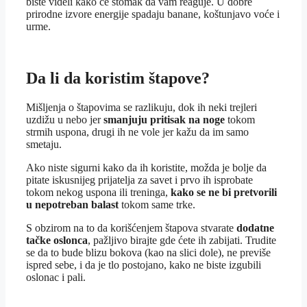
biste videli kako će stomak da vam reaguje. U dobre
prirodne izvore energije spadaju banane, koštunjavo voće i
urme.
Da li da koristim štapove?
Mišljenja o štapovima se razlikuju, dok ih neki trejleri
uzdižu u nebo jer
smanjuju pritisak na noge
tokom
strmih uspona, drugi ih ne vole jer kažu da im samo
smetaju.
Ako niste sigurni kako da ih koristite, možda je bolje da
pitate iskusnijeg prijatelja za savet i prvo ih isprobate
tokom nekog uspona ili treninga,
kako se ne bi pretvorili
u nepotreban balast
tokom same trke.
S obzirom na to da korišćenjem štapova stvarate
dodatne
tačke oslonca
, pažljivo birajte gde ćete ih zabijati. Trudite
se da to bude blizu bokova (kao na slici dole), ne previše
ispred sebe, i da je tlo postojano, kako ne biste izgubili
oslonac i pali.