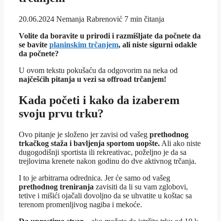
20.06.2024
Nemanja Rabrenović
7 min čitanja
Volite da boravite u prirodi i razmišljate da počnete da
se bavite
planinskim trčanjem
, ali niste sigurni odakle
da počnete?
U ovom tekstu pokušaću da odgovorim na neka od
najčešćih pitanja u vezi sa offroad trčanjem!
Kada početi i kako da izaberem
svoju prvu trku?
Ovo pitanje je složeno jer zavisi od vašeg
prethodnog
trkačkog staža i bavljenja sportom uopšte.
Ali ako niste
dugogodišnji sportista ili rekreativac, poželjno je da sa
trejlovima krenete nakon godinu do dve aktivnog trčanja.
I to je arbitrarna odrednica. Jer će samo od vašeg
prethodnog treniranja
zavisiti da li su vam zglobovi,
tetive i mišići ojačali dovoljno da se uhvatite u koštac sa
terenom promenljivog nagiba i mekoće.