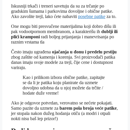
Iskusniji trkači i treneri savetuju da su za trčanje po
gradskim šumama i parkovima dovoljne i obične patike.
Ako zavolite trejl, lako ćete nabaviti
posebne patike
za to.
One mogu biti presvučene materijalima koji dobro dišu ili
pak vodootpornom membranom, a karakterišu ih
dublji ili
plići kramponi
radi boljeg prijanjanja i manevrisanja po
raznim vrstama tla
Često imaju ugrađena
ojačanja u đonu i predelu prstiju
zbog zaštite od kamenja i korenja. Svi proizvođači patika
danas imaju svoje modele za trejl, čije cene i dostupnost
variraju.
Kao i prilikom izbora obične patike, zapitajte
se da li je patika koju planirate da uzmete
dovoljno udobna da u njoj možete da trčite /
hodate duže vreme!
Ako je odgovor potvrdan, verovatno se nećete pokajati.
Samo pazite da uzmete za
barem pola broja veće patike
,
jer stopala nakon dužeg hodanja otiču (a modri i otpali
nokti nisu baš lep prizor!)