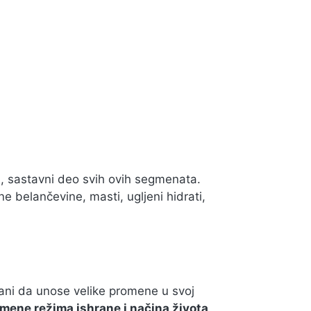
a, sastavni deo svih ovih segmenata.
ne belančevine, masti, ugljeni hidrati,
ani da unose velike promene u svoj
romene režima ishrane i načina života