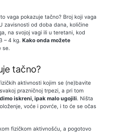
što vaga pokazuje tačno? Broj koji vaga
U zavisnosti od doba dana, količine
a, na svojoj vagi ili u teretani, kod
3 – 4 kg.
Kako onda možete
e se.
uje tačno?
izičkih aktivnosti kojim se (ne)bavite
svakoj prazničnoj trpezi, a pri tom
dimo iskreni, ipak malo ugojili
. Ništa
oloženje, voće i povrće, i to će se očas
nekom fizičkom aktivnošću, a pogotovo