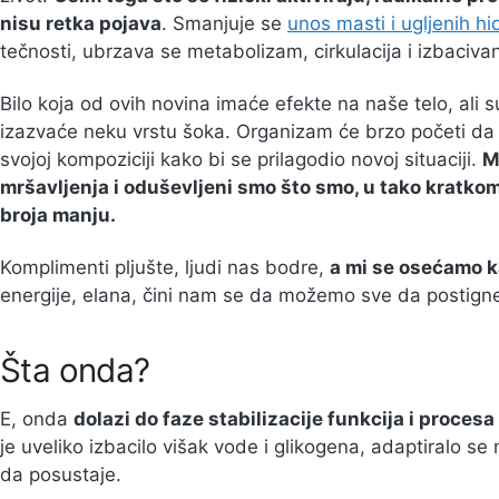
nisu retka pojava
. Smanjuje se
unos masti i ugljenih hi
tečnosti, ubrzava se metabolizam, cirkulacija i izbacivan
Bilo koja od ovih novina imaće efekte na naše telo, ali 
izazvaće neku vrstu šoka. Organizam će brzo početi da
svojoj kompoziciji kako bi se prilagodio novoj situaciji.
M
mršavljenja i oduševljeni smo što smo, u tako kratko
broja manju.
Komplimenti pljušte, ljudi nas bodre,
a mi se osećamo 
energije, elana, čini nam se da možemo sve da postign
Šta onda?
E, onda
dolazi do faze stabilizacije funkcija i procesa –
je uveliko izbacilo višak vode i glikogena, adaptiralo se
da posustaje.