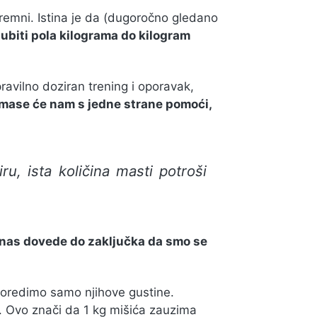
emni. Istina je da (dugoročno gledano
ubiti pola kilograma do kilogram
pravilno doziran trening i oporavak,
mase će nam s jedne strane pomoći,
u, ista količina masti potroši
nas dovede do zaključka da smo se
poredimo samo njihove gustine.
/l. Ovo znači da 1 kg mišića zauzima