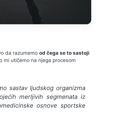
prvo da razumemo
od čega se to sastoji
ko mi utičemo na njega procesom
o sastav ljudskog organizma
ojećih merljivih segmenata iz
omedicinske osnove sportske