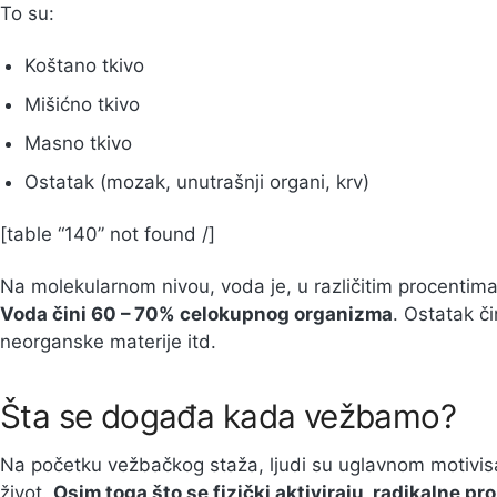
To su:
Koštano tkivo
Mišićno tkivo
Masno tkivo
Ostatak (mozak, unutrašnji organi, krv)
[table “140” not found /]
Na molekularnom nivou, voda je, u različitim procentim
Voda čini 60 – 70% celokupnog organizma
. Ostatak či
neorganske materije itd.
Šta se događa kada vežbamo?
Na početku vežbačkog staža, ljudi su uglavnom motivis
život.
Osim toga što se fizički aktiviraju, radikalne p