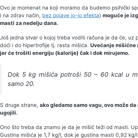
Ovo je momenat na koji moramo da budemo psihički spr
i na zdrav način,
bez pojave jo-jo efekta
)
moguće je izg
masti za nedelju dana.
Još jedna stvar o kojoj treba voditi računa je da će, uz 
doći i do hipertrofije tj. rasta mišića.
Uvećanje mišićne 
jer će trošiti energiju (kalorije) čak i dok mirujemo.
Dok 5 kg mišića potroši 50 – 60 kcal u mir
samo 20.
S druge strane,
ako gledamo samo vagu, ovo može da 
ugojili.
Ono što treba da znamo je da je mišić teži od masti. U
Gustina mišića je 1,7 kg/l, dok je gustina masti 0,92 kg