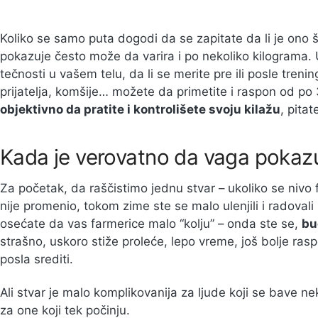
Koliko se samo puta dogodi da se zapitate da li je ono 
pokazuje često može da varira i po nekoliko kilograma. 
tečnosti u vašem telu, da li se merite pre ili posle trening
prijatelja, komšije… možete da primetite i raspon od po 
objektivno da pratite i kontrolišete svoju kilažu
, pitat
Kada je verovatno da vaga pokaz
Za početak, da raščistimo jednu stvar – ukoliko se nivo f
nije promenio, tokom zime ste se malo ulenjili i radovali 
osećate da vas farmerice malo “kolju” – onda ste se,
bu
strašno, uskoro stiže proleće, lepo vreme, još bolje rasp
posla srediti.
Ali stvar je malo komplikovanija za ljude koji se bave 
za one koji tek počinju.