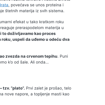
drata
, povećava se unos proteina i
je štetnih materija iz svih sistema.
sumarni efekat u tako kratkom roku
 reaguje preraspodelom materija u
i to doživljavamo kao proces
m roku, uspeli da uđemo u odeću dva
kao zvezda na crvenom tepihu
. Puni
emo k’o od šale. Ali onda…
 tzv. “plato”.
Prvi zalet je prošao, telo
 na nove napore, a topljenje masti kao