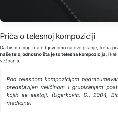
Priča o telesnoj kompoziciji
Da bismo mogli da odgovorimo na ovo pitanje, treba 
naše telo, odnosno šta je to telesna kompozicija,
i ka
vežbanja.
Pod telesnom kompozicijom podrazumevam
predstavljen veličinom i grupisanjem post
kojih se sastoji
. (Ugarković, D., 2004,
Bi
medicine
)