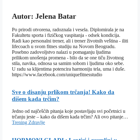
Autor: Jelena Batar
Po prirodi otvorena, radoznala i vesela. Diplomirala je na
Fakultetu sporta i fizičkog vaspitanja - odsek kondicija.
Radi kao personalni trener, ali i trener životnih veština - iliti
lifecoach u svom fitnes studiju na Novom Beogradu.
Posebno zadovoljstvo nalazi u pomaganju ljudima
prilikom unošenja promena - bilo da se one tiču životnog
stila, navika, odnosa sa samim sobom i ljudima oko sebe.
U radu sa klijentima potencira harmoniju tela, uma i duše.
https://www.facebook.com/uniquefitnesstudio
Sve o disanju prlikom trčanja! Kako da
dišem kada trčim?
Jedno od najčešćih pitanja koje postavljaju svi početnici u
trčanju jeste – kako da dišem kada trčim? Ali ovo pitanje…
Trening
Zdravlje