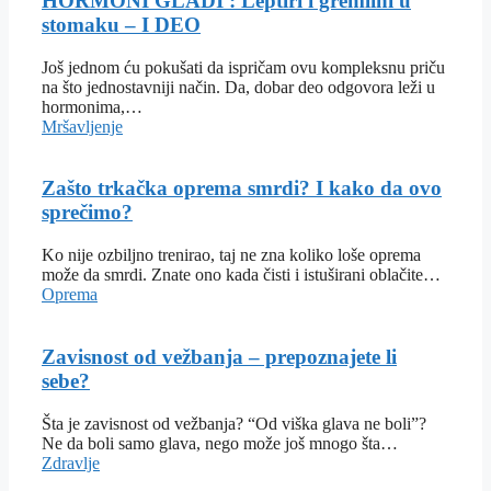
HORMONI GLADI : Leptiri i gremlini u
stomaku – I DEO
Još jednom ću pokušati da ispričam ovu kompleksnu priču
na što jednostavniji način. Da, dobar deo odgovora leži u
hormonima,…
Mršavljenje
Zašto trkačka oprema smrdi? I kako da ovo
sprečimo?
Ko nije ozbiljno trenirao, taj ne zna koliko loše oprema
može da smrdi. Znate ono kada čisti i istuširani oblačite…
Oprema
Zavisnost od vežbanja – prepoznajete li
sebe?
Šta je zavisnost od vežbanja? “Od viška glava ne boli”?
Ne da boli samo glava, nego može još mnogo šta…
Zdravlje