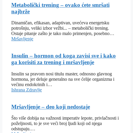
Metabolički trening – ovako ćete smršati
najbrže
Dinamičan, efikasan, adaptivan, uvećeva energetsku
potrošnju, veliki izbor vežbi... – metabolički trening.
Ostaje pitanje zašto je tako malo primenjen, posebno…
Mršavljenje
Insulin – hormon od koga zavisi sve i kako
ga korisiti za trening i mršavljenje
Insulin sa pravom nosi titulu master, odnosno glavnog
hormona, jer deluje generalno na sve ćelije organizma i
većinu endokrinih i…
Ishrana
Zdravlje
Mršavljenje – deo koji nedostaje
Što više dobija na važnosti imperativ lepote, privlačnosti i
poželjnosti, to je sve veći broj ljudi koji od njega
odstupaju.…