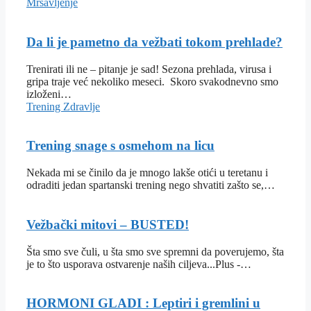
Mršavljenje
Da li je pametno da vežbati tokom prehlade?
Trenirati ili ne – pitanje je sad! Sezona prehlada, virusa i
gripa traje već nekoliko meseci. Skoro svakodnevno smo
izloženi…
Trening
Zdravlje
Trening snage s osmehom na licu
Nekada mi se činilo da je mnogo lakše otići u teretanu i
odraditi jedan spartanski trening nego shvatiti zašto se,…
Vežbački mitovi – BUSTED!
Šta smo sve čuli, u šta smo sve spremni da poverujemo, šta
je to što usporava ostvarenje naših ciljeva...Plus -…
HORMONI GLADI : Leptiri i gremlini u