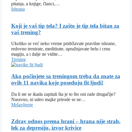
pitanja, a knjige, članci,…
Ishrana
Koji je vaš tip tela? I zašto je tip tela bitan za
vaš trening?
Ukoliko se već neko vreme pridržavate pravilne ishrane,
redovno trenirate, meditirate, upražnjavate belu i crnu
magiju, a i dalje ne vidite…
Trening
Ako počinjete sa treningom treba da znate za
ovih 11 navika koje poseduju fit ljudi!
Da li ste se ikada zapitali šta je to što oni rade drugačije?
Naravno, ni udeo majke prirode se ne…
Mršavljenje
Zdrav odnos prema hrani – hrana nije strah,
lek za depresiju, izvor krivice