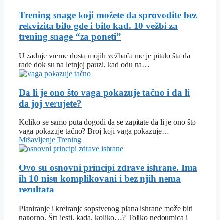
Trening snage koji možete da sprovodite bez
rekvizita bilo gde i bilo kad. 10 vežbi za
trening snage “za poneti”
U zadnje vreme dosta mojih vežbača me je pitalo šta da
rade dok su na letnjoj pauzi, kad odu na…
Da li je ono što vaga pokazuje tačno i da li
da joj verujete?
Koliko se samo puta dogodi da se zapitate da li je ono što
vaga pokazuje tačno? Broj koji vaga pokazuje…
Mršavljenje
Trening
Ovo su osnovni principi zdrave ishrane. Ima
ih 10 nisu komplikovani i bez njih nema
rezultata
Planiranje i kreiranje sopstvenog plana ishrane može biti
naporno. Šta jesti, kada, koliko…? Toliko nedoumica i