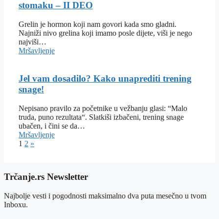
stomaku – II DEO
Grelin je hormon koji nam govori kada smo gladni.
Najniži nivo grelina koji imamo posle dijete, viši je nego
najviši…
Mršavljenje
Jel vam dosadilo? Kako unaprediti trening
snage!
Nepisano pravilo za početnike u vežbanju glasi: “Malo
truda, puno rezultata“. Slatkiši izbačeni, trening snage
ubačen, i čini se da…
Mršavljenje
1
2
»
Trčanje.rs Newsletter
Najbolje vesti i pogodnosti maksimalno dva puta mesečno u tvom
Inboxu.