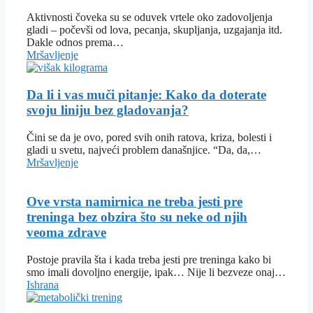
Aktivnosti čoveka su se oduvek vrtele oko zadovoljenja
gladi – počevši od lova, pecanja, skupljanja, uzgajanja itd.
Dakle odnos prema…
Mršavljenje
Da li i vas muči pitanje: Kako da doterate
svoju liniju bez gladovanja?
Čini se da je ovo, pored svih onih ratova, kriza, bolesti i
gladi u svetu, najveći problem današnjice. “Da, da,…
Mršavljenje
Ove vrsta namirnica ne treba jesti pre
treninga bez obzira što su neke od njih
veoma zdrave
Postoje pravila šta i kada treba jesti pre treninga kako bi
smo imali dovoljno energije, ipak… Nije li bezveze onaj…
Ishrana