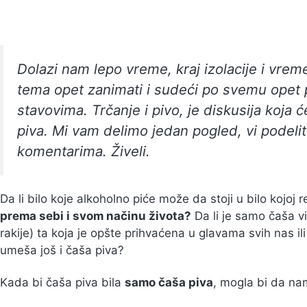
Dolazi nam lepo vreme, kraj izolacije i vreme
tema opet zanimati i sudeći po svemu opet po
stavovima. Trčanje i pivo, je diskusija koja ć
piva. Mi vam delimo jedan pogled, vi podeli
komentarima. Živeli.
Da li bilo koje alkoholno piće može da stoji u bilo kojoj 
prema sebi i svom načinu života?
Da li je samo čaša vi
rakije) ta koja je opšte prihvaćena u glavama svih nas 
umeša još i čaša piva?
Kada bi čaša piva bila
samo čaša piva
, mogla bi da na