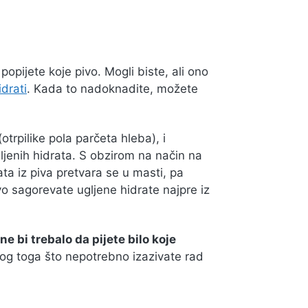
opijete koje pivo. Mogli biste, ali ono
idrati
. Kada to nadoknadite, možete
otrpilike pola parčeta hleba), i
ljenih hidrata. S obzirom na način na
ta iz piva pretvara se u masti, pa
avo sagorevate ugljene hidrate najpre iz
ne bi trebalo da pijete bilo koje
bog toga što nepotrebno izazivate rad