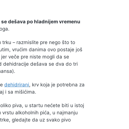
a se dešava po hladnijem vremenu
toga.
 trku – razmislite pre nego što to
utim, vrućim danima ovo postaje još
 jer veče pre niste mogli da se
d dehidracije dešava se dva do tri
mansa).
te
dehidrirani
, krv koja je potrebna za
aj i sa mišićima.
liko piva, u startu nećete biti u istoj
u vrstu alkoholnih pića, u najmanju
 trke, gledajte da uz svako pivo