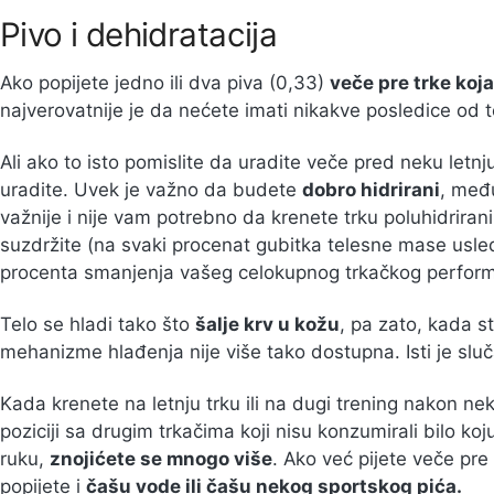
Pivo i dehidratacija
Ako popijete jedno ili dva piva (0,33)
veče pre trke koj
najverovatnije je da nećete imati nikakve posledice od 
Ali ako to isto pomislite da uradite veče pred neku letnju
uradite. Uvek je važno da budete
dobro hidrirani
, međ
važnije i nije vam potrebno da krenete trku poluhidrirani
suzdržite (na svaki procenat gubitka telesne mase usle
procenta smanjenja vašeg celokupnog trkačkog perfor
Telo se hladi tako što
šalje krv u kožu
, pa zato, kada s
mehanizme hlađenja nije više tako dostupna. Isti je sluč
Kada krenete na letnju trku ili na dugi trening nakon neko
poziciji sa drugim trkačima koji nisu konzumirali bilo koj
ruku,
znojićete se mnogo više
. Ako već pijete veče pre
popijete i
čašu vode ili čašu nekog sportskog pića.