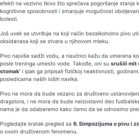
efekti na vezivno tkivo što sprečava pogoršanje stanja ko
kognitivne sposobnosti i smanjuje mogučnost oboljevan
bolesti.
Još uvek se utvrđuje na koji način bezalkoholno pivo utič
oksidanasa koji se stvara u njihovom mleku.
Pivo najviše sadži vodu, a naučnici kažu da umerena ko
posle treninga umesto vode. Takođe, oni su
srušili mit
stomak’
i ipak ga pripisali fizičkoj neaktivnosti, godina
posledicama naših loših navika.
Pivo ne mora da bude vezano za društveno ustanovljene
dragstora, i ne mora da bude neizostavni deo fudbalske 
nama je da odaberemo kako ćemo da se odnosimo pre
Pogledajte kratak pregled sa
6. Simpozijuma o pivu i z
o ovom društvenom fenomenu.