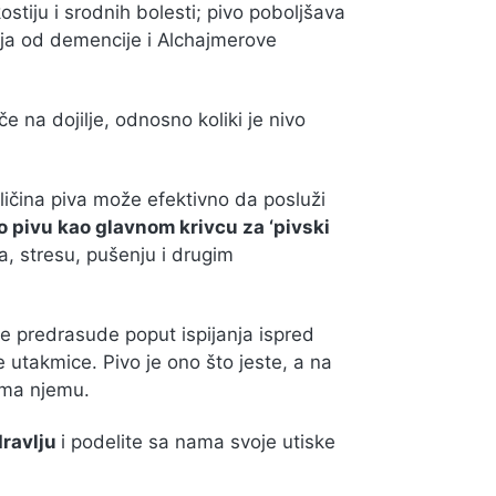
stiju i srodnih bolesti; pivo poboljšava
ja od demencije i Alchajmerove
e na dojilje, odnosno koliki je nivo
ličina piva može efektivno da posluži
 o pivu kao glavnom krivcu za ‘pivski
ma, stresu, pušenju i drugim
 predrasude poput ispijanja ispred
utakmice. Pivo je ono što jeste, a na
ma njemu.
dravlju
i podelite sa nama svoje utiske