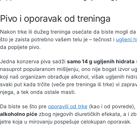
Pivo i oporavak od treninga
Nakon trke ili dužeg treninga osećate da biste mogli da p
što je zaista potrebno vašem telu je – tečnost i
ugljeni h
da popijete pivo.
Jedna konzerva piva sadži
samo 14 g ugljenih hidrata
(
nasuprot popularanom mišljenju, ono nije bogat izvor ug
koji naš organizam obrađuje alkohol, višak ugljenih hidra
svaki put kada trčite (veče pre treninga ili trke) vi zapr
njega, a tek onda ostale masti.
Da biste se što pre
oporavili od trke
(kao i od povrede),
alkoholno piće
zbog njegovih diuretičkih efekata, a i z
jetre koja u mirovanju pospešuje celokupan oporavak.