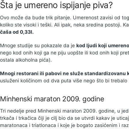
Šta je umereno ispijanje piva?
Ovo može da bude trik pitanje. Umerenost zavisi od toga
koliko ste visoki i teški. Ali ipak, neka sredina postoji. 
čaša od 0,33l.
Mnoge studije su pokazale da je
kod ljudi koji umeren
nego kod onih koji ga ne piju uopšte ili kod onih koji pre
ostala alkoholna pića).
Mnogi restorani ili pabovi ne služe standardizovanu 
usluženi količinom od dva puta više nego što bi trebalo
Minhenski maraton 2009. godine
Tri nedelje pred Minhenski maraton 2009. godine, u jed
trkača i trkačica čiji je cilj bio da se utvrdi kakav je ut
maratonaca i triatlonaca i koje je bogato zasićenim i raz