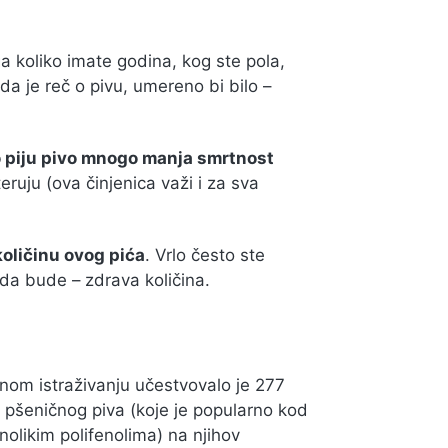
 koliko imate godina, kog ste pola,
Kada je reč o pivu, umereno bi bilo –
o piju pivo mnogo manja smrtnost
teruju (ova činjenica važi i za sva
količinu ovog pića
. Vrlo često ste
 da bude – zdrava količina.
nom istraživanju učestvovalo je 277
icaj pšeničnog piva (koje je popularno kod
nolikim polifenolima) na njihov