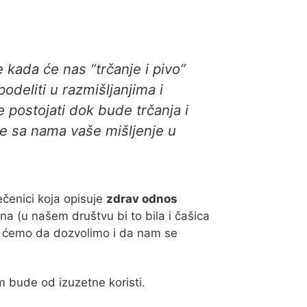
 kada će nas “trčanje i pivo”
deliti u razmišljanjima i
e postojati dok bude trčanja i
te sa nama vaše mišljenje u
rečenici koja opisuje
zdrav odnos
na (u našem društvu bi to bila i čašica
ili ćemo da dozvolimo i da nam se
m bude od izuzetne koristi.