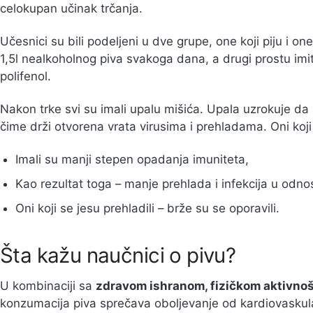
celokupan učinak trčanja.
Učesnici su bili podeljeni u dve grupe, one koji piju i one k
1,5l nealkoholnog piva svakoga dana, a drugi prostu imit
polifenol.
Nakon trke svi su imali upalu mišića. Upala uzrokuje da 
čime drži otvorena vrata virusima i prehladama. Oni koji s
Imali su manji stepen opadanja imuniteta,
Kao rezultat toga – manje prehlada i infekcija u odno
Oni koji se jesu prehladili – brže su se oporavili.
Šta kažu naučnici o pivu?
U kombinaciji sa
zdravom ishranom, fizičkom aktivno
konzumacija piva sprečava oboljevanje od kardiovaskularn