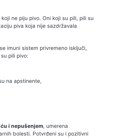
oji ne piju pivo. Oni koji su pili, pili su
aciju piva koja nije sazdržavala
se imuni sistem privremeno isključi,
u pili pivo:
su na apstinente,
šću i nepušenjem
, umerena
ih bolesti. Potvrđeni su i pozitivni