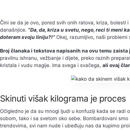
Čini se da je ovo, pored svih onih ratova, kriza, bolesti 
današnjice.
“
Da, da, kriza u svetu, nego, reci ti meni 
doteram svoju liniju?!”
Okej, razumljivo, naši problemi 
Broj članaka i tekstova napisanih na ovu temu zaista
pravilnu ishranu, vežbanje i dijete, preko raznih prepar
kristala i vudu magije. Ima svega i svačega,
ali ovaj čla
Skinuti višak kilograma je proces
Očigledno je da su mnogi ljudi u konfuziji kada se radi 
sobom, tako i sa svetom oko sebe. Bombardovani smo in
trendovima, svi nam nude i ubeđuju nas da kupimo pr