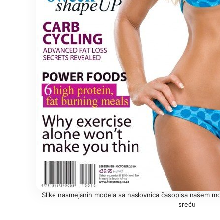
Slike nasmejanih modela sa naslovnica časopisa našem mozg
sreću