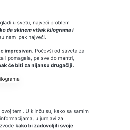
i gladi u svetu, najveći problem
kako da skinem višak kilograma i
su nam ipak najveći.
 je impresivan
. Počevši od saveta za
ata i pomagala, pa sve do mantri,
nak će biti za nijansu drugačiji.
o ovoj temi. U klinču su, kako sa samim
formacijama, u jurnjavi za
oizvode
kako bi zadovoljili svoje