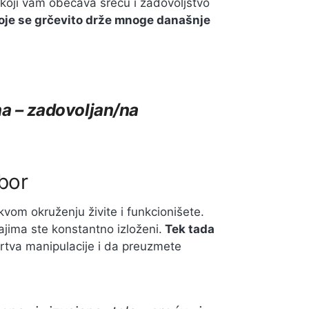
 koji vam obećava sreću i zadovoljstvo
oje se grčevito drže mnoge današnje
a – zadovoljan/na
zbor
akvom okruženju živite i funkcionišete.
jima ste konstantno izloženi.
Tek tada
tva manipulacije i da preuzmete