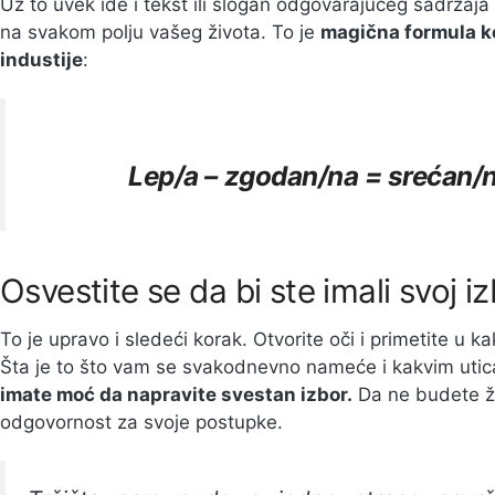
Uz to uvek ide i tekst ili slogan odgovarajućeg sadržaja
na svakom polju vašeg života. To je
magična formula k
industije
:
Lep/a – zgodan/na = srećan/n
Osvestite se da bi ste imali svoj i
To je upravo i sledeći korak. Otvorite oči i primetite u k
Šta je to što vam se svakodnevno nameće i kakvim utica
imate moć da napravite svestan izbor.
Da ne budete žr
odgovornost za svoje postupke.