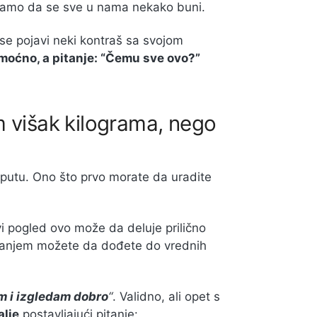
ećamo da se sve u nama nekako buni.
a se pojavi neki kontraš sa svojom
oćno, a pitanje: “Čemu sve ovo?”
m višak kilograma, nego
e putu. Ono što prvo morate da uradite
.
i pogled ovo može da deluje prilično
tivanjem možete da dođete do vrednih
m i izgledam dobro
“
. Validno, ali opet s
alje
postavljajući pitanje: