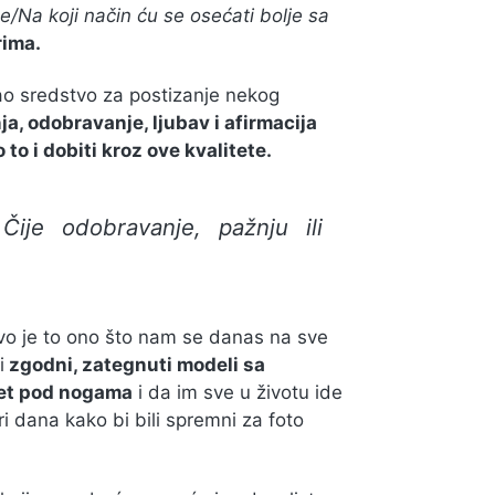
e/Na koji način ću se osećati bolje sa
rima.
kao sredstvo za postizanje nekog
a, odobravanje, ljubav i afirmacija
to i dobiti kroz ove kvalitete.
ije odobravanje, pažnju ili
ravo je to ono što nam se danas na sve
i
zgodni, zategnuti modeli sa
vet pod nogama
i da im sve u životu ide
i dana kako bi bili spremni za foto