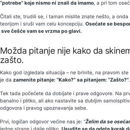
“potrebe” koje nismo ni znali da imamo
, a pri tom os
Čitali ste, trudili se, i taman mislite znate nešto, a ond
teorijom i sruši vam celu koncepciju.
Osećate se bespom
sve češće vam se vrzma po glavi.
Možda pitanje nije kako da skine
zašto.
Kako god izgledala situacija – ne brinite, na pravom st
je da
zamenite pitanje: “Kako?” sa pitanjem: “Zašto?”
Tek tada počećete da dobijate i prave odgovore. Na prv
banalno i plitko, ali ako nastavite sa dubljim samoispi
odgovora i pravog upoznavanja sebe.
Prvi, logičan odgovor većine nas je: “
Želim da se oseća
jedne strane i dalje plitko.
Usudite se da odete korak d