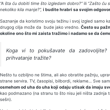
“A šta ću dobiti time što izgledam dobro?”
ili “
Zašto ću s
nekoliko kila manje?”,
i budite hrabri sa svojim odgovo
Saznanje da koristimo svoju težinu i svoj izgled samo 
drugog cilja može da bude jako vredno.
Često su pažnj
okoline ono što mi zaista tražimo i nadamo se da ćemo 
Koga vi to pokušavate da zadovoljite? Č
prihvatanje tražite?
Nešto tu ozbiljno ne štima, ali ako obratite pažnju, up
strane servira. TV, časopisi, bilbordi, reklame… Sve sam
osmehom od uha do uha koji odaju utisak da imaju s
kao podmazano (na stranu to što nisu jeli ništa zadnja tr
sešn).