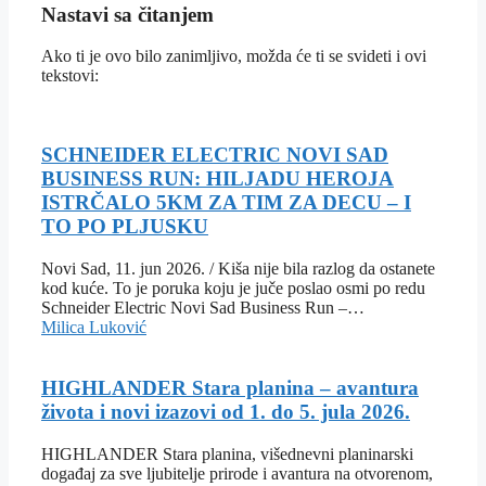
Nastavi sa čitanjem
Ako ti je ovo bilo zanimljivo, možda će ti se svideti i ovi
tekstovi:
SCHNEIDER ELECTRIC NOVI SAD
BUSINESS RUN: HILJADU HEROJA
ISTRČALO 5KM ZA TIM ZA DECU – I
TO PO PLJUSKU
Novi Sad, 11. jun 2026. / Kiša nije bila razlog da ostanete
kod kuće. To je poruka koju je juče poslao osmi po redu
Schneider Electric Novi Sad Business Run –…
Milica Luković
HIGHLANDER Stara planina – avantura
života i novi izazovi od 1. do 5. jula 2026.
HIGHLANDER Stara planina, višednevni planinarski
događaj za sve ljubitelje prirode i avantura na otvorenom,