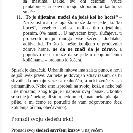
sa mastima. Dakle, svi oni celofani, vruće
pantalonice, šuškavci mogu slobodno u kantu za
smeće.
„To je dijetalno, možeš da jedeš kol’ko hoćeš“
–
Na žalost malo je toga što može da se jede „kol’ko
hoćeš“, posebno kad se radi o tim dijetalnim,
posnim, 0% masti… U najvećem broju slučajeva, ti
proizvodi imaju mnogo više šećera, dodataka,
aditiva itd. To što je nešto kupljeno u prodavnici
zdrave hrane,
ne da ne znači da je zdravo,
a
pogotovo ne da može da se jede u neograničenim
količinama – prepuno je šećera.
Spisak je dugačak. Urbanih mitova ima zaista puno, a novi
se još uvek prave. Za neke je dovoljan zdrav razum, da bi
shvatili da nemaju veze sa realnošću, a neki zvuče zaista
primamljivo. Neke smo isprobali na svojoj koži, a neke baš
i ne moramo, zbog toga je i napisan ovaj članak. Ukoliko
se setite još nekog, ili ste u nedoumici, imate neka pitanja –
pišite, a mi ćemo se potruditi da vam odgovorimo (bez
kolutanja očima, obećavamo).
Pronađi svoju sledeću trku!
Pron
ađi svoj
sledeći savršeni izazov
u najvećem