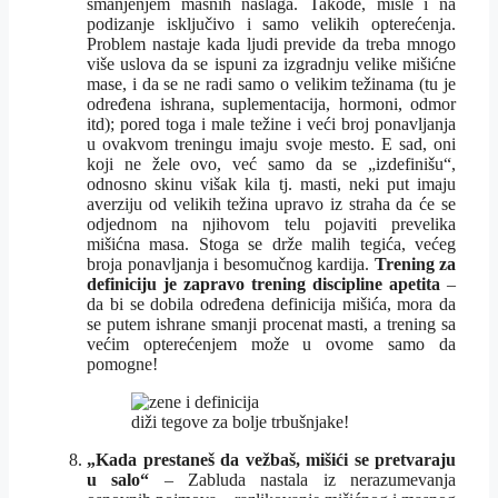
smanjenjem masnih naslaga. Takođe, misle i na
podizanje isključivo i samo velikih opterećenja.
Problem nastaje kada ljudi previde da treba mnogo
više uslova da se ispuni za izgradnju velike mišićne
mase, i da se ne radi samo o velikim težinama (tu je
određena ishrana, suplementacija, hormoni, odmor
itd); pored toga i male težine i veći broj ponavljanja
u ovakvom treningu imaju svoje mesto. E sad, oni
koji ne žele ovo, već samo da se „izdefinišu“,
odnosno skinu višak kila tj. masti, neki put imaju
averziju od velikih težina upravo iz straha da će se
odjednom na njihovom telu pojaviti prevelika
mišićna masa. Stoga se drže malih tegića, većeg
broja ponavljanja i besomučnog kardija.
Trening za
definiciju je zapravo trening discipline apetita
–
da bi se dobila određena definicija mišića, mora da
se putem ishrane smanji procenat masti, a trening sa
većim opterećenjem može u ovome samo da
pomogne!
diži tegove za bolje trbušnjake!
„Kada prestaneš da vežbaš, mišići se pretvaraju
u salo“
– Zabluda nastala iz nerazumevanja