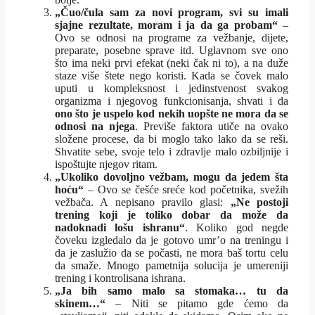
„Čuo/čula sam za novi program, svi su imali
sjajne rezultate, moram i ja da ga probam“
–
Ovo se odnosi na programe za vežbanje, dijete,
preparate, posebne sprave itd. Uglavnom sve ono
što ima neki prvi efekat (neki čak ni to), a na duže
staze više štete nego koristi. Kada se čovek malo
uputi u kompleksnost i jedinstvenost svakog
organizma i njegovog funkcionisanja, shvati i da
ono što je uspelo kod nekih uopšte ne mora da se
odnosi na njega
. Previše faktora utiče na ovako
složene procese, da bi moglo tako lako da se reši.
Shvatite sebe, svoje telo i zdravlje malo ozbiljnije i
ispoštujte njegov ritam.
„Ukoliko dovoljno vežbam, mogu da jedem šta
hoću“
– Ovo se češće sreće kod početnika, svežih
vežbača. A nepisano pravilo glasi:
„Ne postoji
trening koji je toliko dobar da može da
nadoknadi lošu ishranu“
. Koliko god negde
čoveku izgledalo da je gotovo umr’o na treningu i
da je zaslužio da se počasti, ne mora baš tortu celu
da smaže. Mnogo pametnija solucija je umereniji
trening i kontrolisana ishrana.
„Ja bih samo malo sa stomaka… tu da
skinem…“
– Niti se pitamo gde ćemo da