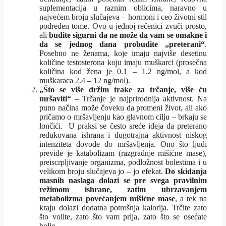
suplementacija u raznim oblicima, naravno u
najvećem broju slučajeva – hormoni i ceo životni stil
podređen tome. Ovo u jednoj rečenici zvuči prosto,
ali
budite sigurni da ne može da vam se omakne i
da se jednog dana probudite „preterani“
.
Posebno ne ženama, koje imaju najviše desetinu
količine testosterona koju imaju muškarci (prosečna
količina kod žena je 0.1 – 1.2 ng/mol, a kod
muškaraca 2.4 – 12 ng/mol).
„Što se više držim trake za trčanje, više ću
mršaviti“
– Trčanje je najprirodnija aktivnost. Na
puno načina može čoveku da promeni život, ali ako
pričamo o mršavljenju kao glavnom cilju – brkaju se
lončići. U praksi se često sreće ideja da preterano
redukovana ishrana i dugotrajna aktivnost niskog
intenziteta dovode do mršavljenja. Ono što ljudi
previde je katabolizam (razgradnje mišićne mase),
preiscrpljivanje organizma, podložnost bolestima i u
velikom broju slučajeva jo – jo efekat.
Do skidanja
masnih naslaga dolazi se pre svega pravilnim
režimom ishrane, zatim ubrzavanjem
metabolizma povećanjem mišićne mase
, a tek na
kraju dolazi dodatna potrošnja kalorija. Trčite zato
što volite, zato što vam prija, zato što se osećate
bolje.