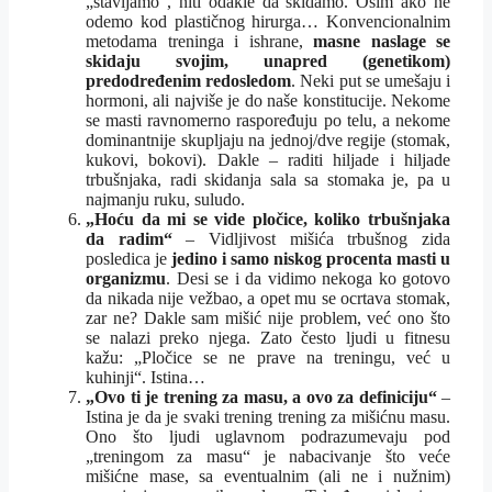
„stavljamo“, niti odakle da skidamo. Osim ako ne
odemo kod plastičnog hirurga… Konvencionalnim
metodama treninga i ishrane,
masne naslage se
skidaju svojim, unapred (genetikom)
predodređenim redosledom
. Neki put se umešaju i
hormoni, ali najviše je do naše konstitucije. Nekome
se masti ravnomerno raspoređuju po telu, a nekome
dominantnije skupljaju na jednoj/dve regije (stomak,
kukovi, bokovi). Dakle – raditi hiljade i hiljade
trbušnjaka, radi skidanja sala sa stomaka je, pa u
najmanju ruku, suludo.
„Hoću da mi se vide pločice, koliko trbušnjaka
da radim“
– Vidljivost mišića trbušnog zida
posledica je
jedino i samo niskog procenta masti u
organizmu
. Desi se i da vidimo nekoga ko gotovo
da nikada nije vežbao, a opet mu se ocrtava stomak,
zar ne? Dakle sam mišić nije problem, već ono što
se nalazi preko njega. Zato često ljudi u fitnesu
kažu: „Pločice se ne prave na treningu, već u
kuhinji“. Istina…
„Ovo ti je trening za masu, a ovo za definiciju“
–
Istina je da je svaki trening trening za mišićnu masu.
Ono što ljudi uglavnom podrazumevaju pod
„treningom za masu“ je nabacivanje što veće
mišićne mase, sa eventualnim (ali ne i nužnim)