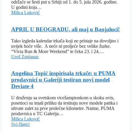
održaće se šesti put u Srbiji od 1. do 5. jula 2026. godine.
U godini koja…
Milica Luković
APRIL U BEOGRADU, ali maj u Banjaluci!
Tako izgleda kalendar trkača koji ne pristaje na dovoljno i
uvijek hoće više. A neće ni proljeće bez velike žurke.
“Vivia Run & More Weekend” te čeka 23. i 24.…
Uroš Zmijanac
Angelina Topić inspirisala trkače: u PUMA
prodavnici u Galeriji testiran novi model
Deviate 4
U druženju sa svetskom vicešampionkom u skoku uvis,
posetioci su imali priliku da testiraju nove modele patika i
uhvate zalet za prve prolećne kilometre. Naime, PUMA
prodavnica u TC Galerija…
Milica Luković
Svi članci