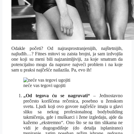
Odakle početi? Od najrasprostranjenijih, najštetnijih,
najluđih…? Fitnes mitovi su zaista brojni, ja sam izdvojila
one koji su meni bili najzanimljiviji, za koje smatram da
potencijalno mogu da naprave najveći problem i na koje
sam u praksi najčešće nailazila. Pa, evo ih!
neće vas tegovi ugojiti
„Od tegova ću se nagruvati“
– Jednostavno
prečesto korišćena rečenica, posebno u ženskom
svetu. Ljudi koji ovo govore najčešće imaju u glavi
sliku sa nekog profesionalnog bodybuilding
takmičenja, gde i muškarci i žene izgledaju, ajde da
kažemo „ekstremno“. Ono što se na tim slikama ne
vidi je dugogodišnje (do detalja isplanirano)
treniranje, zatim poseban režim ishrane, redovna