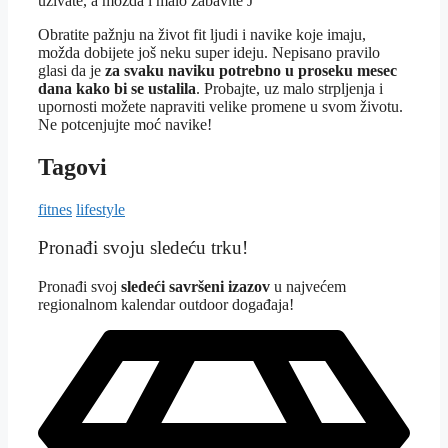
uživate, a možda i malo zabavite J
Obratite pažnju na život fit ljudi i navike koje imaju,
možda dobijete još neku super ideju. Nepisano pravilo
glasi da je
za svaku naviku potrebno u proseku mesec
dana kako bi se ustalila
. Probajte, uz malo strpljenja i
upornosti možete napraviti velike promene u svom životu.
Ne potcenjujte moć navike!
Tagovi
fitnes
lifestyle
Pronađi svoju sledeću trku!
Pron
ađi svoj
sledeći savršeni izazov
u najvećem
regionalnom kalendar outdoor događaja!