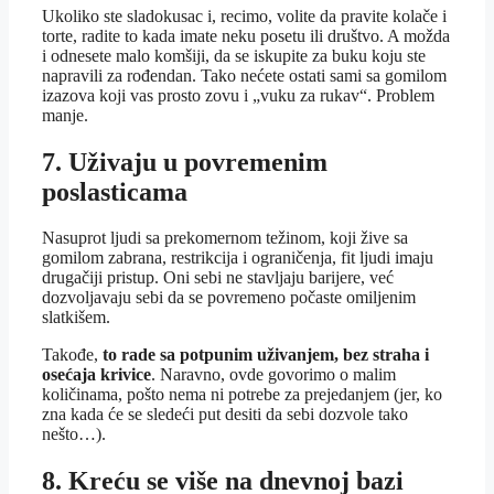
Ukoliko ste sladokusac i, recimo, volite da pravite kolače i
torte, radite to kada imate neku posetu ili društvo. A možda
i odnesete malo komšiji, da se iskupite za buku koju ste
napravili za rođendan. Tako nećete ostati sami sa gomilom
izazova koji vas prosto zovu i „vuku za rukav“. Problem
manje.
7. Uživaju u povremenim
poslasticama
Nasuprot ljudi sa prekomernom težinom, koji žive sa
gomilom zabrana, restrikcija i ograničenja, fit ljudi imaju
drugačiji pristup. Oni sebi ne stavljaju barijere, već
dozvoljavaju sebi da se povremeno počaste omiljenim
slatkišem.
Takođe,
to rade sa potpunim uživanjem, bez straha i
osećaja krivice
. Naravno, ovde govorimo o malim
količinama, pošto nema ni potrebe za prejedanjem (jer, ko
zna kada će se sledeći put desiti da sebi dozvole tako
nešto…).
8. Kreću se više na dnevnoj bazi