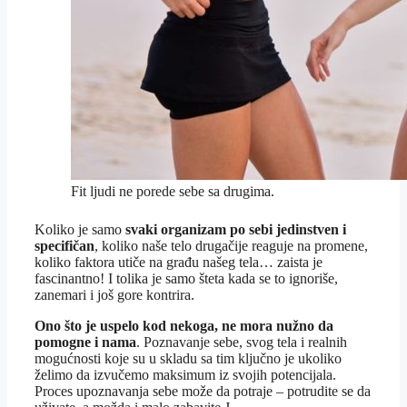
Fit ljudi ne porede sebe sa drugima.
Koliko je samo
svaki organizam po sebi jedinstven i
specifičan
, koliko naše telo drugačije reaguje na promene,
koliko faktora utiče na građu našeg tela… zaista je
fascinantno! I tolika je samo šteta kada se to ignoriše,
zanemari i još gore kontrira.
Ono što je uspelo kod nekoga, ne mora nužno da
pomogne i nama
. Poznavanje sebe, svog tela i realnih
mogućnosti koje su u skladu sa tim ključno je ukoliko
želimo da izvučemo maksimum iz svojih potencijala.
Proces upoznavanja sebe može da potraje – potrudite se da