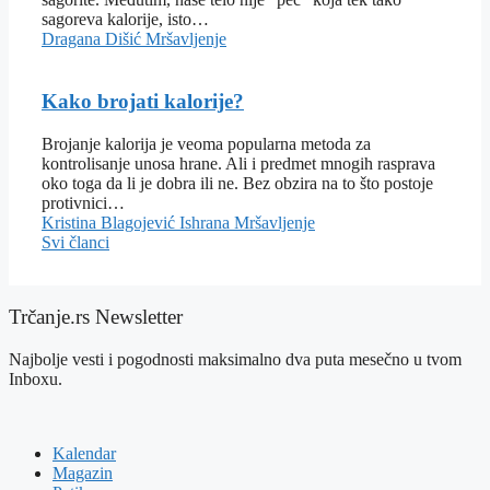
sagoreva kalorije, isto…
Dragana Dišić
Mršavljenje
Kako brojati kalorije?
Brojanje kalorija je veoma popularna metoda za
kontrolisanje unosa hrane. Ali i predmet mnogih rasprava
oko toga da li je dobra ili ne. Bez obzira na to što postoje
protivnici…
Kristina Blagojević
Ishrana
Mršavljenje
Svi članci
Trčanje.rs Newsletter
Najbolje vesti i pogodnosti maksimalno dva puta mesečno u tvom
Inboxu.
Kalendar
Magazin