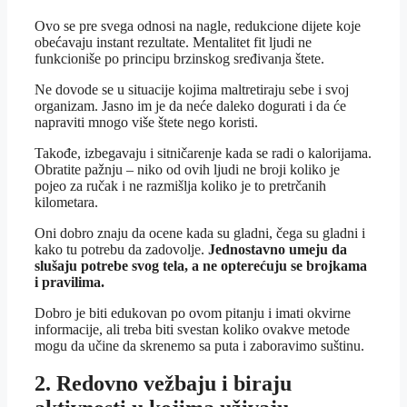
Ovo se pre svega odnosi na nagle, redukcione dijete koje
obećavaju instant rezultate. Mentalitet fit ljudi ne
funkcioniše po principu brzinskog sređivanja štete.
Ne dovode se u situacije kojima maltretiraju sebe i svoj
organizam. Jasno im je da neće daleko dogurati i da će
napraviti mnogo više štete nego koristi.
Takođe, izbegavaju i sitničarenje kada se radi o kalorijama.
Obratite pažnju – niko od ovih ljudi ne broji koliko je
pojeo za ručak i ne razmišlja koliko je to pretrčanih
kilometara.
Oni dobro znaju da ocene kada su gladni, čega su gladni i
kako tu potrebu da zadovolje.
Jednostavno umeju da
slušaju potrebe svog tela, a ne opterećuju se brojkama
i pravilima.
Dobro je biti edukovan po ovom pitanju i imati okvirne
informacije, ali treba biti svestan koliko ovakve metode
mogu da učine da skrenemo sa puta i zaboravimo suštinu.
2. Redovno vežbaju i biraju