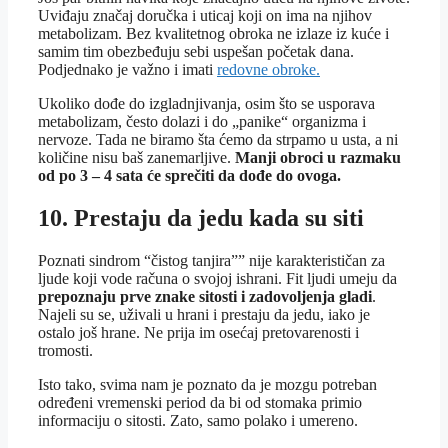
Uviđaju značaj doručka i uticaj koji on ima na njihov
metabolizam. Bez kvalitetnog obroka ne izlaze iz kuće i
samim tim obezbeđuju sebi uspešan početak dana.
Podjednako je važno i imati
redovne obroke.
Ukoliko dođe do izgladnjivanja, osim što se usporava
metabolizam, često dolazi i do „panike“ organizma i
nervoze. Tada ne biramo šta ćemo da strpamo u usta, a ni
količine nisu baš zanemarljive.
Manji obroci u razmaku
od po 3 – 4 sata će sprečiti da dođe do ovoga.
10. Prestaju da jedu kada su siti
Poznati sindrom “čistog tanjira”” nije karakterističan za
ljude koji vode računa o svojoj ishrani. Fit ljudi umeju da
prepoznaju prve znake sitosti i zadovoljenja gladi
.
Najeli su se, uživali u hrani i prestaju da jedu, iako je
ostalo još hrane. Ne prija im osećaj pretovarenosti i
tromosti.
Isto tako, svima nam je poznato da je mozgu potreban
određeni vremenski period da bi od stomaka primio
informaciju o sitosti. Zato, samo polako i umereno.