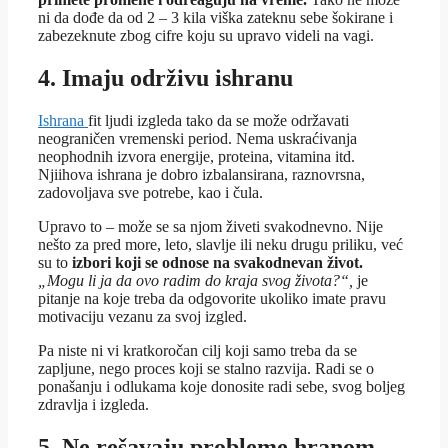
ni da dođe da od 2 – 3 kila viška zateknu sebe šokirane i
zabezeknute zbog cifre koju su upravo videli na vagi.
4. Imaju održivu ishranu
Ishrana
fit ljudi izgleda tako da se može održavati
neograničen vremenski period. Nema uskraćivanja
neophodnih izvora energije, proteina, vitamina itd.
Njiihova ishrana je dobro izbalansirana, raznovrsna,
zadovoljava sve potrebe, kao i čula.
Upravo to – može se sa njom živeti svakodnevno. Nije
nešto za pred more, leto, slavlje ili neku drugu priliku, već
su to
izbori koji se odnose na svakodnevan život.
„Mogu li ja da ovo radim do kraja svog života?“,
je
pitanje na koje treba da odgovorite ukoliko imate pravu
motivaciju vezanu za svoj izgled.
Pa niste ni vi kratkoročan cilj koji samo treba da se
zapljune, nego proces koji se stalno razvija. Radi se o
ponašanju i odlukama koje donosite radi sebe, svog boljeg
zdravlja i izgleda.
5. Ne rešavaju probleme hranom