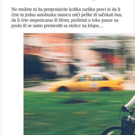
Ne možete ni da pretpostavite koliku razliku pravi to da li
ćete tu jednu autobusku stanicu otići peške ili sačekati bus,
da li ćete stepenicama ili lifom, prošetati u toku pauze na
poslu ili se samo premestiti sa stolice na klupu…