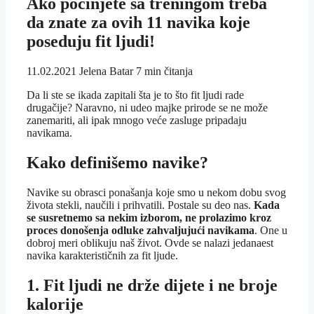
Ako počinjete sa treningom treba
da znate za ovih 11 navika koje
poseduju fit ljudi!
11.02.2021
Jelena Batar
7 min čitanja
Da li ste se ikada zapitali šta je to što fit ljudi rade
drugačije? Naravno, ni udeo majke prirode se ne može
zanemariti, ali ipak mnogo veće zasluge pripadaju
navikama.
Kako definišemo navike?
Navike su obrasci ponašanja koje smo u nekom dobu svog
života stekli, naučili i prihvatili. Postale su deo nas.
Kada
se susretnemo sa nekim izborom, ne prolazimo kroz
proces donošenja odluke zahvaljujući navikama
. One u
dobroj meri oblikuju naš život. Ovde se nalazi jedanaest
navika karakterističnih za fit ljude.
1. Fit ljudi ne drže dijete i ne broje
kalorije