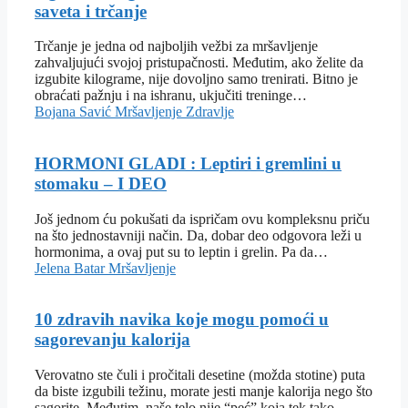
saveta i trčanje
Trčanje je jedna od najboljih vežbi za mršavljenje
zahvaljujući svojoj pristupačnosti. Međutim, ako želite da
izgubite kilograme, nije dovoljno samo trenirati. Bitno je
obraćati pažnju i na ishranu, ukjučiti treninge…
Bojana Savić
Mršavljenje
Zdravlje
HORMONI GLADI : Leptiri i gremlini u
stomaku – I DEO
Još jednom ću pokušati da ispričam ovu kompleksnu priču
na što jednostavniji način. Da, dobar deo odgovora leži u
hormonima, a ovaj put su to leptin i grelin. Pa da…
Jelena Batar
Mršavljenje
10 zdravih navika koje mogu pomoći u
sagorevanju kalorija
Verovatno ste čuli i pročitali desetine (možda stotine) puta
da biste izgubili težinu, morate jesti manje kalorija nego što
sagorite. Međutim, naše telo nije “peć” koja tek tako