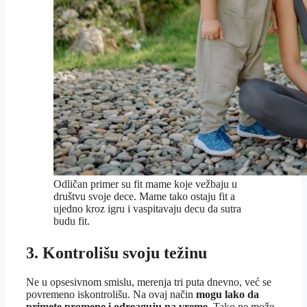
Odličan primer su fit mame koje vežbaju u
društvu svoje dece. Mame tako ostaju fit a
ujedno kroz igru i vaspitavaju decu da sutra
budu fit.
3. Kontrolišu svoju težinu
Ne u opsesivnom smislu, merenja tri puta dnevno, već se
povremeno iskontrolišu. Na ovaj način
mogu lako da
primete promene i odreaguju na vreme.
Tako ne može