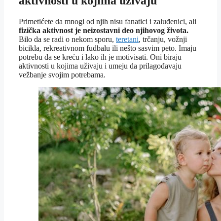
aktivnosti u kojima uživaju
Primetićete da mnogi od njih nisu fanatici i zaluđenici, ali
fizička aktivnost je neizostavni deo njihovog života.
Bilo da se radi o nekom sporu,
teretani
, trčanju, vožnji
bicikla, rekreativnom fudbalu ili nešto sasvim peto. Imaju
potrebu da se kreću i lako ih je motivisati. Oni biraju
aktivnosti u kojima uživaju i umeju da prilagođavaju
vežbanje svojim potrebama.