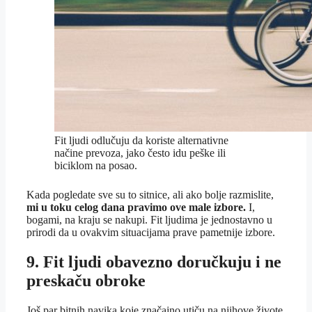
Fit ljudi odlučuju da koriste alternativne
načine prevoza, jako često idu peške ili
biciklom na posao.
Kada pogledate sve su to sitnice, ali ako bolje razmislite,
mi u toku celog dana pravimo ove male izbore.
I,
bogami, na kraju se nakupi. Fit ljudima je jednostavno u
prirodi da u ovakvim situacijama prave pametnije izbore.
9. Fit ljudi obavezno doručkuju i ne
preskaču obroke
Još par bitnih navika koje značajno utiču na njihove živote.