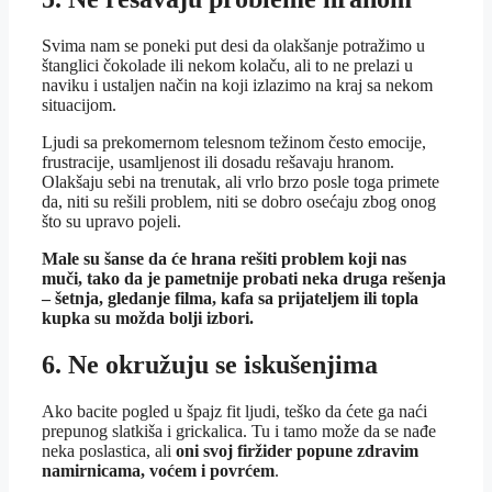
Svima nam se poneki put desi da olakšanje potražimo u
štanglici čokolade ili nekom kolaču, ali to ne prelazi u
naviku i ustaljen način na koji izlazimo na kraj sa nekom
situacijom.
Ljudi sa prekomernom telesnom težinom često emocije,
frustracije, usamljenost ili dosadu rešavaju hranom.
Olakšaju sebi na trenutak, ali vrlo brzo posle toga primete
da, niti su rešili problem, niti se dobro osećaju zbog onog
što su upravo pojeli.
Male su šanse da će hrana rešiti problem koji nas
muči, tako da je pametnije probati neka druga rešenja
– šetnja, gledanje filma, kafa sa prijateljem ili topla
kupka su možda bolji izbori.
6. Ne okružuju se iskušenjima
Ako bacite pogled u špajz fit ljudi, teško da ćete ga naći
prepunog slatkiša i grickalica. Tu i tamo može da se nađe
neka poslastica, ali
oni svoj firžider popune zdravim
namirnicama, voćem i povrćem
.