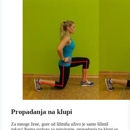
Propadanja na klupi
Za mnoge žene, gore od šišmiša uživo je samo šišmiš
rukav! Nema razloga za nerviranje, propadanja na klupi su