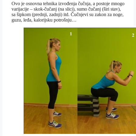
Ovo je osnovna tehnika izvođenja čučnja, a postoje mnogo
varijacije – skok-čučanj (na slici), sumo čučanj (širi stav),
sa šipkom (prednji, zadnji) itd. Čučnjevi su zakon za noge,
guzu, leđa, kalorijsku potrošnju…