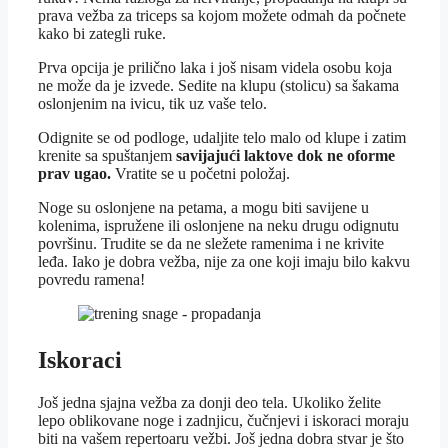
prava vežba za triceps sa kojom možete odmah da počnete
kako bi zategli ruke.
Prva opcija je prilično laka i još nisam videla osobu koja
ne može da je izvede. Sedite na klupu (stolicu) sa šakama
oslonjenim na ivicu, tik uz vaše telo.
Odignite se od podloge, udaljite telo malo od klupe i zatim
krenite sa spuštanjem
savijajući laktove dok ne oforme
prav ugao.
Vratite se u početni položaj.
Noge su oslonjene na petama, a mogu biti savijene u
kolenima, ispružene ili oslonjene na neku drugu odignutu
površinu. Trudite se da ne sležete ramenima i ne krivite
leđa. Iako je dobra vežba, nije za one koji imaju bilo kakvu
povredu ramena!
Iskoraci
Još jedna sjajna vežba za donji deo tela. Ukoliko želite
lepo oblikovane noge i zadnjicu, čučnjevi i iskoraci moraju
biti na vašem repertoaru vežbi. Još jedna dobra stvar je što