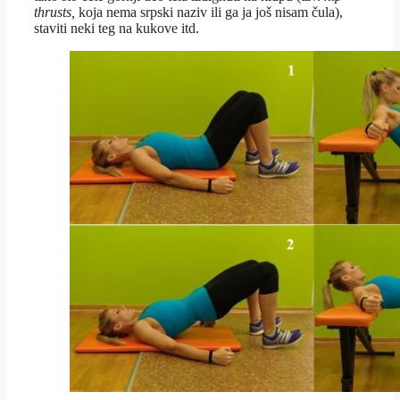
thrusts,
koja nema srpski naziv ili ga ja još nisam čula),
staviti neki teg na kukove itd.