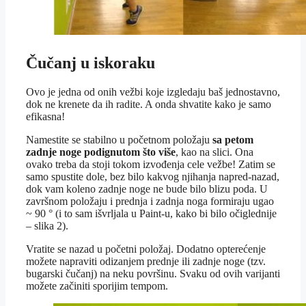
Čučanj u iskoraku
Ovo je jedna od onih vežbi koje izgledaju baš jednostavno,
dok ne krenete da ih radite. A onda shvatite kako je samo
efikasna!
Namestite se stabilno u početnom položaju
sa petom
zadnje noge podignutom što više
, kao na slici. Ona
ovako treba da stoji tokom izvođenja cele vežbe! Zatim se
samo spustite dole, bez bilo kakvog njihanja napred-nazad,
dok vam koleno zadnje noge ne bude bilo blizu poda. U
završnom položaju i prednja i zadnja noga formiraju ugao
~ 90 ° (i to sam išvrljala u Paint-u, kako bi bilo očiglednije
– slika 2).
Vratite se nazad u početni položaj. Dodatno opterećenje
možete napraviti odizanjem prednje ili zadnje noge (tzv.
bugarski čučanj) na neku površinu. Svaku od ovih varijanti
možete začiniti sporijim tempom.