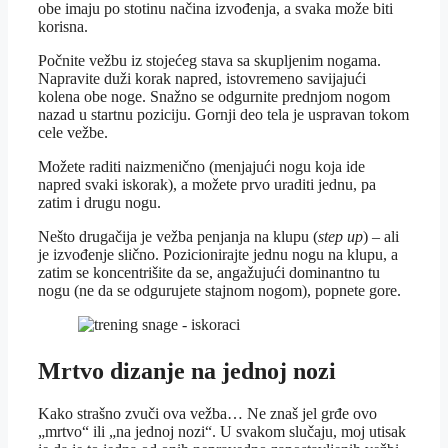
obe imaju po stotinu načina izvođenja, a svaka može biti
korisna.
Počnite vežbu iz stojećeg stava sa skupljenim nogama.
Napravite duži korak napred, istovremeno savijajući
kolena obe noge. Snažno se odgurnite prednjom nogom
nazad u startnu poziciju. Gornji deo tela je uspravan tokom
cele vežbe.
Možete raditi naizmenično (menjajući nogu koja ide
napred svaki iskorak), a možete prvo uraditi jednu, pa
zatim i drugu nogu.
Nešto drugačija je vežba penjanja na klupu (
step up
) – ali
je izvođenje slično. Pozicionirajte jednu nogu na klupu, a
zatim se koncentrišite da se, angažujući dominantno tu
nogu (ne da se odgurujete stajnom nogom), popnete gore.
Mrtvo dizanje na jednoj nozi
Kako strašno zvuči ova vežba… Ne znaš jel grđe ovo
„mrtvo“ ili „na jednoj nozi“. U svakom slučaju, moj utisak