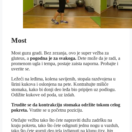
Most
Most guzu gradi. Bez zezanja, ovo je super vežba za
gluteus, a
pogodna je za svakoga.
Dete može da je radi, a
promenom ugla i tempa, postaje zaista naporna. Probajte i
uverite se.
Ležeći na leđima, kolena savijenih, stopala razdvojena u
širini kukova i oslonjena na pete. Kontrahujte mišiće
stomaka, kako bi donji deo leđa bio pripijen uz podlogu.
Odižite kukove od poda, uz izdah.
Trudite se da kontrakciju stomaka održite tokom celog
pokreta.
Vratite se u početnu poziciju.
Otežajte vežbu tako što ćete napraviti dužu zadršku na
kraju pokreta, tako što ćete odignuti jednu nogu u vazduh,
tako što ćete gornji deo tela izdignuti na klupu (tzv.
hip