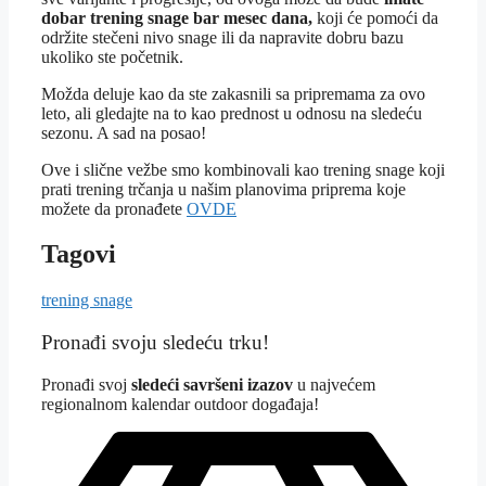
dobar trening snage bar mesec dana,
koji će pomoći da
održite stečeni nivo snage ili da napravite dobru bazu
ukoliko ste početnik.
Možda deluje kao da ste zakasnili sa pripremama za ovo
leto, ali gledajte na to kao prednost u odnosu na sledeću
sezonu. A sad na posao!
Ove i slične vežbe smo kombinovali kao trening snage koji
prati trening trčanja u našim planovima priprema koje
možete da pronađete
OVDE
Tagovi
trening snage
Pronađi svoju sledeću trku!
Pron
ađi svoj
sledeći savršeni izazov
u najvećem
regionalnom kalendar outdoor događaja!