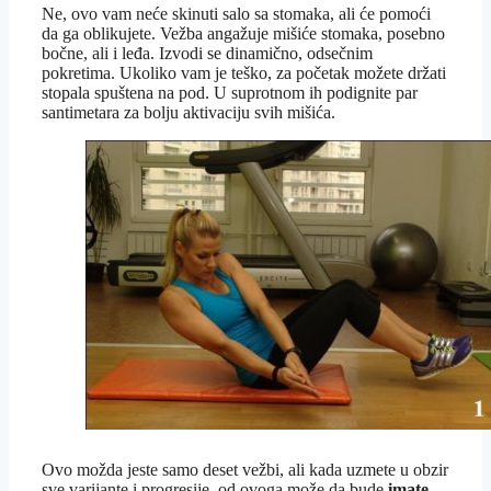
Ne, ovo vam neće skinuti salo sa stomaka, ali će pomoći
da ga oblikujete. Vežba angažuje mišiće stomaka, posebno
bočne, ali i leđa. Izvodi se dinamično, odsečnim
pokretima. Ukoliko vam je teško, za početak možete držati
stopala spuštena na pod. U suprotnom ih podignite par
santimetara za bolju aktivaciju svih mišića.
Ovo možda jeste samo deset vežbi, ali kada uzmete u obzir
sve varijante i progresije, od ovoga može da bude
imate