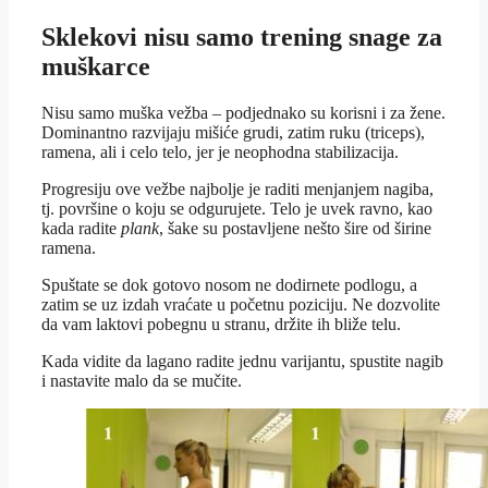
Sklekovi
nisu samo trening snage za
muškarce
Nisu samo muška vežba – podjednako su korisni i za žene.
Dominantno razvijaju mišiće grudi, zatim ruku (triceps),
ramena, ali i celo telo, jer je neophodna stabilizacija.
Progresiju ove vežbe najbolje je raditi menjanjem nagiba,
tj. površine o koju se odgurujete. Telo je uvek ravno, kao
kada radite
plank
, šake su postavljene nešto šire od širine
ramena.
Spuštate se dok gotovo nosom ne dodirnete podlogu, a
zatim se uz izdah vraćate u početnu poziciju. Ne dozvolite
da vam laktovi pobegnu u stranu, držite ih bliže telu.
Kada vidite da lagano radite jednu varijantu, spustite nagib
i nastavite malo da se mučite.