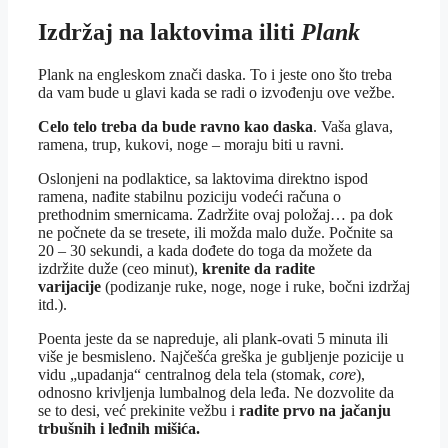
Izdržaj na laktovima iliti
Plank
Plank na engleskom znači daska. To i jeste ono što treba
da vam bude u glavi kada se radi o izvođenju ove vežbe.
Celo telo treba da bude ravno kao daska
. Vaša glava,
ramena, trup, kukovi, noge – moraju biti u ravni.
Oslonjeni na podlaktice, sa laktovima direktno ispod
ramena, nađite stabilnu poziciju vodeći računa o
prethodnim smernicama. Zadržite ovaj položaj… pa dok
ne počnete da se tresete, ili možda malo duže. Počnite sa
20 – 30 sekundi, a kada dođete do toga da možete da
izdržite duže (ceo minut),
krenite da radite
varijacije
(podizanje ruke, noge, noge i ruke, bočni izdržaj
itd.).
Poenta jeste da se napreduje, ali plank-ovati 5 minuta ili
više je besmisleno. Najčešća greška je gubljenje pozicije u
vidu „upadanja“ centralnog dela tela (stomak,
core
),
odnosno krivljenja lumbalnog dela leđa. Ne dozvolite da
se to desi, već prekinite vežbu i
radite prvo na jačanju
trbušnih i leđnih mišića.