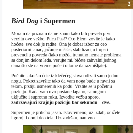
Bird Dog
i Supermen
Moram da priznam da ne znam kako bih prevela prvu
verziju ove vežbe. Ptica Pas!? O.o Elem, zovite je kako
hoćete, sve dok je radite. Ona je dobar izbor za ceo
posteriorni lanac, jačanje mišića, stabilizaciju trupa i
prevenciju povreda (iako možda trenutno nemate problema
sa donjim delom leđa, verujte mi, bićete zahvalni jednog
dana što ste na vreme počeli o tome da razmišljate).
Počnite tako što ćete iz klečećeg stava odizati samo jednu
nogu. Pokret završite tako da vam noga bude u ravni sa
telom, prstiju usmerenih ka podu. Vratite se u početnu
poziciju. Kada vam ovo postane lagano, sa nogom
uključite i suprotnu ruku. Izvodite vežbu sporo,
zadržavajući krajnju poziciju bar sekundu – dve.
Supermen je prilično jasan. Istovremeno, uz izdah, odižete
i gornji i donji deo tela. Uz zadršku, naravno.