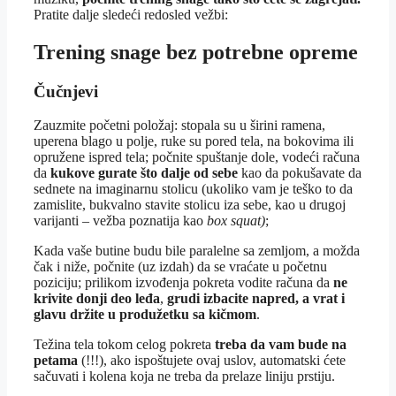
Pratite dalje sledeći redosled vežbi:
Trening snage bez potrebne opreme
Čučnjevi
Zauzmite početni položaj: stopala su u širini ramena,
uperena blago u polje, ruke su pored tela, na bokovima ili
opružene ispred tela; počnite spuštanje dole, vodeći računa
da
kukove gurate što dalje od sebe
kao da pokušavate da
sednete na imaginarnu stolicu (ukoliko vam je teško to da
zamislite, bukvalno stavite stolicu iza sebe, kao u drugoj
varijanti – vežba poznatija kao
box squat)
;
Kada vaše butine budu bile paralelne sa zemljom, a možda
čak i niže, počnite (uz izdah) da se vraćate u početnu
poziciju; prilikom izvođenja pokreta vodite računa da
ne
krivite donji deo leđa
,
grudi izbacite napred,
a vrat i
glavu držite u
produžetku sa kičmom
.
Težina tela tokom celog pokreta
treba da vam bude na
petama
(!!!), ako ispoštujete ovaj uslov, automatski ćete
sačuvati i kolena koja ne treba da prelaze liniju prstiju.