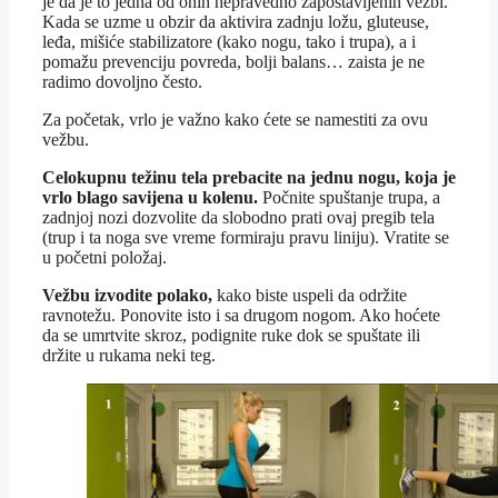
je da je to jedna od onih nepravedno zapostavljenih vežbi.
Kada se uzme u obzir da aktivira zadnju ložu, gluteuse,
leđa, mišiće stabilizatore (kako nogu, tako i trupa), a i
pomažu prevenciju povreda, bolji balans… zaista je ne
radimo dovoljno često.
Za početak, vrlo je važno kako ćete se namestiti za ovu
vežbu.
Celokupnu težinu tela prebacite na jednu nogu, koja je
vrlo blago savijena u kolenu.
Počnite spuštanje trupa, a
zadnjoj nozi dozvolite da slobodno prati ovaj pregib tela
(trup i ta noga sve vreme formiraju pravu liniju). Vratite se
u početni položaj.
Vežbu izvodite polako,
kako biste uspeli da održite
ravnotežu. Ponovite isto i sa drugom nogom. Ako hoćete
da se umrtvite skroz, podignite ruke dok se spuštate ili
držite u rukama neki teg.