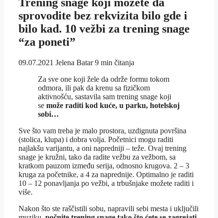
Trening snage koji možete da
sprovodite bez rekvizita bilo gde i
bilo kad. 10 vežbi za trening snage
“za poneti”
09.07.2021
Jelena Batar
9 min čitanja
Za sve one koji žele da održe formu tokom
odmora, ili pak da krenu sa fizičkom
aktivnošću, sastavila sam trening snage koji
se
može raditi kod kuće, u parku, hotelskoj
sobi…
Sve što vam treba je malo prostora, uzdignuta površina
(stolica, klupa) i dobra volja. Početnici mogu raditi
najlakšu varijantu, a oni napredniji – teže. Ovaj trening
snage je kružni, tako da radite vežbu za vežbom, sa
kratkom pauzom između serija, odnosno krugova. 2 – 3
kruga za početnike, a 4 za naprednije. Optimalno je raditi
10 – 12 ponavljanja po vežbi, a trbušnjake možete raditi i
više.
Nakon što ste raščistili sobu, napravili sebi mesta i uključili
muziku,
počnite trening snage tako što ćete se zagrejati.