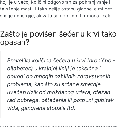
koji je u većoj količini odgovoran za pohranjivanje i
taloženje masti. I tako ćelije ostanu gladne, a mi bez
snage i energije, ali zato sa gomilom hormona i sala.
Zašto je povišen šećer u krvi tako
opasan?
Prevelika količina šećera u krvi (hronično –
dijabetes) u krajnjoj liniji je toksična i
dovodi do mnogih ozbiljnih zdravstvenih
problema, kao što su srčane smetnje,
uvećan rizik od moždanog udara, otežan
rad bubrega, oštećenja ili potpuni gubitak
vida, gangrena stopala itd.