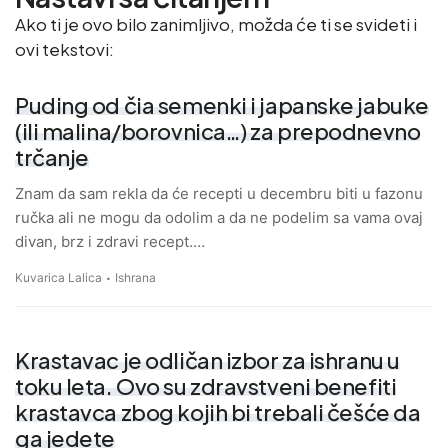
Ako ti je ovo bilo zanimljivo, možda će ti se svideti i
ovi tekstovi:
Puding od čia semenki i japanske jabuke
(ili malina/borovnica…) za prepodnevno
trčanje
Znam da sam rekla da će recepti u decembru biti u fazonu
ručka ali ne mogu da odolim a da ne podelim sa vama ovaj
divan, brz i zdravi recept.…
Kuvarica Lalica
Ishrana
Krastavac je odličan izbor za ishranu u
toku leta. Ovo su zdravstveni benefiti
krastavca zbog kojih bi trebali češće da
ga jedete