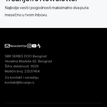
Najbolje vesti i pogodnosti maksimalno dva puta
mesečno u tvom Inboxu.
Newsletter
SBR SERIES DOO Beograd
Veselina Masleše 62, Beograd
Šifra delatnosti: 9329
Matični broj: 21537454
Za kontakt i saradnju:
kontakt@trcanje.rs