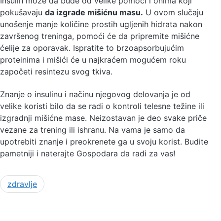
Insulin može da bude od velike pomoći i onima koji
pokušavaju
da izgrade mišićnu masu.
U ovom slučaju
unošenje manje količine prostih ugljenih hidrata nakon
završenog treninga, pomoći će da pripremite mišićne
ćelije za oporavak. Ispratite to brzoapsorbujućim
proteinima i mišići će u najkraćem mogućem roku
započeti resintezu svog tkiva.
Znanje o insulinu i načinu njegovog delovanja je od
velike koristi bilo da se radi o kontroli telesne težine ili
izgradnji mišićne mase. Neizostavan je deo svake priče
vezane za trening ili ishranu. Na vama je samo da
upotrebiti znanje i preokrenete ga u svoju korist. Budite
pametniji i naterajte Gospodara da radi za vas!
zdravlje