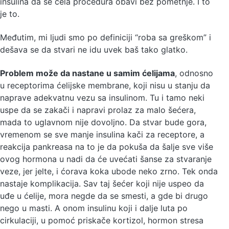
insulina da se cela procedura obavi bez pometnje. I to
je to.
Međutim, mi ljudi smo po definiciji “roba sa greškom” i
dešava se da stvari ne idu uvek baš tako glatko.
Problem može da nastane u samim ćelijama
, odnosno
u receptorima ćelijske membrane, koji nisu u stanju da
naprave adekvatnu vezu sa insulinom. Tu i tamo neki
uspe da se zakači i napravi prolaz za malo šećera,
mada to uglavnom nije dovoljno. Da stvar bude gora,
vremenom se sve manje insulina kači za receptore, a
reakcija pankreasa na to je da pokuša da šalje sve više
ovog hormona u nadi da će uvećati šanse za stvaranje
veze, jer jelte, i ćorava koka ubode neko zrno. Tek onda
nastaje komplikacija. Sav taj šećer koji nije uspeo da
uđe u ćelije, mora negde da se smesti, a gde bi drugo
nego u masti. A onom insulinu koji i dalje luta po
cirkulaciji, u pomoć priskače kortizol, hormon stresa