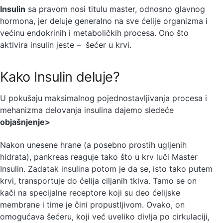
Insulin
sa pravom nosi titulu master, odnosno glavnog
hormona, jer deluje generalno na sve ćelije organizma i
većinu endokrinih i metaboličkih procesa. Ono što
aktivira insulin jeste – šećer u krvi.
Kako Insulin deluje?
U pokušaju maksimalnog pojednostavljivanja procesa i
mehanizma delovanja insulina dajemo sledeće
objašnjenje>
Nakon unesene hrane (a posebno prostih ugljenih
hidrata), pankreas reaguje tako što u krv luči Master
Insulin. Zadatak insulina potom je da se, isto tako putem
krvi, transportuje do ćelija ciljanih tkiva. Tamo se on
kači na specijalne receptore koji su deo ćelijske
membrane i time je čini propustljivom. Ovako, on
omogućava šećeru, koji već uveliko divlja po cirkulaciji,