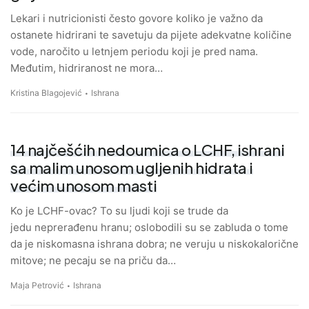
Lekari i nutricionisti često govore koliko je važno da
ostanete hidrirani te savetuju da pijete adekvatne količine
vode, naročito u letnjem periodu koji je pred nama.
Međutim, hidriranost ne mora…
Kristina Blagojević
Ishrana
14 najčešćih nedoumica o LCHF, ishrani
sa malim unosom ugljenih hidrata i
većim unosom masti
Ko je LCHF-ovac? To su ljudi koji se trude da
jedu neprerađenu hranu; oslobodili su se zabluda o tome
da je niskomasna ishrana dobra; ne veruju u niskokalorične
mitove; ne pecaju se na priču da…
Maja Petrović
Ishrana