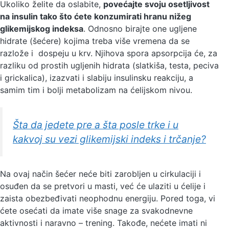
Ukoliko želite da oslabite,
povećajte svoju osetljivost
na insulin tako što ćete konzumirati hranu nižeg
glikemijskog indeksa
. Odnosno birajte one ugljene
hidrate (šećere) kojima treba više vremena da se
razlože i dospeju u krv. Njihova spora apsorpcija će, za
razliku od prostih ugljenih hidrata (slatkiša, testa, peciva
i grickalica), izazvati i slabiju insulinsku reakciju, a
samim tim i bolji metabolizam na ćelijskom nivou.
Šta da jedete pre a šta posle trke i u
kakvoj su vezi glikemijski indeks i trčanje?
Na ovaj način šećer neće biti zarobljen u cirkulaciji i
osuđen da se pretvori u masti, već će ulaziti u ćelije i
zaista obezbeđivati neophodnu energiju. Pored toga, vi
ćete osećati da imate više snage za svakodnevne
aktivnosti i naravno – trening. Takođe, nećete imati ni