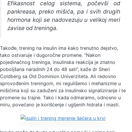
Efikasnost celog sistema, počevši od
pankreasa, preko mišića, pa i svih drugih
hormona koji se nadovezuju u velikoj meri
zavise od treninga.
Takođe, trening na insulin ima kako trenutno dejstvo,
tako ostvaruje i dugoročne promene. “Nakon
pojedinačnog treninga, insulinska reakcija je znatno
poboljšana naradnih 24 do 48 sati”, kaže dr Sheri
Coldberg sa Old Dominion Univerziteta. Ali redovno
sprovođenim treningom, mi regulišemo i mehanizme u
mišićima koji su zaduženi za insulinsko signaliziranje i te
promene su trajne. Tako i kada odmaramo, odnosno u
miru, povećano je korišćenje i ugljenih hidrata i masti.