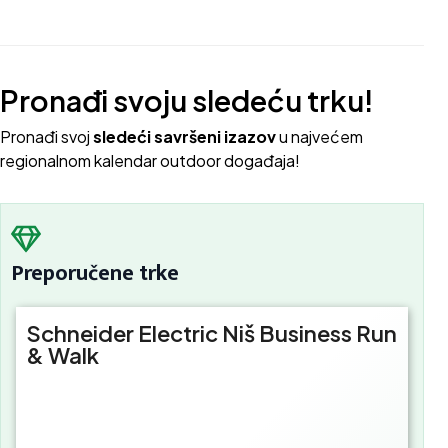
Pronađi svoju sledeću trku!
Pron
ađi svoj
sledeći savršeni izazov
u najvećem
regionalnom kalendar outdoor događaja!
Preporučene trke
Schneider Electric Niš Business Run
& Walk