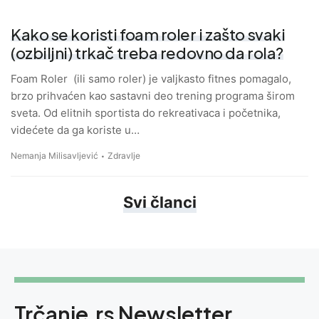
Kako se koristi foam roler i zašto svaki
(ozbiljni) trkač treba redovno da rola?
Foam Roler (ili samo roler) je valjkasto fitnes pomagalo,
brzo prihvaćen kao sastavni deo trening programa širom
sveta. Od elitnih sportista do rekreativaca i početnika,
videćete da ga koriste u…
Nemanja Milisavljević
Zdravlje
Svi članci
Trčanje.rs Newsletter