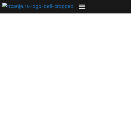
ISHRANA
ZDRAVLJE
Insulin – hormon od
koga zavisi sve i kako
ga korisiti za trening i
mršavljenje
14.09.2020
Jelena Batar
7 min čitanja