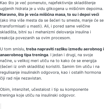
Kao što je već pomenuto, najefektivnije skladištenje
ugljenih hidrata je u vidu glikogena u mišićnim depoima.
Naravno, što je veća mišićna masa, to su i depoi veći
(ako ima više mesta da se šećeri tu smeste, manje će se
transformisati u masti). Ali, i pored same veličine
skladišta, bitni su i mehanizmi delovanja insulina i
reakcija povezanih sa ovim procesom.
U tom smislu,
treba napraviti razliku između aerobnog i
anaerobnog tipa treninga
. I jedan i drugi, na svoje
načine, u velikoj meri utiču na to kako će se energija
(šećeri iz onih skladišta) koristiti. Samim tim utiču i na
regulisanje insulinskih odgovora, kao i ostalih hormona
čiji rad nije nezavistan.
Obim, intenzitet, učestalost i tip su komponente
treninga koje utiču na insulinski odgovor.