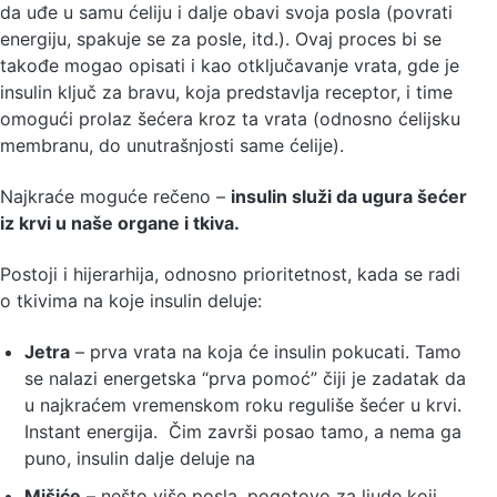
da uđe u samu ćeliju i dalje obavi svoja posla (povrati
energiju, spakuje se za posle, itd.). Ovaj proces bi se
takođe mogao opisati i kao otključavanje vrata, gde je
insulin ključ za bravu, koja predstavlja receptor, i time
omogući prolaz šećera kroz ta vrata (odnosno ćelijsku
membranu, do unutrašnjosti same ćelije).
Najkraće moguće rečeno –
insulin služi da ugura šećer
iz krvi u naše organe i tkiva.
Postoji i hijerarhija, odnosno prioritetnost, kada se radi
o tkivima na koje insulin deluje:
Jetra
– prva vrata na koja će insulin pokucati. Tamo
se nalazi energetska “prva pomoć” čiji je zadatak da
u najkraćem vremenskom roku reguliše šećer u krvi.
Instant energija. Čim završi posao tamo, a nema ga
puno, insulin dalje deluje na
Mišiće
– nešto više posla, pogotovo za ljude koji