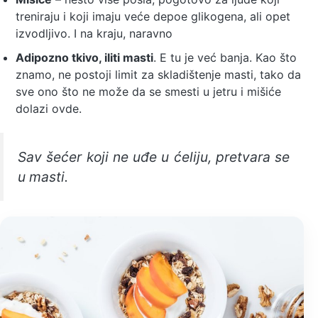
treniraju i koji imaju veće depoe glikogena, ali opet
izvodljivo. I na kraju, naravno
Adipozno tkivo, iliti masti
. E tu je već banja. Kao što
znamo, ne postoji limit za skladištenje masti, tako da
sve ono što ne može da se smesti u jetru i mišiće
dolazi ovde.
Sav šećer koji ne uđe u ćeliju, pretvara se
u masti.