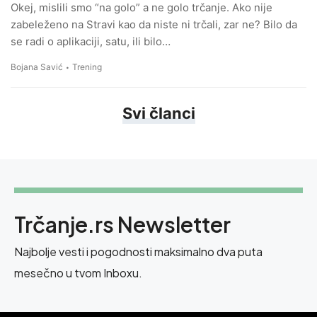
Okej, mislili smo “na golo” a ne golo trčanje. Ako nije
zabeleženo na Stravi kao da niste ni trčali, zar ne? Bilo da
se radi o aplikaciji, satu, ili bilo…
Bojana Savić
Trening
Svi članci
Trčanje.rs Newsletter
Najbolje vesti i pogodnosti maksimalno dva puta
mesečno u tvom Inboxu.