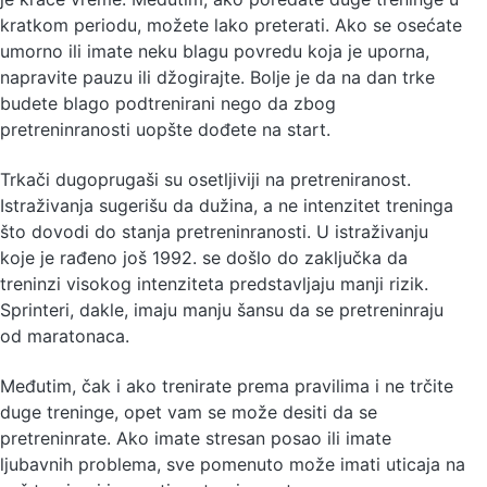
kratkom periodu, možete lako preterati. Ako se osećate
umorno ili imate neku blagu povredu koja je uporna,
napravite pauzu ili džogirajte. Bolje je da na dan trke
budete blago podtrenirani nego da zbog
pretreninranosti uopšte dođete na start.
Trkači dugoprugaši su osetljiviji na pretreniranost.
Istraživanja sugerišu da dužina, a ne intenzitet treninga
što dovodi do stanja pretreninranosti. U istraživanju
koje je rađeno još 1992. se došlo do zaključka da
treninzi visokog intenziteta predstavljaju manji rizik.
Sprinteri, dakle, imaju manju šansu da se pretreninraju
od maratonaca.
Međutim, čak i ako trenirate prema pravilima i ne trčite
duge treninge, opet vam se može desiti da se
pretreninrate. Ako imate stresan posao ili imate
ljubavnih problema, sve pomenuto može imati uticaja na