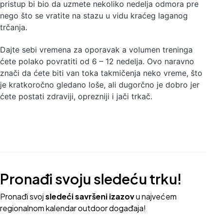
pristup bi bio da uzmete nekoliko nedelja odmora pre
nego što se vratite na stazu u vidu kraćeg laganog
trčanja.
Dajte sebi vremena za oporavak a volumen treninga
ćete polako povratiti od 6 – 12 nedelja. Ovo naravno
znači da ćete biti van toka takmičenja neko vreme, što
je kratkoročno gledano loše, ali dugorčno je dobro jer
ćete postati zdraviji, oprezniji i jači trkač.
Pronađi svoju sledeću trku!
Pron
ađi svoj
sledeći savršeni izazov
u najvećem
regionalnom kalendar outdoor događaja!