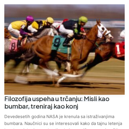
Filozofija uspeha u trčanju: Misli kao
bumbar, treniraj kao konj
Devedesetih godina NASA je krenula sa istraživanjima
bumbara. Naučnici su se interesovali kako da tajnu letenja