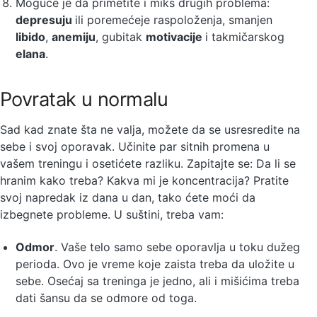
Moguće je da primetite i miks drugih problema:
depresuju
ili poremećeje raspoloženja, smanjen
libido
,
anemiju
, gubitak
motivacije
i takmičarskog
elana
.
Povratak u normalu
Sad kad znate šta ne valja, možete da se usresredite na
sebe i svoj oporavak. Učinite par sitnih promena u
vašem treningu i osetićete razliku. Zapitajte se: Da li se
hranim kako treba? Kakva mi je koncentracija? Pratite
svoj napredak iz dana u dan, tako ćete moći da
izbegnete probleme. U suštini, treba vam:
Odmor
. Vaše telo samo sebe oporavlja u toku dužeg
perioda. Ovo je vreme koje zaista treba da uložite u
sebe. Osećaj sa treninga je jedno, ali i mišićima treba
dati šansu da se odmore od toga.