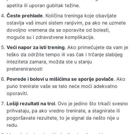
apetita ili uporan gubitak težine.
Česte prehlade
. Količina treninga koje obavljate
ostavlja vaš imuni sistem ranjivim, pa ako ne uzmete
dovoljno vremena da se oporavite od bolesti,
moguće su i zdravstvene komplikacije.
Veći napor za isti trening
. Ako primećujete da vam je
teško da održite tempo ili vas čak i trčanje slabijeg
inteziteta zamara, možda ste u stanju
pretereniranosti
Povrede i bolovi u mišićima se sporije povlače
. Ako
puno trenirate vaše se telo neće moći adekvatno
oporaviti.
Lošiji rezultati na trci
. Ovo je jedino što trkači svesno
prihvataju, pa ako vredno trenirate, a stagnirate ili
pogoršavate rezultete, to je signal da nešto nije u
redu.