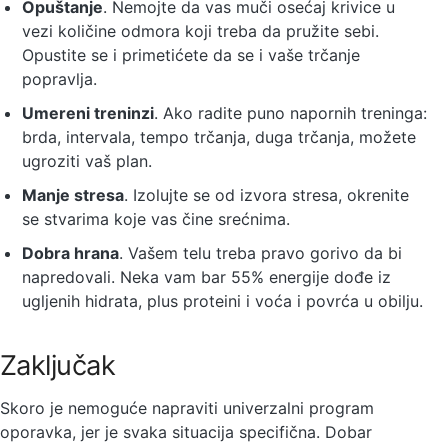
Opuštanje
. Nemojte da vas muči osećaj krivice u
vezi količine odmora koji treba da pružite sebi.
Opustite se i primetićete da se i vaše trčanje
popravlja.
Umereni treninzi
. Ako radite puno napornih treninga:
brda, intervala, tempo trčanja, duga trčanja, možete
ugroziti vaš plan.
Manje stresa
. Izolujte se od izvora stresa, okrenite
se stvarima koje vas čine srećnima.
Dobra hrana
. Vašem telu treba pravo gorivo da bi
napredovali. Neka vam bar 55% energije dođe iz
ugljenih hidrata, plus proteini i voća i povrća u obilju.
Zaključak
Skoro je nemoguće napraviti univerzalni program
oporavka, jer je svaka situacija specifična. Dobar