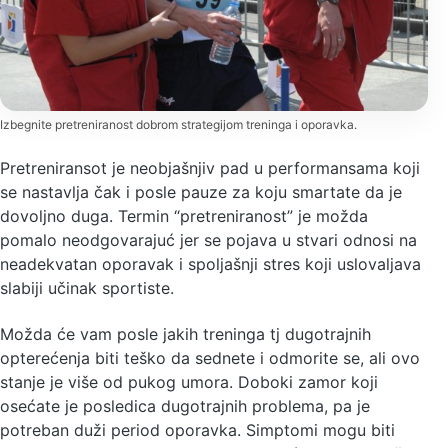
Izbegnite pretreniranost dobrom strategijom treninga i oporavka.
Pretreniransot je neobjašnjiv pad u performansama koji
se nastavlja čak i posle pauze za koju smartate da je
dovoljno duga. Termin “pretreniranost” je možda
pomalo neodgovarajuć jer se pojava u stvari odnosi na
neadekvatan oporavak i spoljašnji stres koji uslovaljava
slabiji učinak sportiste.
Možda će vam posle jakih treninga tj dugotrajnih
opterećenja biti teško da sednete i odmorite se, ali ovo
stanje je više od pukog umora. Doboki zamor koji
osećate je posledica dugotrajnih problema, pa je
potreban duži period oporavka. Simptomi mogu biti