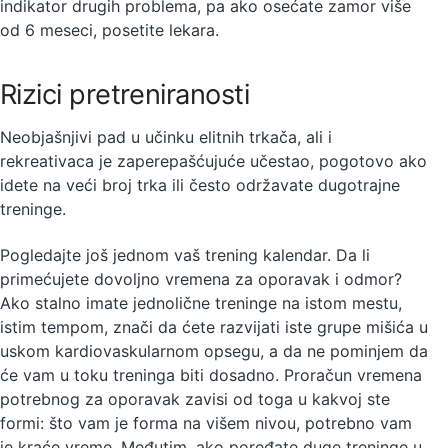
indikator drugih problema, pa ako osećate zamor više
od 6 meseci, posetite lekara.
Rizici pretreniranosti
Neobjašnjivi pad u učinku elitnih trkača, ali i
rekreativaca je zaperepašćujuće učestao, pogotovo ako
idete na veći broj trka ili često održavate dugotrajne
treninge.
Pogledajte još jednom vaš trening kalendar. Da li
primećujete dovoljno vremena za oporavak i odmor?
Ako stalno imate jednolične treninge na istom mestu,
istim tempom, znači da ćete razvijati iste grupe mišića u
uskom kardiovaskularnom opsegu, a da ne pominjem da
će vam u toku treninga biti dosadno. Proračun vremena
potrebnog za oporavak zavisi od toga u kakvoj ste
formi: što vam je forma na višem nivou, potrebno vam
je kraće vreme. Međutim, ako poređate duge treninge u