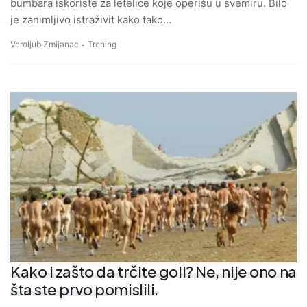
bumbara iskoriste za letelice koje operišu u svemiru. Bilo
je zanimljivo istraživit kako tako…
Veroljub Zmijanac
Trening
Kako i zašto da trčite goli? Ne, nije ono na
šta ste prvo pomislili.