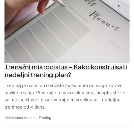
Trenažni mikrociklus – Kako konstruisati
nedeljni trening plan?
Trening je način da izvučete maksimum od svoje zdrave
navike trčanja. Planirajte u makrociklusima, adaptirajte se
za mezocikluse i programirajte mikrocikluse - nedeljne
treninge od 4 dana.
Aleksandar Manić
Trening