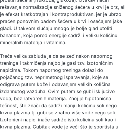
prostih sećera (fruktoza, glukoza). Ovakav način
rešavanja normalizacije sniženog šećera u krvi je brz, ali
je efekat kratkotrajan i kontraproduktivan, jer je ubrzo
praćen ponovnim padom šećera u krvi i osećajem jake
gladi. U takvom slučaju mnogo je bolje glad utoliti
bananom, koja pored energije sadrži i veliku količinu
mineralnih materija i vitamina.
Treća velika zabluda je da se zeđ nakon napornog
treninga i takmičenja najbolje gasi tzv. izotoničnim
napicima. Tokom napornog treninga dolazi do
pojačanog tzv. neprimetnog isparavanja, koje se
odigrava putem kože i odavanjem velikih količina
izdahnutog vazduha. Ovim putem se gubi iskljucivo
voda, bez ratvorenih materija. Znoj je hipotonična
tečnost, što znači da sadrži manju količinu soli nego
krvna plazma tj. gubi se znatno više vode nego soli.
Izotonicni napici inače sadrže istu kolicinu soli kao i
krvna plazma. Gubitak vode je veći što je sportista u