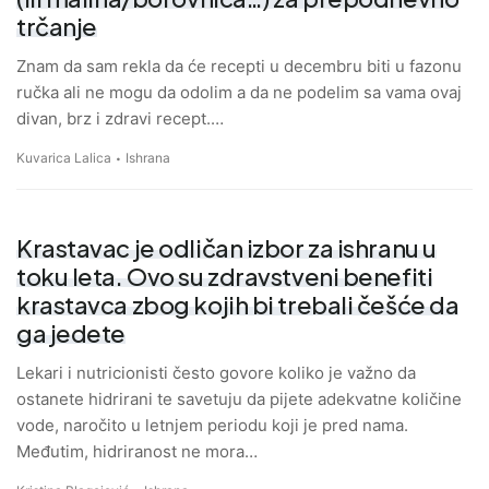
trčanje
Znam da sam rekla da će recepti u decembru biti u fazonu
ručka ali ne mogu da odolim a da ne podelim sa vama ovaj
divan, brz i zdravi recept.…
Kuvarica Lalica
Ishrana
Krastavac je odličan izbor za ishranu u
toku leta. Ovo su zdravstveni benefiti
krastavca zbog kojih bi trebali češće da
ga jedete
Lekari i nutricionisti često govore koliko je važno da
ostanete hidrirani te savetuju da pijete adekvatne količine
vode, naročito u letnjem periodu koji je pred nama.
Međutim, hidriranost ne mora…