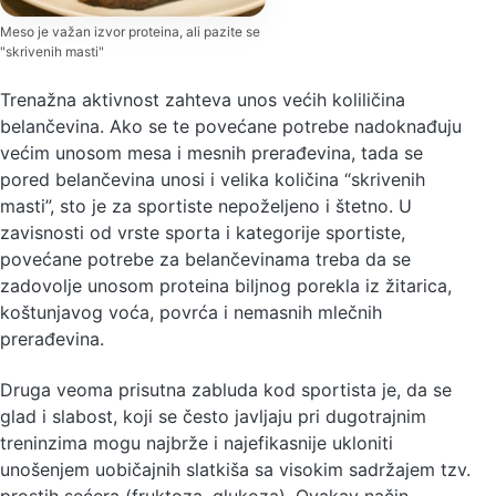
Meso je važan izvor proteina, ali pazite se
"skrivenih masti"
Trenažna aktivnost zahteva unos većih koliličina
belančevina. Ako se te povećane potrebe nadoknađuju
većim unosom mesa i mesnih prerađevina, tada se
pored belančevina unosi i velika količina “skrivenih
masti”, sto je za sportiste nepoželjeno i štetno. U
zavisnosti od vrste sporta i kategorije sportiste,
povećane potrebe za belančevinama treba da se
zadovolje unosom proteina biljnog porekla iz žitarica,
koštunjavog voća, povrća i nemasnih mlečnih
prerađevina.
Druga veoma prisutna zabluda kod sportista je, da se
glad i slabost, koji se često javljaju pri dugotrajnim
treninzima mogu najbrže i najefikasnije ukloniti
unošenjem uobičajnih slatkiša sa visokim sadržajem tzv.