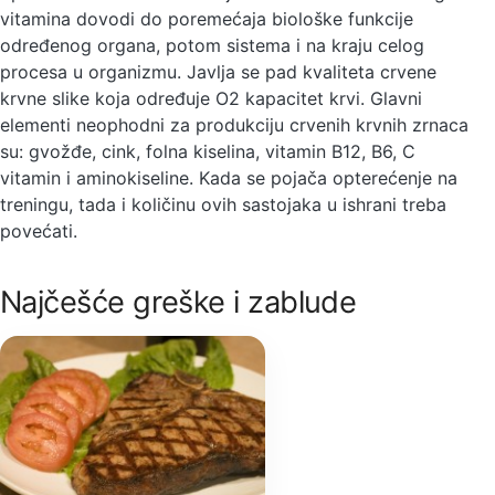
vitamina dovodi do poremećaja biološke funkcije
određenog organa, potom sistema i na kraju celog
procesa u organizmu. Javlja se pad kvaliteta crvene
krvne slike koja određuje O2 kapacitet krvi. Glavni
elementi neophodni za produkciju crvenih krvnih zrnaca
su: gvožđe, cink, folna kiselina, vitamin B12, B6, C
vitamin i aminokiseline. Kada se pojača opterećenje na
treningu, tada i količinu ovih sastojaka u ishrani treba
povećati.
Najčešće greške i zablude