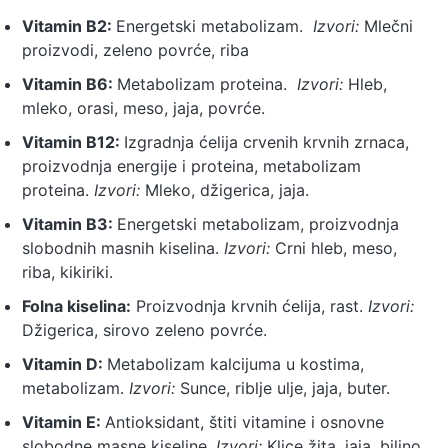
Vitamin
B2:
Energetski metabolizam.
Izvori:
Mlečni
proizvodi, zeleno povrće, riba
Vitamin
B6:
Metabolizam proteina.
Izvori:
Hleb,
mleko, orasi, meso, jaja, povrće.
Vitamin
B12:
Izgradnja ćelija crvenih krvnih
zrnaca,
proizvodnja energije i proteina, metabolizam
proteina.
Izvori:
Mleko, džigerica, jaja.
Vitamin
B3:
Energetski metabolizam, proizvodnja
slobodnih masnih kiselina.
Izvori:
Crni hleb, meso,
riba, kikiriki.
Folna kiselina:
Proizvodnja krvnih ćelija, rast.
Izvori:
Džigerica, sirovo zeleno povrće.
Vitamin
D:
Metabolizam kalcijuma u kostima,
metabolizam.
Izvori:
Sunce, riblje ulje, jaja, buter.
Vitamin
E:
Antioksidant, štiti vitamine i
osnovne
slobodne masne kiseline.
Izvori:
Klice žita, jaja, biljno