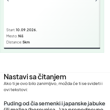
Start:
10.09.2026.
Star
Mesto:
Niš
Mes
Distance:
5km
Dist
Nastavi sa čitanjem
Ako ti je ovo bilo zanimljivo, možda će ti se svideti i
ovi tekstovi:
Puding od čia semenki i japanske jabuke
(ili malina/borovnica…) za prepodnevno