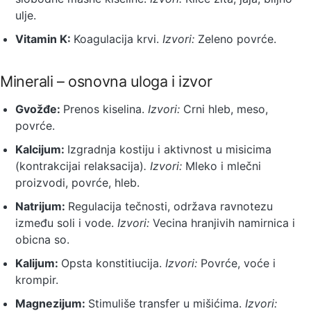
ulje.
Vitamin
K:
Koagulacija krvi.
Izvori:
Zeleno povrće.
Minerali – osnovna uloga i izvor
Gvožđe:
Prenos kiselina.
Izvori:
Crni hleb, meso,
povrće.
Kalcijum:
Izgradnja kostiju i aktivnost u misicima
(kontrakcijai relaksacija)
. Izvori:
Mleko i mlečni
proizvodi, povrće, hleb.
Natrijum:
Regulacija tečnosti, održava ravnotezu
između soli i vode.
Izvori:
Vecina hranjivih namirnica i
obicna so.
Kalijum:
Opsta konstitiucija.
Izvori:
Povrće, voće i
krompir.
Magnezijum:
Stimuliše transfer u mišićima.
Izvori: