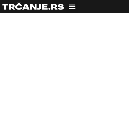
ISHRANA
Ishrana uopšte i
ishrana za sportiste
07.06.2010
Milan Miletić
5 min čitanja