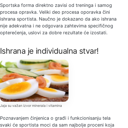
Sportska forma direktno zavisi od treninga i samog
procesa opravka. Veliki deo procesa oporavka čini
ishrana sportista. Naučno je dokazano da ako ishrana
nije adekvatna i ne odgovara zahtevima specifičnog
opterećenja, uslovi za dobre rezultate će izostati.
Ishrana je individualna stvar!
Jaja su važan izvor minerala i vitamina
Poznavanjem činjenica o građi i funkcionisanju tela
svaki će sportista moci da sam najbolje proceni koja