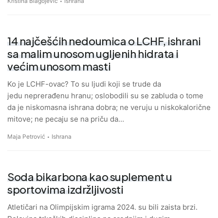
Kristina Blagojević
Ishrana
14 najčešćih nedoumica o LCHF, ishrani
sa malim unosom ugljenih hidrata i
većim unosom masti
Ko je LCHF-ovac? To su ljudi koji se trude da
jedu neprerađenu hranu; oslobodili su se zabluda o tome
da je niskomasna ishrana dobra; ne veruju u niskokalorične
mitove; ne pecaju se na priču da…
Maja Petrović
Ishrana
Soda bikarbona kao suplement u
sportovima izdržljivosti
Atletičari na Olimpijskim igrama 2024. su bili zaista brzi.