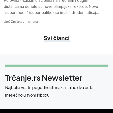
Polovina trkačkih disciplina na srednjim i dugim
distancama donele su nove olimpijske rekorde. Nove
“supershoes” (super patike) su imali određeni uticaj…
Uroš Zmijanac
Ishrana
Svi članci
Trčanje.rs Newsletter
Najbolje vesti i pogodnosti maksimalno dva puta
mesečno u tvom Inboxu.