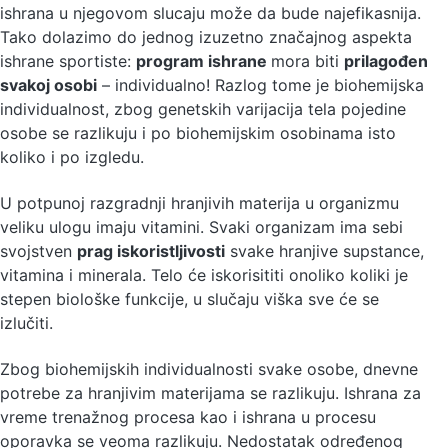
ishrana u njegovom slucaju može da bude najefikasnija.
Tako dolazimo do jednog izuzetno značajnog aspekta
ishrane sportiste:
program ishrane
mora biti
prilagođen
svakoj osobi
– individualno! Razlog tome je biohemijska
individualnost, zbog genetskih varijacija tela pojedine
osobe se razlikuju i po biohemijskim osobinama isto
koliko i po izgledu.
U potpunoj razgradnji hranjivih materija u organizmu
veliku ulogu imaju vitamini. Svaki organizam ima sebi
svojstven
prag iskoristljivosti
svake hranjive supstance,
vitamina i minerala. Telo će iskorisititi onoliko koliki je
stepen biološke funkcije, u slučaju viška sve će se
izlučiti.
Zbog biohemijskih individualnosti svake osobe, dnevne
potrebe za hranjivim materijama se razlikuju. Ishrana za
vreme trenažnog procesa kao i ishrana u procesu
oporavka se veoma razlikuju. Nedostatak određenog