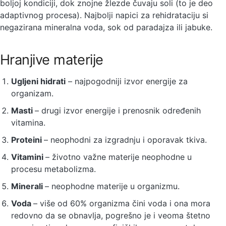
boljoj kondiciji, dok znojne žlezde čuvaju soli (to je deo
adaptivnog procesa). Najbolji napici za rehidrataciju si
negazirana mineralna voda, sok od paradajza ili jabuke.
Hranjive materije
Ugljeni hidrati
– najpogodniji izvor energije za
organizam.
Masti
– drugi izvor energije i prenosnik određenih
vitamina.
Proteini
– neophodni za izgradnju i oporavak tkiva.
Vitamini
– životno važne materije neophodne u
procesu metabolizma.
Minerali
– neophodne materije u organizmu.
Voda
– više od 60% organizma čini voda i ona mora
redovno da se obnavlja, pogrešno je i veoma štetno