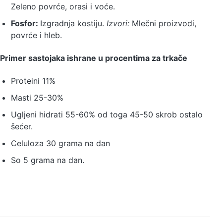
Zeleno povrće, orasi i voće.
Fosfor:
Izgradnja kostiju.
Izvori:
Mlečni proizvodi,
povrće i hleb.
Primer sastojaka ishrane u procentima za trkače
Proteini 11%
Masti 25-30%
Ugljeni hidrati 55-60% od toga 45-50 skrob ostalo
šećer.
Celuloza 30 grama na dan
So 5 grama na dan.