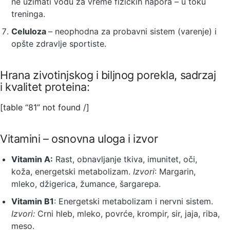
ne uzimati vodu za vreme fizičkih napora – u toku
treninga.
Celuloza
– neophodna za probavni sistem (varenje) i
opšte zdravlje sportiste.
Hrana zivotinjskog i biljnog porekla, sadrzaj
i kvalitet proteina:
[table “81” not found /]
Vitamini – osnovna uloga i izvor
Vitamin A:
Rast, obnavljanje tkiva, imunitet, oči,
koža, energetski metabolizam.
Izvori
: Margarin,
mleko, džigerica, žumance, šargarepa.
Vitamin B1
: Energetski metabolizam i nervni sistem.
Izvori:
Crni hleb, mleko, povrće, krompir, sir, jaja, riba,
meso.