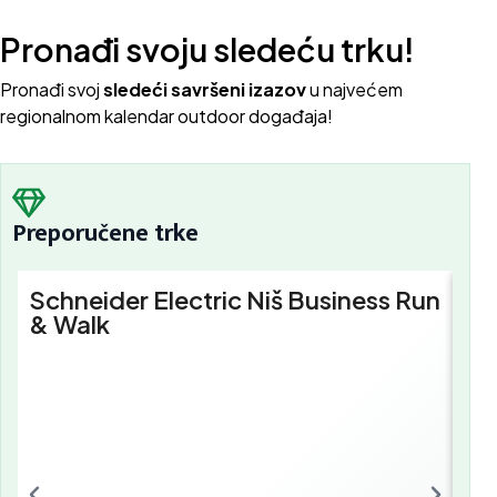
Pronađi svoju sledeću trku!
Pron
ađi svoj
sledeći savršeni izazov
u najvećem
regionalnom kalendar outdoor događaja!
Preporučene trke
Schneider Electric Niš Business Run
Sc
& Walk
Bu