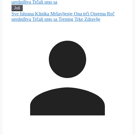
uredništva
Trčali smo sa
Još
Sve
Ishrana
Klinika
Mršavljenje
Ona trči
Oprema
Reč
uredništva
Trčali smo sa
Trening
Trke
Zdravlje