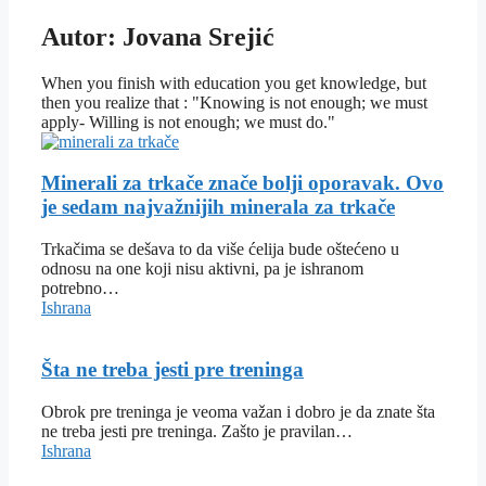
Autor: Jovana Srejić
When you finish with education you get knowledge, but
then you realize that : "Knowing is not enough; we must
apply- Willing is not enough; we must do."
Minerali za trkače znače bolji oporavak. Ovo
je sedam najvažnijih minerala za trkače
Trkačima se dešava to da više ćelija bude oštećeno u
odnosu na one koji nisu aktivni, pa je ishranom
potrebno…
Ishrana
Šta ne treba jesti pre treninga
Obrok pre treninga je veoma važan i dobro je da znate šta
ne treba jesti pre treninga. Zašto je pravilan…
Ishrana