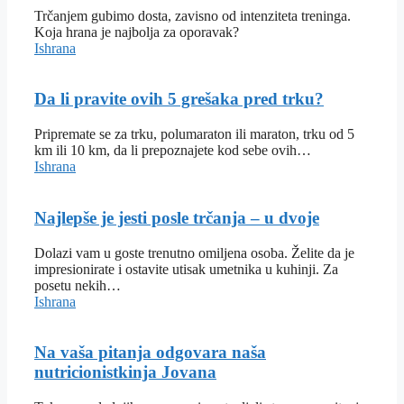
Trčanjem gubimo dosta, zavisno od intenziteta treninga.
Koja hrana je najbolja za oporavak?
Ishrana
Da li pravite ovih 5 grešaka pred trku?
Pripremate se za trku, polumaraton ili maraton, trku od 5
km ili 10 km, da li prepoznajete kod sebe ovih…
Ishrana
Najlepše je jesti posle trčanja – u dvoje
Dolazi vam u goste trenutno omiljena osoba. Želite da je
impresionirate i ostavite utisak umetnika u kuhinji. Za
posetu nekih…
Ishrana
Na vaša pitanja odgovara naša
nutricionistkinja Jovana