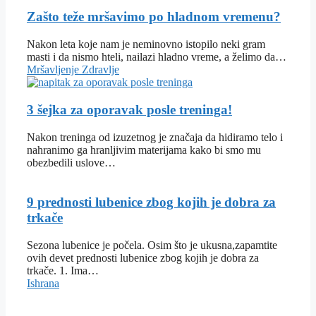
Zašto teže mršavimo po hladnom vremenu?
Nakon leta koje nam je neminovno istopilo neki gram
masti i da nismo hteli, nailazi hladno vreme, a želimo da…
Mršavljenje
Zdravlje
3 šejka za oporavak posle treninga!
Nakon treninga od izuzetnog je značaja da hidiramo telo i
nahranimo ga hranljivim materijama kako bi smo mu
obezbedili uslove…
9 prednosti lubenice zbog kojih je dobra za
trkače
Sezona lubenice je počela. Osim što je ukusna,zapamtite
ovih devet prednosti lubenice zbog kojih je dobra za
trkače. 1. Ima…
Ishrana