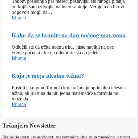
Tokom poslednjih par meseci postavljali ste mnoga pitanja
od kojih sam izdvojila najinteresantnije. Verujem da bi ovi
odgovori mogli da…
Ishrana
Kako da se hranite na dan noćnog maratona
Odlučili ste da trčite noćnu trku, niste navikli na ovo
vreme početka trke i u dilemi ste šta da jedete…
Ishrana
Koja je moja idealna težina?
Postoji jako puno formula koje računaju optimalnu telesnu
težnu, ali je istina da niti jedna matematička formula ne
može da…
Ishrana
Trčanje.rs Newsletter
Najbolje vesti i pogodnosti maksimalno dva puta mesečno u tvom