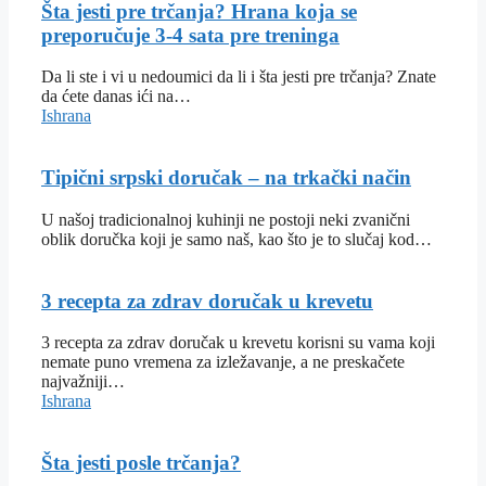
Šta jesti pre trčanja? Hrana koja se
preporučuje 3-4 sata pre treninga
Da li ste i vi u nedoumici da li i šta jesti pre trčanja? Znate
da ćete danas ići na…
Ishrana
Tipični srpski doručak – na trkački način
U našoj tradicionalnoj kuhinji ne postoji neki zvanični
oblik doručka koji je samo naš, kao što je to slučaj kod…
3 recepta za zdrav doručak u krevetu
3 recepta za zdrav doručak u krevetu korisni su vama koji
nemate puno vremena za izležavanje, a ne preskačete
najvažniji…
Ishrana
Šta jesti posle trčanja?