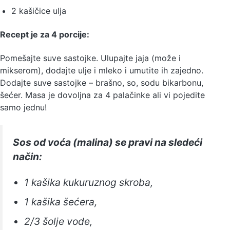
2 kašičice ulja
Recept je za 4 porcije:
Pomešajte suve sastojke. Ulupajte jaja (može i
mikserom), dodajte ulje i mleko i umutite ih zajedno.
Dodajte suve sastojke – brašno, so, sodu bikarbonu,
šećer. Masa je dovoljna za 4 palačinke ali vi pojedite
samo jednu!
Sos od voća (malina) se pravi na sledeći
način:
1 kašika kukuruznog skroba,
1 kašika šećera,
2/3 šolje vode,