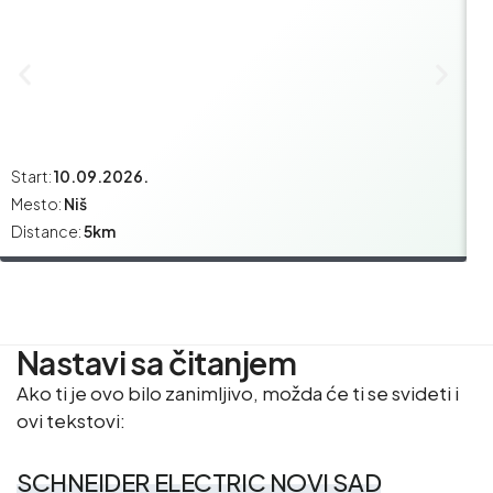
Start:
10.09.2026.
St
Mesto:
Niš
M
Distance:
5km
Di
Nastavi sa čitanjem
Ako ti je ovo bilo zanimljivo, možda će ti se svideti i
ovi tekstovi:
SCHNEIDER ELECTRIC NOVI SAD