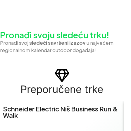
Pronađi svoju sledeću trku!
Pron
ađi svoj
sledeći savršeni izazov
u najvećem
regionalnom kalendar outdoor događaja!
Preporučene trke
Schneider Electric Niš Business Run &
S
Walk
R