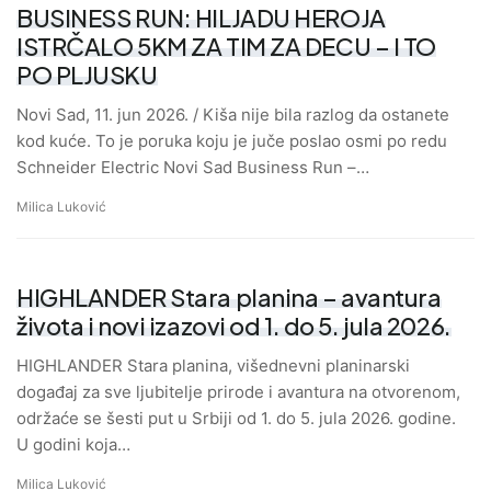
BUSINESS RUN: HILJADU HEROJA
ISTRČALO 5KM ZA TIM ZA DECU – I TO
PO PLJUSKU
Novi Sad, 11. jun 2026. / Kiša nije bila razlog da ostanete
kod kuće. To je poruka koju je juče poslao osmi po redu
Schneider Electric Novi Sad Business Run –…
Milica Luković
HIGHLANDER Stara planina – avantura
života i novi izazovi od 1. do 5. jula 2026.
HIGHLANDER Stara planina, višednevni planinarski
događaj za sve ljubitelje prirode i avantura na otvorenom,
održaće se šesti put u Srbiji od 1. do 5. jula 2026. godine.
U godini koja…
Milica Luković