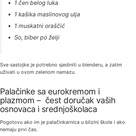
1 čen belog luka
1 kašika maslinovog ulja
1 muskatni oraščić
So, biber po želji
Sve sastojke je potrebno sjediniti u blenderu, a zatim
uživati u ovom zelenom namazu.
Palačinke sa eurokremom i
plazmom – čest doručak vaših
osnovaca i srednjoškolaca
Pogotovu ako im je palačinkarnica u blizini škole i ako
nemaju prvi čas.