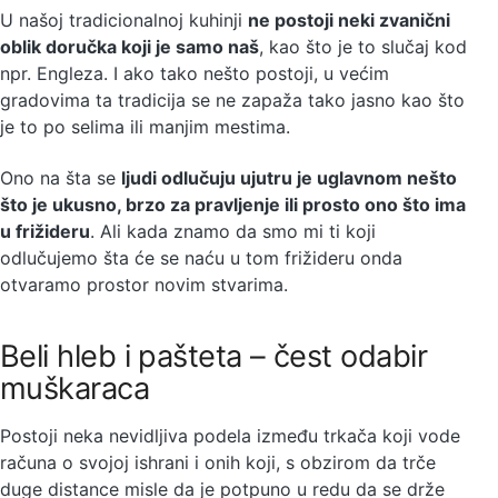
U našoj tradicionalnoj kuhinji
ne postoji neki zvanični
oblik doručka koji je samo naš
, kao što je to slučaj kod
npr. Engleza. I ako tako nešto postoji, u većim
gradovima ta tradicija se ne zapaža tako jasno kao što
je to po selima ili manjim mestima.
Ono na šta se
ljudi odlučuju ujutru je uglavnom nešto
što je ukusno, brzo za pravljenje ili prosto ono što ima
u frižideru
. Ali kada znamo da smo mi ti koji
odlučujemo šta će se naću u tom frižideru onda
otvaramo prostor novim stvarima.
Beli hleb i pašteta – čest odabir
muškaraca
Postoji neka nevidljiva podela između trkača koji vode
računa o svojoj ishrani i onih koji, s obzirom da trče
duge distance misle da je potpuno u redu da se drže