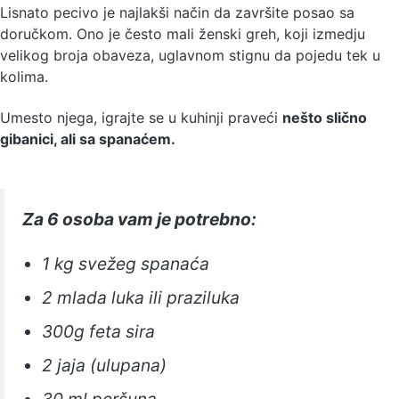
Lisnato pecivo je najlakši način da završite posao sa
doručkom. Ono je često mali ženski greh, koji izmedju
velikog broja obaveza, uglavnom stignu da pojedu tek u
kolima.
Umesto njega, igrajte se u kuhinji praveći
nešto slično
gibanici, ali sa spanaćem.
Za 6 osoba vam je potrebno:
1 kg svežeg spanaća
2 mlada luka ili praziluka
300g feta sira
2 jaja (ulupana)
30 ml peršuna