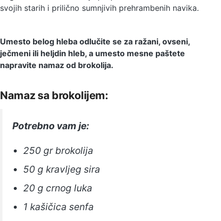
svojih starih i prilično sumnjivih prehrambenih navika.
Umesto belog hleba odlučite se za ražani, ovseni,
ječmeni ili heljdin hleb, a umesto mesne paštete
napravite namaz od brokolija.
Namaz sa brokolijem:
Potrebno vam je:
250 gr brokolija
50 g kravljeg sira
20 g crnog luka
1 kašičica senfa