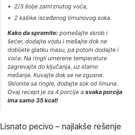
2/3 šolje zamrznutog voća,
2 kašike isceđenog limunovog soka.
Kako da spremite:
pomešajte skrob i
šećer, dodajte vodu i mešajte dok ne
dobijete glatku masu, pa potom dodajte i
voće. Na ringli umerene temperature
zagrevajte do ključanja, uz stalno
mešanje. Kuvajte dok se ne zgusne.
Sklonite sa ringle, dodajte sok od limuna.
Ovaj recept je za 4 porcije a
svaka porcija
ima samo 35 kcal!
Lisnato pecivo – najlakše rešenje