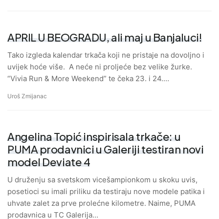
APRIL U BEOGRADU, ali maj u Banjaluci!
Tako izgleda kalendar trkača koji ne pristaje na dovoljno i
uvijek hoće više. A neće ni proljeće bez velike žurke.
“Vivia Run & More Weekend” te čeka 23. i 24.…
Uroš Zmijanac
Angelina Topić inspirisala trkače: u
PUMA prodavnici u Galeriji testiran novi
model Deviate 4
U druženju sa svetskom vicešampionkom u skoku uvis,
posetioci su imali priliku da testiraju nove modele patika i
uhvate zalet za prve prolećne kilometre. Naime, PUMA
prodavnica u TC Galerija…