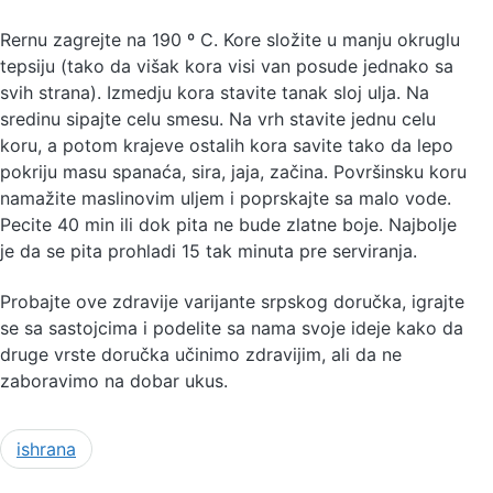
Rernu zagrejte na 190 º C. Kore složite u manju okruglu
tepsiju (tako da višak kora visi van posude jednako sa
svih strana). Izmedju kora stavite tanak sloj ulja. Na
sredinu sipajte celu smesu. Na vrh stavite jednu celu
koru, a potom krajeve ostalih kora savite tako da lepo
pokriju masu spanaća, sira, jaja, začina. Površinsku koru
namažite maslinovim uljem i poprskajte sa malo vode.
Pecite 40 min ili dok pita ne bude zlatne boje. Najbolje
je da se pita prohladi 15 tak minuta pre serviranja.
Probajte ove zdravije varijante srpskog doručka, igrajte
se sa sastojcima i podelite sa nama svoje ideje kako da
druge vrste doručka učinimo zdravijim, ali da ne
zaboravimo na dobar ukus.
ishrana