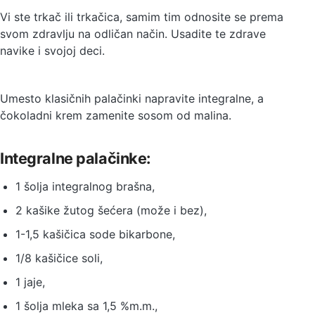
Vi ste trkač ili trkačica, samim tim odnosite se prema
svom zdravlju na odličan način. Usadite te zdrave
navike i svojoj deci.
Umesto klasičnih palačinki napravite integralne, a
čokoladni krem zamenite sosom od malina.
Integralne palačinke:
1 šolja integralnog brašna,
2 kašike žutog šećera (može i bez),
1-1,5 kašičica sode bikarbone,
1/8 kašičice soli,
1 jaje,
1 šolja mleka sa 1,5 %m.m.,