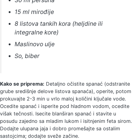
15 ml mirođije
8 listova tankih kora (heljdine ili
integralne kore)
Maslinovo ulje
So, biber
Kako se priprema:
Detaljno očistite spanać (odstranite
grube središnje delove listova spanaća), operite, potom
prokuvajte 2-3 min u vrlo maloj količini ključale vode.
Ocedite spanać i isperite pod hladnom vodom, ocedite
višak tečnosti. Isecite blanširan spanać i stavite u
posudu zajedno sa mladim lukom i isitnjenim feta sirom.
Dodajte ulupana jaja i dobro promešajte sa ostalim
sastojcima; dodajte sveže začine.