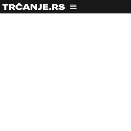
Tipični srpski
doručak – na trkački
način
19.02.2020
Jovana Srejić
4 min čitanja