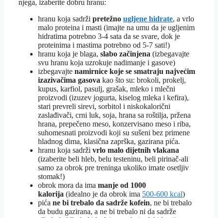
njega, izaberite dobru hranu:
hranu koja sadrži
pretežno
ugljene hidrate
, a vrlo
malo proteina i masti (imajte na umu da je ugljenim
hidratima potrebno 3-4 sata da se svare, dok je
proteinima i mastima potrebno od 5-7 sati!)
hranu koja je blaga,
slabo začinjena
(izbegavajte
svu hranu koja uzrokuje nadimanje i gasove)
izbegavajte
namirnice koje se smatraju najvećim
izazivačima gasova
kao što su: brokoli, prokelj,
kupus, karfiol, pasulj, grašak, mleko i mlečni
proizvodi (izuzev jogurta, kiselog mleka i kefira),
stari prevreli sirevi, sorbitol i niskokalorični
zaslađivači, crni luk, soja, hrana sa roštilja, pržena
hrana, prepečeno meso, konzervisano meso i riba,
suhomesnati proizvodi koji su sušeni bez primene
hladnog dima, klasična zaprška, gazirana pića.
hranu koja sadrži
vrlo malo dijetnih vlakana
(izaberite beli hleb, belu testeninu, beli pirinač-ali
samo za obrok pre treninga ukoliko imate osetljiv
stomak!)
obrok mora da ima
manje od 1000
kalorija
(idealno je da obrok ima
500-600 kcal
)
pića
ne bi trebalo da sadrže kofein
, ne bi trebalo
da budu gazirana, a ne bi trebalo ni da sadrže