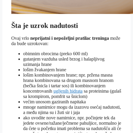
Šta je uzrok nadutosti
Ovaj vrlo
neprijatni i nepoželjni pratilac treninga
može
da bude uzrokovan:
obimnim obrocima (preko 600 ml)
gutanjem vazduha usled brzog i halapljivog
uzimanja hrane
lošim žvakanjem hrane
lošim kombinovanjem hrane; npr. pržena masna
hrana kombinovana sa drugom masnom hranom
(bečka šnicla i tartar sos) ili kombinovanjem
koncentrovanih
ugljenih hidrata
sa proteinima (gulaš
sa krompirom, pomfrit sa šniclom)
većim unosom gaziranih napitaka
mnoge namirnice mogu da izazovu osećaj nadutosti,
a među njima su i žuti sir i jaja
ako uvodite nove namirnice, npr. počinjete tek da
jedete ovsene/ražane/ječmene pahuljice, normalno je
da ćete u početku imati problema sa nadutošću ali će