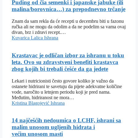
Puding od čia semenki i japanske jabuke (ili
malina/borovnica…) za prepodnevno trčanje
Znam da sam rekla da će recepti u decembru biti u fazonu
ručka ali ne mogu da odolim a da ne podelim sa vama ovaj
divan, brz i zdravi recept.…
Kuvarica Lalica
Ishrana
Krastavac je odličan izbor za ishranu u toku
leta. Ovo su zdravstveni benefiti krastavca
zbog kojih bi trebali češće da ga jedete
Lekari i nutricionisti često govore koliko je važno da
ostanete hidrirani te savetuju da pijete adekvatne količine
vode, naročito u letnjem periodu koji je pred nama.
Međutim, hidriranost ne mora…
Kristina Blagojević
Ishrana
14 najčešćih nedoumica o LCHF, ishrani sa
malim unosom ugljenih hidrata i
većim unosom masti