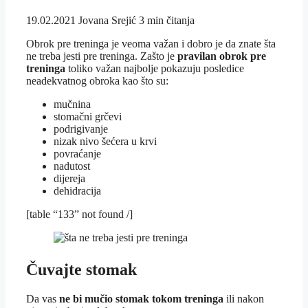
19.02.2021
Jovana Srejić
3 min čitanja
Obrok pre treninga je veoma važan i dobro je da znate šta
ne treba jesti pre treninga. Zašto je
pravilan obrok pre
treninga
toliko važan najbolje pokazuju posledice
neadekvatnog obroka kao što su:
mučnina
stomačni grčevi
podrigivanje
nizak nivo šećera u krvi
povraćanje
nadutost
dijereja
dehidracija
[table “133” not found /]
Čuvajte stomak
Da vas
ne bi mučio stomak tokom treninga
ili nakon