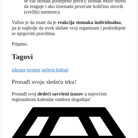
se vaš stomak postepeno privići; stomak može burno
da reaguje i ako iznenada povećate količinu sirovih
(svežih) namirnica
Važno je da znate da je
reakcija stomaka individualna
,
pa je najbolje da uvek slušate svoj organizam i podređujete
se njegovim pravilima.
Prijatno.
Tagovi
ishrana
trening
ugljeni hidrati
Pronađi svoju sledeću trku!
Pron
ađi svoj
sledeći savršeni izazov
u najvećem
regionalnom kalendar outdoor događaja!