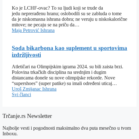
Ko je LCHF-ovac? To su ljudi koji se trude da
jedu neprerađenu hranu; oslobodili su se zabluda o tome
da je niskomasna ishrana dobra; ne veruju u niskokalorične
mitove; ne pecaju se na priču da…
Maja Petrović
Ishrana
Soda bikarbona kao suplement u sportovima
izdržljivosti
Atletičari na Olimpijskim igrama 2024. su bili zaista brzi.
Polovina trkačkih disciplina na srednjim i dugim
distancama donele su nove olimpijske rekorde. Nove
“supershoes” (super patike) su imali određeni uticaj…
Uroš Zmijanac
Ishrana
Svi članci
Trčanje.rs Newsletter
Najbolje vesti i pogodnosti maksimalno dva puta mesečno u tvom
Inboxu.