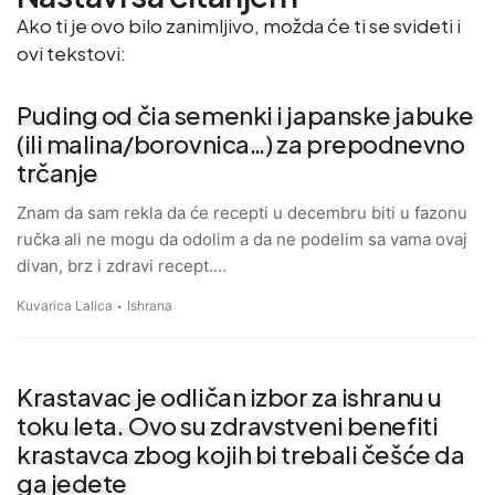
Ako ti je ovo bilo zanimljivo, možda će ti se svideti i
ovi tekstovi:
Puding od čia semenki i japanske jabuke
(ili malina/borovnica…) za prepodnevno
trčanje
Znam da sam rekla da će recepti u decembru biti u fazonu
ručka ali ne mogu da odolim a da ne podelim sa vama ovaj
divan, brz i zdravi recept.…
Kuvarica Lalica
Ishrana
Krastavac je odličan izbor za ishranu u
toku leta. Ovo su zdravstveni benefiti
krastavca zbog kojih bi trebali češće da
ga jedete