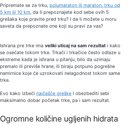
Pripremate se za trku,
polumaraton ili maraton, trku od
5 km ili 10 km
, da li prepoznajete kod sebe ovih 5
grešaka koje pravite pred trku? I da li možete u moru
saveta da prepoznate one koji su pravi za vas?
Ishrana pre trke ima
veliki uticaj na sam rezultat
i kako
se osećate tokom trke. Trkači i trkačice često odlaze u
ekstreme kada je ishrana u pitanju, bilo da uzimaju
premalo ili previše hrane, ili biraju potpuno pogrešne
namirnice koje će uzrokovati nelagodnost tokom same
trke.
Evo kako izbeći
najčešće greške
i obezbediti sebi
maksimalno dobar početak trke, pa i sam rezultat.
Ogromne količine ugljenih hidrata