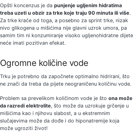
Opšti koncenzus je da
punjenje ugljenim hidratima
treba uzeti u obzir za trke koje traju 90 minuta ili više
.
Za trke kraće od toga, a posebno za sprint trke, nizak
nivo glikogena u mišićima nije glavni uzrok umora, pa
samim tim ni konzumiranje visoko ugljenohidratne dijete
neće imati pozitivan efekat.
Ogromne količine vode
Trku je potrebno da započnete optimalno hidrirani, što
ne znači da treba da pijete neograničenu količinu vode.
Problem sa prevelikom količinom vode je što
ona može
da razredi elektrolite
, što može da uzrokuje grčenje u
mišićima kao i njihovu slabost, a u ekstremnim
slučajevima može da dođe i do hiponatremije koja
može ugroziti život!