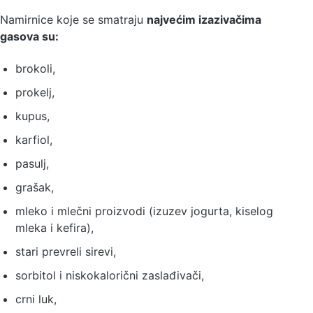
Namirnice koje se smatraju
najvećim izazivačima
gasova su:
brokoli,
prokelj,
kupus,
karfiol,
pasulj,
grašak,
mleko i mlečni proizvodi (izuzev jogurta, kiselog
mleka i kefira),
stari prevreli sirevi,
sorbitol i niskokalorični zaslađivači,
crni luk,