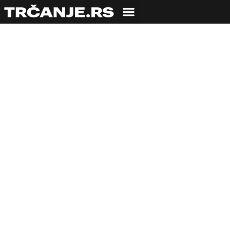
ISHRANA
Da li pravite ovih 5
grešaka pred trku?
23.10.2012
Jovana Srejić
4 min čitanja