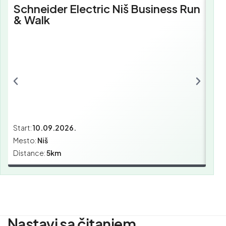
Schneider Electric Niš Business Run
Sc
& Walk
Bu
Start:
10.09.2026.
Star
Mesto:
Niš
Mes
Distance:
5km
Dist
Nastavi sa čitanjem