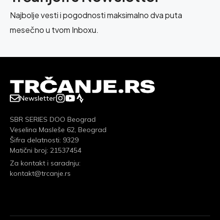
Najbolje vesti i pogodnosti maksimalno dva puta
mesečno u tvom Inboxu.
Newsletter
SBR SERIES DOO Beograd
Veselina Masleše 62, Beograd
Šifra delatnosti: 9329
Matični broj: 21537454
Za kontakt i saradnju:
kontakt@trcanje.rs