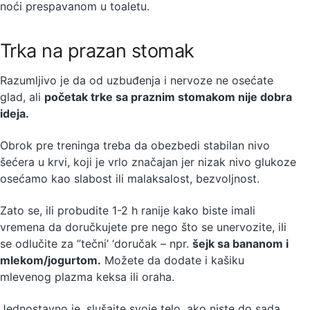
noći prespavanom u toaletu.
Trka na prazan stomak
Razumljivo je da od uzbuđenja i nervoze ne osećate
glad, ali
početak trke sa praznim stomakom nije dobra
ideja.
Obrok pre treninga treba da obezbedi stabilan nivo
šećera u krvi, koji je vrlo značajan jer nizak nivo glukoze
osećamo kao slabost ili malaksalost, bezvoljnost.
Zato se, ili probudite 1-2 h ranije kako biste imali
vremena da doručkujete pre nego što se unervozite, ili
se odlučite za ”tečni’ ‘doručak – npr.
šejk sa bananom i
mlekom/jogurtom.
Možete da dodate i kašiku
mlevenog plazma keksa ili oraha.
Jednostavno je, slušajte svoje telo, ako niste do sada,