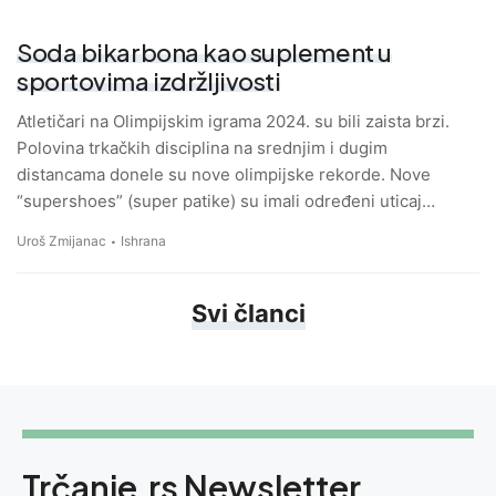
Soda bikarbona kao suplement u
sportovima izdržljivosti
Atletičari na Olimpijskim igrama 2024. su bili zaista brzi.
Polovina trkačkih disciplina na srednjim i dugim
distancama donele su nove olimpijske rekorde. Nove
“supershoes” (super patike) su imali određeni uticaj…
Uroš Zmijanac
Ishrana
Svi članci
Trčanje.rs Newsletter