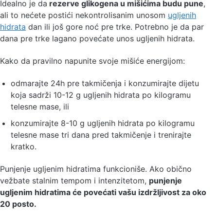
Idealno je da
rezerve glikogena u mišićima budu pune
,
ali to nećete postići nekontrolisanim unosom
ugljenih
hidrata
dan ili još gore noć pre trke. Potrebno je da par
dana pre trke lagano povećate unos ugljenih hidrata.
Kako da pravilno napunite svoje mišiće energijom:
odmarajte 24h pre takmičenja i konzumirajte dijetu
koja sadrži 10-12 g ugljenih hidrata po kilogramu
telesne mase, ili
konzumirajte 8-10 g ugljenih hidrata po kilogramu
telesne mase tri dana pred takmičenje i trenirajte
kratko.
Punjenje ugljenim hidratima funkcioniše. Ako obično
vežbate stalnim tempom i intenzitetom,
punjenje
ugljenim hidratima će povećati vašu izdržljivost za oko
20 posto.