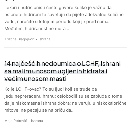
Lekari i nutricionisti često govore koliko je važno da
ostanete hidrirani te savetuju da pijete adekvatne količine
vode, naročito u letnjem periodu koji je pred nama.
Međutim, hidriranost ne mora…
Kristina Blagojević
Ishrana
14 najčešćih nedoumica o LCHF, ishrani
sa malim unosom ugljenih hidrata i
većim unosom masti
Ko je LCHF-ovac? To su ljudi koji se trude da
jedu neprerađenu hranu; oslobodili su se zabluda o tome
da je niskomasna ishrana dobra; ne veruju u niskokalorične
mitove; ne pecaju se na priču da…
Maja Petrović
Ishrana