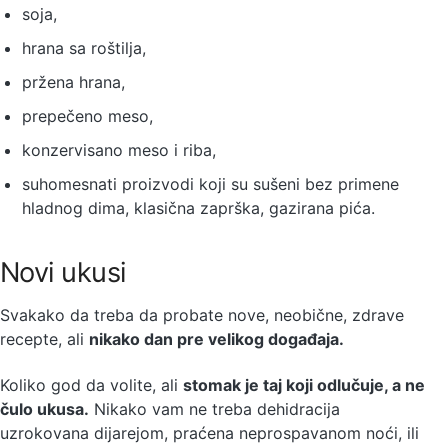
soja,
hrana sa roštilja,
pržena hrana,
prepečeno meso,
konzervisano meso i riba,
suhomesnati proizvodi koji su sušeni bez primene
hladnog dima, klasična zaprška, gazirana pića.
Novi ukusi
Svakako da treba da probate nove, neobične, zdrave
recepte, ali
nikako dan pre velikog događaja.
Koliko god da volite, ali
stomak je taj koji odlučuje, a ne
čulo ukusa.
Nikako vam ne treba dehidracija
uzrokovana dijarejom, praćena neprospavanom noći, ili