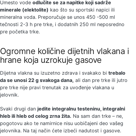
Umesto vode
odlučite se za napitke koji sadrže
minerale (elektolite)
kao što su sportski napici ili
mineralna voda. Preporučuje se unos 450 -500 ml
tečnosti 2-3 h pre trke, i dodatnih 250 ml neposredno
pre početka trke.
Ogromne količine dijetnih vlakana i
hrane koja uzrokuje gasove
Dijetna vlakna su izuzetno zdrava i svakako bi
trebalo
da se unosi 22 g svakoga dana,
ali dan pre trke ili jutro
pre trke nije pravi trenutak za uvođenje vlakana u
jelovnik.
Svaki drugi dan
jedite integralnu testeninu, integralni
hleb ili hleb od celog zrna žita.
Na sam dan trke – ne,
pogotovu ako te namirnice nisu uobičajeni deo vašeg
jelovnika. Na taj način ćete izbeći nadutost i gasove.