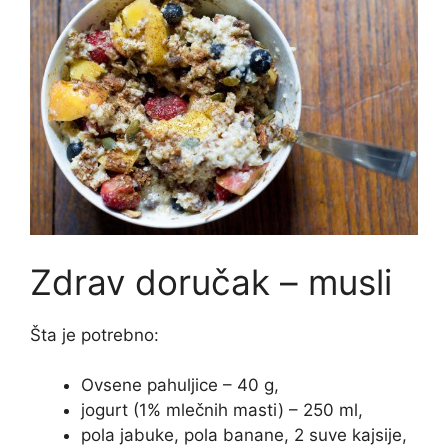
Zdrav doručak – musli
Šta je potrebno:
Ovsene pahuljice – 40 g,
jogurt (1% mlečnih masti) – 250 ml,
pola jabuke, pola banane, 2 suve kajsije,