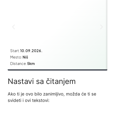
Start:
10.09.2026.
Sta
Mesto:
Niš
Me
Distance:
5km
Di
Nastavi sa čitanjem
Ako ti je ovo bilo zanimljivo, možda će ti se
svideti i ovi tekstovi: