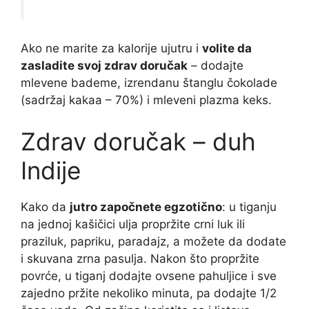
Ako ne marite za kalorije ujutru i
volite da
zasladite svoj zdrav doručak
– dodajte
mlevene bademe, izrendanu štanglu čokolade
(sadržaj kakaa – 70%) i mleveni plazma keks.
Zdrav doručak – duh
Indije
Kako da
jutro započnete egzotično
: u tiganju
na jednoj kašičici ulja propržite crni luk ili
praziluk, papriku, paradajz, a možete da dodate
i skuvana zrna pasulja. Nakon što propržite
povrće, u tiganj dodajte ovsene pahuljice i sve
zajedno pržite nekoliko minuta, pa dodajte 1/2