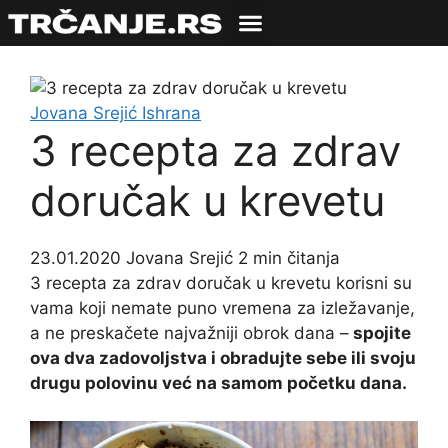
Jovana Srejić
Ishrana
3 recepta za zdrav
doručak u krevetu
23.01.2020
Jovana Srejić
2 min čitanja
3 recepta za zdrav doručak u krevetu korisni su
vama koji nemate puno vremena za izležavanje,
a ne preskačete najvažniji obrok dana –
spojite
ova dva zadovoljstva i obradujte sebe ili svoju
drugu polovinu već na samom početku dana.