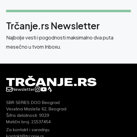
Trčanje.rs Newsletter
Najbolje vesti i pogodnosti maksimalno dva puta
mesečno u tvom Inboxu.
Newsletter
SBR SERIES DOO Beograd
Veselina Masleše 62, Beograd
Šifra delatnosti: 9329
Matični broj: 21537454
Za kontakt i saradnju:
kontakt@trcanje.rs