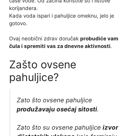
čase vode. Od začina koristite so i listove
korijandera.
Kada voda ispari i pahuljice omeknu, jelo je
gotovo.
Ovaj neobični zdrav doručak
probudiće vam
čula i spremiti vas za dnevne aktivnosti
.
Zašto ovsene
pahuljice?
Zato što ovsene pahuljice
produžavaju osećaj sitosti
.
Zato što su ovsene pahuljice
izvor