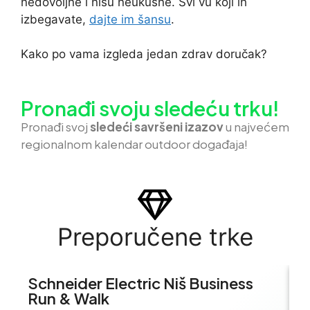
nedovoljne i nisu neukusne. Svi vu koji ih
izbegavate,
dajte im šansu
.
Kako po vama izgleda jedan zdrav doručak?
Pronađi svoju sledeću trku!
Pron
ađi svoj
sledeći savršeni izazov
u najvećem
regionalnom kalendar outdoor događaja!
Preporučene trke
Schneider Electric Niš Business
S
Run & Walk
B