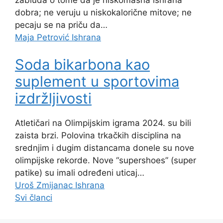
dobra; ne veruju u niskokalorične mitove; ne
pecaju se na priču da…
Maja Petrović
Ishrana
Soda bikarbona kao
suplement u sportovima
izdržljivosti
Atletičari na Olimpijskim igrama 2024. su bili
zaista brzi. Polovina trkačkih disciplina na
srednjim i dugim distancama donele su nove
olimpijske rekorde. Nove “supershoes” (super
patike) su imali određeni uticaj…
Uroš Zmijanac
Ishrana
Svi članci