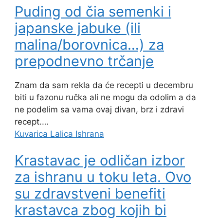
Puding od čia semenki i
japanske jabuke (ili
malina/borovnica…) za
prepodnevno trčanje
Znam da sam rekla da će recepti u decembru
biti u fazonu ručka ali ne mogu da odolim a da
ne podelim sa vama ovaj divan, brz i zdravi
recept.…
Kuvarica Lalica
Ishrana
Krastavac je odličan izbor
za ishranu u toku leta. Ovo
su zdravstveni benefiti
krastavca zbog kojih bi