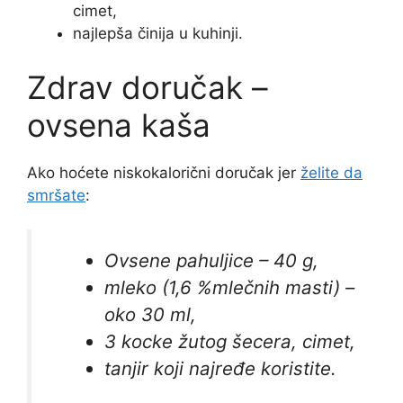
cimet,
najlepša činija u kuhinji.
Zdrav doručak –
ovsena kaša
Ako hoćete niskokalorični doručak jer
želite da
smršate
:
Ovsene pahuljice – 40 g,
mleko (1,6 %mlečnih masti) –
oko 30 ml,
3 kocke žutog šecera, cimet,
tanjir koji najređe koristite.