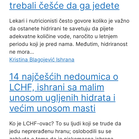
trebali češće da ga jedete
Lekari i nutricionisti često govore koliko je važno
da ostanete hidrirani te savetuju da pijete
adekvatne količine vode, naročito u letnjem
periodu koji je pred nama. Međutim, hidriranost
ne mora…
Kristina Blagojević
Ishrana
14 najčešćih nedoumica o
LCHF, ishrani sa malim
unosom ugljenih hidrata i
većim unosom masti
Ko je LCHF-ovac? To su ljudi koji se trude da
jedu neprerađenu hranu; oslobodili su se
zabluda o tome da je niskomasna ishrana