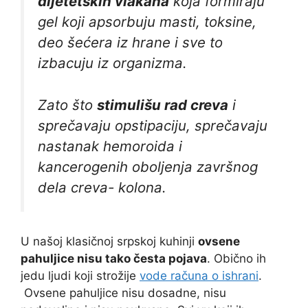
dijetetskih vlakana
koja formiraju
gel koji apsorbuju masti, toksine,
deo šećera iz hrane i sve to
izbacuju iz organizma.
Zato što
stimulišu rad creva
i
sprečavaju opstipaciju, sprečavaju
nastanak hemoroida i
kancerogenih oboljenja završnog
dela creva- kolona.
U našoj klasičnoj srpskoj kuhinji
ovsene
pahuljice nisu tako česta pojava
. Obično ih
jedu ljudi koji strožije
vode računa o ishrani
.
Ovsene pahuljice nisu dosadne, nisu