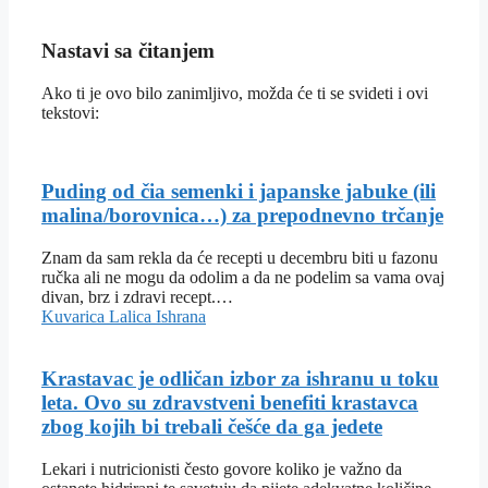
Nastavi sa čitanjem
Ako ti je ovo bilo zanimljivo, možda će ti se svideti i ovi
tekstovi:
Puding od čia semenki i japanske jabuke (ili
malina/borovnica…) za prepodnevno trčanje
Znam da sam rekla da će recepti u decembru biti u fazonu
ručka ali ne mogu da odolim a da ne podelim sa vama ovaj
divan, brz i zdravi recept.…
Kuvarica Lalica
Ishrana
Krastavac je odličan izbor za ishranu u toku
leta. Ovo su zdravstveni benefiti krastavca
zbog kojih bi trebali češće da ga jedete
Lekari i nutricionisti često govore koliko je važno da