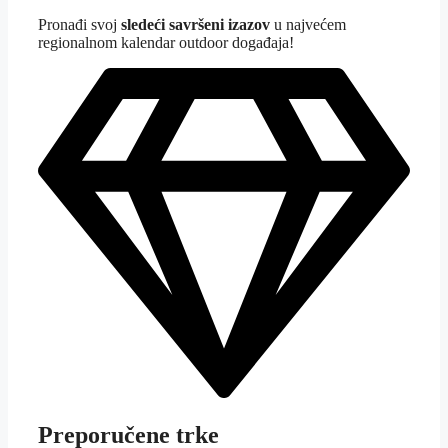
Pron
ađi svoj
sledeći savršeni izazov
u najvećem
regionalnom kalendar outdoor događaja!
Preporučene trke