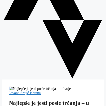
Jovana Srejić
Ishrana
Najlepše je jesti posle trčanja – u