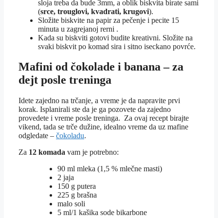
sloja treba da bude 3mm, a oblik biskvita birate sami
(
srce, trouglovi, kvadrati, krugovi
).
Složite biskvite na papir za pečenje i pecite 15
minuta u zagrejanoj rerni .
Kada su biskviti gotovi budite kreativni. Složite na
svaki biskvit po komad sira i sitno iseckano povrće.
Mafini od čokolade i banana – za
dejt posle treninga
Idete zajedno na trčanje, a vreme je da napravite prvi
korak. Isplanirali ste da je ga pozovete da zajedno
provedete i vreme posle treninga. Za ovaj recept birajte
vikend, tada se trče dužine, idealno vreme da uz mafine
odgledate –
čokoladu
.
Za
12 komada
vam je potrebno:
90 ml mleka (1,5 % mlečne masti)
2 jaja
150 g putera
225 g brašna
malo soli
5 ml/1 kašika sode bikarbone