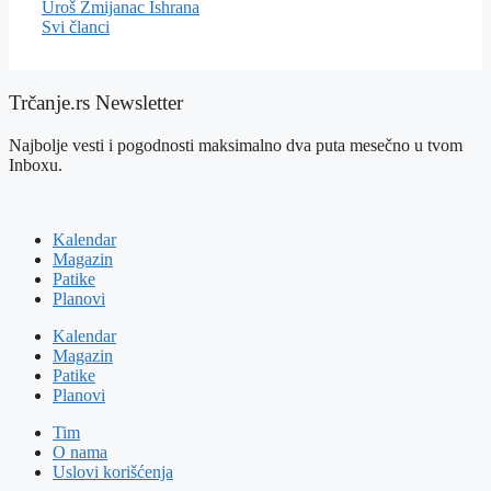
Uroš Zmijanac
Ishrana
Svi članci
Trčanje.rs Newsletter
Najbolje vesti i pogodnosti maksimalno dva puta mesečno u tvom
Inboxu.
Kalendar
Magazin
Patike
Planovi
Kalendar
Magazin
Patike
Planovi
Tim
O nama
Uslovi korišćenja