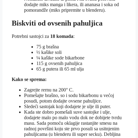
dodajte miks manga i likera, ili ananasa i soka od
pomorandže (miks pripremite u blenderu).
Biskviti od ovsenih pahuljica
Potrebni sastojci za
18 komada
:
75 g brašna
½ kašike soli
¼ kašike sode bikarbone
115 g ovsenih pahuljica
65 g putera ili 65 ml ulja
Kako se sprema:
Zagrejte rernu na 200° C.
Pomešajte brašno, so i sodu bikarbonu u većoj
posudi, potom dodajte ovsene pahuljice.
Sledeći sastojak koji dodajete je ulje ili puter.
Kada ste dobro pomešali suve sastojke i ulje,
dodajete malo po malo vodu dok ne dobijete tvrdu
masu. Sada pomoću oklagije rastanjite smesu na
radnoj površini koju ste prvo posuli sa usitnjenim
pahuljicama (u blenderu ili super secku). Debljina