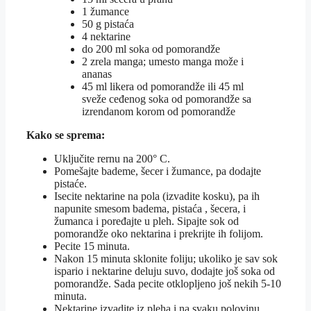
1 žumance
50 g pistaća
4 nektarine
do 200 ml soka od pomorandže
2 zrela manga; umesto manga može i
ananas
45 ml likera od pomorandže ili 45 ml
sveže ceđenog soka od pomorandže sa
izrendanom korom od pomorandže
Kako se sprema:
Uključite rernu na 200° C.
Pomešajte bademe, šecer i žumance, pa dodajte
pistaće.
Isecite nektarine na pola (izvadite kosku), pa ih
napunite smesom badema, pistaća , šecera, i
žumanca i poređajte u pleh. Sipajte sok od
pomorandže oko nektarina i prekrijte ih folijom.
Pecite 15 minuta.
Nakon 15 minuta sklonite foliju; ukoliko je sav sok
ispario i nektarine deluju suvo, dodajte još soka od
pomorandže. Sada pecite otklopljeno još nekih 5-10
minuta.
Nektarine izvadite iz pleha i na svaku polovinu