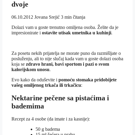
dvoje
06.10.2012
Jovana Srejić
3 min čitanja
Dolazi vam u goste trenutno omiljena osoba. Želite da je
impresionirate i
ostavite utisak umetnika u kuhinji
.
Za posetu nekih prijatelja ne morate puno da razmišljate o
posluženju, ali to nije slučaj kada vam u goste dolazi osoba
koja se
zdravo hrani, bavi sportom i pazi o svom
kalorijskom unosu
.
Evo kako da oduševite i
pomoću stomaka pridobijete
vašeg omiljenog trkača ili trkačicu
:
Nektarine pečene sa pistaćima i
bademima
Recept za 4 osobe (da imate i za kasnije):
50 g badema
15 ml šećera u prahu