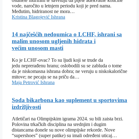
ostanete hidrirani te savetuju da pijete adekvatne količine
vode, naročito u letnjem periodu koji je pred nama.
Međutim, hidriranost ne mora…
Kristina Blagojević
Ishrana
14 najčešćih nedoumica o LCHF, ishrani sa
malim unosom ugljenih hidrata i
većim unosom masti
Ko je LCHF-ovac? To su ljudi koji se trude da
jedu neprerađenu hranu; oslobodili su se zabluda o tome
da je niskomasna ishrana dobra; ne veruju u niskokalorične
mitove; ne pecaju se na priču da…
Maja Petrović
Ishrana
Soda bikarbona kao suplement u sportovima
izdržljivosti
Atletičari na Olimpijskim igrama 2024. su bili zaista brzi.
Polovina trkačkih disciplina na srednjim i dugim
distancama donele su nove olimpijske rekorde. Nove
“supershoes” (super patike) su imali određeni uticaj…