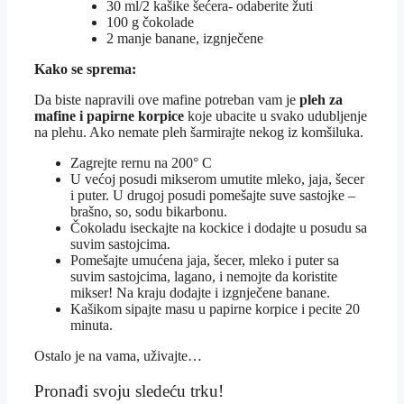
30 ml/2 kašike šećera- odaberite žuti
100 g čokolade
2 manje banane, izgnječene
Kako se sprema:
Da biste napravili ove mafine potreban vam je
pleh za
mafine i papirne korpice
koje ubacite u svako udubljenje
na plehu. Ako nemate pleh šarmirajte nekog iz komšiluka.
Zagrejte rernu na 200° C
U većoj posudi mikserom umutite mleko, jaja, šecer
i puter. U drugoj posudi pomešajte suve sastojke –
brašno, so, sodu bikarbonu.
Čokoladu iseckajte na kockice i dodajte u posudu sa
suvim sastojcima.
Pomešajte umućena jaja, šecer, mleko i puter sa
suvim sastojcima, lagano, i nemojte da koristite
mikser! Na kraju dodajte i izgnječene banane.
Kašikom sipajte masu u papirne korpice i pecite 20
minuta.
Ostalo je na vama, uživajte…
Pronađi svoju sledeću trku!