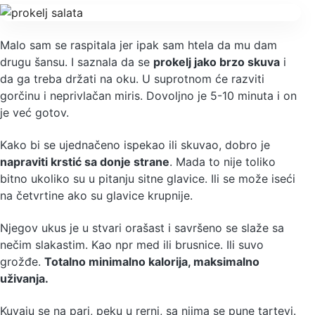
Malo sam se raspitala jer ipak sam htela da mu dam
drugu šansu. I saznala da se
prokelj jako brzo skuva
i
da ga treba držati na oku. U suprotnom će razviti
gorčinu i neprivlačan miris. Dovoljno je 5-10 minuta i on
je već gotov.
Kako bi se ujednačeno ispekao ili skuvao, dobro je
napraviti krstić sa donje strane
. Mada to nije toliko
bitno ukoliko su u pitanju sitne glavice. Ili se može iseći
na četvrtine ako su glavice krupnije.
Njegov ukus je u stvari orašast i savršeno se slaže sa
nečim slakastim. Kao npr med ili brusnice. Ili suvo
grožđe.
Totalno minimalno kalorija, maksimalno
uživanja.
Kuvaju se na pari, peku u rerni, sa njima se pune tartevi.