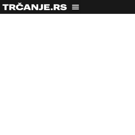
Moćni prokelj: Salata
sa brusnicama,
bademom i feta
sirom
09.04.2021
Kuvarica Lalica
3 min čitanja