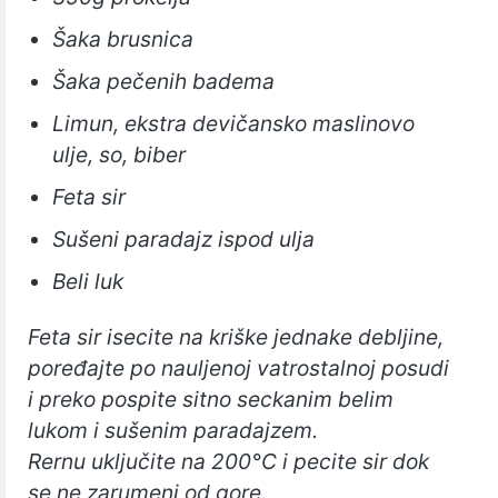
Šaka brusnica
Šaka pečenih badema
Limun, ekstra devičansko maslinovo
ulje, so, biber
Feta sir
Sušeni paradajz ispod ulja
Beli luk
Feta sir isecite na kriške jednake debljine,
poređajte po nauljenoj vatrostalnoj posudi
i preko pospite sitno seckanim belim
lukom i sušenim paradajzem.
Rernu uključite na 200°C i pecite sir dok
se ne zarumeni od gore.