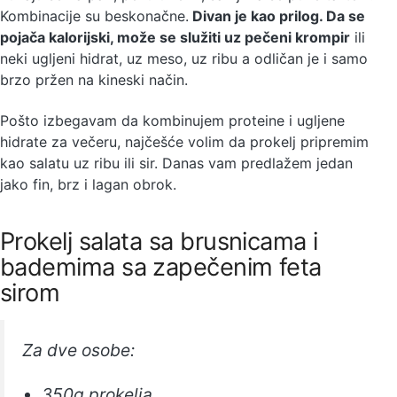
Kombinacije su beskonačne.
Divan je kao prilog. Da se
pojača kalorijski, može se služiti uz pečeni krompir
ili
neki ugljeni hidrat, uz meso, uz ribu a odličan je i samo
brzo pržen na kineski način.
Pošto izbegavam da kombinujem proteine i ugljene
hidrate za večeru, najčešće volim da prokelj pripremim
kao salatu uz ribu ili sir. Danas vam predlažem jedan
jako fin, brz i lagan obrok.
Prokelj salata sa brusnicama i
bademima sa zapečenim feta
sirom
Za dve osobe:
350g prokelja