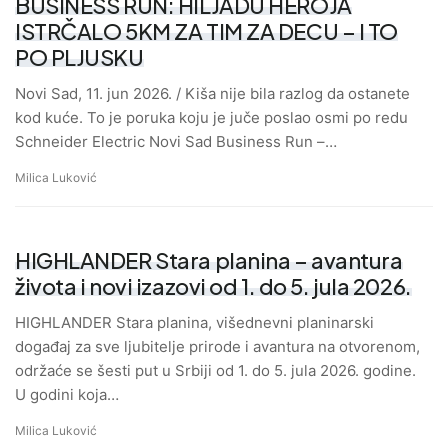
BUSINESS RUN: HILJADU HEROJA
ISTRČALO 5KM ZA TIM ZA DECU – I TO
PO PLJUSKU
Novi Sad, 11. jun 2026. / Kiša nije bila razlog da ostanete
kod kuće. To je poruka koju je juče poslao osmi po redu
Schneider Electric Novi Sad Business Run –…
Milica Luković
HIGHLANDER Stara planina – avantura
života i novi izazovi od 1. do 5. jula 2026.
HIGHLANDER Stara planina, višednevni planinarski
događaj za sve ljubitelje prirode i avantura na otvorenom,
održaće se šesti put u Srbiji od 1. do 5. jula 2026. godine.
U godini koja…
Milica Luković