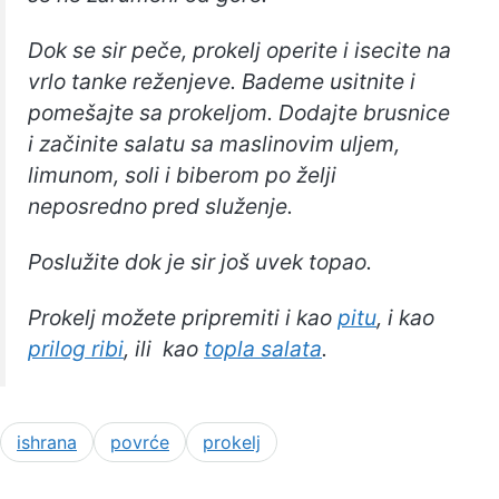
Dok se sir peče, prokelj operite i isecite na
vrlo tanke reženjeve. Bademe usitnite i
pomešajte sa prokeljom. Dodajte brusnice
i začinite salatu sa maslinovim uljem,
limunom, soli i biberom po želji
neposredno pred služenje.
Poslužite dok je sir još uvek topao.
Prokelj možete pripremiti i kao
pitu
, i kao
prilog ribi
, ili kao
topla salata
.
ishrana
povrće
prokelj