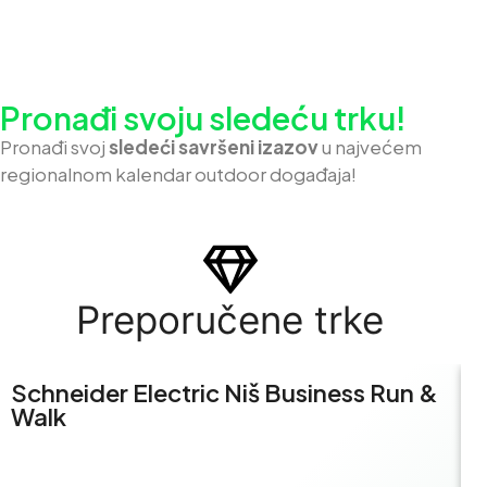
Pronađi svoju sledeću trku!
Pron
ađi svoj
sledeći savršeni izazov
u najvećem
regionalnom kalendar outdoor događaja!
Preporučene trke
Schneider Electric Niš Business Run &
S
Walk
R