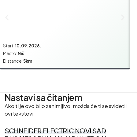
Start:
10.09.2026.
St
Mesto:
Niš
M
Distance:
5km
Di
Nastavi sa čitanjem
Ako ti je ovo bilo zanimljivo, možda će ti se svideti i
ovi tekstovi:
SCHNEIDER ELECTRIC NOVI SAD