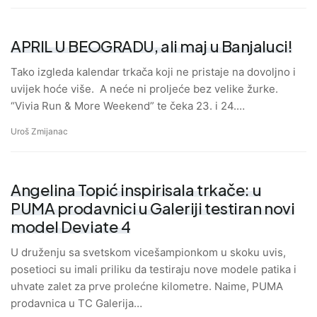
APRIL U BEOGRADU, ali maj u Banjaluci!
Tako izgleda kalendar trkača koji ne pristaje na dovoljno i
uvijek hoće više. A neće ni proljeće bez velike žurke.
“Vivia Run & More Weekend” te čeka 23. i 24.…
Uroš Zmijanac
Angelina Topić inspirisala trkače: u
PUMA prodavnici u Galeriji testiran novi
model Deviate 4
U druženju sa svetskom vicešampionkom u skoku uvis,
posetioci su imali priliku da testiraju nove modele patika i
uhvate zalet za prve prolećne kilometre. Naime, PUMA
prodavnica u TC Galerija…