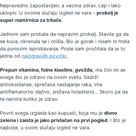
Nepravedno zapostavljen, a veoma zdrav. Lep i lako
uklopiv. U ovome slučaju izgled ne vara –
prokelj je
super namirnica za trkače
.
Jednom sam probala da napravim prokelj. Stavila ga da
se kuva, okrenula se i otišla. Bio je gorak i nisam ni htela
da ponovim isprobavanje. Posle sam pročitala da je to
jedna od
najzdravijih povrćki
.
Prepun vitamina, folne kiseline, gvožđa,
ma čini mi se
svega što je zdravo na ovom svetu. Sadrži
antioksidanse, sprečava nastajanje raka, ima
antiflamatorno dejtvo, snižava holesterol… Skoro pa da
te nervira koliko je zdrav.
Povrh svega izgleda kao kupusić, boja mu je
divno
zelena i zaista je jako privlačan na prvi pogled
. I što je
najbolje, u ovom slučaju izgled ne vara.