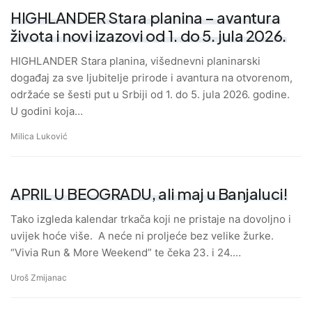
HIGHLANDER Stara planina – avantura
života i novi izazovi od 1. do 5. jula 2026.
HIGHLANDER Stara planina, višednevni planinarski
događaj za sve ljubitelje prirode i avantura na otvorenom,
održaće se šesti put u Srbiji od 1. do 5. jula 2026. godine.
U godini koja…
Milica Luković
APRIL U BEOGRADU, ali maj u Banjaluci!
Tako izgleda kalendar trkača koji ne pristaje na dovoljno i
uvijek hoće više. A neće ni proljeće bez velike žurke.
“Vivia Run & More Weekend” te čeka 23. i 24.…
Uroš Zmijanac