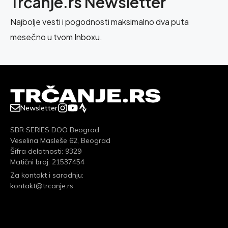
Trčanje.rs Newsletter
Najbolje vesti i pogodnosti maksimalno dva puta
mesečno u tvom Inboxu.
Newsletter
SBR SERIES DOO Beograd
Veselina Masleše 62, Beograd
Šifra delatnosti: 9329
Matični broj: 21537454
Za kontakt i saradnju:
kontakt@trcanje.rs