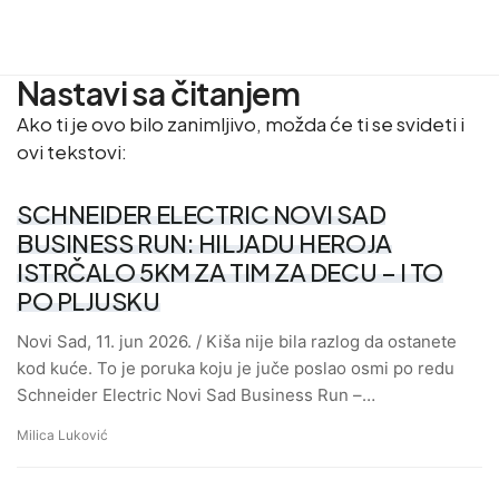
Nastavi sa čitanjem
Ako ti je ovo bilo zanimljivo, možda će ti se svideti i
ovi tekstovi:
SCHNEIDER ELECTRIC NOVI SAD
BUSINESS RUN: HILJADU HEROJA
ISTRČALO 5KM ZA TIM ZA DECU – I TO
PO PLJUSKU
Novi Sad, 11. jun 2026. / Kiša nije bila razlog da ostanete
kod kuće. To je poruka koju je juče poslao osmi po redu
Schneider Electric Novi Sad Business Run –…
Milica Luković