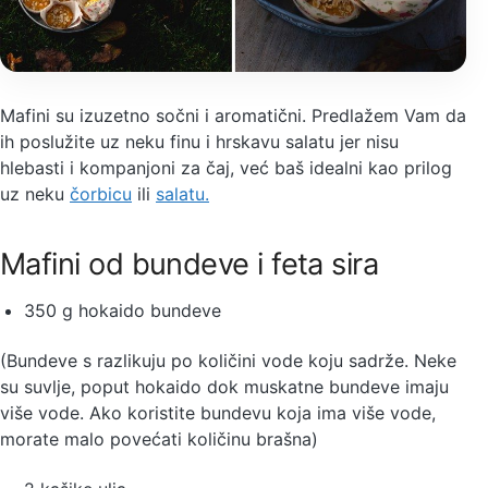
Mafini su izuzetno sočni i aromatični. Predlažem Vam da
ih poslužite uz neku finu i hrskavu salatu jer nisu
hlebasti i kompanjoni za čaj, već baš idealni kao prilog
uz neku
čorbicu
ili
salatu.
Mafini od bundeve i feta sira
350 g hokaido bundeve
(Bundeve s razlikuju po količini vode koju sadrže. Neke
su suvlje, poput hokaido dok muskatne bundeve imaju
više vode. Ako koristite bundevu koja ima više vode,
morate malo povećati količinu brašna)