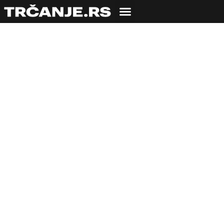
Mafini od bundeve i
feta sira – idealan
prilog uz jesenju
salatu ili čorbu
19.11.2020
Kuvarica Lalica
2 min čitanja