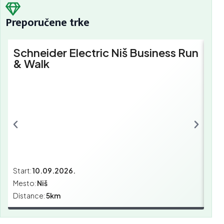
Preporučene trke
Schneider Electric Niš Business Run
Sc
& Walk
Bu
Start:
10.09.2026.
Star
Mesto:
Niš
Mes
Distance:
5km
Dist