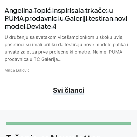
Angelina Topić inspirisala trkače: u
PUMA prodavnici u Galeriji testiran novi
model Deviate 4
U druženju sa svetskom vicešampionkom u skoku uvis,
posetioci su imali priliku da testiraju nove modele patika i
uhvate zalet za prve prolećne kilometre. Naime, PUMA
prodavnica u TC Galerija…
Milica Luković
Svi članci