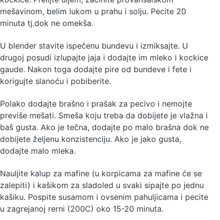
mešavinom, belim lukom u prahu i solju. Pecite 20
minuta tj.dok ne omekša.
U blender stavite ispečenu bundevu i izmiksajte. U
drugoj posudi izlupajte jaja i dodajte im mleko i kockice
gaude. Nakon toga dodajte pire od bundeve i fete i
korigujte slanoću i pobiberite.
Polako dodajte brašno i prašak za pecivo i nemojte
previše mešati. Smeša koju treba da dobijete je vlažna i
baš gusta. Ako je tečna, dodajte po malo brašna dok ne
dobijete željenu konzistenciju. Ako je jako gusta,
dodajte malo mleka.
Nauljite kalup za mafine (u korpicama za mafine će se
zalepiti) i kašikom za sladoled u svaki sipajte po jednu
kašiku. Pospite susamom i ovsenim pahuljicama i pecite
u zagrejanoj rerni (200C) oko 15-20 minuta.