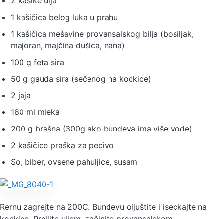
2 kašike ulja
1 kašičica belog luka u prahu
1 kašičica mešavine provansalskog bilja (bosiljak,
majoran, majčina dušica, nana)
100 g feta sira
50 g gauda sira (sečenog na kockice)
2 jaja
180 ml mleka
200 g brašna (300g ako bundeva ima više vode)
2 kašičice praška za pecivo
So, biber, ovsene pahuljice, susam
Rernu zagrejte na 200C. Bundevu oljuštite i iseckajte na
kockice. Prelijte uljem, začinite provansalskom