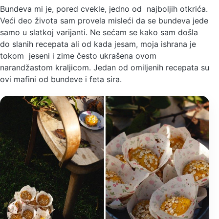
Bundeva mi je, pored cvekle, jedno od najboljih otkrića.
Veći deo života sam provela misleći da se bundeva jede
samo u slatkoj varijanti. Ne sećam se kako sam došla
do slanih recepata ali od kada jesam, moja ishrana je
tokom jeseni i zime često ukrašena ovom
narandžastom kraljicom. Jedan od omiljenih recepata su
ovi mafini od bundeve i feta sira.