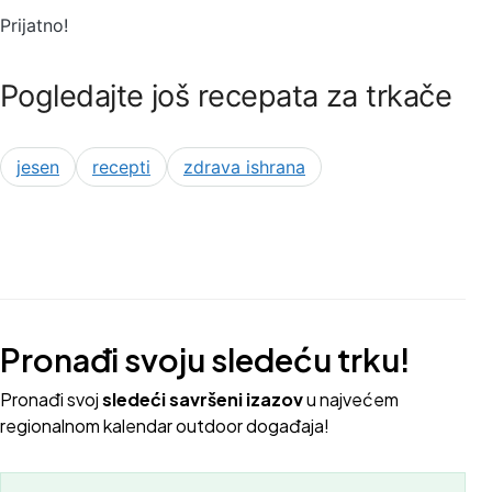
Prijatno!
Pogledajte još recepata za trkače
jesen
recepti
zdrava ishrana
Pronađi svoju sledeću trku!
Pron
ađi svoj
sledeći savršeni izazov
u najvećem
regionalnom kalendar outdoor događaja!