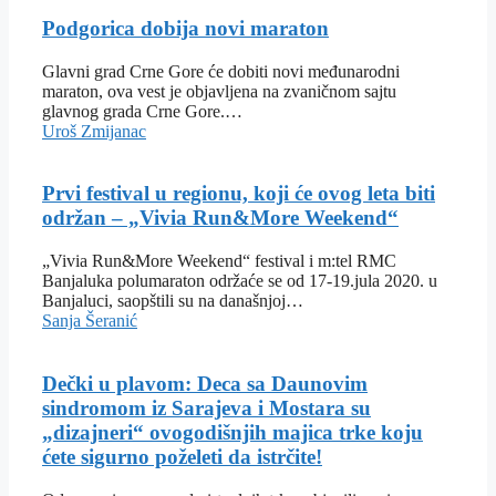
Podgorica dobija novi maraton
Glavni grad Crne Gore će dobiti novi međunarodni
maraton, ova vest je objavljena na zvaničnom sajtu
glavnog grada Crne Gore.…
Uroš Zmijanac
Prvi festival u regionu, koji će ovog leta biti
održan – „Vivia Run&More Weekend“
„Vivia Run&More Weekend“ festival i m:tel RMC
Banjaluka polumaraton održaće se od 17-19.jula 2020. u
Banjaluci, saopštili su na današnjoj…
Sanja Šeranić
Dečki u plavom: Deca sa Daunovim
sindromom iz Sarajeva i Mostara su
„dizajneri“ ovogodišnjih majica trke koju
ćete sigurno poželeti da istrčite!