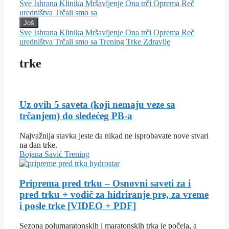
Sve
Ishrana
Klinika
Mršavljenje
Ona trči
Oprema
Reč
uredništva
Trčali smo sa
Još
Sve
Ishrana
Klinika
Mršavljenje
Ona trči
Oprema
Reč
uredništva
Trčali smo sa
Trening
Trke
Zdravlje
trke
Uz ovih 5 saveta (koji nemaju veze sa
trčanjem) do sledećeg PB-a
Najvažnija stavka jeste da nikad ne isprobavate nove stvari
na dan trke.
Bojana Savić
Trening
Priprema pred trku – Osnovni saveti za i
pred trku + vodič za hidriranje pre, za vreme
i posle trke [VIDEO + PDF]
Sezona polumaratonskih i maratonskih trka je počela, a