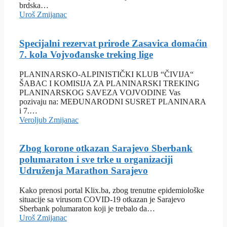
brdska…
Uroš Zmijanac
Specijalni rezervat prirode Zasavica domaćin
7. kola Vojvođanske treking lige
PLANINARSKO-ALPINISTIČKI KLUB “ČIVIJA“
ŠABAC I KOMISIJA ZA PLANINARSKI TREKING
PLANINARSKOG SAVEZA VOJVODINE Vas
pozivaju na: MEĐUNARODNI SUSRET PLANINARA
i 7.…
Veroljub Zmijanac
Zbog korone otkazan Sarajevo Sberbank
polumaraton i sve trke u organizaciji
Udruženja Marathon Sarajevo
Kako prenosi portal Klix.ba, zbog trenutne epidemiološke
situacije sa virusom COVID-19 otkazan je Sarajevo
Sberbank polumaraton koji je trebalo da…
Uroš Zmijanac