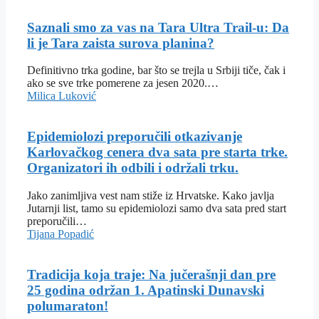
Saznali smo za vas na Tara Ultra Trail-u: Da
li je Tara zaista surova planina?
Definitivno trka godine, bar što se trejla u Srbiji tiče, čak i
ako se sve trke pomerene za jesen 2020.…
Milica Luković
Epidemiolozi preporučili otkazivanje
Karlovačkog cenera dva sata pre starta trke.
Organizatori ih odbili i održali trku.
Jako zanimljiva vest nam stiže iz Hrvatske. Kako javlja
Jutarnji list, tamo su epidemiolozi samo dva sata pred start
preporučili…
Tijana Popadić
Tradicija koja traje: Na jučerašnji dan pre
25 godina održan 1. Apatinski Dunavski
polumaraton!