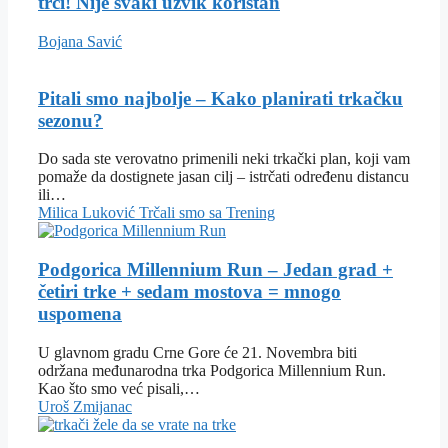
trci! Nije svaki uzvik koristan
Bojana Savić
Pitali smo najbolje – Kako planirati trkačku
sezonu?
Do sada ste verovatno primenili neki trkački plan, koji vam
pomaže da dostignete jasan cilj – istrčati određenu distancu
ili…
Milica Luković
Trčali smo sa
Trening
Podgorica Millennium Run – Jedan grad +
četiri trke + sedam mostova = mnogo
uspomena
U glavnom gradu Crne Gore će 21. Novembra biti
održana međunarodna trka Podgorica Millennium Run.
Kao što smo već pisali,…
Uroš Zmijanac