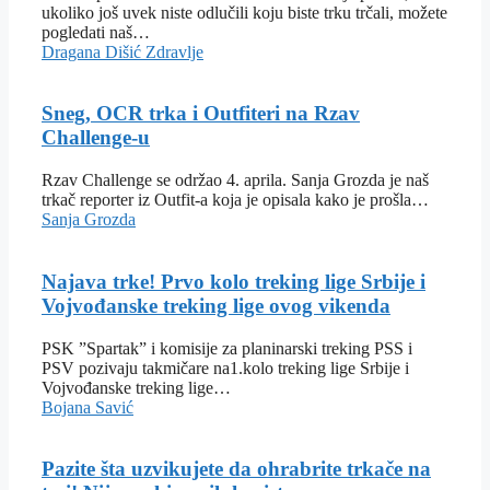
ukoliko još uvek niste odlučili koju biste trku trčali, možete
pogledati naš…
Dragana Dišić
Zdravlje
Sneg, OCR trka i Outfiteri na Rzav
Challenge-u
Rzav Challenge se održao 4. aprila. Sanja Grozda je naš
trkač reporter iz Outfit-a koja je opisala kako je prošla…
Sanja Grozda
Najava trke! Prvo kolo treking lige Srbije i
Vojvođanske treking lige ovog vikenda
PSK ”Spartak” i komisije za planinarski treking PSS i
PSV pozivaju takmičare na1.kolo treking lige Srbije i
Vojvođanske treking lige…
Bojana Savić
Pazite šta uzvikujete da ohrabrite trkače na