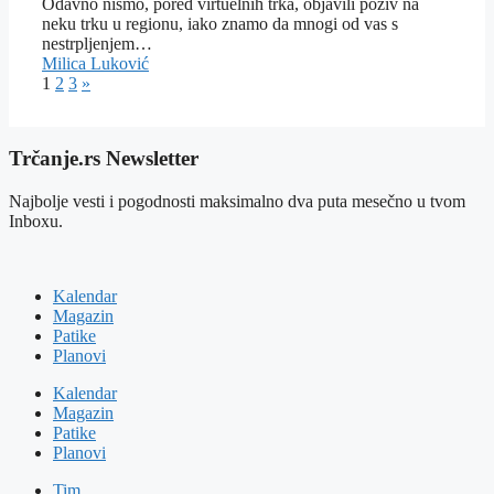
Odavno nismo, pored virtuelnih trka, objavili poziv na
neku trku u regionu, iako znamo da mnogi od vas s
nestrpljenjem…
Milica Luković
1
2
3
»
Trčanje.rs Newsletter
Najbolje vesti i pogodnosti maksimalno dva puta mesečno u tvom
Inboxu.
Kalendar
Magazin
Patike
Planovi
Kalendar
Magazin
Patike
Planovi
Tim