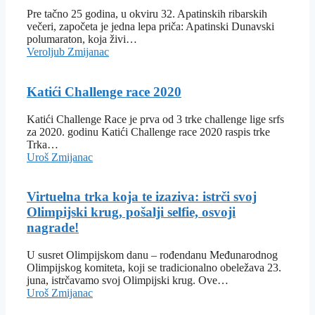
Pre tačno 25 godina, u okviru 32. Apatinskih ribarskih
večeri, započeta je jedna lepa priča: Apatinski Dunavski
polumaraton, koja živi…
Veroljub Zmijanac
Katići Challenge race 2020
Katići Challenge Race je prva od 3 trke challenge lige srfs
za 2020. godinu Katići Challenge race 2020 raspis trke
Trka…
Uroš Zmijanac
Virtuelna trka koja te izaziva: istrči svoj
Olimpijski krug, pošalji selfie, osvoji
nagrade!
U susret Olimpijskom danu – rođendanu Međunarodnog
Olimpijskog komiteta, koji se tradicionalno obeležava 23.
juna, istrčavamo svoj Olimpijski krug. Ove…
Uroš Zmijanac