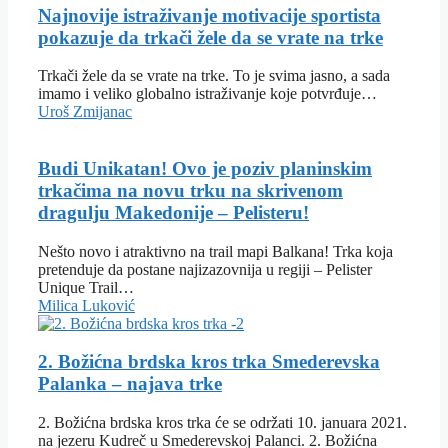
Najnovije istraživanje motivacije sportista
pokazuje da trkači žele da se vrate na trke
Trkači žele da se vrate na trke. To je svima jasno, a sada
imamo i veliko globalno istraživanje koje potvrđuje…
Uroš Zmijanac
Budi Unikatan! Ovo je poziv planinskim
trkačima na novu trku na skrivenom
dragulju Makedonije – Pelisteru!
Nešto novo i atraktivno na trail mapi Balkana! Trka koja
pretenduje da postane najizazovnija u regiji – Pelister
Unique Trail…
Milica Luković
2. Božićna brdska kros trka Smederevska
Palanka – najava trke
2. Božićna brdska kros trka će se održati 10. januara 2021.
na jezeru Kudreč u Smederevskoj Palanci. 2. Božićna