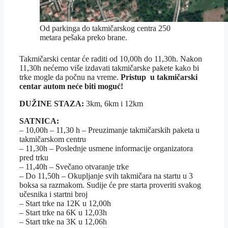
Od parkinga do takmičarskog centra 250
metara pešaka preko brane.
Takmičarski centar će raditi od 10,00h do 11,30h. Nakon
11,30h nećemo više izdavati takmičarske pakete kako bi
trke mogle da počnu na vreme.
Pristup u takmičarski
centar autom neće biti moguć!
DUŽINE STAZA:
3km, 6km i 12km
SATNICA:
– 10,00h – 11,30 h – Preuzimanje takmičarskih paketa u
takmičarskom centru
– 11,30h – Poslednje usmene informacije organizatora
pred trku
– 11,40h – Svečano otvaranje trke
– Do 11,50h – Okupljanje svih takmičara na startu u 3
boksa sa razmakom. Sudije će pre starta proveriti svakog
učesnika i startni broj
– Start trke na 12K u 12,00h
– Start trke na 6K u 12,03h
– Start trke na 3K u 12,06h