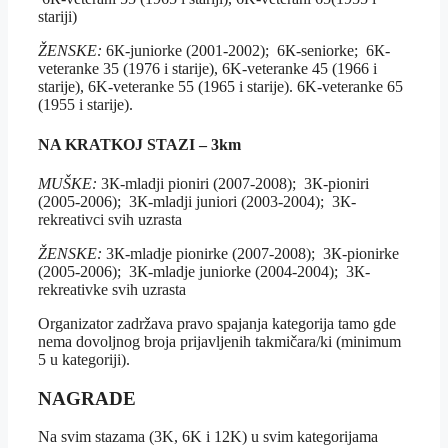
stariji)
ŽENSKE:
6К-juniorke (2001-2002); 6К-seniorke; 6К-
veteranke 35 (1976 i starije), 6K-veteranke 45 (1966 i
starije), 6K-veteranke 55 (1965 i starije). 6K-veteranke 65
(1955 i starije).
NA KRATKOJ STAZI
– 3km
MUŠKE:
3К-mladji pioniri (2007-2008); 3К-pioniri
(2005-2006); 3К-mladji juniori (2003-2004); 3К-
rekreativci svih uzrasta
ŽENSKE:
3К-mladje pionirke (2007-2008); 3К-pionirke
(2005-2006); 3К-mladje juniorke (2004-2004); 3К-
rekreativke svih uzrasta
Organizator zadržava pravo spajanja kategorija tamo gde
nema dovoljnog broja prijavljenih takmičara/ki (minimum
5 u kategoriji).
NAGRADE
Na svim stazama (3K, 6K i 12K) u svim kategorijama