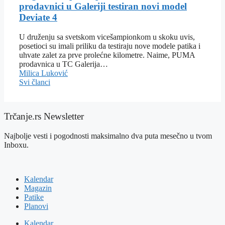
prodavnici u Galeriji testiran novi model
Deviate 4
U druženju sa svetskom vicešampionkom u skoku uvis,
posetioci su imali priliku da testiraju nove modele patika i
uhvate zalet za prve prolećne kilometre. Naime, PUMA
prodavnica u TC Galerija…
Milica Luković
Svi članci
Trčanje.rs Newsletter
Najbolje vesti i pogodnosti maksimalno dva puta mesečno u tvom
Inboxu.
Kalendar
Magazin
Patike
Planovi
Kalendar