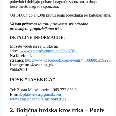
pobednici dobijaju pehare i nagrade sponzora, a drugo i
treće mesto nagrade sponzora.
Od 14,00h do 14,30h proglašenja pobednika po kategorijama.
Vašom prijavom za trku prihvatate sve odredbe
predvidjene propozicijama trke.
DETALJNE INFORMACIJE:
Možete videti na sajtu trke na
adresi
www.zmajadventure.me/bbkt2021
Na facebook
stranici:
https://www.facebook.com/events/470889953592907
Instagram:
@jasenica_pk
#bbkt2021
POSK “JASENICA”
Tel: Zoran Milovanović – 069 272 839 9
E-mail:
pkjasenica@gmail.com
www.zmajadventure.me/bbkt2021
2. Božićna brdska kros trka – Poziv