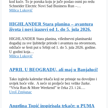
kod kuće. To je poruka koju je juče poslao osmi po redu
Schneider Electric Novi Sad Business Run –…
Milica Luković
HIGHLANDER Stara planina – avantura
života i novi izazovi od 1. do 5. jula 2026.
HIGHLANDER Stara planina, višednevni planinarski
događaj za sve ljubitelje prirode i avantura na otvorenom,
održaće se šesti put u Srbiji od 1. do 5. jula 2026. godine.
U godini koja…
Milica Luković
APRIL U BEOGRADU, ali maj u Banjaluci!
Tako izgleda kalendar trkača koji ne pristaje na dovoljno i
uvijek hoće više. A neće ni proljeće bez velike žurke.
“Vivia Run & More Weekend” te čeka 23. i 24.…
Uroš Zmijanac
Angelina Topić inspirisala trkače: u PUMA