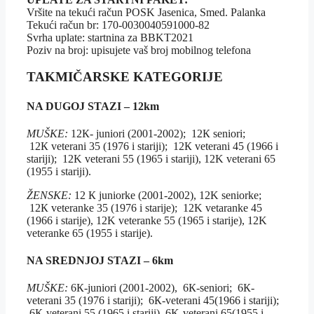
Vršite na tekući račun POSK Jasenica, Smed. Palanka
Tekući račun br: 170-0030040591000-82
Svrha uplate: startnina za BBKT2021
Poziv na broj: upisujete vaš broj mobilnog telefona
TAKMIČARSKE KATEGORIJE
NA DUGOJ STAZI
– 12km
MUŠKE:
12К- juniori (2001-2002); 12К seniori;
12К veterani 35 (1976 i stariji); 12К veterani 45 (1966 i
stariji); 12K veterani 55 (1965 i stariji), 12K veterani 65
(1955 i stariji).
ŽENSKE:
12 К juniorke (2001-2002), 12K seniorke;
12К veteranke 35 (1976 i starije); 12K vetaranke 45
(1966 i starije), 12K veteranke 55 (1965 i starije), 12K
veteranke 65 (1955 i starije).
NA SREDNJOJ STAZI
– 6km
MUŠKE:
6К-juniori (2001-2002), 6К-seniori; 6К-
veterani 35 (1976 i stariji); 6К-veterani 45(1966 i stariji);
6К-veterani 55 (1965 i stariji), 6K-veterani 65(1955 i