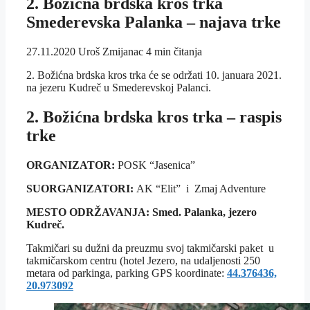
2. Božićna brdska kros trka
Smederevska Palanka – najava trke
27.11.2020
Uroš Zmijanac
4 min čitanja
2. Božićna brdska kros trka će se održati 10. januara 2021.
na jezeru Kudreč u Smederevskoj Palanci.
2. Božićna brdska kros trka – raspis
trke
ORGANIZATOR:
POSK “Jasenica”
SUORGANIZATORI:
AK “Elit” i Zmaj Adventure
MESTO ODRŽAVANJA: Smed. Palanka, jezero
Kudreč.
Takmičari su dužni da preuzmu svoj takmičarski paket u
takmičarskom centru (hotel Jezero, na udaljenosti 250
metara od parkinga, parking GPS koordinate:
44.376436,
20.973092