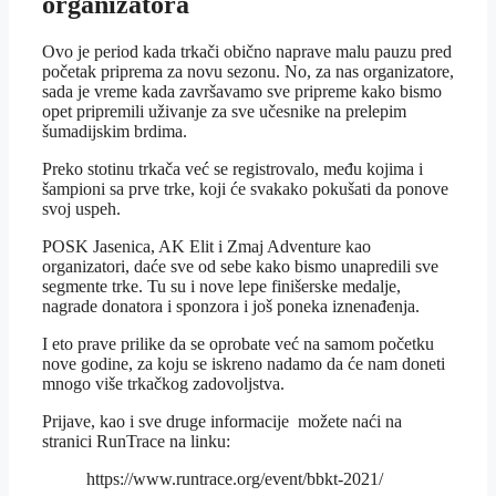
organizatora
Ovo je period kada trkači obično naprave malu pauzu pred
početak priprema za novu sezonu. No, za nas organizatore,
sada je vreme kada završavamo sve pripreme kako bismo
opet pripremili uživanje za sve učesnike na prelepim
šumadijskim brdima.
Preko stotinu trkača već se registrovalo, među kojima i
šampioni sa prve trke, koji će svakako pokušati da ponove
svoj uspeh.
POSK Jasenica, AK Elit i Zmaj Adventure kao
organizatori, daće sve od sebe kako bismo unapredili sve
segmente trke. Tu su i nove lepe finišerske medalje,
nagrade donatora i sponzora i još poneka iznenađenja.
I eto prave prilike da se oprobate već na samom početku
nove godine, za koju se iskreno nadamo da će nam doneti
mnogo više trkačkog zadovoljstva.
Prijave, kao i sve druge informacije možete naći na
stranici RunTrace na linku:
https://www.runtrace.org/event/bbkt-2021/