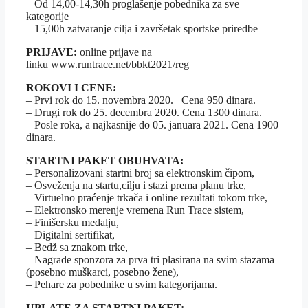
– Od 14,00-14,30h proglašenje pobednika za sve
kategorije
– 15,00h zatvaranje cilja i završetak sportske priredbe
PRIJAVE:
online prijave na
linku
www.runtrace.net/bbkt2021/reg
ROKOVI I CENE:
– Prvi rok do 15. novembra 2020. Cena 950 dinara.
– Drugi rok do 25. decembra 2020. Cena 1300 dinara.
– Posle roka, a najkasnije do 05. januara 2021. Cena 1900
dinara.
STARTNI PAKET OBUHVATA:
– Personalizovani startni broj sa elektronskim čipom,
– Osveženja na startu,cilju i stazi prema planu trke,
– Virtuelno praćenje trkača i online rezultati tokom trke,
– Elektronsko merenje vremena Run Trace sistem,
– Finišersku medalju,
– Digitalni sertifikat,
– Bedž sa znakom trke,
– Nagrade sponzora za prva tri plasirana na svim stazama
(posebno muškarci, posebno žene),
– Pehare za pobednike u svim kategorijama.
UPLATE ZA STARTNI PAKET: