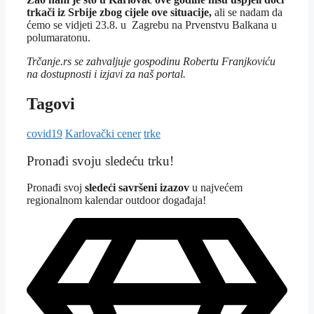
trkači iz Srbije zbog cijele ove situacije,
ali se nadam da
ćemo se vidjeti 23.8. u Zagrebu na Prvenstvu Balkana u
polumaratonu.
Trčanje.rs se zahvaljuje gospodinu Robertu Franjkoviću
na dostupnosti i izjavi za naš portal.
Tagovi
covid19
Karlovački cener
trke
Pronađi svoju sledeću trku!
Pron
ađi svoj
sledeći savršeni izazov
u najvećem
regionalnom kalendar outdoor događaja!