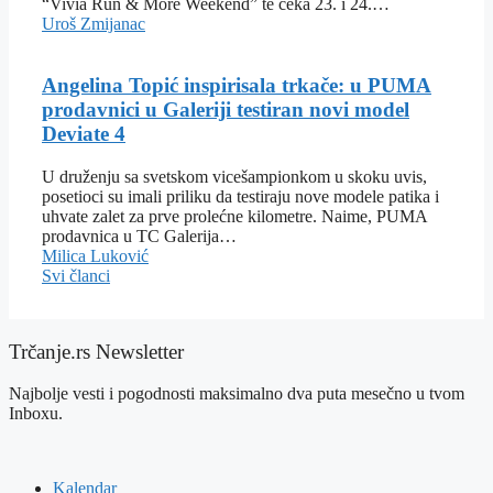
“Vivia Run & More Weekend” te čeka 23. i 24.…
Uroš Zmijanac
Angelina Topić inspirisala trkače: u PUMA
prodavnici u Galeriji testiran novi model
Deviate 4
U druženju sa svetskom vicešampionkom u skoku uvis,
posetioci su imali priliku da testiraju nove modele patika i
uhvate zalet za prve prolećne kilometre. Naime, PUMA
prodavnica u TC Galerija…
Milica Luković
Svi članci
Trčanje.rs Newsletter
Najbolje vesti i pogodnosti maksimalno dva puta mesečno u tvom
Inboxu.
Kalendar