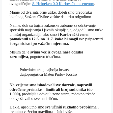
ovogodišnjim
8. Heineken 0.0 Karlovačkim cenerom
.
Manje od dva sata prije utrke, dobili smo preporuku
lokalnog Stožera Civilne zaštite da utrku odgodimo.
Naime, dok su trajale zakonske zabrane za održavanje
sportskih natjecanja i javnih okupljanja, odgodili smo utrke
u našoj organizaciji, tako smo i
Karlovački cener
pomaknuli s 12.6. na 11.7. kako bi mogli sve pripremiti
i organizirati po važećim mjerama.
Mislim da je
svima već iz ovoga naša odluka
razumljiva
, pogotovo trkačima.
Pobednica trke, najbolja hrvatska
dugoprugašica Matea Parlov Koštro
Na vrijeme smo ishodovali sve dozvole, napravili
određene preinake – limitirali broj sudionika (do
1.000),
produljili i odvojili zone starta, redovno trkače
obavještavali o svemu i slično.
Dakle, apsolutno smo s
ve učinili sukladno propisima
i
trenutno važećim pravilima – čak i više.