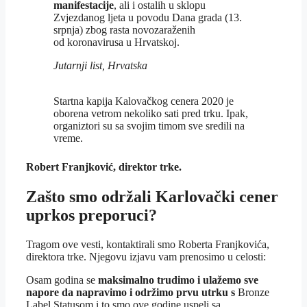
manifestacije
, ali i ostalih u sklopu
Zvjezdanog ljeta u povodu Dana grada (13.
srpnja) zbog rasta novozaraženih
od koronavirusa u Hrvatskoj.
Jutarnji list, Hrvatska
Startna kapija Kalovačkog cenera 2020 je
oborena vetrom nekoliko sati pred trku. Ipak,
organiztori su sa svojim timom sve sredili na
vreme.
Robert Franjković, direktor trke.
Zašto smo održali Karlovački cener
uprkos preporuci?
Tragom ove vesti, kontaktirali smo Roberta Franjkovića,
direktora trke. Njegovu izjavu vam prenosimo u celosti:
Osam godina se
maksimalno trudimo i ulažemo sve
napore da napravimo i održimo prvu utrku s
Bronze
Label Statusom i to smo ove godine uspeli sa