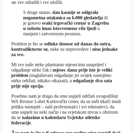
ste sve odradili i sve uložili.
S druge strane,
dan kasnije se odigrala
nogometna utakmica sa 6.000 gledatelja
ili
je gotovo
svaki trgovački centar u Zagrebu
u subotu imao istovremeno više ljudi
u
manjem i zatvorenom prostoru.
Problem je što se
odluke donose od danas do sutra,
kontradiktorne su
, neke su neprovedive i
nisu jednake
za sve.
Mi sve naše utrke planiramo mjesecima unaprijed i
odgađanje utrke čak i
mjesec dana prije iste je veliki
problem
(naglašavam odgađanje jer uvijek nastojimo
utrku održati, nikako otkazati), a
odgađanje dva sata
prije nije opcija.
Posebno nam je drago da smo uspjeli održati ovogodišnji
WA Bronze Label Karlovački cener, da su naši trkači imali
priliku nastupiti – naši profesionalci i svi rekreativci, da
smo uspjeli na neki način i na svjetskom nivou s obzirom
da se
nalazimo u kalendaru Svjetske atletske
federacije
.
Žao nam je što u Karlovac ove godine nisu uspjeli doći