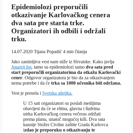
Epidemiolozi preporučili
otkazivanje Karlovačkog cenera
dva sata pre starta trke.
Organizatori ih odbili i održali
trku.
14.07.2020
Tijana Popadić
4 min čitanja
Jako zanimljiva vest nam stiže iz Hrvatske. Kako javlja
Jutarnji list
, tamo su epidemiolozi samo
dva sata pred
start preporučili organizatorima da otkažu Karlovački
cener
. Odgovor organizatora je bio da za otkazivanjem
nema potrebe i da će
trka sa 1000 učesnika biti održana.
Vest je prenela i
Svetska atletika.
U 15 sati organizatori su poslali medijima
obavijest da će se elitna, glavna i štafetna
utrka Karlovačkog cenera večeras održati
prema planu, unatoč mogućoj kiši. Dva sata
kasnije Stožer Civilne zaštite Grada Karlovca
i
zdao je preporuku o otkazivanju te