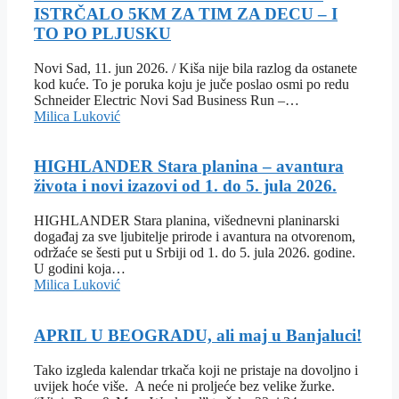
ISTRČALO 5KM ZA TIM ZA DECU – I
TO PO PLJUSKU
Novi Sad, 11. jun 2026. / Kiša nije bila razlog da ostanete
kod kuće. To je poruka koju je juče poslao osmi po redu
Schneider Electric Novi Sad Business Run –…
Milica Luković
HIGHLANDER Stara planina – avantura
života i novi izazovi od 1. do 5. jula 2026.
HIGHLANDER Stara planina, višednevni planinarski
događaj za sve ljubitelje prirode i avantura na otvorenom,
održaće se šesti put u Srbiji od 1. do 5. jula 2026. godine.
U godini koja…
Milica Luković
APRIL U BEOGRADU, ali maj u Banjaluci!
Tako izgleda kalendar trkača koji ne pristaje na dovoljno i
uvijek hoće više. A neće ni proljeće bez velike žurke.