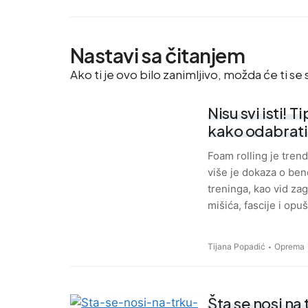
Nastavi sa čitanjem
Ako ti je ovo bilo zanimljivo, možda će ti se s
Nisu svi isti! T
kako odabrati
Foam rolling je trend
više je dokaza o bene
treninga, kao vid zag
mišića, fascije i opu
Tijana Popadić
Oprema
Šta se nosi na 