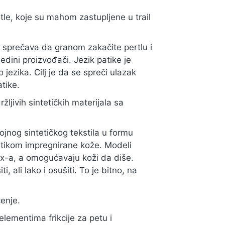
le, koje su mahom zastupljene u trail
 sprečava da granom zakačite pertlu i
edini proizvođači. Jezik patike je
 jezika. Cilj je da se spreči ulazak
atike.
žljivih sintetičkih materijala sa
ojnog sintetičkog tekstila u formu
etikom impregnirane kože. Modeli
ex-a, a omogućavaju koži da diše.
 ali lako i osušiti. To je bitno, na
čenje.
lementima frikcije za petu i