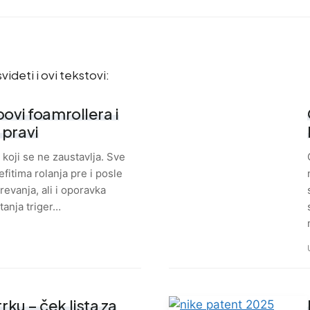
videti i ovi tekstovi:
ipovi foamrollera i
 pravi
 koji se ne zaustavlja. Sve
fitima rolanja pre i posle
revanja, ali i oporavka
štanja triger…
trku – ček lista za