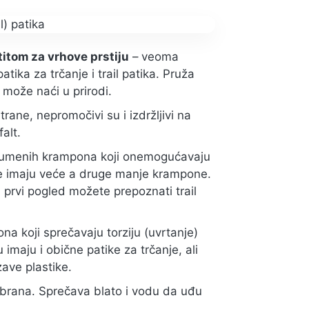
itom za vrhove prstiju
– veoma
tika za trčanje i trail patika. Pruža
 može naći u prirodi.
strane, nepromočivi su i izdržljivi na
alt.
 gumenih krampona koji onemogućavaju
ike imaju veće a druge manje krampone.
a prvi pogled možete prepoznati trail
ona koji sprečavaju torziju (uvrtanje)
imaju i obične patike za trčanje, ali
zave plastike.
brana. Sprečava blato i vodu da uđu