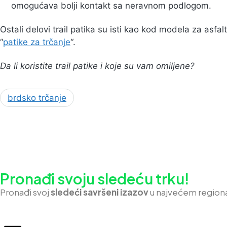
omogućava bolji kontakt sa neravnom podlogom.
Ostali delovi trail patika su isti kao kod modela za asfa
“
patike za trčanje
“.
Da li koristite trail patike i koje su vam omiljene?
brdsko trčanje
Pronađi svoju sledeću trku!
Pron
ađi svoj
sledeći savršeni izazov
u najvećem region