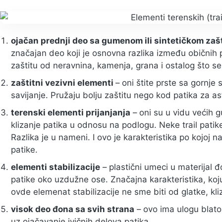
ojačan prednji deo sa gumenom ili sintetičkom zašt
značajan deo koji je osnovna razlika između običnih pa
zaštitu od neravnina, kamenja, grana i ostalog što se
zaštitni vezivni elementi
– oni štite prste sa gornje 
savijanje. Pružaju bolju zaštitu nego kod patika za asf
terenski elementi prijanjanja
– oni su u vidu većih
klizanje patika u odnosu na podlogu. Neke trail pat
Razlika je u nameni. I ovo je karakteristika po kojoj n
patike.
elementi stabilizacije
– plastični umeci u materijal đ
patike oko uzdužne ose. Značajna karakteristika, koju 
ovde elemenat stabilizacije ne sme biti od glatke, kli
visok deo đona sa svih strana
– ovo ima ulogu blato
uz ojačavanje ivičnih delova patika.