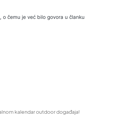
lt, o čemu je već bilo govora u članku
alnom kalendar outdoor događaja!