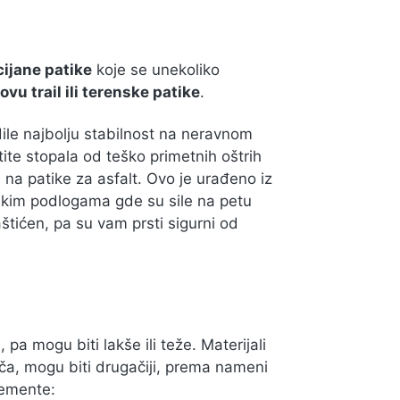
ijane patike
koje se unekoliko
vu trail ili terenske patike
.
edile najbolju stabilnost na neravnom
tite stopala od teško primetnih oštrih
na patike za asfalt. Ovo je urađeno iz
ekim podlogama gde su sile na petu
štićen, pa su vam prsti sigurni od
 pa mogu biti lakše ili teže. Materijali
đača, mogu biti drugačiji, prema nameni
lemente: