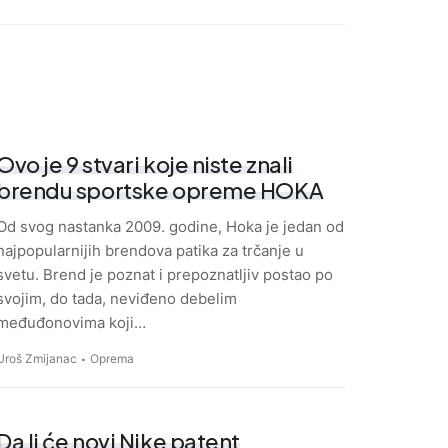
Ovo je 9 stvari koje niste znali
brendu sportske opreme HOKA
Od svog nastanka 2009. godine, Hoka je jedan od
najpopularnijih brendova patika za trčanje u
svetu. Brend je poznat i prepoznatljiv postao po
svojim, do tada, neviđeno debelim
međuđonovima koji…
Uroš Zmijanac
Oprema
Da li će novi Nike patent