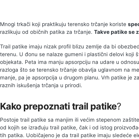
Mnogi trkači koji praktikuju terensko trčanje koriste
spec
razlikuju od običnih patika za trčanje.
Takve patike se zo
Trail patike imaju nizak profil blizu zemlje da bi obezb
terenu. U đonu se nalaze gumeni i plastični delovi koji š
objekata. Peta ima manju apsorpciju na udare u odnosu 
razloga što se terensko trčanje obavlja uglavnom na m
manje, pa je apsorpcija u drugom planu. Vrh patike je za
raznih iskušenja trčanja u prirodi.
Kako prepoznati trail patike
?
Postoje trail patike sa manjim ili većim stepenom zaštite,
od kojih se izrađuju trail patike, čak i od istog proizvo
tih patika. Uobičajeno je da trail patike imaju sledeće e