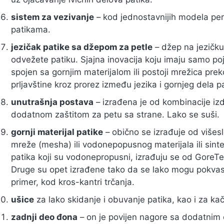
sistem za vezivanje
– kod jednostavnijih modela pert
patikama.
jezičak patike sa džepom za petle
– džep na jezičku
odvežete patiku. Sjajna inovacija koju imaju samo poj
spojen sa gornjim materijalom ili postoji mrežica preko
prljavštine kroz prorez između jezika i gornjeg dela p
unutrašnja postava
– izrađena je od kombinacije izdr
dodatnom zaštitom za petu sa strane. Lako se suši.
gornji materijal patike
– obično se izrađuje od višesl
mreže (mesha) ili vodonepopusnog materijala ili sint
patika koji su vodonepropusni, izrađuju se od GoreT
Druge su opet izrađene tako da se lako mogu pokvasiti,
primer, kod kros-kantri trčanja.
ušice
za lako skidanje i obuvanje patika, kao i za ka
zadnji deo đona
– on je povijen nagore sa dodatnim e