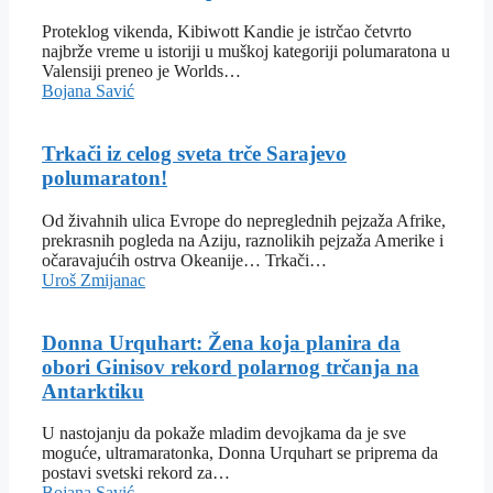
Proteklog vikenda, Kibiwott Kandie je istrčao četvrto
najbrže vreme u istoriji u muškoj kategoriji polumaratona u
Valensiji preneo je Worlds…
Bojana Savić
Trkači iz celog sveta trče Sarajevo
polumaraton!
Od živahnih ulica Evrope do nepreglednih pejzaža Afrike,
prekrasnih pogleda na Aziju, raznolikih pejzaža Amerike i
očaravajućih ostrva Okeanije… Trkači…
Uroš Zmijanac
Donna Urquhart: Žena koja planira da
obori Ginisov rekord polarnog trčanja na
Antarktiku
U nastojanju da pokaže mladim devojkama da je sve
moguće, ultramaratonka, Donna Urquhart se priprema da
postavi svetski rekord za…
Bojana Savić