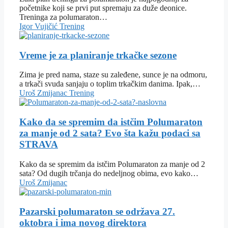
početnike koji se prvi put spremaju za duže deonice.
Treninga za polumaraton…
Igor Vujičić
Trening
Vreme je za planiranje trkačke sezone
Zima je pred nama, staze su zaleđene, sunce je na odmoru,
a trkači svuda sanjaju o toplim trkačkim danima. Ipak,…
Uroš Zmijanac
Trening
Kako da se spremim da istčim Polumaraton
za manje od 2 sata? Evo šta kažu podaci sa
STRAVA
Kako da se spremim da istčim Polumaraton za manje od 2
sata? Od dugih trčanja do nedeljnog obima, evo kako…
Uroš Zmijanac
Pazarski polumaraton se održava 27.
oktobra i ima novog direktora