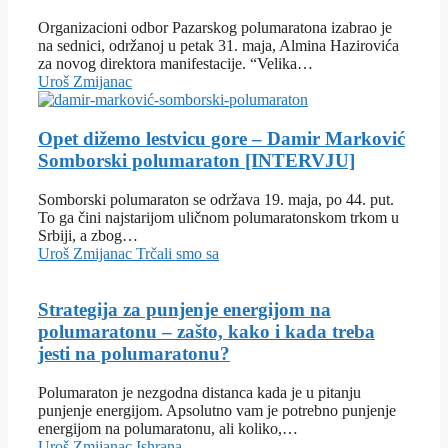
Organizacioni odbor Pazarskog polumaratona izabrao je
na sednici, održanoj u petak 31. maja, Almina Hazirovića
za novog direktora manifestacije. “Velika…
Uroš Zmijanac
Opet dižemo lestvicu gore – Damir Marković
Somborski polumaraton [INTERVJU]
Somborski polumaraton se održava 19. maja, po 44. put.
To ga čini najstarijom uličnom polumaratonskom trkom u
Srbiji, a zbog…
Uroš Zmijanac
Trčali smo sa
Strategija za punjenje energijom na
polumaratonu – zašto, kako i kada treba
jesti na polumaratonu?
Polumaraton je nezgodna distanca kada je u pitanju
punjenje energijom. Apsolutno vam je potrebno punjenje
energijom na polumaratonu, ali koliko,…
Uroš Zmijanac
Ishrana