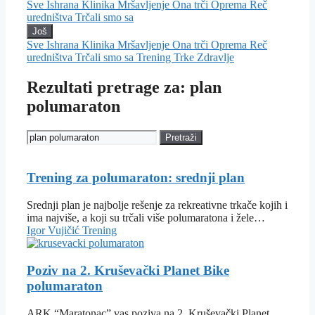
Sve
Ishrana
Klinika
Mršavljenje
Ona trči
Oprema
Reč
uredništva
Trčali smo sa
Još
Sve
Ishrana
Klinika
Mršavljenje
Ona trči
Oprema
Reč
uredništva
Trčali smo sa
Trening
Trke
Zdravlje
Rezultati pretrage za: plan
polumaraton
Pretraži
Trening za polumaraton: srednji plan
Srednji plan je najbolje rešenje za rekreativne trkače kojih i
ima najviše, a koji su trčali više polumaratona i žele…
Igor Vujičić
Trening
Poziv na 2. Kruševački Planet Bike
polumaraton
ARK “Maratonac” vas poziva na 2. Kruševački Planet