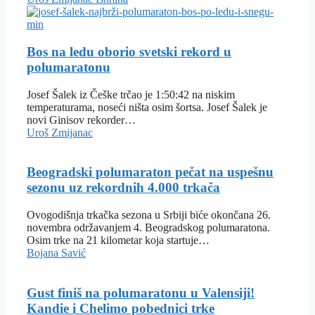
Bos na ledu oborio svetski rekord u
polumaratonu
Josef Šalek iz Češke trčao je 1:50:42 na niskim
temperaturama, noseći ništa osim šortsa. Josef Šalek je
novi Ginisov rekorder…
Uroš Zmijanac
Beogradski polumaraton pečat na uspešnu
sezonu uz rekordnih 4.000 trkača
Ovogodišnja trkačka sezona u Srbiji biće okončana 26.
novembra održavanjem 4. Beogradskog polumaratona.
Osim trke na 21 kilometar koja startuje…
Bojana Savić
Gust finiš na polumaratonu u Valensiji!
Kandie i Chelimo pobednici trke