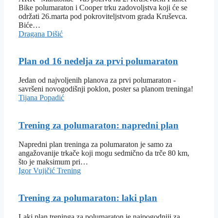
Bike polumaraton i Cooper trku zadovoljstva koji će se
održati 26.marta pod pokroviteljstvom grada Kruševca.
Biće…
Dragana Dišić
Plan od 16 nedelja za prvi polumaraton
Jedan od najvoljenih planova za prvi polumaraton -
savršeni novogodišnji poklon, poster sa planom treninga!
Tijana Popadić
Trening za polumaraton: napredni plan
Napredni plan treninga za polumaraton je samo za
angažovanije trkače koji mogu sedmično da trče 80 km,
što je maksimum pri…
Igor Vujičić
Trening
Trening za polumaraton: laki plan
Laki plan treninga za polumaraton je najpogodniji za