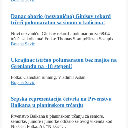
Danac oborio (nezvanično) Ginisov rekord
trčeći polumaraton sa sinom u kolicima!
Novi nezvanični Ginisov rekord - polumarton za 68:04
trčeći sa kolicima! Fotka: Thomas Sjørup/Ritzau Scanpix
Bojana Savić
Ukrajinac istrčao polumaraton bez majice na
Grenlandu na -18 stepeni!
Fotka: Canadian running, Vladimir Aslan
Bojana Savić
Srpska reprezentacija četvrta na Prvenstvu
Balkana u planinskom trčanju
Prvenstvo Balkana u planinskom trčanju za seniore,
seniorke, juniore i juniorke održalo se ovog vikenda kod
Nikšića. Fotka: Ak "Nikšić"…