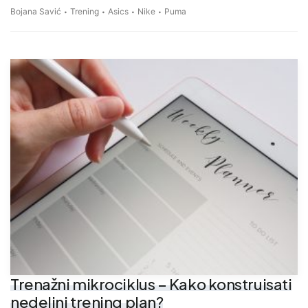
Bojana Savić
Trening
Asics
Nike
Puma
Trenažni mikrociklus – Kako konstruisati
nedeljni trening plan?