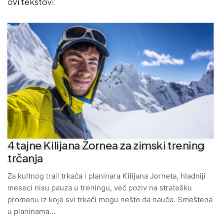
ovi tekstovi:
4 tajne Kilijana Žornea za zimski trening
trčanja
Za kultnog trail trkača i planinara Kilijana Jorneta, hladniji
meseci nisu pauza u treningu, već poziv na stratešku
promenu iz koje svi trkači mogu nešto da nauče. Smeštena
u planinama…