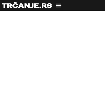
TRENING
Trening za
polumaraton: srednji
plan
23.03.2020
Igor Vujičić
2 min čitanja