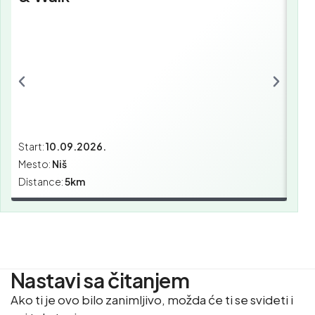
Start:
10.09.2026.
Star
Mesto:
Niš
Mes
Distance:
5km
Dist
Nastavi sa čitanjem
Ako ti je ovo bilo zanimljivo, možda će ti se svideti i