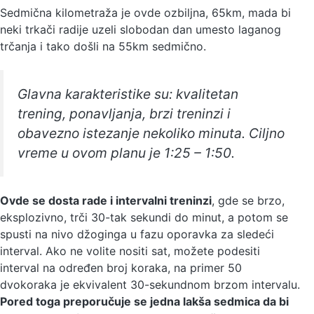
Sedmična kilometraža je ovde ozbiljna, 65km, mada bi
neki trkači radije uzeli slobodan dan umesto laganog
trčanja i tako došli na 55km sedmično.
Glavna karakteristike su: kvalitetan
trening, ponavljanja, brzi treninzi i
obavezno istezanje nekoliko minuta. Ciljno
vreme u ovom planu je 1:25 – 1:50.
Ovde se dosta rade i intervalni treninzi
, gde se brzo,
eksplozivno, trči 30-tak sekundi do minut, a potom se
spusti na nivo džoginga u fazu oporavka za sledeći
interval. Ako ne volite nositi sat, možete podesiti
interval na određen broj koraka, na primer 50
dvokoraka je ekvivalent 30-sekundnom brzom intervalu.
Pored toga preporučuje se jedna lakša sedmica da bi