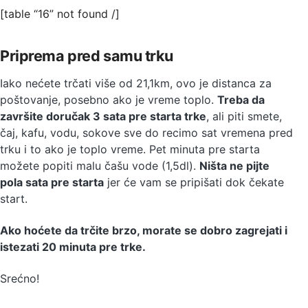
[table “16” not found /]
Priprema pred samu trku
Iako nećete trčati više od 21,1km, ovo je distanca za
poštovanje, posebno ako je vreme toplo.
Treba da
završite doručak 3 sata pre starta trke
, ali piti smete,
čaj, kafu, vodu, sokove sve do recimo sat vremena pred
trku i to ako je toplo vreme. Pet minuta pre starta
možete popiti malu čašu vode (1,5dl).
Ništa ne pijte
pola sata pre starta
jer će vam se pripišati dok čekate
start.
Ako hoćete da trčite brzo, morate se dobro zagrejati i
istezati 20 minuta pre trke.
Srećno!