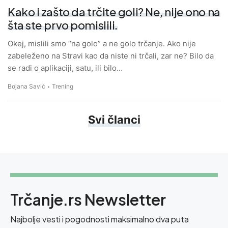
Kako i zašto da trčite goli? Ne, nije ono na
šta ste prvo pomislili.
Okej, mislili smo “na golo” a ne golo trčanje. Ako nije
zabeleženo na Stravi kao da niste ni trčali, zar ne? Bilo da
se radi o aplikaciji, satu, ili bilo…
Bojana Savić
Trening
Svi članci
Trčanje.rs Newsletter
Najbolje vesti i pogodnosti maksimalno dva puta