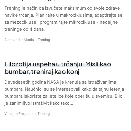
Trening je način da izvučete maksimum od svoje zdrave
navike trčanja. Planirajte u makrociklusima, adaptirajte se
za mezocikluse i programirajte mikrocikluse - nedeljne
treninge od 4 dana.
Aleksandar Manić
Trening
Filozofija uspeha u trčanju: Misli kao
bumbar, treniraj kao konj
Devedesetih godina NASA je krenula sa istraživanjima
bumbara. Naučnici su se interesovali kako da tajnu letenja
bumbara iskoriste za letelice koje operišu u svemiru. Bilo
je zanimljivo istraživit kako tako…
Veroljub Zmijanac
Trening