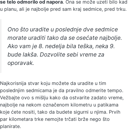
se telo odmorilo od napora
. Ona se može uzeti bilo kad
u planu, ali je najbolje pred sam kraj sedmice, pred trku.
Ono što uradite u poslednje dve sedmice
morate uraditi tako da se osećate najbolje.
Ako vam je 8. nedelja bila teška, neka 9.
bude lakša. Dozvolite sebi vreme za
oporavak.
Najkorisnija stvar koju možete da uradite u tim
poslednjim sedmicama je da pravilno odmerite tempo.
Vežbajte ovo s mišlju kako da ostvarite zadato vreme,
najbolje na nekom označenom kilometru u patikama
koje ćete nositi, tako da budete sigurni u njima. Prvih
par kilometara trke nemojte trčati brže nego što
planirate.