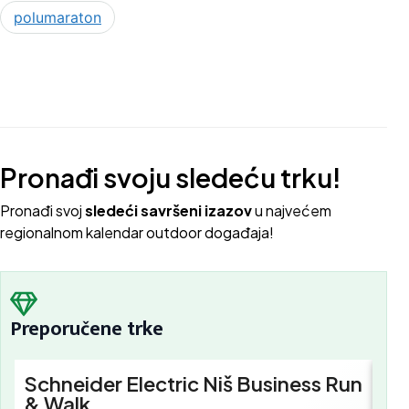
polumaraton
Pronađi svoju sledeću trku!
Pron
ađi svoj
sledeći savršeni izazov
u najvećem
regionalnom kalendar outdoor događaja!
Preporučene trke
Schneider Electric Niš Business Run
Sc
& Walk
Bu