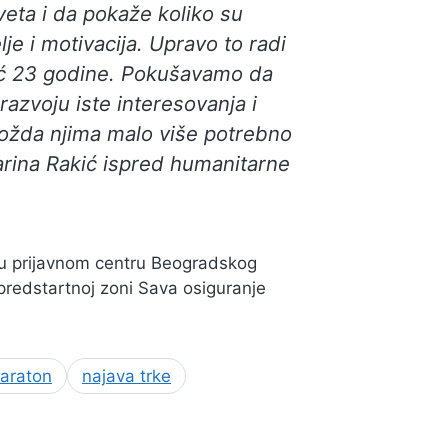
sveta i da pokaže koliko su
lje i motivacija. Upravo to radi
eć 23 godine. Pokušavamo da
zvoju iste interesovanja i
 možda njima malo više potrebno
tarina Rakić ispred humanitarne
“, u prijavnom centru Beogradskog
predstartnoj zoni Sava osiguranje
araton
najava trke