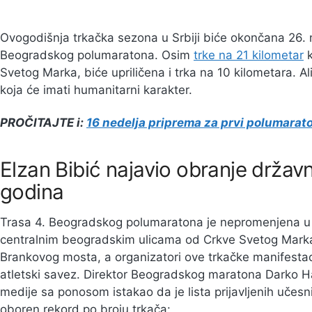
Ovogodišnja trkačka sezona u Srbiji biće okončana 26
Beogradskog polumaratona. Osim
trke na 21 kilometar
k
Svetog Marka, biće upriličena i trka na 10 kilometara. Al
koja će imati humanitarni karakter.
PROČITAJTE i:
16 nedelja priprema za prvi polumarat
Elzan Bibić najavio obranje držav
godina
Trasa 4. Beogradskog polumaratona je nepromenjena u 
centralnim beogradskim ulicama od Crkve Svetog Marka
Brankovog mosta, a organizatori ove trkačke manifestac
atletski savez. Direktor Beogradskog maratona Darko Ha
medije sa ponosom istakao da je lista prijavljenih učesni
oboren rekord po broju trkača: