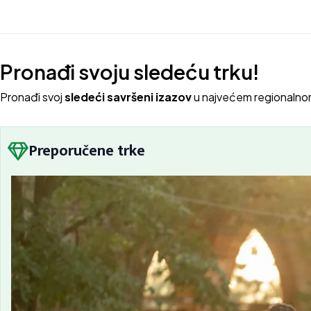
Pronađi svoju sledeću trku!
Pron
ađi svoj
sledeći savršeni izazov
u najvećem regionalno
Preporučene trke