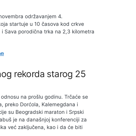
. novembra održavanjem 4.
oja startuje u 10 časova kod crkve
i i Sava porodična trka na 2,3 kilometra
on
nog rekorda starog 25
odnosu na prošlu godinu. Trčaće se
, preko Dorćola, Kalemegdana i
ije su Beogradski maraton i Srpski
buš je na današnjoj konferenciji za
ka već zaključena, kao i da će biti