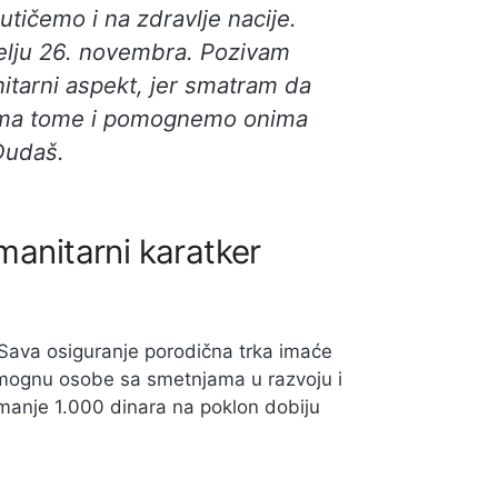
 utičemo i na zdravlje nacije.
elju 26. novembra. Pozivam
nitarni aspekt, jer smatram da
rema tome i pomognemo onima
 Dudaš.
manitarni karatker
 Sava osiguranje porodična trka imaće
 pomognu osobe sa smetnjama u razvoju i
manje 1.000 dinara na poklon dobiju