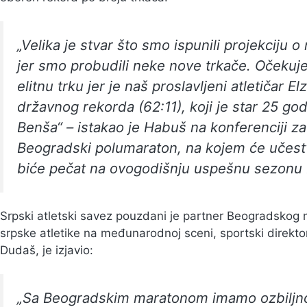
„Velika je stvar što smo ispunili projekciju 
jer smo probudili neke nove trkače. Očekuje
elitnu trku jer je naš proslavljeni atletičar E
državnog rekorda (62:11), koji je star 25 god
Benša“ – istakao je Habuš na konferenciji za
Beogradski polumaraton, na kojem će učestv
biće pečat na ovogodišnju uspešnu sezonu
Srpski atletski savez pouzdani je partner Beogradskog 
srpske atletike na međunarodnoj sceni, sportski direkto
Dudaš, je izjavio:
„Sa Beogradskim maratonom imamo ozbiljno pa