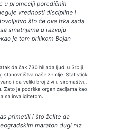
o u promociji porodičnih
eguje vrednosti discipline i
voljstvo što će ova trka sada
e sa smetnjama u razvoju
 rekao je tom prilikom Bojan
ak da čak 730 hiljada ljudi u Srbiji
g stanovništva naše zemlje. Statistički
no i da veliki broj živi u siromaštvu.
. Zato je podrška organizacijama kao
a sa invaliditetom.
 primetili i što želite da
Beogradskim maraton dugi niz