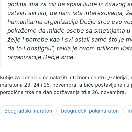
godina ima za cilj da spaja ljude iz čitavog 
ustvari svi isti, da nam ista interesovanja, že
humanitarna organizacija Dečje srce evo v
pokažemo da mlade osobe sa smetnjama u ra
želje i potrebe kao i svi ostali samo što je
da to i dostignu”, rekla je ovom prilikom Ka
organizacije Dečje srce..
Kutije za donaciju će nalaziti u tržnom centru „Galerija
maratona 23, 24 i 25. novembra, a biće postavljene i u 
porodične trke na dan održavanja trke 26. novembra.
Beogradski maraton
beogradski polumaraton
m