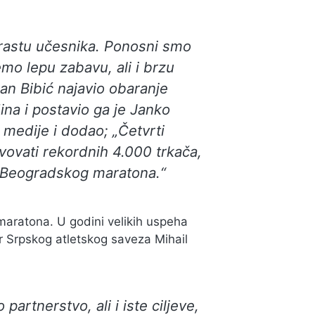
o rastu učesnika. Ponosni smo
mo lepu zabavu, ali i brzu
lzan Bibić najavio obaranje
ina i postavio ga je Janko
 medije i dodao; „Četvrti
ovati rekordnih 4.000 trkača,
 Beogradskog maratona.“
maratona. U godini velikih uspeha
r Srpskog atletskog saveza Mihail
rtnerstvo, ali i iste ciljeve,