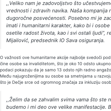
,,Veliko nam je zadovoljstvo što učestvujem
vrednosti i zdravih navika. Naša kompanija n
dugoročne posvećenosti. Posebno mi je zado
imati i humanitarni karakter, kako bi i osob
osetile radost života, kao i svi ostali ljudi”,
Mijailović, predsednik IO Sava osiguranja.
O važnosti ove humanitarne akcije najbolje svedoči podat
čine osobe sa invaliditetom, što je oko 10 odsto ukupno
podaci pokazuju da je samo 13 odsto njih radno angažova
Među najugroženijima su osobe sa smetnjama u razvoju
što je Dečje srce od ogromnog značaja za inkluziju osob
,,Želim da se zahvalim svima vama što ste nas
budemo i mi deo ove velike manifestacije. 