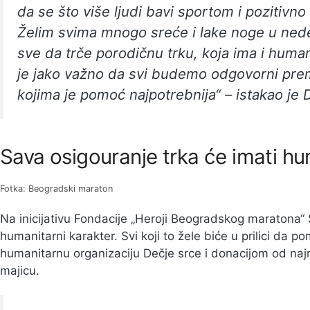
da se što više ljudi bavi sportom i pozitivno
Želim svima mnogo sreće i lake noge u ned
sve da trče porodičnu trku, koja ima i huma
je jako važno da svi budemo odgovorni p
kojima je pomoć najpotrebnija“ – istakao je
Sava osigouranje trka će imati hu
Fotka: Beogradski maraton
Na inicijativu Fondacije „Heroji Beogradskog maratona“
humanitarni karakter. Svi koji to žele biće u prilici da
humanitarnu organizaciju Dečje srce i donacijom od naj
majicu.