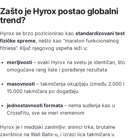
Zašto je Hyrox postao globalni
trend?
Hyrox se brzo pozicionirao kao
standardizovani test
fizičke spreme
, nešto kao “maraton funkcionalnog
fitnesa”. Ključ njegovog uspeha leži u:
merljivosti
– svaki Hyrox na svetu je identičan, što
omogućava rang liste i poređenje rezultata
masovnosti
– takmičenja okupljaju između 2.000 i
15.000 takmičara po događaju
jednostavnosti formata
– nema suđenja kao u
CrossFitu, sve se meri vremenom
Hyrox je i medijski zanimljiv: snimci trka, brutalne
završnice na Wall Balls-u, i izrazi lica takmičara u