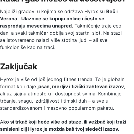
Najbliži gradovi u kojima se održava Hyrox su
Beč i
Verona
.
Ulaznice se kupuju online i često se
rasprodaju mesecima unapred
. Takmičenje traje ceo
dan, a svaki takmičar dobija svoj startni slot. Na stazi
se istovremeno nalazi više stotina ljudi – ali sve
funkcioniše kao na traci.
Zaključak
Hyrox je više od još jednog fitnes trenda. To je globalni
format koji daje
jasan, merljiv i fizički zahtevan izazov
,
ali uz sjajnu atmosferu i dostupnost svima. Kombinuje
trčanje, snagu, izdržljivost i timski duh – a sve u
standardizovanom i masovno popularnom paketu.
A
ko si trkač koji hoće više od staze, ili vežbač koji traži
smisleni cilj Hyrox je možda baš tvoj sledeći izazov.