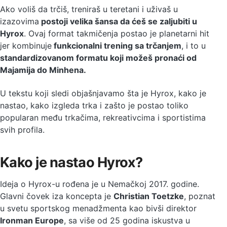
Ako voliš da trčiš, treniraš u teretani i uživaš u
izazovima
postoji velika šansa da ćeš se zaljubiti u
Hyrox
. Ovaj format takmičenja postao je planetarni hit
jer kombinuje
funkcionalni trening sa trčanjem
, i to u
standardizovanom formatu koji možeš pronaći od
Majamija do Minhena.
U tekstu koji sledi objašnjavamo šta je Hyrox, kako je
nastao, kako izgleda trka i zašto je postao toliko
popularan među trkačima, rekreativcima i sportistima
svih profila.
Kako je nastao Hyrox?
Ideja o Hyrox-u rođena je u Nemačkoj 2017. godine.
Glavni čovek iza koncepta je
Christian Toetzke
, poznat
u svetu sportskog menadžmenta kao bivši direktor
Ironman Europe
, sa više od 25 godina iskustva u