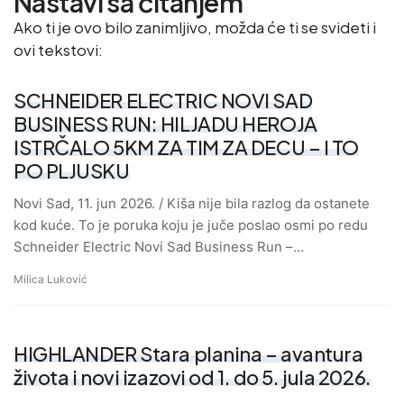
Nastavi sa čitanjem
Ako ti je ovo bilo zanimljivo, možda će ti se svideti i
ovi tekstovi:
SCHNEIDER ELECTRIC NOVI SAD
BUSINESS RUN: HILJADU HEROJA
ISTRČALO 5KM ZA TIM ZA DECU – I TO
PO PLJUSKU
Novi Sad, 11. jun 2026. / Kiša nije bila razlog da ostanete
kod kuće. To je poruka koju je juče poslao osmi po redu
Schneider Electric Novi Sad Business Run –…
Milica Luković
HIGHLANDER Stara planina – avantura
života i novi izazovi od 1. do 5. jula 2026.