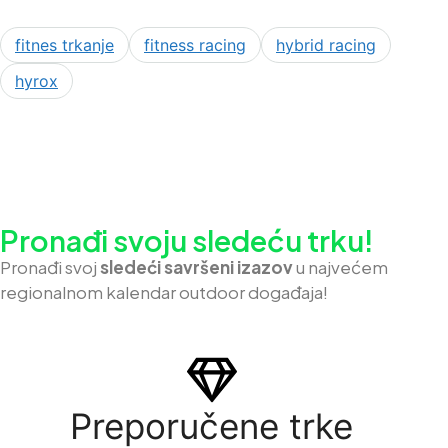
fitnes trkanje
fitness racing
hybrid racing
hyrox
Pronađi svoju sledeću trku!
Pron
ađi svoj
sledeći savršeni izazov
u najvećem
regionalnom kalendar outdoor događaja!
Preporučene trke