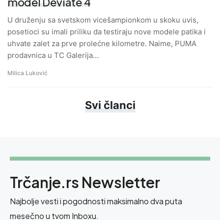
model Deviate 4
U druženju sa svetskom vicešampionkom u skoku uvis,
posetioci su imali priliku da testiraju nove modele patika i
uhvate zalet za prve prolećne kilometre. Naime, PUMA
prodavnica u TC Galerija…
Milica Luković
Svi članci
Trčanje.rs Newsletter
Najbolje vesti i pogodnosti maksimalno dva puta
mesečno u tvom Inboxu.