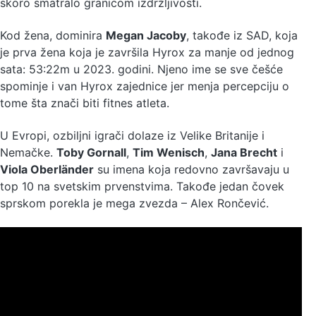
skoro smatralo granicom izdržljivosti.
Kod žena, dominira
Megan Jacoby
, takođe iz SAD, koja
je prva žena koja je završila Hyrox za manje od jednog
sata: 53:22m u 2023. godini. Njeno ime se sve češće
spominje i van Hyrox zajednice jer menja percepciju o
tome šta znači biti fitnes atleta.
U Evropi, ozbiljni igrači dolaze iz Velike Britanije i
Nemačke.
Toby Gornall
,
Tim Wenisch
,
Jana Brecht
i
Viola Oberländer
su imena koja redovno završavaju u
top 10 na svetskim prvenstvima. Takođe jedan čovek
sprskom porekla je mega zvezda – Alex Rončević.