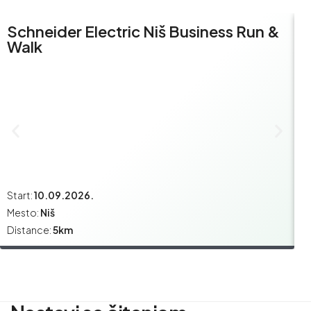
Schneider Electric Niš Business Run &
S
Walk
R
Start:
10.09.2026.
St
Mesto:
Niš
M
Distance:
5km
Di