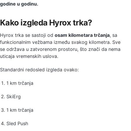
godine u godinu.
Kako izgleda Hyrox trka?
Hyrox trka se sastoji od
osam kilometara trčanja
, sa
funkcionalnim vežbama između svakog kilometra. Sve
se održava u zatvorenom prostoru, što znači da nema
uticaja vremenskih uslova.
Standardni redosled izgleda ovako:
1 km trčanja
SkiErg
1 km trčanja
Sled Push