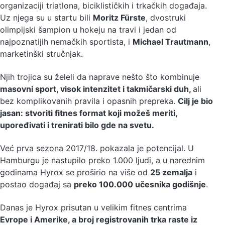
organizaciji triatlona, biciklističkih i trkačkih događaja.
Uz njega su u startu bili
Moritz Fürste
, dvostruki
olimpijski šampion u hokeju na travi i jedan od
najpoznatijih nemačkih sportista, i
Michael Trautmann
,
marketinški stručnjak.
Njih trojica su želeli da naprave nešto što kombinuje
masovni sport, visok intenzitet i takmičarski duh,
ali
bez komplikovanih pravila i opasnih prepreka.
Cilj je bio
jasan: stvoriti fitnes format koji možeš meriti,
upoređivati i trenirati bilo gde na svetu.
Već prva sezona 2017/18. pokazala je potencijal. U
Hamburgu je nastupilo preko 1.000 ljudi, a u narednim
godinama Hyrox se proširio na više od
25 zemalja
i
postao događaj sa
preko 100.000 učesnika godišnje
.
Danas je Hyrox prisutan u velikim fitnes centrima
Evrope i Amerike, a broj registrovanih trka raste iz