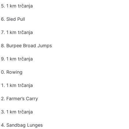
1 km trčanja
Sled Pull
1 km trčanja
Burpee Broad Jumps
1 km trčanja
Rowing
1 km trčanja
Farmer’s Carry
1 km trčanja
Sandbag Lunges