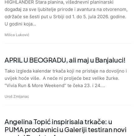
HIGHLANDER Stara planina, višednevni planinarski
događaj za sve ljubitelje prirode i avantura na otvorenom,
održaće se šesti put u Srbiji od 1. do 5. jula 2026. godine.
U godini koja…
Milica Luković
APRIL U BEOGRADU, ali maj u Banjaluci!
Tako izgleda kalendar trkača koji ne pristaje na dovoljno i
uvijek hoće više. A neće ni proljeće bez velike žurke.
“Vivia Run & More Weekend” te čeka 23. i 24.…
Uroš Zmijanac
Angelina Topić inspirisala trkače: u
PUMA prodavnici u Galeriji testiran novi