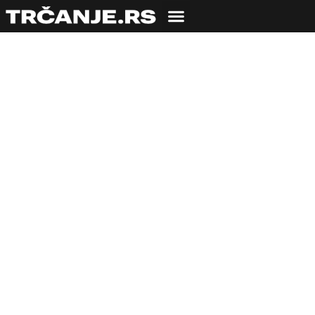
Sve što treba da
znate o Hyrox-u,
novom fitnes trendu
koji spaja snagu i
trčanje
25.07.2025
Veroljub Zmijanac
5 min čitanja