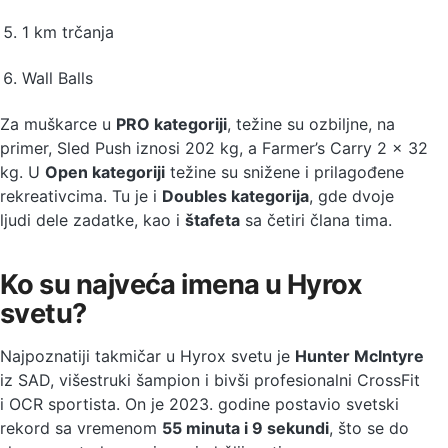
1 km trčanja
Wall Balls
Za muškarce u
PRO kategoriji
, težine su ozbiljne, na
primer, Sled Push iznosi 202 kg, a Farmer’s Carry 2 x 32
kg. U
Open kategoriji
težine su snižene i prilagođene
rekreativcima. Tu je i
Doubles kategorija
, gde dvoje
ljudi dele zadatke, kao i
štafeta
sa četiri člana tima.
Ko su najveća imena u Hyrox
svetu?
Najpoznatiji takmičar u Hyrox svetu je
Hunter McIntyre
iz SAD, višestruki šampion i bivši profesionalni CrossFit
i OCR sportista. On je 2023. godine postavio svetski
rekord sa vremenom
55 minuta i 9 sekundi
, što se do