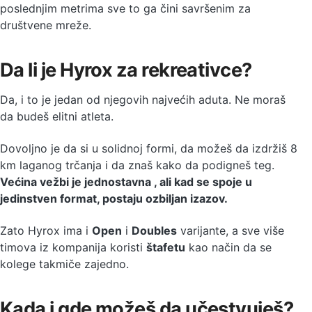
poslednjim metrima sve to ga čini savršenim za
društvene mreže.
Da li je Hyrox za rekreativce?
Da, i to je jedan od njegovih najvećih aduta. Ne moraš
da budeš elitni atleta.
Dovoljno je da si u solidnoj formi, da možeš da izdržiš 8
km laganog trčanja i da znaš kako da podigneš teg.
Većina vežbi je jednostavna , ali kad se spoje u
jedinstven format, postaju ozbiljan izazov.
Zato Hyrox ima i
Open
i
Doubles
varijante, a sve više
timova iz kompanija koristi
štafetu
kao način da se
kolege takmiče zajedno.
Kada i gde možeš da učestvuješ?